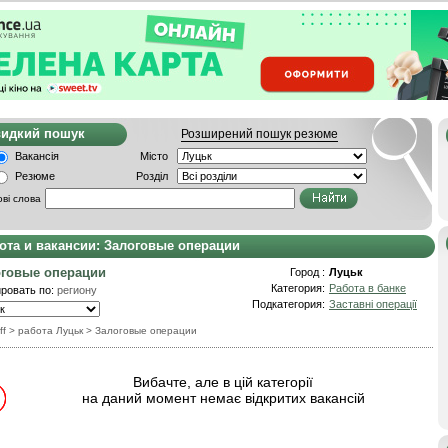
видкий пошук
Розширений пошук резюме
Вакансія
Місто
Резюме
Розділ
ві слова
ота и вакансии: Залоговые операции
оговые операции
Город :
Луцьк
Категория:
Работа в банке
ровать по:
региону
Подкатегория:
Заставні операції
ff
> работа Луцьк
>
Залоговые операции
Вибачте, але в цій категорії
на даний момент немає відкритих вакансій