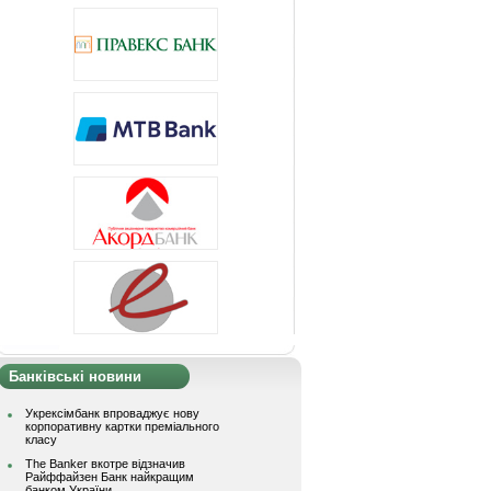
Банківські новини
Укрексімбанк впроваджує нову
корпоративну картки преміального
класу
The Banker вкотре відзначив
Райффайзен Банк найкращим
банком України