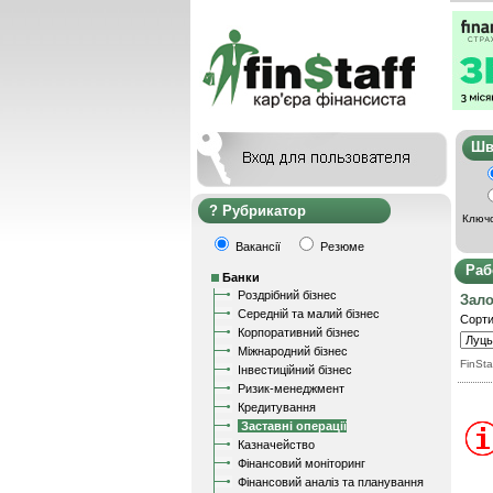
Ш
Рубрикатор
Ключо
Вакансії
Резюме
Раб
Банки
Роздрібний бізнес
Зал
Середній та малий бізнес
Сорти
Корпоративний бізнес
Міжнародний бізнес
FinSta
Інвестиційний бізнес
Ризик-менеджмент
Кредитування
Заставні операції
Казначейство
Фінансовий моніторинг
Фінансовий аналіз та планування