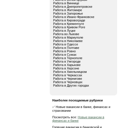
Работа в Виннице
Работа в Днепропетровске
Работа в Житомире
Работа в Запорожье
Работа в Ивано-Франковске
Работа в Кировограде
Работа в Кременчуге
Работа в Кривом Роге
Работа в Луцке
Работа во Львове
Работа в Мариуполе
Работа в Николаеве
Работа в Одессе
Работа в Полтаве
Работа в Ровно
Работа в Сумах
Работа в Тернополе
Работа в Ужгороде
Работа в Харькове
Работа в Херсоне
Работа в Хмельницком
Работа в Черкассах
Работа в Чернигове
Работа в Черновцах
Работа в Других городах
Наиболее посещаемые рубрики
✅ Новые вакансии в банке, финансах и
страховании
Посмотреть все:
Новые вакансии в
финансах и банке
Горящие вакансии в банковской и