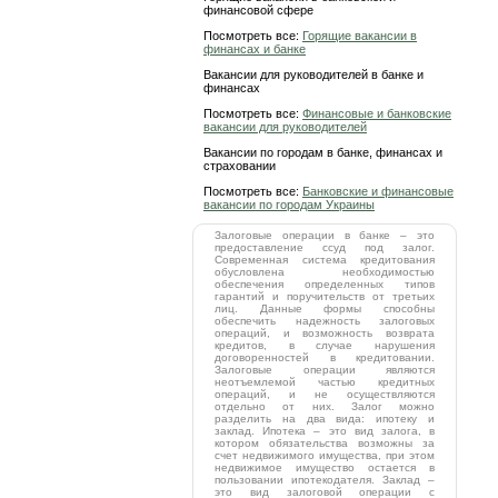
финансовой сфере
Посмотреть все:
Горящие вакансии в
финансах и банке
Вакансии для руководителей в банке и
финансах
Посмотреть все:
Финансовые и банковские
вакансии для руководителей
Вакансии по городам в банке, финансах и
страховании
Посмотреть все:
Банковские и финансовые
вакансии по городам Украины
Залоговые операции в банке – это
предоставление ссуд под залог.
Современная система кредитования
обусловлена необходимостью
обеспечения определенных типов
гарантий и поручительств от третьих
лиц. Данные формы способны
обеспечить надежность залоговых
операций, и возможность возврата
кредитов, в случае нарушения
договоренностей в кредитовании.
Залоговые операции являются
неотъемлемой частью кредитных
операций, и не осуществляются
отдельно от них. Залог можно
разделить на два вида: ипотеку и
заклад. Ипотека – это вид залога, в
котором обязательства возможны за
счет недвижимого имущества, при этом
недвижимое имущество остается в
пользовании ипотекодателя. Заклад –
это вид залоговой операции с