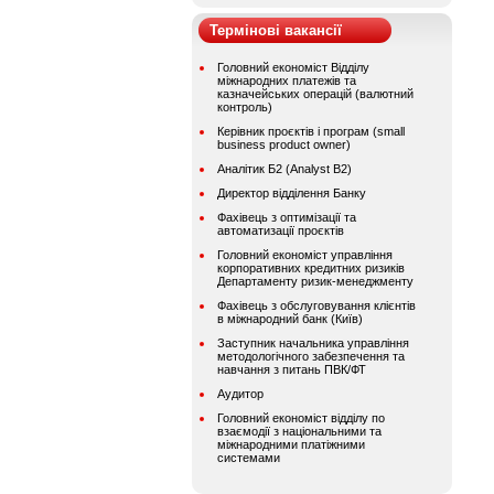
Термінові вакансії
Головний економіст Відділу
міжнародних платежів та
казначейських операцій (валютний
контроль)
Керівник проєктів і програм (small
business product owner)
Аналітик Б2 (Analyst B2)
Директор відділення Банку
Фахівець з оптимізації та
автоматизації проєктів
Головний економіст управління
корпоративних кредитних ризиків
Департаменту ризик-менеджменту
Фахівець з обслуговування клієнтів
в міжнародний банк (Київ)
Заступник начальника управління
методологічного забезпечення та
навчання з питань ПВК/ФТ
Аудитор
Головний економіст відділу по
взаємодії з національними та
міжнародними платіжними
системами