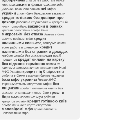
одобрением
список rss
работа в банке
вакансии в финансах
киев
все мфо
всі мфо
украины
вакансии банков
україни
спортбанк
банковские вакансии
кредит готівкою без довідки про
доходи
работа в страховании
кредитный
вакансии в банках
лимит спортбанк
кредит спортбанк
альфа банк
микрозайм без отказа
деньги в долг
кредит
срочно
невідомі мфо
наличными киев
мфо, которые дают
кредит
всем
работа в финансах
наличными без справки о доходах
кредит онлайн без отказа
кредит под 0
кредит онлайн на картку
процентов
без відмови терміново
позика на
картку з автоматичним схваленням
Нові
кредит під 0 відсотків
МФО України
работа в банке
вакансии банков украины
база мфо украины
Новые МФО
мфо без
Украины
отзывы спортбанк
лицензии
кредит онлайн на карту без
гроші в
отказа
точки выдачи спортбанк
борг
малоизвестные мфо
рейтинг
кредит готівкою київ
кредитов онлайн
альфа банк киев
карта спортбанк
маловідомі мфо
архив вакансий
неизвестные мфо