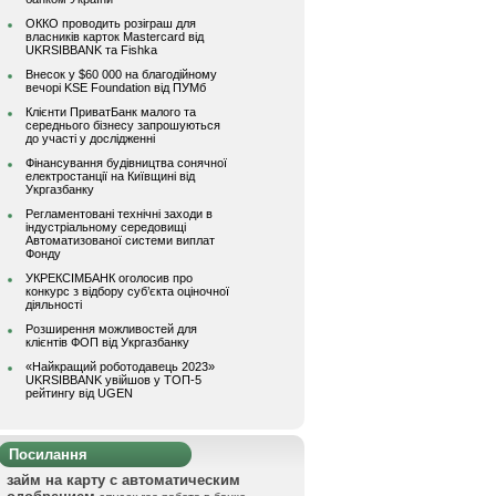
ОККО проводить розіграш для
власників карток Mastercard від
UKRSIBBANK та Fishka
Внесок у $60 000 на благодійному
вечорі KSE Foundation від ПУМб
Клієнти ПриватБанк малого та
середнього бізнесу запрошуються
до участі у дослідженні
Фінансування будівництва сонячної
електростанції на Київщині від
Укргазбанку
Регламентовані технічні заходи в
індустріальному середовищі
Автоматизованої системи виплат
Фонду
УКРЕКСІМБАНК оголосив про
конкурс з відбору суб’єкта оціночної
діяльності
Розширення можливостей для
клієнтів ФОП від Укргазбанку
«Найкращий роботодавець 2023»
UKRSIBBANK увійшов у ТОП-5
рейтингу від UGEN
Посилання
займ на карту с автоматическим