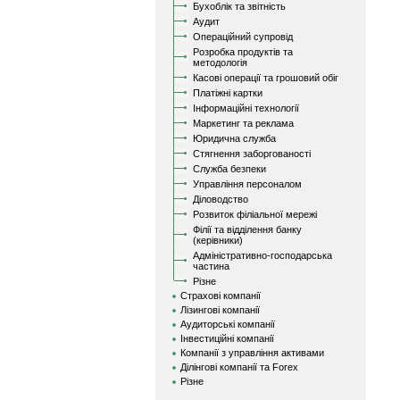
Бухоблік та звітність
Аудит
Операційний супровід
Розробка продуктів та
методологія
Касові операції та грошовий обіг
Платіжні картки
Інформаційні технології
Маркетинг та реклама
Юридична служба
Стягнення заборгованості
Служба безпеки
Управління персоналом
Діловодство
Розвиток філіальної мережі
Філії та відділення банку
(керівники)
Адміністративно-господарська
частина
Різне
Страхові компанії
Лізингові компанії
Аудиторські компанії
Інвестиційні компанії
Компанії з управління активами
Ділінгові компанії та Forex
Різне