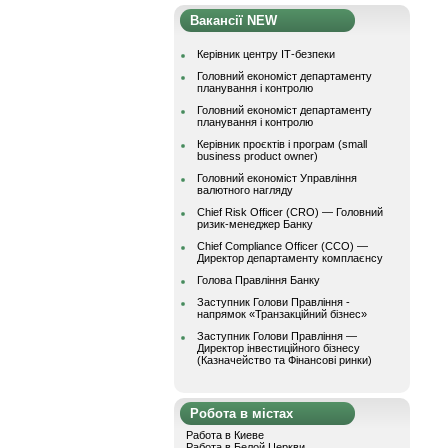
Вакансії NEW
Керівник центру ІТ-безпеки
Головний економіст департаменту
планування і контролю
Головний економіст департаменту
планування і контролю
Керівник проєктів і програм (small
business product owner)
Головний економіст Управління
валютного нагляду
Chief Risk Officer (CRO) — Головний
ризик-менеджер Банку
Chief Compliance Officer (CCO) —
Директор департаменту комплаєнсу
Голова Правління Банку
Заступник Голови Правління -
напрямок «Транзакційний бізнес»
Заступник Голови Правління —
Директор інвестиційного бізнесу
(Казначейство та Фінансові ринки)
Робота в містах
Работа в Киеве
Работа в Белой Церкви