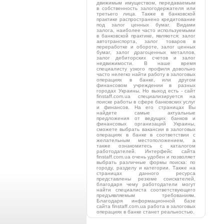
движимым имуществом, передаваемым
в собственность залогодержателя или
третьего лица. Также в банковской
практике распространено кредитование
под залог ценных бумаг. Видами
залога, наиболее часто используемыми
в банковской практике, являются: залог
автотранспорта, залог товаров в
переработке и обороте, залог ценных
бумаг, залог драгоценных металлов,
залог дебиторских счетов и залог
недвижимости. В наше время
специалисту узкого профиля довольно
часто нелегко найти работу в залоговых
операциях в банке, или другом
финансовом учреждении в разных
городах Украины. Но выход есть - сайт
finstaff.com.ua специализируется на
поиске работы в сфере банковских услуг
и финансов. На его страницах Вы
найдете самые актуальные
предложения от ведущих банков и
финансовых организаций Украины,
сможете выбрать вакансии в залоговых
операциях в банке в соответствии с
желательным местоположением, а
также ознакомитесь с каталогом
работодателей. Интерфейс сайта
finstaff.com.ua очень удобен и позволяет
выбрать различные формы поиска: по
городу, разделу и категории. Также на
страницах данного ресурса
представлены резюме соискателей,
благодаря чему работодатели могут
найти специалиста соответствующего
предъявляемым требованиям.
Благодаря информационной базе
сайта finstaff.com.ua работа в залоговых
операциях в банке станет реальностью.