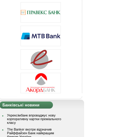
Банківські новини
Укрексімбанк впроваджує нову
корпоративну картки преміального
класу
The Banker вкотре відзначив
Райффайзен Банк найкращим
банком України