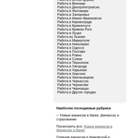
Работа в Виннице
Работа в Днепропетровске
Работа в Житомире
Работа в Запорожье
Работа в Ивано-Франковске
Работа в Кировограде
Работа в Кременчуге
Работа в Кривом Роге
Работа в Луцке
Работа во Львове
Работа в Мариуполе
Работа в Николаеве
Работа в Одессе
Работа в Полтаве
Работа в Ровно
Работа в Сумах
Работа в Тернополе
Работа в Ужгороде
Работа в Харькове
Работа в Херсоне
Работа в Хмельницком
Работа в Черкассах
Работа в Чернигове
Работа в Черновцах
Работа в Других городах
Наиболее посещаемые рубрики
✅ Новые вакансии в банке, финансах и
страховании
Посмотреть все:
Новые вакансии в
финансах и банке
Горящие вакансии в банковской и