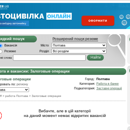
видкий пошук
Розширений пошук резюме
Вакансія
Місто
Резюме
Розділ
ві слова
ота и вакансии: Залоговые операции
оговые операции
Город :
Полтава
Категория:
Работа в банке
ровать по:
региону
Подкатегория:
Заставні операції
ff
> работа Полтава
>
Залоговые операции
Вибачте, але в цій категорії
на даний момент немає відкритих вакансій