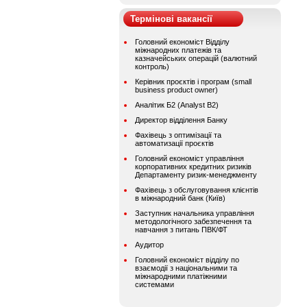
Термінові вакансії
Головний економіст Відділу
міжнародних платежів та
казначейських операцій (валютний
контроль)
Керівник проєктів і програм (small
business product owner)
Аналітик Б2 (Analyst B2)
Директор відділення Банку
Фахівець з оптимізації та
автоматизації проєктів
Головний економіст управління
корпоративних кредитних ризиків
Департаменту ризик-менеджменту
Фахівець з обслуговування клієнтів
в міжнародний банк (Київ)
Заступник начальника управління
методологічного забезпечення та
навчання з питань ПВК/ФТ
Аудитор
Головний економіст відділу по
взаємодії з національними та
міжнародними платіжними
системами