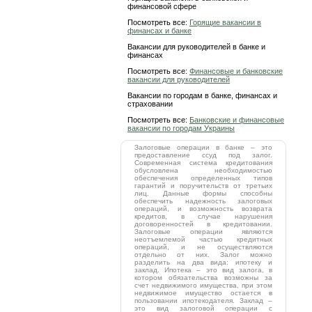
финансовой сфере
Посмотреть все:
Горящие вакансии в
финансах и банке
Вакансии для руководителей в банке и
финансах
Посмотреть все:
Финансовые и банковские
вакансии для руководителей
Вакансии по городам в банке, финансах и
страховании
Посмотреть все:
Банковские и финансовые
вакансии по городам Украины
Залоговые операции в банке – это
предоставление ссуд под залог.
Современная система кредитования
обусловлена необходимостью
обеспечения определенных типов
гарантий и поручительств от третьих
лиц. Данные формы способны
обеспечить надежность залоговых
операций, и возможность возврата
кредитов, в случае нарушения
договоренностей в кредитовании.
Залоговые операции являются
неотъемлемой частью кредитных
операций, и не осуществляются
отдельно от них. Залог можно
разделить на два вида: ипотеку и
заклад. Ипотека – это вид залога, в
котором обязательства возможны за
счет недвижимого имущества, при этом
недвижимое имущество остается в
пользовании ипотекодателя. Заклад –
это вид залоговой операции с