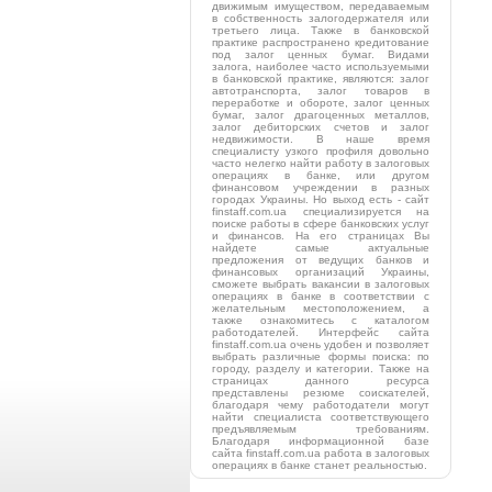
движимым имуществом, передаваемым
в собственность залогодержателя или
третьего лица. Также в банковской
практике распространено кредитование
под залог ценных бумаг. Видами
залога, наиболее часто используемыми
в банковской практике, являются: залог
автотранспорта, залог товаров в
переработке и обороте, залог ценных
бумаг, залог драгоценных металлов,
залог дебиторских счетов и залог
недвижимости. В наше время
специалисту узкого профиля довольно
часто нелегко найти работу в залоговых
операциях в банке, или другом
финансовом учреждении в разных
городах Украины. Но выход есть - сайт
finstaff.com.ua специализируется на
поиске работы в сфере банковских услуг
и финансов. На его страницах Вы
найдете самые актуальные
предложения от ведущих банков и
финансовых организаций Украины,
сможете выбрать вакансии в залоговых
операциях в банке в соответствии с
желательным местоположением, а
также ознакомитесь с каталогом
работодателей. Интерфейс сайта
finstaff.com.ua очень удобен и позволяет
выбрать различные формы поиска: по
городу, разделу и категории. Также на
страницах данного ресурса
представлены резюме соискателей,
благодаря чему работодатели могут
найти специалиста соответствующего
предъявляемым требованиям.
Благодаря информационной базе
сайта finstaff.com.ua работа в залоговых
операциях в банке станет реальностью.