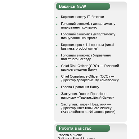
Вакансії NEW
Керівник центру ІТ-безпеки
Головний економіст департаменту
планування і контролю
Головний економіст департаменту
планування і контролю
Керівник проєктів і програм (small
business product owner)
Головний економіст Управління
валютного нагляду
Chief Risk Officer (CRO) — Головний
ризик-менеджер Банку
Chief Compliance Officer (CCO) —
Директор департаменту комплаєнсу
Голова Правління Банку
Заступник Голови Правління -
напрямок «Транзакційний бізнес»
Заступник Голови Правління —
Директор інвестиційного бізнесу
(Казначейство та Фінансові ринки)
Робота в містах
Работа в Киеве
Работа в Белой Церкви