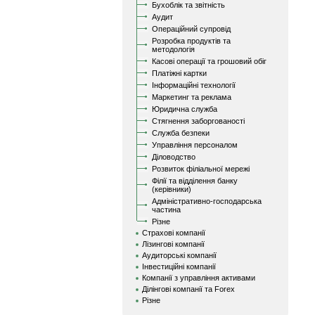
Бухоблік та звітність
Аудит
Операційний супровід
Розробка продуктів та
методологія
Касові операції та грошовий обіг
Платіжні картки
Інформаційні технології
Маркетинг та реклама
Юридична служба
Стягнення заборгованості
Служба безпеки
Управління персоналом
Діловодство
Розвиток філіальної мережі
Філії та відділення банку
(керівники)
Адміністративно-господарська
частина
Різне
Страхові компанії
Лізингові компанії
Аудиторські компанії
Інвестиційні компанії
Компанії з управління активами
Ділінгові компанії та Forex
Різне