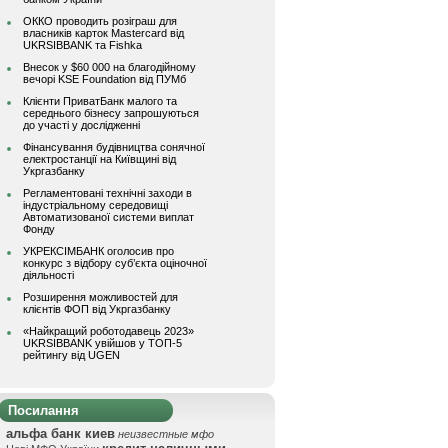
ОККО проводить розіграш для
власників карток Mastercard від
UKRSIBBANK та Fishka
Внесок у $60 000 на благодійному
вечорі KSE Foundation від ПУМб
Клієнти ПриватБанк малого та
середнього бізнесу запрошуються
до участі у дослідженні
Фінансування будівництва сонячної
електростанції на Київщині від
Укргазбанку
Регламентовані технічні заходи в
індустріальному середовищі
Автоматизованої системи виплат
Фонду
УКРЕКСІМБАНК оголосив про
конкурс з відбору суб’єкта оціночної
діяльності
Розширення можливостей для
клієнтів ФОП від Укргазбанку
«Найкращий роботодавець 2023»
UKRSIBBANK увійшов у ТОП-5
рейтингу від UGEN
Посилання
альфа банк киев
неизвестные мфо