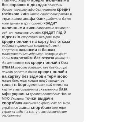
кредит наличными
Нові МФО України
без справки о доходах
вакансии
кредит
банков украины
мфо без лицензии
готівкою київ
карта спортбанк
работа в
альфа банк
страховании
работа в банке
кредит
киев
деньги в долг срочно
наличными киев
банковские вакансии
кредит під 0
рейтинг кредитов онлайн
відсотків
спортбанк
невідомі мфо
кредит онлайн на карту без отказа
работа в финансах
кредитный лимит
вакансии в банках
спортбанк
малоизвестные мфо
мфо, которые дают
микрозайм без отказа
всем
вакансии
кредит онлайн без
банков
список rss
отказа
кредит готівкою без довідки про
кредит онлайн
доходи
работа в банке
на картку без відмови терміново
маловідомі мфо
кредит под 0 процентов
гроші в борг
архив вакансий
позика на
база
картку з автоматичним схваленням
мфо украины
кредит спортбанк
Новые
точки выдачи
МФО Украины
спортбанк
вакансии в финансах
всі мфо
отзывы спортбанк
україни
все мфо
украины
займ на карту с автоматическим
одобрением