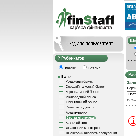
Ш
Рубрикатор
Ключо
Вакансії
Резюме
Раб
Банки
Роздрібний бізнес
Зал
Середній та малий бізнес
Сорти
Корпоративний бізнес
Міжнародний бізнес
FinSta
Інвестиційний бізнес
Ризик-менеджмент
Кредитування
Заставні операції
Казначейство
Фінансовий моніторинг
Фінансовий аналіз та планування