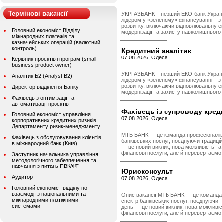
Термінові вакансії
УКРГАЗБАНК – перший ЕКО-банк Україн
лідером у «зеленому» фінансуванні – з
розвитку, включаючи відновлювальну е
Головний економіст Відділу
модернізації та захисту навколишнього
міжнародних платежів та
казначейських операцій (валютний
контроль)
Кредитний аналітик
07.08.2026, Одеса
Керівник проєктів і програм (small
business product owner)
УКРГАЗБАНК – перший ЕКО-банк Україн
Аналітик Б2 (Analyst B2)
лідером у «зеленому» фінансуванні – з
розвитку, включаючи відновлювальну е
Директор відділення Банку
модернізації та захисту навколишнього
Фахівець з оптимізації та
автоматизації проєктів
Фахівець із супроводу кред
Головний економіст управління
07.08.2026, Одеса
корпоративних кредитних ризиків
Департаменту ризик-менеджменту
МТБ БАНК — це команда професіоналів,
Фахівець з обслуговування клієнтів
банківських послуг, поєднуючи традицій
в міжнародний банк (Київ)
— це новий виклик, нова можливість та 
фінансові послуги, але й перевертаємо 
Заступник начальника управління
методологічного забезпечення та
навчання з питань ПВК/ФТ
Юрисконсульт
Аудитор
07.08.2026, Одеса
Головний економіст відділу по
взаємодії з національними та
Опис вакансії МТБ БАНК — це команда п
міжнародними платіжними
спектр банківських послуг, поєднуючи т
системами
день — це новий виклик, нова можливіст
фінансові послуги, але й перевертаємо.