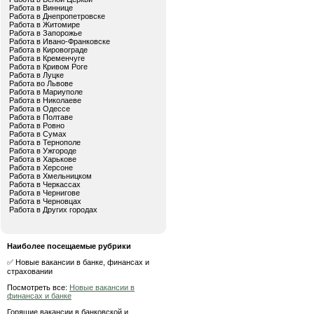
Работа в Виннице
Работа в Днепропетровске
Работа в Житомире
Работа в Запорожье
Работа в Ивано-Франковске
Работа в Кировограде
Работа в Кременчуге
Работа в Кривом Роге
Работа в Луцке
Работа во Львове
Работа в Мариуполе
Работа в Николаеве
Работа в Одессе
Работа в Полтаве
Работа в Ровно
Работа в Сумах
Работа в Тернополе
Работа в Ужгороде
Работа в Харькове
Работа в Херсоне
Работа в Хмельницком
Работа в Черкассах
Работа в Чернигове
Работа в Черновцах
Работа в Других городах
Наиболее посещаемые рубрики
✅ Новые вакансии в банке, финансах и
страховании
Посмотреть все:
Новые вакансии в
финансах и банке
Горящие вакансии в банковской и