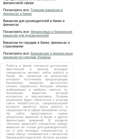
финансовой сфере
Посмотреть все:
Горящие вакансии в
финансах и банке
Вакансии для руководителей в банке и
финансах
Посмотреть все:
Финансовые и банковские
вакансии для руководителей
Вакансии по городам в банке, финансах и
страховании
Посмотреть все:
Банковские и финансовые
вакансии по городам Украины
Работа в банке считается достаточно
престижной и многие молодые
специалисты желают найти работу в
банке. Но, несмотря на количество
интернет источников, предлагающих
банковские вакансии, достаточно
сложно обработать большие объемы
информации и выбрать именно ту,
банковскую вакансию, которая
интересна и перспективна. Лучшим
решением будет обратиться к услугам
сайта finstaff.com.ua, специализацией
которого является поиск работы и
специалистов в сфере банковских услуг.
На сайте представлены самые
актуальные вакансии в банке и других
финансовых компаний. В разделе
«Каталог вакансий» соискатели найдут
вакансии не только для руководителей,
но и для молодых специалистов, а
также смогут ознакомиться с каталогом
банков-работодателей. Каталог резюме