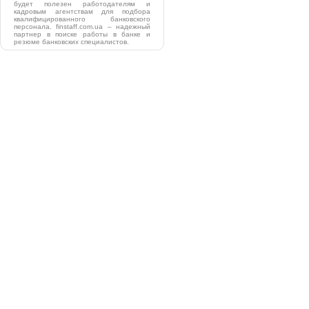
будет полезен работодателям и
кадровым агентствам для подбора
квалифицированного банковского
персонала. finstaff.com.ua – надежный
партнер в поиске работы в банке и
резюме банковских специалистов.