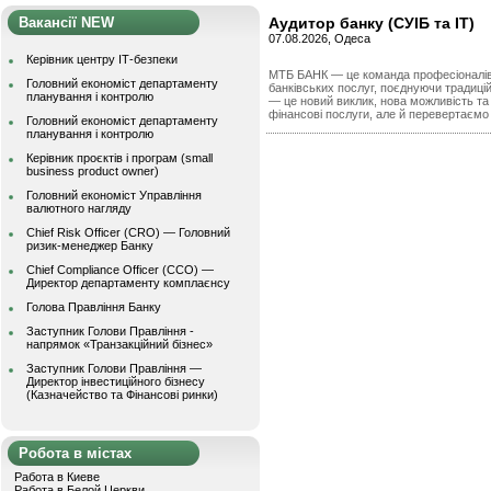
Вакансії NEW
Аудитор банку (СУІБ та IT)
07.08.2026, Одеса
Керівник центру ІТ-безпеки
МТБ БАНК — це команда професіоналів,
Головний економіст департаменту
банківських послуг, поєднуючи традицій
планування і контролю
— це новий виклик, нова можливість та 
фінансові послуги, але й перевертаємо 
Головний економіст департаменту
планування і контролю
Керівник проєктів і програм (small
business product owner)
Головний економіст Управління
валютного нагляду
Chief Risk Officer (CRO) — Головний
ризик-менеджер Банку
Chief Compliance Officer (CCO) —
Директор департаменту комплаєнсу
Голова Правління Банку
Заступник Голови Правління -
напрямок «Транзакційний бізнес»
Заступник Голови Правління —
Директор інвестиційного бізнесу
(Казначейство та Фінансові ринки)
Робота в містах
Работа в Киеве
Работа в Белой Церкви