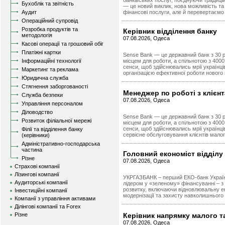
банківських послуг, поєднуючи традицій
Бухоблік та звітність
— це новий виклик, нова можливість та 
Аудит
фінансові послуги, але й перевертаємо 
Операційний супровід
Розробка продуктів та
Керівник відділення банку
методологія
07.08.2026, Одеса
Касові операції та грошовий обіг
Платіжні картки
Sense Bank — це державний банк з 30 ро
Інформаційні технології
місцем для роботи, а спільнотою з 400
сенси, щоб здійснювались мрії українц
Маркетинг та реклама
організацією ефективної роботи нового 
Юридична служба
Стягнення заборгованості
Менеджер по роботі з клієн
Служба безпеки
07.08.2026, Одеса
Управління персоналом
Діловодство
Sense Bank — це державний банк з 30 ро
Розвиток філіальної мережі
місцем для роботи, а спільнотою з 400
сенси, щоб здійснювались мрії українц
Філії та відділення банку
сервісне обслуговування клієнтів малог
(керівники)
Адміністративно-господарська
частина
Головний економіст відділу
Різне
07.08.2026, Одеса
Страхові компанії
Лізингові компанії
УКРГАЗБАНК – перший ЕКО-банк Україн
Аудиторські компанії
лідером у «зеленому» фінансуванні – з
розвитку, включаючи відновлювальну е
Інвестиційні компанії
модернізації та захисту навколишнього
Компанії з управління активами
Ділінгові компанії та Forex
Різне
Керівник напрямку малого т
07.08.2026, Одеса