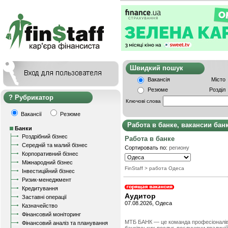
Швидкий пошу
Вакансія
Місто
Резюме
Розділ
Рубрикатор
Ключові слова
Вакансії
Резюме
Работа в банке, вакансии бан
Банки
Роздрібний бізнес
Работа в банке
Середній та малий бізнес
Сортировать по:
региону
Корпоративний бізнес
Міжнародний бізнес
FinStaff
> работа Одеса
Інвестиційний бізнес
Ризик-менеджмент
Кредитування
Аудитор
Заставні операції
07.08.2026, Одеса
Казначейство
Фінансовий моніторинг
МТБ БАНК — це команда професіоналів,
Фінансовий аналіз та планування