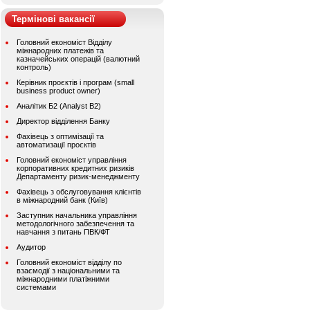
Термінові вакансії
Головний економіст Відділу
міжнародних платежів та
казначейських операцій (валютний
контроль)
Керівник проєктів і програм (small
business product owner)
Аналітик Б2 (Analyst B2)
Директор відділення Банку
Фахівець з оптимізації та
автоматизації проєктів
Головний економіст управління
корпоративних кредитних ризиків
Департаменту ризик-менеджменту
Фахівець з обслуговування клієнтів
в міжнародний банк (Київ)
Заступник начальника управління
методологічного забезпечення та
навчання з питань ПВК/ФТ
Аудитор
Головний економіст відділу по
взаємодії з національними та
міжнародними платіжними
системами