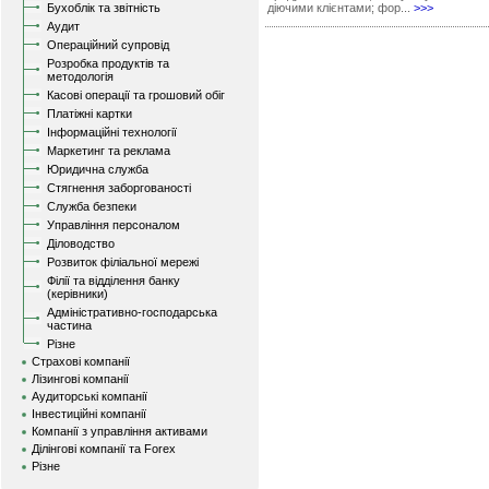
Бухоблік та звітність
діючими клієнтами; фор...
>>>
Аудит
Операційний супровід
Розробка продуктів та
методологія
Касові операції та грошовий обіг
Платіжні картки
Інформаційні технології
Маркетинг та реклама
Юридична служба
Стягнення заборгованості
Служба безпеки
Управління персоналом
Діловодство
Розвиток філіальної мережі
Філії та відділення банку
(керівники)
Адміністративно-господарська
частина
Різне
Страхові компанії
Лізингові компанії
Аудиторські компанії
Інвестиційні компанії
Компанії з управління активами
Ділінгові компанії та Forex
Різне