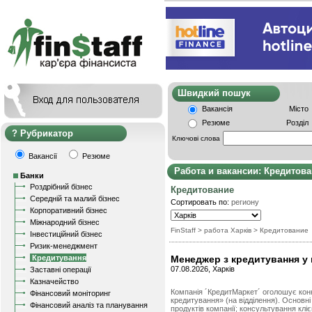
Швидкий пошу
Вакансія
Місто
Резюме
Розділ
Рубрикатор
Ключові слова
Вакансії
Резюме
Работа и вакансии: Кредитов
Банки
Роздрібний бізнес
Кредитование
Середній та малий бізнес
Сортировать по:
региону
Корпоративний бізнес
Міжнародний бізнес
FinStaff
> работа Харків
>
Кредитование
Інвестиційний бізнес
Ризик-менеджмент
Кредитування
Менеджер з кредитування у 
07.08.2026, Харків
Заставні операції
Казначейство
Компанія ´КредитМаркет´ оголошує кон
Фінансовий моніторинг
кредитування» (на відділення). Основн
Фінансовий аналіз та планування
продуктів компанії; консультування кліє