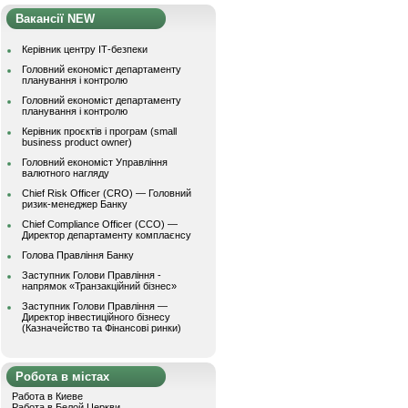
Вакансії NEW
Керівник центру ІТ-безпеки
Головний економіст департаменту
планування і контролю
Головний економіст департаменту
планування і контролю
Керівник проєктів і програм (small
business product owner)
Головний економіст Управління
валютного нагляду
Chief Risk Officer (CRO) — Головний
ризик-менеджер Банку
Chief Compliance Officer (CCO) —
Директор департаменту комплаєнсу
Голова Правління Банку
Заступник Голови Правління -
напрямок «Транзакційний бізнес»
Заступник Голови Правління —
Директор інвестиційного бізнесу
(Казначейство та Фінансові ринки)
Робота в містах
Работа в Киеве
Работа в Белой Церкви