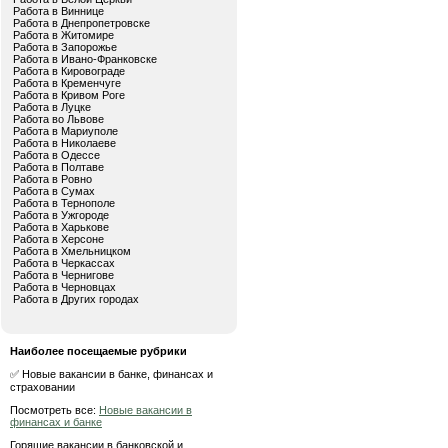
Работа в Виннице
Работа в Днепропетровске
Работа в Житомире
Работа в Запорожье
Работа в Ивано-Франковске
Работа в Кировограде
Работа в Кременчуге
Работа в Кривом Роге
Работа в Луцке
Работа во Львове
Работа в Мариуполе
Работа в Николаеве
Работа в Одессе
Работа в Полтаве
Работа в Ровно
Работа в Сумах
Работа в Тернополе
Работа в Ужгороде
Работа в Харькове
Работа в Херсоне
Работа в Хмельницком
Работа в Черкассах
Работа в Чернигове
Работа в Черновцах
Работа в Других городах
Наиболее посещаемые рубрики
✅ Новые вакансии в банке, финансах и
страховании
Посмотреть все:
Новые вакансии в
финансах и банке
Горящие вакансии в банковской и