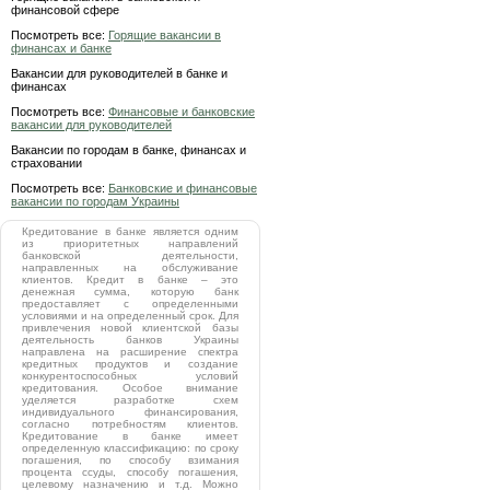
финансовой сфере
Посмотреть все:
Горящие вакансии в
финансах и банке
Вакансии для руководителей в банке и
финансах
Посмотреть все:
Финансовые и банковские
вакансии для руководителей
Вакансии по городам в банке, финансах и
страховании
Посмотреть все:
Банковские и финансовые
вакансии по городам Украины
Кредитование в банке является одним
из приоритетных направлений
банковской деятельности,
направленных на обслуживание
клиентов. Кредит в банке – это
денежная сумма, которую банк
предоставляет с определенными
условиями и на определенный срок. Для
привлечения новой клиентской базы
деятельность банков Украины
направлена на расширение спектра
кредитных продуктов и создание
конкурентоспособных условий
кредитования. Особое внимание
уделяется разработке схем
индивидуального финансирования,
согласно потребностям клиентов.
Кредитование в банке имеет
определенную классификацию: по сроку
погашения, по способу взимания
процента ссуды, способу погашения,
целевому назначению и т.д. Можно