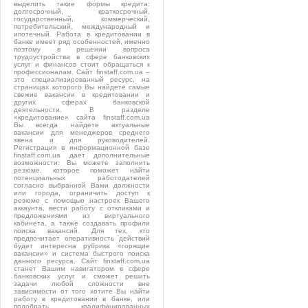
выделить такие формы кредита:
долгосрочный, краткосрочный,
государственный, коммерческий,
потребительский, международный и
ипотечный. Работа в кредитовании в
банке имеет ряд особенностей, именно
поэтому в решении вопроса
трудоустройства в сфере банковских
услуг и финансов стоит обращаться к
профессионалам. Сайт finstaff.com.ua –
это специализированный ресурс, на
страницах которого Вы найдете самые
свежие вакансии в кредитовании и
других сферах банковской
деятельности. В разделе
«кредитование» сайта finstaff.com.ua
Вы всегда найдете актуальные
вакансии для менеджеров среднего
звена и для руководителей.
Регистрация в информационной базе
finstaff.com.ua дает дополнительные
возможности: Вы можете заполнить
резюме, которое поможет найти
потенциальных работодателей
согласно выбранной Вами должности
или города, ограничить доступ к
резюме с помощью настроек Вашего
аккаунта, вести работу с откликами и
предложениями из виртуального
кабинета, а также создавать профили
поиска вакансий. Для тех, кто
предпочитает оперативность действий
будет интересна рубрика «горящие
вакансии» и система быстрого поиска
данного ресурса. Сайт finstaff.com.ua
станет Вашим навигатором в сфере
банковских услуг и сможет решить
задачи любой сложности вне
зависимости от того хотите Вы найти
работу в кредитовании в банке, или
подобрать квалифицированных