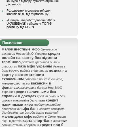
конкурс з відбору суб’єкта оціночної
діяльності
Розширення можливостей для
клієнтів ФОП від Укргазбанку
«Найкращий роботодавець 2023»
UKRSIBBANK увійшов у ТОП-5
рейтингу від UGEN
Посилання
малоизвестные мфо
банковские
кредит
вакансии
Новые МФО Украины
онлайн на картку без відмови
терміново
рейтинг кредитов онлайн
база мфо украины
список rss
деньги в
позика на
долг срочно
работа в финансах
картку з автоматичним
схваленням
работа в банке киев
мфо,
вакансии в
которые дают всем
финансах
вакансии в банках
Нові МФО
кредит наличными без
України
справки о доходах
кредит онлайн без
кредит
отказа
микрозайм без отказа
наличными киев
кредит спортбанк
альфа банк
спортбанк
кредит готівкою
без довідки про доходи
архив вакансий
маловідомі мфо
работа в банке
кредит
карта спортбанк
під 0 відсотків
вакансии
кредит под 0
банков
отзывы спортбанк