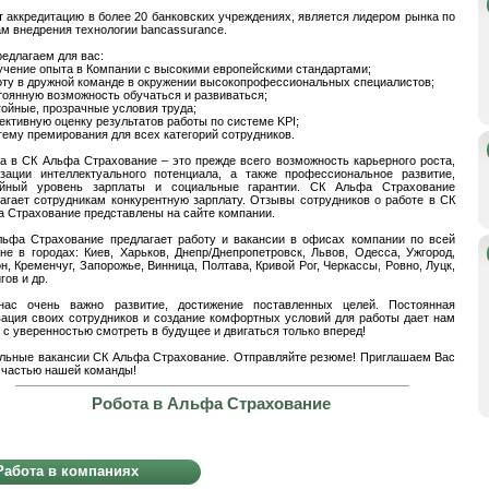
 аккредитацию в более 20 банковских учреждениях, является лидером рынка по
м внедрения технологии bancassurance.
едлагаем для вас:
учение опыта в Компании с высокими европейскими стандартами;
оту в дружной команде в окружении высокопрофессиональных специалистов;
тоянную возможность обучаться и развиваться;
тойные, прозрачные условия труда;
ективную оценку результатов работы по системе KPI;
тему премирования для всех категорий сотрудников.
а в СК Альфа Страхование – это прежде всего возможность карьерного роста,
зации интеллектуального потенциала, а также профессиональное развитие,
ойный уровень зарплаты и социальные гарантии. СК Альфа Страхование
агает сотрудникам конкурентную зарплату. Отзывы сотрудников о работе в СК
 Страхование представлены на сайте компании.
ьфа Страхование предлагает работу и вакансии в офисах компании по всей
не в городах: Киев, Харьков, Днепр/Днепропетровск, Львов, Одесса, Ужгород,
н, Кременчуг, Запорожье, Винница, Полтава, Кривой Рог, Черкассы, Ровно, Луцк,
гов и др.
нас очень важно развитие, достижение поставленных целей. Постоянная
ация своих сотрудников и создание комфортных условий для работы дает нам
 с уверенностью смотреть в будущее и двигаться только вперед!
льные вакансии СК Альфа Страхование. Отправляйте резюме! Приглашаем Вас
 частью нашей команды!
Робота в Альфа Страхование
Работа в компаниях