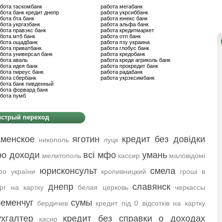
бота таскомбанк
работа мегабанк
бота банк кредит днепр
работа укрсиббанк
бота бта банк
работа юнекс банк
бота укргазбанк
работа альфа банк
бота правэкс банк
работа кредитмаркет
бота мтб банк
работа отп банк
бота ощадбанк
работа пзу украина
бота приватбанк
работа глобус банк
бота универсал банк
работа кредобанк
бота аваль
работа креди агриколь банк
бота идея банк
работа прокредит банк
бота пиреус банк
работа радабанк
бота сбербанк
работа укрэксимбанк
бота банк пивденный
бота форвард банк
бота пумб
стрый переход
аменское
яготин
кредит без довідки
никополь
луцк
ро доходи
всі мфо
умань
мелитополь
кассир
маловідомі
юрисконсульт
смела
о україни
кропивницкий
гроші в
днепр
славянск
рг на картку
белая церковь
черкассы
ременчуг
сумы
бердичев
кредит під 0 відсотків на картку
ухгалтер
кредит без справки о доходах
касир