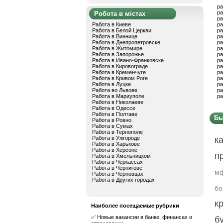
ра
ра
Робота в містах
ра
Работа в Киеве
ра
Работа в Белой Церкви
ра
Работа в Виннице
ра
Работа в Днепропетровске
ра
Работа в Житомире
ра
Работа в Запорожье
ра
Работа в Ивано-Франковске
ра
Работа в Кировограде
ра
Работа в Кременчуге
ра
Работа в Кривом Роге
ра
Работа в Луцке
ра
Работа во Львове
ра
Работа в Мариуполе
ра
Работа в Николаеве
Работа в Одессе
Работа в Полтаве
Бы
Работа в Ровно
Работа в Сумах
Работа в Тернополе
Работа в Ужгороде
к
Работа в Харькове
Работа в Херсоне
п
Работа в Хмельницком
Работа в Черкассах
Работа в Чернигове
мф
Работа в Черновцах
Работа в Других городах
бо
к
Наиболее посещаемые рубрики
✅ Новые вакансии в банке, финансах и
б