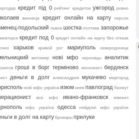
кредит під 0
ужгород
ергодар
рейтинг кредитов
ровно
иколаев
кредит онлайн на карту
винница
херсон
аменец-подольский
шостка
запорожье
львов
полтава
кредит под 0
аматорск
кредит онлайн на карту без отказа
харьков
мариуполь
очно
кривой рог
северодонецк
мельницкий
нові мфо
аналитик
житомир
черновцы
гроші в борг терміново
бердянск
рнигов
экономист
деньги в долг
мукачево
ист
александрия
миргород
орисполь
изюм
павлоград
нові мфо україна
киев
бахмут
перационист
ивано-франковск
все мфо
измаил
ернополь
одесса
мфо україна
невідомі мфо україни
еньги в долг на карту
прилуки
бровары