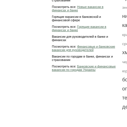
страховании
Посмотреть все:
Новые вакансии в
эн
финансах и банке
н
Горящие вакансии в банковской и
финансовой сфере
к
Посмотреть все:
Горящие вакансии в
финансах и банке
кр
Вакансии для руководителей в банке и
финансах
ср
Посмотреть все:
Финансовые и банковские
вакансии для руководителей
х
Вакансии по городам в банке, финансах и
страховании
че
Посмотреть все:
Банковские и финансовые
вакансии по городам Украины
юр
б
о
т
д