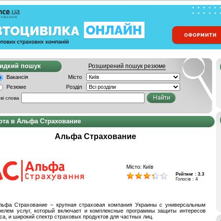
видкий пошук
Розширений пошук резюме
Вакансія
Місто
Резюме
Розділ
ві слова
ота в Альфа Страхование
Альфа Страхование
Місто: Київ
Рейтинг :
3.3
Голосів : 4
льфа Страхование – крупная страховая компания Украины с универсальным
фелем услуг, который включает и комплексные программы защиты интересов
са, и широкий спектр страховых продуктов для частных лиц.