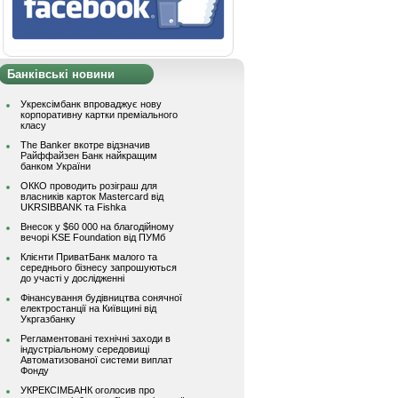
Банківські новини
Укрексімбанк впроваджує нову
корпоративну картки преміального
класу
The Banker вкотре відзначив
Райффайзен Банк найкращим
банком України
ОККО проводить розіграш для
власників карток Mastercard від
UKRSIBBANK та Fishka
Внесок у $60 000 на благодійному
вечорі KSE Foundation від ПУМб
Клієнти ПриватБанк малого та
середнього бізнесу запрошуються
до участі у дослідженні
Фінансування будівництва сонячної
електростанції на Київщині від
Укргазбанку
Регламентовані технічні заходи в
індустріальному середовищі
Автоматизованої системи виплат
Фонду
УКРЕКСІМБАНК оголосив про