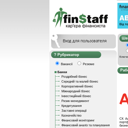
Ш
Рубрикатор
Ключо
Вакансії
Резюме
Раб
Банки
Роздрібний бізнес
Середній та малий бізнес
Корпоративний бізнес
Міжнародний бізнес
Інвестиційний бізнес
Ризик-менеджмент
Кредитування
Заставні операції
Казначейство
СК А
Фінансовий моніторинг
порт
Фінансовий аналіз та планування
бизне