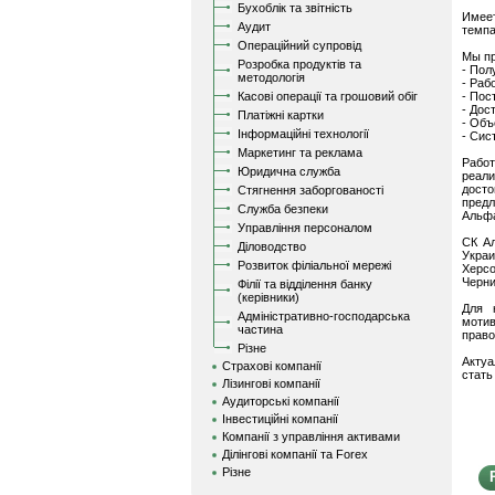
Бухоблік та звітність
Имеет
Аудит
темпа
Операційний супровід
Мы пр
Розробка продуктів та
- Пол
методологія
- Раб
Касові операції та грошовий обіг
- Пос
- Дос
Платіжні картки
- Объ
Інформаційні технології
- Сис
Маркетинг та реклама
Работ
Юридична служба
реали
дост
Стягнення заборгованості
предл
Служба безпеки
Альфа
Управління персоналом
СК Ал
Діловодство
Украи
Розвиток філіальної мережі
Херсо
Черни
Філії та відділення банку
(керівники)
Для 
Адміністративно-господарська
мотив
частина
право
Різне
Актуа
Страхові компанії
стать
Лізингові компанії
Аудиторські компанії
Інвестиційні компанії
Компанії з управління активами
Ділінгові компанії та Forex
Різне