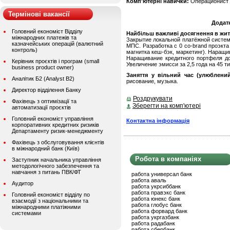
Комп'ютерні навички:
Операционист 
Термінові вакансії
Додат
Головний економіст Відділу
Найбільш важливі досягнення в житті
міжнародних платежів та
Закрытие локальной платёжной систем
казначейських операцій (валютний
МПС. Разработка с 0 co-brand проэкта
контроль)
магнитка кеш-бэк, маркетинг). Наращив
Наращивание кредитного портфеля до
Керівник проєктів і програм (small
Увеличение эмисси за 2,5 года на 45 ти
business product owner)
Заняття у вільний час (улюблений
Аналітик Б2 (Analyst B2)
рисование, музыка.
Директор відділення Банку
Роздрукувати
Фахівець з оптимізації та
Зберегти на комп'ютері
автоматизації проєктів
Головний економіст управління
Контактна інформація
корпоративних кредитних ризиків
Департаменту ризик-менеджменту
Фахівець з обслуговування клієнтів
в міжнародний банк (Київ)
Робота в компаніях
Заступник начальника управління
методологічного забезпечення та
навчання з питань ПВК/ФТ
работа универсал банк
работа аваль
Аудитор
работа укрсиббанк
работа правэкс банк
Головний економіст відділу по
работа юнекс банк
взаємодії з національними та
работа глобус банк
міжнародними платіжними
работа форвард банк
системами
работа укргазбанк
работа радабанк
работа сбербанк