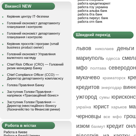
работа кредитмаркет
Вакансії NEW
работа пзу украина
работа альфа банк
работа бта банк
Керівник центру ІТ-безпеки
работа пиреус банк
работа отп банк
Головний економіст департаменту
планування і контролю
Головний економіст департаменту
Швидкий перехід
планування і контролю
Керівник проєктів і програм (small
львов
деньги
business product owner)
николаев
Головний економіст Управління
мариуполь
смел
валютного нагляду
одесса
Chief Risk Officer (CRO) — Головний
мфо
северодон
полтава
ризик-менеджер Банку
Chief Compliance Officer (CCO) —
мукачево
кр
краматорск
Директор департаменту комплаєнсу
Голова Правління Банку
кредитов
винн
энергодар
Заступник Голови Правління -
напрямок «Транзакційний бізнес»
ужгород
юрисконс
сумы
Заступник Голови Правління —
юрист
ма
Директор інвестиційного бізнесу
україна
харьков
(Казначейство та Фінансові ринки)
черновцы
грош
все мфо
изюм
кредит онл
Робота в містах
бахмут
Работа в Киеве
відсотків на картку
Работа в Белой Церкви