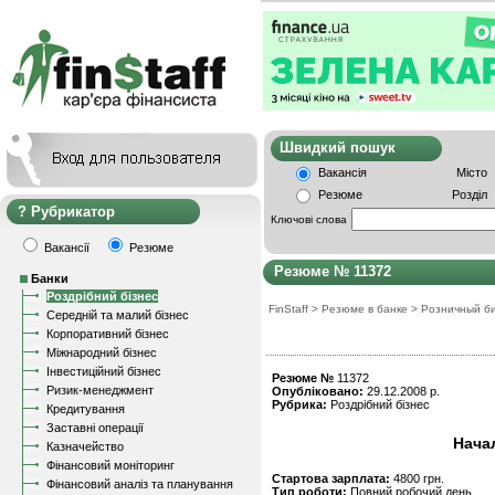
Швидкий пошу
Вакансія
Місто
Резюме
Розділ
Рубрикатор
Ключові слова
Вакансії
Резюме
Резюме № 11372
Банки
Роздрібний бізнес
FinStaff
>
Резюме в банке
>
Розничный б
Середній та малий бізнес
Корпоративний бізнес
Міжнародний бізнес
Інвестиційний бізнес
Резюме №
11372
Ризик-менеджмент
Опубліковано:
29.12.2008 р.
Рубрика:
Роздрібний бізнес
Кредитування
Заставні операції
Нача
Казначейство
Фінансовий моніторинг
Стартова зарплата:
4800 грн.
Фінансовий аналіз та планування
Тип роботи:
Повний робочий день