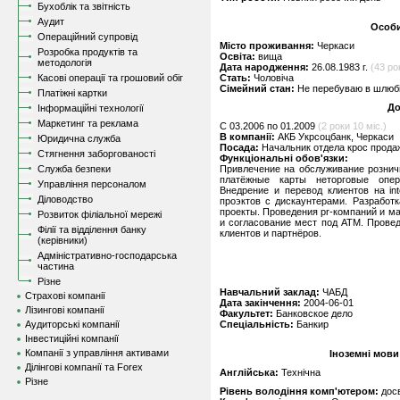
Бухоблік та звітність
Аудит
Особи
Операційний супровід
Місто проживання:
Черкаси
Розробка продуктів та
Освіта:
вища
методологія
Дата народження:
26.08.1983 г.
(43 ро
Касові операції та грошовий обіг
Стать:
Чоловіча
Сімейний стан:
Не перебуваю в шлюбі,
Платіжні картки
До
Інформаційні технології
Маркетинг та реклама
C 03.2006 по 01.2009
(2 роки 10 міс.)
В компанії:
АКБ Укрсоцбанк, Черкаси
Юридична служба
Посада:
Начальник отдела крос продаж
Стягнення заборгованості
Функціональні обов'язки:
Служба безпеки
Привлечение на обслуживание рознич
платёжные карты неторговые опер
Управління персоналом
Внедрение и перевод клиентов на int
Діловодство
проэктов с дискаунтерами. Разработ
проекты. Проведения pr-компаний и ма
Розвиток філіальної мережі
и согласование мест под АТМ. Прове
Філії та відділення банку
клиентов и партнёров.
(керівники)
Адміністративно-господарська
частина
Різне
Навчальний заклад:
ЧАБД
Страхові компанії
Дата закінчення:
2004-06-01
Лізингові компанії
Факультет:
Банковское дело
Аудиторські компанії
Спеціальність:
Банкир
Інвестиційні компанії
Компанії з управління активами
Іноземні мови
Ділінгові компанії та Forex
Англійська:
Технічна
Різне
Рівень володіння комп'ютером:
дос