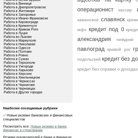
Работа в Виннице
Работа в Днепропетровске
операционист
кассир
Работа в Житомире
Работа в Запорожье
Работа в Ивано-Франковске
славянск
каменское
крем
Работа в Кировограде
Работа в Кременчуге
кредит под 0
мфо
креди
Работа в Кривом Роге
Работа в Луцке
Работа во Львове
александрия
невідомі
Работа в Мариуполе
Работа в Николаеве
Работа в Одессе
павлоград
г
кривой рог
Работа в Полтаве
Работа в Ровно
кредит без д
подольский
Работа в Сумах
Работа в Тернополе
Работа в Ужгороде
кредит без справки о доходах
Работа в Харькове
Работа в Херсоне
Работа в Хмельницком
Работа в Черкассах
Работа в Чернигове
Работа в Черновцах
Работа в Других городах
Наиболее посещаемые рубрики
✅ Новые резюме банковских и финансовых
специалистов
Посмотреть все:
Новые резюме в банке,
финансах и страховании
Резюме руководителей в банке и финансах