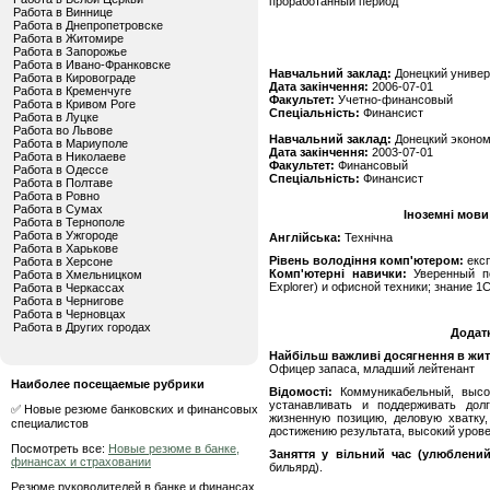
проработанный период
Работа в Виннице
Работа в Днепропетровске
Работа в Житомире
Работа в Запорожье
Работа в Ивано-Франковске
Навчальний заклад:
Донецкий универ
Работа в Кировограде
Дата закінчення:
2006-07-01
Работа в Кременчуге
Факультет:
Учетно-финансовый
Работа в Кривом Роге
Спеціальність:
Финансист
Работа в Луцке
Работа во Львове
Навчальний заклад:
Донецкий эконом
Работа в Мариуполе
Дата закінчення:
2003-07-01
Работа в Николаеве
Факультет:
Финансовый
Работа в Одессе
Спеціальність:
Финансист
Работа в Полтаве
Работа в Ровно
Работа в Сумах
Іноземні мови
Работа в Тернополе
Работа в Ужгороде
Англійська:
Технічна
Работа в Харькове
Рівень володіння комп'ютером:
екс
Работа в Херсоне
Комп'ютерні навички:
Уверенный пол
Работа в Хмельницком
Explorer) и офисной техники; знание 1С
Работа в Черкассах
Работа в Чернигове
Работа в Черновцах
Работа в Других городах
Додат
Найбільш важливі досягнення в житті
Офицер запаса, младший лейтенант
Наиболее посещаемые рубрики
Відомості:
Коммуникабельный, высо
устанавливать и поддерживать дол
✅ Новые резюме банковских и финансовых
жизненную позицию, деловую хватку
специалистов
достижению результата, высокий урове
Посмотреть все:
Новые резюме в банке,
Заняття у вільний час (улюблений
финансах и страховании
бильярд).
Резюме руководителей в банке и финансах