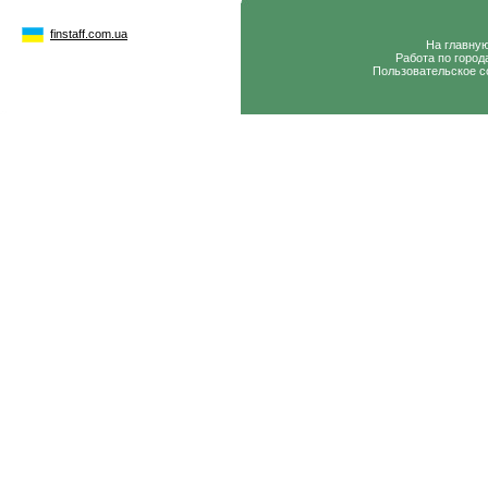
finstaff.com.ua
На главну
Работа по город
Пользовательское с