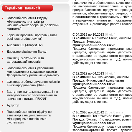
привлечение и обеспечение качествен
по выполнению бизнесплана и друг
Термінові вакансії
продаж банковских продуктов, прове
клиентов, обеспечение достоверности
в соответствии с требованиями НБУ,
Головний економіст Відділу
утвержденных плановых показателе
міжнародних платежів та
отделения. Организация работы кассов
казначейських операцій (валютний
контроль)
C 04.2013 по 10.2013
(6 міс.)
Керівник проєктів і програм (small
В компанії:
АО "Имэкс Банк", Донецьк
business product owner)
Посада:
Экономист
Аналітик Б2 (Analyst B2)
Функціональні обов'язки:
Продажа банковских продуктов роз
Директор відділення Банку
(кредиты, кредитные карты, депозит
страхование, сотрудничество по прие
Фахівець з оптимізації та
юридическими лицами и т.д.), полн
автоматизації проєктів
действующих клиентов.
Головний економіст управління
корпоративних кредитних ризиків
C 12.2012 по 04.2013
(4 міс.)
Департаменту ризик-менеджменту
В компанії:
АО УкрСиббанк, Донецьк
Посада:
Финансовый консультант
Фахівець з обслуговування клієнтів
Функціональні обов'язки:
в міжнародний банк (Київ)
Продажа банковских продуктов роз
(кредиты, кредитные карты, депозит
Заступник начальника управління
страхование, сотрудничество по прие
методологічного забезпечення та
юридическими лицами и т.д.), полн
навчання з питань ПВК/ФТ
действующих клиентов.
Аудитор
Головний економіст відділу по
C 10.2010 по 06.2012
(1 рік 8 міс.)
взаємодії з національними та
В компанії:
ПАО "ВиЕйБи Банк", Доне
міжнародними платіжними
Посада:
Эксперт (по продажам, розни
системами
Функціональні обов'язки:
Продажа банковских продуктов рознич
зарплатнокарточный проэкт, депоз