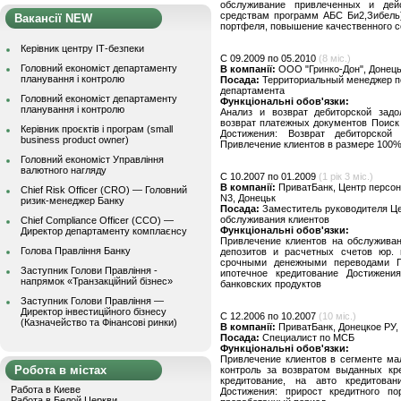
обслуживание привлеченных и дей
средствам программ АБС Би2,Зибель)
Вакансії NEW
портфеля, повышение качественного с
Керівник центру ІТ-безпеки
C 09.2009 по 05.2010
(8 міс.)
Головний економіст департаменту
В компанії:
ООО "Гринко-Дон", Донец
планування і контролю
Посада:
Территориальный менеджер п
департамента
Головний економіст департаменту
Функціональні обов'язки:
планування і контролю
Анализ и возврат дебиторской задо
возврат платежных документов Поиск
Керівник проєктів і програм (small
Достижения: Возврат дебиторско
business product owner)
Привлечение клиентов в размере 100%
Головний економіст Управління
валютного нагляду
C 10.2007 по 01.2009
(1 рік 3 міс.)
В компанії:
ПриватБанк, Центр персо
Chief Risk Officer (CRO) — Головний
N3, Донецьк
ризик-менеджер Банку
Посада:
Заместитель руководителя Це
обслуживания клиентов
Chief Compliance Officer (CCO) —
Функціональні обов'язки:
Директор департаменту комплаєнсу
Привлечение клиентов на обслуживан
Голова Правління Банку
депозитов и расчетных счетов юр.
срочными денежными переводами Пе
Заступник Голови Правління -
ипотечное кредитование Достижени
напрямок «Транзакційний бізнес»
банковских продуктов
Заступник Голови Правління —
Директор інвестиційного бізнесу
C 12.2006 по 10.2007
(10 міс.)
(Казначейство та Фінансові ринки)
В компанії:
ПриватБанк, Донецкое РУ,
Посада:
Специалист по МСБ
Функціональні обов'язки:
Привлечение клиентов в сегменте ма
Робота в містах
контроль за возвратом выданных кр
кредитование, на авто кредитова
Работа в Киеве
Достижения: прирост кредитного 
Работа в Белой Церкви