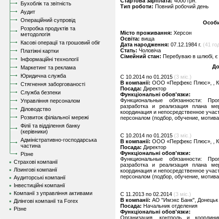
Стартова зарплата:
4000 грн.
Бухоблік та звітність
Тип роботи:
Повний робочий день
Аудит
Операційний супровід
Особи
Розробка продуктів та
Місто проживання:
Херсон
методологія
Освіта:
вища
Касові операції та грошовий обіг
Дата народження:
07.12.1984 г.
(41 год
Стать:
Чоловіча
Платіжні картки
Сімейний стан:
Перебуваю в шлюбі, є 
Інформаційні технології
До
Маркетинг та реклама
Юридична служба
C 10.2014 по 01.2015
(3 міс.)
В компанії:
ООО «Перфекс Плюс», , К
Стягнення заборгованості
Посада:
Директор
Служба безпеки
Функціональні обов'язки:
Функциональные обязанности: Пр
Управління персоналом
разработка и реализация плана ме
Діловодство
координация и непосредственное учас
Розвиток філіальної мережі
персоналом (подбор, обучение, мотив
Філії та відділення банку
(керівники)
C 10.2014 по 01.2015
(3 міс.)
Адміністративно-господарська
В компанії:
ООО «Перфекс Плюс», , К
частина
Посада:
Директор
Функціональні обов'язки:
Різне
Функциональные обязанности: Пр
Страхові компанії
разработка и реализация плана ме
Лізингові компанії
координация и непосредственное учас
персоналом (подбор, обучение, мотив
Аудиторські компанії
Інвестиційні компанії
Компанії з управління активами
C 11.2013 по 02.2014
(3 міс.)
В компанії:
АО "Имэкс Банк", Донецьк
Ділінгові компанії та Forex
Посада:
Начальник отделения
Різне
Функціональні обов'язки:
Организация, контроль и координи