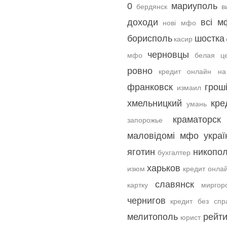
0
мариуполь
бердянск
в
доходи
всі м
нові мфо
борисполь
шостка
касир
черновцы
мфо
белая це
ровно
кредит онлайн на
франковск
грош
измаил
хмельницкий
кре
умань
краматорск
запорожье
маловідомі мфо украї
яготин
никопо
бухгалтер
харьков
изюм
кредит онлай
славянск
картку
миргор
чернигов
кредит без спр
мелитополь
рейти
юрист