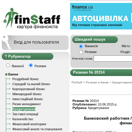
Швидкий пошу
Вакансія
Місто
Резюме
Розділ
Рубрикатор
Ключові слова
Вакансії
Резюме
Резюме № 20314
Банки
Роздрібний бізнес
FinStaff
>
Резюме в банке
>
Кредитовани
Середній та малий бізнес
Корпоративний бізнес
Міжнародний бізнес
Інвестиційний бізнес
Резюме №
20314
Ризик-менеджмент
Опубліковано:
10.06.2015 р.
Рубрика:
Кредитування
Кредитування
Заставні операції
Банковский работник /
Казначейство
фина
Фінансовий моніторинг
Фінансовий аналіз та планування