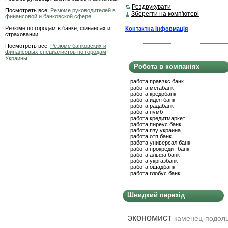
Роздрукувати
Посмотреть все:
Резюме руководителей в
Зберегти на комп'ютері
финансовой и банковской сфере
Резюме по городам в банке, финансах и
Контактна інформація
страховании
Посмотреть все:
Резюме банковских и
финансовых специалистов по городам
Украины
Робота в компаніях
работа правэкс банк
работа мегабанк
работа кредобанк
работа идея банк
работа радабанк
работа пумб
работа кредитмаркет
работа пиреус банк
работа пзу украина
работа отп банк
работа универсал банк
работа прокредит банк
работа альфа банк
работа укргазбанк
работа ощадбанк
работа глобус банк
Швидкий перехід
экономист
каменец-подол