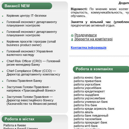
Додат
Вакансії NEW
Відомості:
По мнению моих коллег 
открытость, коммуникабельность, ч
Керівник центру ІТ-безпеки
обучаюсь.
Головний економіст департаменту
Заняття у вільний час (улюблен
планування і контролю
предпочитаю активный отдых.
Головний економіст департаменту
Роздрукувати
планування і контролю
Зберегти на комп'ютері
Керівник проєктів і програм (small
business product owner)
Контактна інформація
Головний економіст Управління
валютного нагляду
Chief Risk Officer (CRO) — Головний
ризик-менеджер Банку
Робота в компаніях
Chief Compliance Officer (CCO) —
Директор департаменту комплаєнсу
работа юнекс банк
Голова Правління Банку
работа приватбанк
работа укргазбанк
Заступник Голови Правління -
работа укрсиббанк
напрямок «Транзакційний бізнес»
работа кредитмаркет
работа ощадбанк
Заступник Голови Правління —
работа укрэксимбанк
Директор інвестиційного бізнесу
работа универсал банк
(Казначейство та Фінансові ринки)
работа бта банк
работа креди агриколь банк
работа аваль
работа банк пивденный
Робота в містах
работа таскомбанк
работа прокредит банк
Работа в Киеве
работа мтб банк
Работа в Белой Церкви