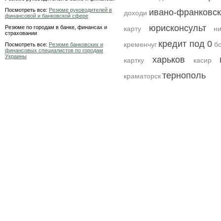
Посмотреть все:
Резюме руководителей в
ивано-франковск
доходи
финансовой и банковской сфере
юрисконсульт
Резюме по городам в банке, финансах и
карту
н
страховании
кредит под 0
кременчуг
б
Посмотреть все:
Резюме банковских и
финансовых специалистов по городам
Украины
харьков
картку
касир
тернополь
краматорск