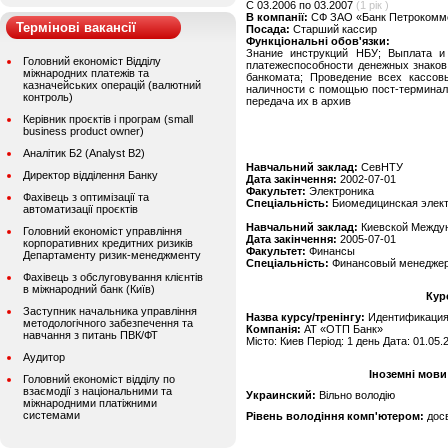
C 03.2006 по 03.2007
(1 рік )
В компанії:
СФ ЗАО «Банк Петрокомме
Термінові вакансії
Посада:
Старший кассир
Функціональні обов'язки:
Знание инструкций НБУ; Выплата и 
Головний економіст Відділу
платежеспособности денежных знаков
міжнародних платежів та
банкомата; Проведение всех кассов
казначейських операцій (валютний
наличности с помощью пост-терминал
контроль)
передача их в архив
Керівник проєктів і програм (small
business product owner)
Аналітик Б2 (Analyst B2)
Навчальний заклад:
СевНТУ
Директор відділення Банку
Дата закінчення:
2002-07-01
Факультет:
Электроника
Фахівець з оптимізації та
Спеціальність:
Биомедицинская элек
автоматизації проєктів
Навчальний заклад:
Киевской Междун
Головний економіст управління
Дата закінчення:
2005-07-01
корпоративних кредитних ризиків
Факультет:
Финансы
Департаменту ризик-менеджменту
Спеціальність:
Финансовый менедже
Фахівець з обслуговування клієнтів
в міжнародний банк (Київ)
Кур
Заступник начальника управління
Назва курсу/тренінгу:
Идентификация 
методологічного забезпечення та
Компанія:
АТ «ОТП Банк»
навчання з питань ПВК/ФТ
Місто: Киев Період: 1 день Дата: 01.05.
Аудитор
Іноземні мови
Головний економіст відділу по
взаємодії з національними та
Украинский:
Вільно володію
міжнародними платіжними
системами
Рівень володіння комп'ютером:
дос