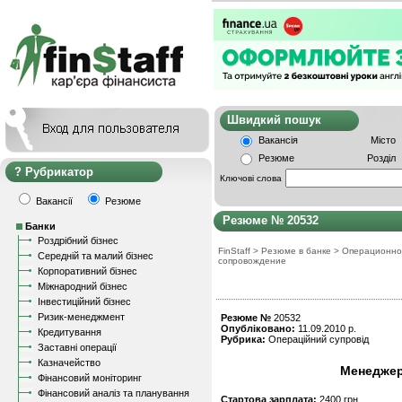
Швидкий пошу
Вакансія
Місто
Резюме
Розділ
Рубрикатор
Ключові слова
Вакансії
Резюме
Резюме № 20532
Банки
Роздрібний бізнес
FinStaff
>
Резюме в банке
>
Операционно
Середній та малий бізнес
сопровождение
Корпоративний бізнес
Міжнародний бізнес
Інвестиційний бізнес
Ризик-менеджмент
Резюме №
20532
Опубліковано:
11.09.2010 р.
Кредитування
Рубрика:
Операційний супровід
Заставні операції
Казначейство
Менеджер
Фінансовий моніторинг
Фінансовий аналіз та планування
Стартова зарплата:
2400 грн.