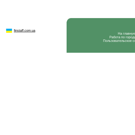
finstaff.com.ua
На главну
Работа по город
Пользовательское с