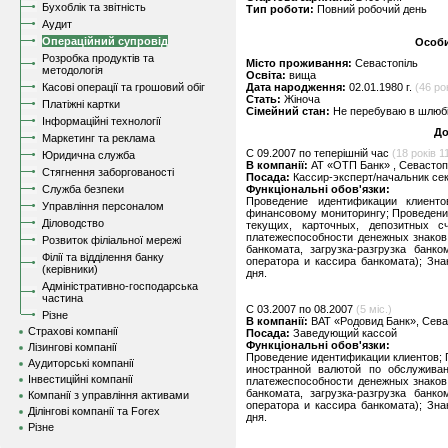
Бухоблік та звітність
Тип роботи:
Повний робочий день
Аудит
Операційний супровід
Особи
Розробка продуктів та
Місто проживання:
Севастопіль
методологія
Освіта:
вища
Касові операції та грошовий обіг
Дата народження:
02.01.1980 г.
(46 рок
Стать:
Жіноча
Платіжні картки
Сімейний стан:
Не перебуваю в шлюбі,
Інформаційні технології
До
Маркетинг та реклама
C 09.2007 по теперішній час
(18 років 11
Юридична служба
В компанії:
АТ «ОТП Банк» , Севастоп
Стягнення заборгованості
Посада:
Кассир-эксперт/начальник се
Служба безпеки
Функціональні обов'язки:
Проведение идентификации клиент
Управління персоналом
финансовому мониторингу; Проведени
Діловодство
текущих, карточных, депозитных с
платежеспособности денежных знаков
Розвиток філіальної мережі
банкомата, загрузка-разгрузка банк
Філії та відділення банку
оператора и кассира банкомата); Зн
(керівники)
дня.
Адміністративно-господарська
частина
C 03.2007 по 08.2007
(5 міс.)
Різне
В компанії:
ВАТ «Родовид Банк», Сева
Страхові компанії
Посада:
Заведующий кассой
Функціональні обов'язки:
Лізингові компанії
Проведение идентификации клиентов; 
Аудиторські компанії
иностранной валютой по обслужива
Інвестиційні компанії
платежеспособности денежных знаков
банкомата, загрузка-разгрузка банк
Компанії з управління активами
оператора и кассира банкомата); Зн
Ділінгові компанії та Forex
дня.
Різне