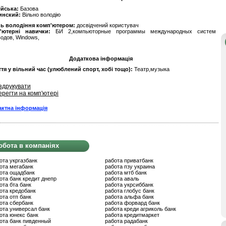
ійська:
Базова
инский:
Вільно володію
нь володіння комп'ютером:
досвідчений користувач
'ютерні навички:
БИ 2,компьюторные программы международных систем
одов, Windows,
Додаткова інформація
тя у вільний час (улюблений спорт, хобі тощо):
Театр,музыка
здрукувати
ерегти на комп'ютері
актна інформація
обота в компаніях
ота укргазбанк
работа приватбанк
ота мегабанк
работа пзу украина
ота ощадбанк
работа мтб банк
ота банк кредит днепр
работа аваль
ота бта банк
работа укрсиббанк
ота кредобанк
работа глобус банк
ота отп банк
работа альфа банк
ота сбербанк
работа форвард банк
ота универсал банк
работа креди агриколь банк
ота юнекс банк
работа кредитмаркет
ота банк пивденный
работа радабанк