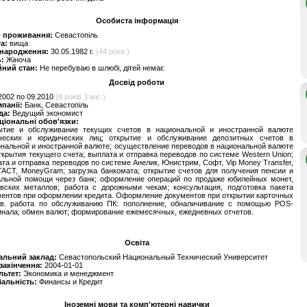
Особиста інформація
о проживання:
Севастопіль
та:
вища
 народження:
30.05.1982 г.
(44 роки )
ь:
Жіноча
йний стан:
Не перебуваю в шлюбі, дітей немає
Досвід роботи
2002 по 09.2010
(8 років 3 міс.)
мпанії:
Банк, Севастопіль
да:
Ведущий экономист
ціональні обов'язки:
ытие и обслуживание текущих счетов в национальной и иностранной валюте
ческих и юридических лиц; открытие и обслуживание депозитных счетов в
нальной и иностранной валюте; осуществление переводов в национальной валюте
ткрытия текущего счета; выплата и отправка переводов по системе Western Union;
та и отправка переводов по системе Анелик, Юнистрим, Софт, Vip Money Transfer,
ACT, MoneyGram; загрузка банкомата; открытие счетов для получения пенсии и
альной помощи через банк; оформление операций по продаже юбилейных монет,
овских металлов; работа с дорожными чекам; консультация, подготовка пакета
ентов при оформлении кредита. Оформление документов при открытии карточных
ов. работа по обслуживанию ПК: пополнение, обналичивание с помощью POS-
нала; обмен валют; формирование ежемесячных, ежедневных отчетов.
Освіта
альний заклад:
Севастопольский Национальный Технический Университет
 закінчення:
2004-01-01
льтет:
Экономика и менеджмент
іальність:
Финансы и Кредит
Іноземні мови та комп'ютерні навички