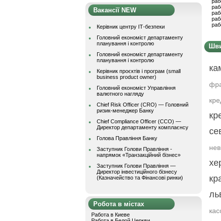
раб
раб
Вакансії NEW
раб
раб
раб
Керівник центру ІТ-безпеки
Головний економіст департаменту
планування і контролю
Шви
Головний економіст департаменту
планування і контролю
ка
Керівник проєктів і програм (small
business product owner)
фра
Головний економіст Управління
валютного нагляду
кре
Chief Risk Officer (CRO) — Головний
ризик-менеджер Банку
кр
Chief Compliance Officer (CCO) —
Директор департаменту комплаєнсу
се
Голова Правління Банку
нев
Заступник Голови Правління -
напрямок «Транзакційний бізнес»
хе
Заступник Голови Правління —
Директор інвестиційного бізнесу
кр
(Казначейство та Фінансові ринки)
ль
Робота в містах
кас
Работа в Киеве
Работа в Белой Церкви