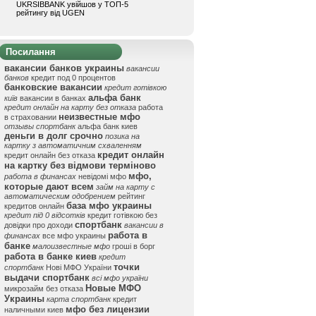
UKRSIBBANK увійшов у ТОП-5
рейтингу від UGEN
Посилання
вакансии банков украины
вакансии
банков
кредит под 0 процентов
банковские вакансии
кредит готівкою
альфа банк
київ
вакансии в банках
кредит онлайн на карту без отказа
работа
неизвестные мфо
в страховании
отзывы спортбанк
альфа банк киев
деньги в долг срочно
позика на
картку з автоматичним схваленням
кредит онлайн
кредит онлайн без отказа
на картку без відмови терміново
мфо,
работа в финансах
невідомі мфо
которые дают всем
займ на карту с
автоматическим одобрением
рейтинг
база мфо украины
кредитов онлайн
кредит під 0 відсотків
кредит готівкою без
спортбанк
довідки про доходи
вакансии в
работа в
финансах
все мфо украины
банке
малоизвестные мфо
гроші в борг
работа в банке киев
кредит
точки
спортбанк
Нові МФО України
выдачи спортбанк
всі мфо україни
Новые МФО
микрозайм без отказа
Украины
карта спортбанк
кредит
мфо без лицензии
наличными киев