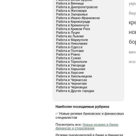
укр
Работа в Виннице
Работа в Днепропетровске
Работа в Житомире
бер
Работа в Запорожье
Работа в Ивано-Франковске
кр
Работа в Кировограде
Работа в Кременчуге
Работа в Кривом Роге
но
Работа в Луцке
Работа во Львове
Работа в Мариуполе
бо
Работа в Николаеве
Работа в Одессе
Работа в Полтаве
вин
Работа в Ровно
Работа в Сумах
яго
Работа в Тернополе
Работа в Ужгороде
Работа в Харькове
Работа в Херсоне
Работа в Хмельницком
Работа в Черкассах
Работа в Чернигове
Работа в Черновцах
Работа в Других городах
Наиболее посещаемые рубрики
✅ Новые резюме банковских и финансовых
специалистов
Посмотреть все:
Новые резюме в банке,
финансах и страховании
Резюме руководителей в банке и финансах