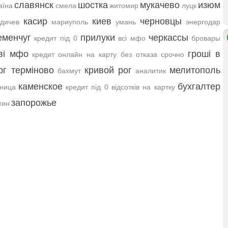
славянск
шостка
мукачево
изюм
аїна
смела
житомир
луцк
касир
киев
черновцы
дичев
мариуполь
умань
энергодар
еменчуг
прилуки
черкассы
кредит під 0
всі мфо
бровары
ві мфо
гроші в
кредит онлайн на карту без отказа срочно
рг терміново
кривой рог
мелитополь
бахмут
аналитик
каменское
бухгалтер
ница
кредит під 0 відсотків на картку
запорожье
тин