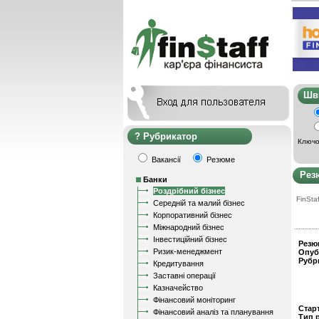
Ш
Рубрикатор
Ключо
Вакансії
Резюме
Рез
Банки
Роздрібний бізнес
FinStaf
Середній та малий бізнес
Корпоративний бізнес
Міжнародний бізнес
Інвестиційний бізнес
Резю
Ризик-менеджмент
Опуб
Рубр
Кредитування
Заставні операції
Казначейство
Фінансовий моніторинг
Стар
Фінансовий аналіз та планування
Тип 