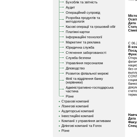
Бухоблік та звітність
Аудит
Операційний супровід
Міст
Розробка продуктів та
Осві
методологія
Дата
Касові операції та грошовий обіг
Стат
Сіме
Платіжні картки
Інформаційні технології
Маркетинг та реклама
C 06.
В ко
Юридична служба
Поса
Стягнення заборгованості
Функ
Служба безпеки
Откр
физи
Управління персоналом
нацио
Діловодство
без о
выпла
Розвиток філіальної мережі
CONT
Філії та відділення банку
соци
(керівники)
банк
докум
Адміністративно-господарська
счет
частина
терми
Різне
Страхові компанії
Лізингові компанії
Аудиторські компанії
Навч
Інвестиційні компанії
Дата
Компанії з управління активами
Факу
Ділінгові компанії та Forex
Спец
Різне