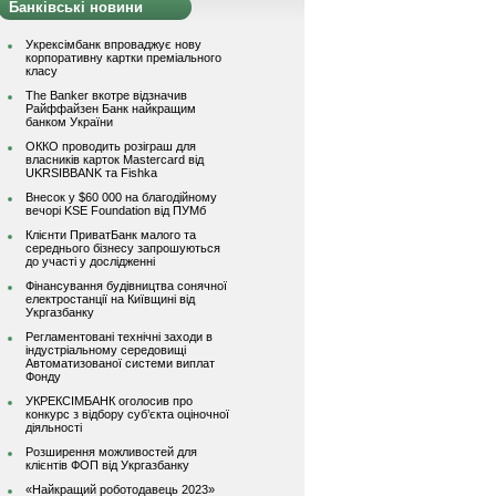
Банківські новини
Укрексімбанк впроваджує нову
корпоративну картки преміального
класу
The Banker вкотре відзначив
Райффайзен Банк найкращим
банком України
ОККО проводить розіграш для
власників карток Mastercard від
UKRSIBBANK та Fishka
Внесок у $60 000 на благодійному
вечорі KSE Foundation від ПУМб
Клієнти ПриватБанк малого та
середнього бізнесу запрошуються
до участі у дослідженні
Фінансування будівництва сонячної
електростанції на Київщині від
Укргазбанку
Регламентовані технічні заходи в
індустріальному середовищі
Автоматизованої системи виплат
Фонду
УКРЕКСІМБАНК оголосив про
конкурс з відбору суб’єкта оціночної
діяльності
Розширення можливостей для
клієнтів ФОП від Укргазбанку
«Найкращий роботодавець 2023»