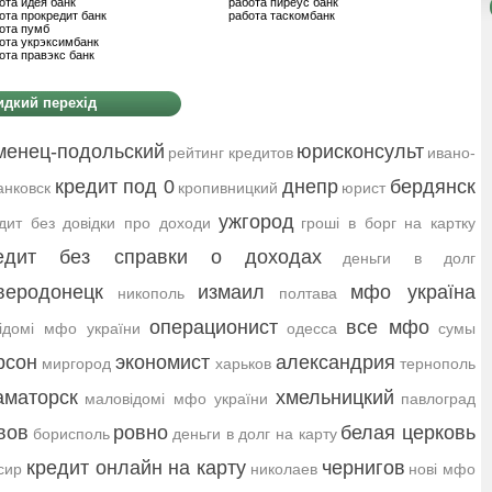
ота идея банк
работа пиреус банк
ота прокредит банк
работа таскомбанк
ота пумб
ота укрэксимбанк
ота правэкс банк
дкий перехід
менец-подольский
юрисконсульт
рейтинг кредитов
ивано-
кредит под 0
днепр
бердянск
нковск
кропивницкий
юрист
ужгород
дит без довідки про доходи
гроші в борг на картку
едит без справки о доходах
деньги в долг
веродонецк
измаил
мфо україна
никополь
полтава
операционист
все мфо
ідомі мфо україни
одесса
сумы
рсон
экономист
александрия
миргород
харьков
тернополь
аматорск
хмельницкий
маловідомі мфо україни
павлоград
вов
ровно
белая церковь
борисполь
деньги в долг на карту
кредит онлайн на карту
чернигов
сир
николаев
нові мфо