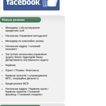
Новые резюме
Менеджер з обслуговування
юридичних осіб
Начальник Управління методології
Менеджер по комплайнс ризику
Начальник відділу / головний
економіст
Заступник начальника управління
аудиту бізнес-підрозділів банку
Департаменту внутрішнього аудиту
Керівник
Юрист / Ризики / Комплаєнс
Керівник проєктів / супроводження
МПС, операційна діяльність
Кредитування МСБ
Начальник вiддiлу / Керівник групи /
Керівник проектів / Головний
фахівець / Головний спеціаліст