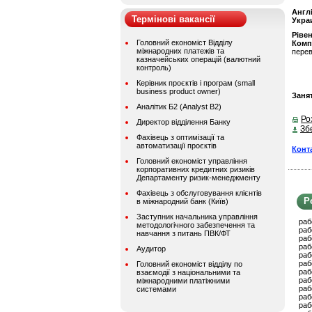
Англ
Термінові вакансії
Укра
Ріве
Головний економіст Відділу
Комп
міжнародних платежів та
перев
казначейських операцій (валютний
контроль)
Керівник проєктів і програм (small
business product owner)
Занят
Аналітик Б2 (Analyst B2)
Ро
Директор відділення Банку
Зб
Фахівець з оптимізації та
автоматизації проєктів
Конт
Головний економіст управління
корпоративних кредитних ризиків
Департаменту ризик-менеджменту
Фахівець з обслуговування клієнтів
Р
в міжнародний банк (Київ)
Заступник начальника управління
раб
методологічного забезпечення та
раб
навчання з питань ПВК/ФТ
раб
раб
Аудитор
раб
раб
Головний економіст відділу по
раб
взаємодії з національними та
раб
міжнародними платіжними
раб
системами
раб
раб