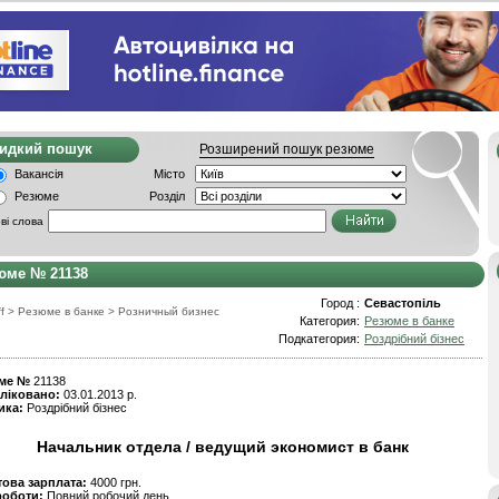
видкий пошук
Розширений пошук резюме
Вакансія
Місто
Резюме
Розділ
ві слова
юме № 21138
Город :
Севастопіль
f
>
Резюме в банке
>
Розничный бизнес
Категория:
Резюме в банке
Подкатегория:
Роздрібний бізнес
ме №
21138
ліковано:
03.01.2013 р.
ика:
Роздрібний бізнес
Начальник отдела / ведущий экономист в банк
това зарплата:
4000 грн.
роботи:
Повний робочий день