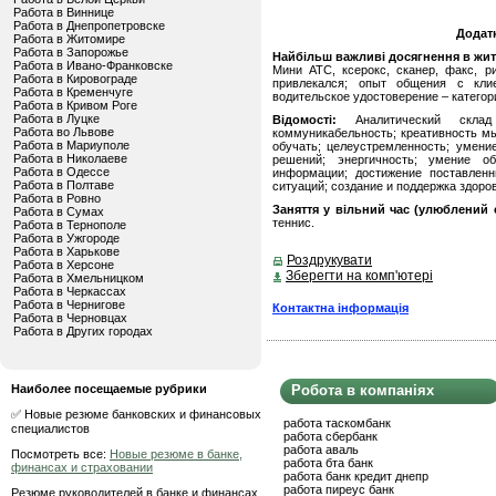
Работа в Виннице
Работа в Днепропетровске
Додат
Работа в Житомире
Работа в Запорожье
Найбільш важливі досягнення в житті
Работа в Ивано-Франковске
Мини АТС, ксерокс, сканер, факс, р
Работа в Кировограде
привлекался; опыт общения с кли
Работа в Кременчуге
водительское удостоверение – категор
Работа в Кривом Роге
Работа в Луцке
Відомості:
Аналитический склад 
Работа во Львове
коммуникабельность; креативность м
Работа в Мариуполе
обучать; целеустремленность; умение
Работа в Николаеве
решений; энергичность; умение о
Работа в Одессе
информации; достижение поставлен
Работа в Полтаве
ситуаций; создание и поддержка здоров
Работа в Ровно
Заняття у вільний час (улюблений с
Работа в Сумах
теннис.
Работа в Тернополе
Работа в Ужгороде
Работа в Харькове
Роздрукувати
Работа в Херсоне
Зберегти на комп'ютері
Работа в Хмельницком
Работа в Черкассах
Работа в Чернигове
Контактна інформація
Работа в Черновцах
Работа в Других городах
Наиболее посещаемые рубрики
Робота в компаніях
✅ Новые резюме банковских и финансовых
работа таскомбанк
специалистов
работа сбербанк
работа аваль
Посмотреть все:
Новые резюме в банке,
работа бта банк
финансах и страховании
работа банк кредит днепр
работа пиреус банк
Резюме руководителей в банке и финансах