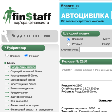
Швидкий пошу
Вакансія
Місто
Резюме
Розділ
Рубрикатор
Ключові слова
Вакансії
Резюме
Резюме № 2160
Банки
Роздрібний бізнес
FinStaff
>
Резюме в банке
>
Розничный б
Середній та малий бізнес
Корпоративний бізнес
Міжнародний бізнес
Інвестиційний бізнес
Резюме №
2160
Ризик-менеджмент
Опубліковано:
13.03.2010 р.
Рубрика:
Роздрібний бізнес
Кредитування
Заставні операції
Банков
Казначейство
Фінансовий моніторинг
Стартова зарплата:
8000 грн.
Фінансовий аналіз та планування
Тип роботи:
Повний робочий день