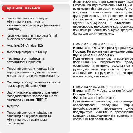
физических лиц; проведение идентифи
Регламента идентификации ОАО КБ «Н
Термінові вакансії
выявления финансовых операций, кот
подлежат финансовому мониторин
функциональным обязанностям в со
Головний економіст Відділу
составление планов работы и опред
міжнародних платежів та
группы менеджеров и отделения 
казначейських операцій (валютний
переговоров; нахождение компромисс
контроль)
принятие решения по выдаче кредита
банка для физических лиц.
Керівник проєктів і програм (small
business product owner)
C 05.2007 по 08.2007
(3 міс.)
Аналітик Б2 (Analyst B2)
В компанії:
ООО Фабрика дверей «Буд
Посада:
Региональный менеджер депа
Директор відділення Банку
Функціональні обов'язки:
Фахівець з оптимізації та
Привлечение клиентов; маркетинг
автоматизації проєктів
потенциальных потребителей прод
семинаров и контроль результатов 
Головний економіст управління
руководителями торговых и строит
корпоративних кредитних ризиків
дальнейшем сотрудничестве; контро
Департаменту ризик-менеджменту
презентаций, выставок.
Фахівець з обслуговування клієнтів
в міжнародний банк (Київ)
C 08.2004 по 04.2006
(1 рік 8 міс.)
В компанії:
РИА Издательство "Атолл"
Заступник начальника управління
Посада:
Экономист
методологічного забезпечення та
Функціональні обов'язки:
навчання з питань ПВК/ФТ
Привлечение клиентов; сопровожд
себестоимости продукции; марк
Аудитор
ценообразования; проведение фина
предприятия; участие в презентаци
Головний економіст відділу по
копицентра расходными материалами;
взаємодії з національними та
обязанностей работников.
міжнародними платіжними
системами