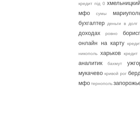
хмельницки
кредит під 0
мфо
мариупол
сумы
бухгалтер
деньги в долг
доходах
борис
ровно
онлайн на карту
креди
харьков
никополь
кредит
аналитик
ужго
бахмут
мукачево
бер
кривой рог
мфо
запорожь
тернополь