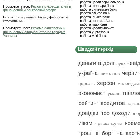
работа креди агриколь банк
работа форвард банк
Посмотреть все:
Резюме руководителей в
работа универсал банк
финансовой и банковской сфере
работа альфа банк
работа юнекс банк
Резюме по городам в банке, финансах и
работа правэкс банк
страховании
работа идея банк
Посмотреть все:
Резюме банковских и
работа кредитмаркет
финансовых специалистов по городам
работа укргазбанк
Украины
работа мтб банк
Швидкий перехід
деньги в долг
неві
луцк
україна
черни
николаев
херсон
церковь
маловідом
экономист
павло
умань
рейтинг кредитов
черка
довідки про доходи
опе
изюм
креме
юрисконсульт
гроші в борг на картк