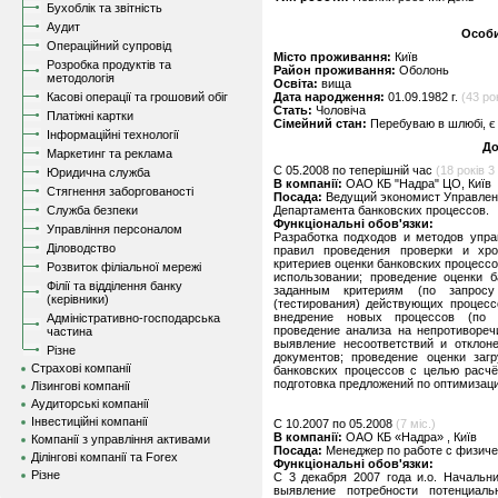
Бухоблік та звітність
Аудит
Особи
Операційний супровід
Місто проживання:
Київ
Розробка продуктів та
Район проживання:
Оболонь
методологія
Освіта:
вища
Касові операції та грошовий обіг
Дата народження:
01.09.1982 г.
(43 ро
Стать:
Чоловіча
Платіжні картки
Сімейний стан:
Перебуваю в шлюбі, є 
Інформаційні технології
До
Маркетинг та реклама
C 05.2008 по теперішній час
(18 років 3 
Юридична служба
В компанії:
ОАО КБ "Надра" ЦО, Київ
Стягнення заборгованості
Посада:
Ведущий экономист Управлен
Служба безпеки
Департамента банковских процессов.
Функціональні обов'язки:
Управління персоналом
Разработка подходов и методов упра
Діловодство
правил проведения проверки и хро
критериев оценки банковских процессов
Розвиток філіальної мережі
использовании; проведение оценки б
Філії та відділення банку
заданным критериям (по запросу
(керівники)
(тестирования) действующих процес
внедрение новых процессов (по з
Адміністративно-господарська
проведение анализа на непротивореч
частина
выявление несоответствий и отклон
Різне
документов; проведение оценки заг
Страхові компанії
банковских процессов с целью расчё
подготовка предложений по оптимизаци
Лізингові компанії
Аудиторські компанії
Інвестиційні компанії
C 10.2007 по 05.2008
(7 міс.)
В компанії:
ОАО КБ «Надра» , Київ
Компанії з управління активами
Посада:
Менеджер по работе с физич
Ділінгові компанії та Forex
Функціональні обов'язки:
Різне
С 3 декабря 2007 года и.о. Начальн
выявление потребности потенциаль