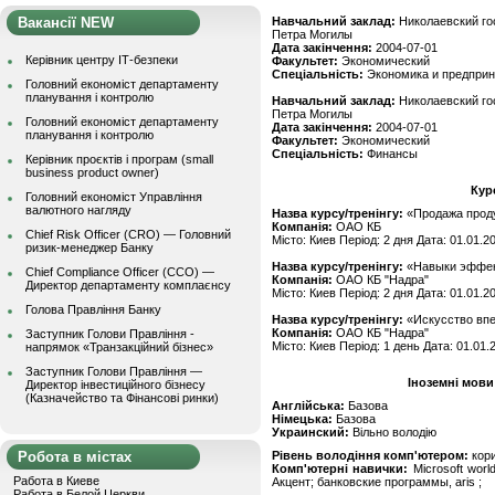
Вакансії NEW
Навчальний заклад:
Николаевский го
Петра Могилы
Дата закінчення:
2004-07-01
Керівник центру ІТ-безпеки
Факультет:
Экономический
Спеціальність:
Экономика и предпри
Головний економіст департаменту
планування і контролю
Навчальний заклад:
Николаевский го
Петра Могилы
Головний економіст департаменту
Дата закінчення:
2004-07-01
планування і контролю
Факультет:
Экономический
Спеціальність:
Финансы
Керівник проєктів і програм (small
business product owner)
Кур
Головний економіст Управління
валютного нагляду
Назва курсу/тренінгу:
«Продажа проду
Компанія:
ОАО КБ
Chief Risk Officer (CRO) — Головний
Місто: Киев Період: 2 дня Дата: 01.01.2
ризик-менеджер Банку
Назва курсу/тренінгу:
«Навыки эффек
Chief Compliance Officer (CCO) —
Компанія:
ОАО КБ "Надра"
Директор департаменту комплаєнсу
Місто: Киев Період: 2 дня Дата: 01.01.2
Голова Правління Банку
Назва курсу/тренінгу:
«Искусство впе
Компанія:
ОАО КБ "Надра"
Заступник Голови Правління -
Місто: Киев Період: 1 день Дата: 01.01.
напрямок «Транзакційний бізнес»
Заступник Голови Правління —
Іноземні мови
Директор інвестиційного бізнесу
(Казначейство та Фінансові ринки)
Англійська:
Базова
Німецька:
Базова
Украинский:
Вільно володію
Робота в містах
Рівень володіння комп'ютером:
кор
Комп'ютерні навички:
Microsoft world
Работа в Киеве
Акцент; банковские программы, aris ;
Работа в Белой Церкви