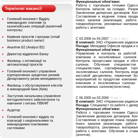
Функціональні обов'язки:
Работа с торговыми точками Одесск
Термінові вакансії
Контроль запасов на складах. Разра
Заключение дилерских договоров. Кон
Составление и ведение плана продаж
Головний економіст Відділу
поиск каналов реализации, работ
міжнародних платежів та
товарооборотом, рекламных материал
казначейських операцій (валютний
работа с агентами.
контроль)
Керівник проєктів і програм (small
C 03.2006 по 04.2007
(1 рік 1 міс.)
business product owner)
В компанії:
ЗАО «Украинские радиоси
Посада:
Менеджер Офисов продаж и 
Аналітик Б2 (Analyst B2)
Функціональні обов'язки:
Управление и контроль за работой
Директор відділення Банку
компании и эксклюзивных салонов 
Фахівець з оптимізації та
Контроль процессами продаж и обс
автоматизації проєктів
салонах. Обучение специалистов
специалистами, сертификация то
Головний економіст управління
эксклюзивных салонов. Контроль вед
корпоративних кредитних ризиків
кассовой дисциплины, первичная бу
Департаменту ризик-менеджменту
мероприятий по продуктам компании
компании и эксклюзивных салонах.
Фахівець з обслуговування клієнтів
эксклюзивных салонов(логистика).
в міжнародний банк (Київ)
Заступник начальника управління
C 06.2005 по 03.2006
(9 міс.)
методологічного забезпечення та
В компанії:
ЗАО «Украинские радиоси
навчання з питань ПВК/ФТ
Посада:
Специалист по работе с диле
Функціональні обов'язки:
Аудитор
Работа с торговыми точками Одесск
Заключение дилерских договоров. Кон
Головний економіст відділу по
Составление и ведение плана продаж
взаємодії з національними та
поиск каналов реализации, работ
міжнародними платіжними
товарооборота, рекламных материало
системами
работа с агентами. Обучение и стаж
(агентов).