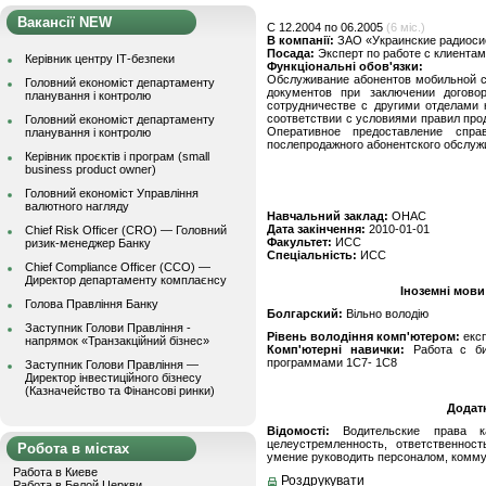
Вакансії NEW
C 12.2004 по 06.2005
(6 міс.)
В компанії:
ЗАО «Украинские радиоси
Посада:
Эксперт по работе с клиента
Керівник центру ІТ-безпеки
Функціональні обов'язки:
Обслуживание абонентов мобильной с
Головний економіст департаменту
документов при заключении догово
планування і контролю
сотрудничестве с другими отделами 
соответствии с условиями правил про
Головний економіст департаменту
Оперативное предоставление спр
планування і контролю
послепродажного абонентского обслуж
Керівник проєктів і програм (small
business product owner)
Головний економіст Управління
валютного нагляду
Навчальний заклад:
ОНАС
Дата закінчення:
2010-01-01
Chief Risk Officer (CRO) — Головний
Факультет:
ИСС
ризик-менеджер Банку
Спеціальність:
ИСС
Chief Compliance Officer (CCO) —
Директор департаменту комплаєнсу
Іноземні мови
Голова Правління Банку
Болгарский:
Вільно володію
Заступник Голови Правління -
Рівень володіння комп'ютером:
екс
напрямок «Транзакційний бізнес»
Комп'ютерні навички:
Работа с би
программами 1С7- 1С8
Заступник Голови Правління —
Директор інвестиційного бізнесу
(Казначейство та Фінансові ринки)
Додат
Відомості:
Водительские права к
целеустремленность, ответственност
Робота в містах
умение руководить персоналом, комму
Работа в Киеве
Роздрукувати
Работа в Белой Церкви