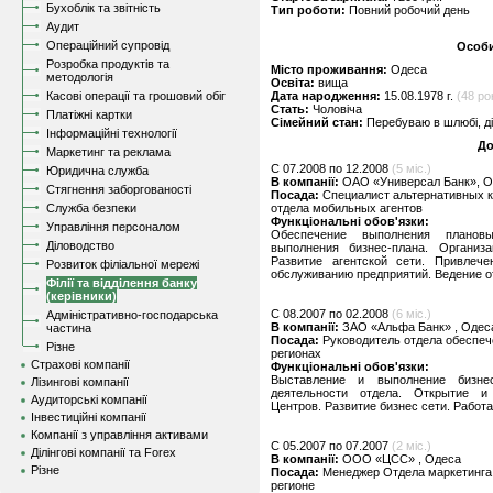
Бухоблік та звітність
Тип роботи:
Повний робочий день
Аудит
Операційний супровід
Особи
Розробка продуктів та
Місто проживання:
Одеса
методологія
Освіта:
вища
Касові операції та грошовий обіг
Дата народження:
15.08.1978 г.
(48 рок
Стать:
Чоловіча
Платіжні картки
Сімейний стан:
Перебуваю в шлюбі, д
Інформаційні технології
До
Маркетинг та реклама
C 07.2008 по 12.2008
(5 міс.)
Юридична служба
В компанії:
ОАО «Универсал Банк», 
Стягнення заборгованості
Посада:
Специалист альтернативных к
Служба безпеки
отдела мобильных агентов
Функціональні обов'язки:
Управління персоналом
Обеспечение выполнения плановы
Діловодство
выполнения бизнес-плана. Организ
Развитие агентской сети. Привлеч
Розвиток філіальної мережі
обслуживанию предприятий. Ведение о
Філії та відділення банку
(керівники)
C 08.2007 по 02.2008
(6 міс.)
Адміністративно-господарська
В компанії:
ЗАО «Альфа Банк» , Одес
частина
Посада:
Руководитель отдела обеспе
Різне
регионах
Страхові компанії
Функціональні обов'язки:
Выставление и выполнение бизне
Лізингові компанії
деятельности отдела. Открытие и
Аудиторські компанії
Центров. Развитие бизнес сети. Работа
Інвестиційні компанії
Компанії з управління активами
C 05.2007 по 07.2007
(2 міс.)
Ділінгові компанії та Forex
В компанії:
ООО «ЦСС» , Одеса
Різне
Посада:
Менеджер Отдела маркетинга
регионе