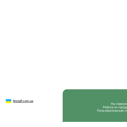
finstaff.com.ua
На главну
Работа по город
Пользовательское с