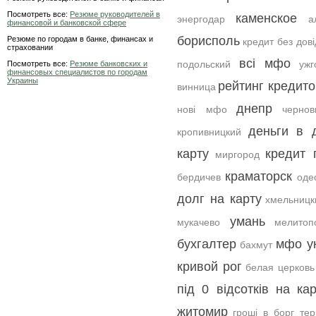
Посмотреть все:
Резюме руководителей в
каменское
энергодар
а
финансовой и банковской сфере
борисполь
Резюме по городам в банке, финансах и
кредит без дов
страховании
всі мфо
подольский
ужг
Посмотреть все:
Резюме банковских и
финансовых специалистов по городам
Украины
рейтинг кредито
винница
днепр
нові мфо
черно
деньги в 
кропивницкий
карту
кредит 
миргород
краматорск
бердичев
оде
долг на карту
хмельницк
умань
мукачево
мелитоп
бухгалтер
мфо у
бахмут
кривой рог
белая церковь
під 0 відсотків на кар
житомир
гроші в борг тер