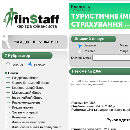
Швидкий пошу
Вакансія
Місто
Резюме
Розділ
Рубрикатор
Ключові слова
Вакансії
Резюме
Резюме № 2366
Банки
Роздрібний бізнес
FinStaff
>
Резюме в банке
>
Руководител
Середній та малий бізнес
филиалов и отделений
Корпоративний бізнес
Міжнародний бізнес
Інвестиційний бізнес
Ризик-менеджмент
Резюме №
2366
Опубліковано:
04.08.2010 р.
Кредитування
Рубрика:
Філії та відділення банку (кер
Заставні операції
Казначейство
Руководит
Фінансовий моніторинг
Фінансовий аналіз та планування
Стартова зарплата:
7200 грн.