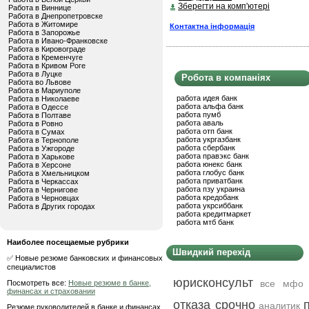
Зберегти на комп'ютері
Работа в Виннице
Работа в Днепропетровске
Работа в Житомире
Контактна інформація
Работа в Запорожье
Работа в Ивано-Франковске
Работа в Кировограде
Работа в Кременчуге
Работа в Кривом Роге
Работа в Луцке
Робота в компаніях
Работа во Львове
Работа в Мариуполе
работа идея банк
Работа в Николаеве
работа альфа банк
Работа в Одессе
работа пумб
Работа в Полтаве
работа аваль
Работа в Ровно
работа отп банк
Работа в Сумах
работа укргазбанк
Работа в Тернополе
работа сбербанк
Работа в Ужгороде
работа правэкс банк
Работа в Харькове
работа юнекс банк
Работа в Херсоне
работа глобус банк
Работа в Хмельницком
работа приватбанк
Работа в Черкассах
работа пзу украина
Работа в Чернигове
работа кредобанк
Работа в Черновцах
работа укрсиббанк
Работа в Других городах
работа кредитмаркет
работа мтб банк
Наиболее посещаемые рубрики
Швидкий перехід
✅ Новые резюме банковских и финансовых
специалистов
юрисконсульт
все мфо
Посмотреть все:
Новые резюме в банке,
финансах и страховании
отказа срочно
аналитик
Резюме руководителей в банке и финансах