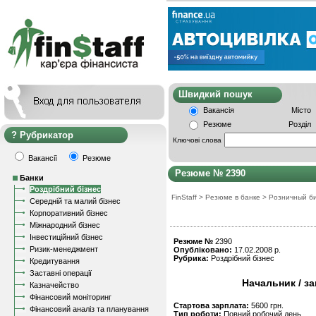
Швидкий пошу
Вакансія
Місто
Резюме
Розділ
Рубрикатор
Ключові слова
Вакансії
Резюме
Резюме № 2390
Банки
Роздрібний бізнес
FinStaff
>
Резюме в банке
>
Розничный б
Середній та малий бізнес
Корпоративний бізнес
Міжнародний бізнес
Інвестиційний бізнес
Резюме №
2390
Ризик-менеджмент
Опубліковано:
17.02.2008 р.
Рубрика:
Роздрібний бізнес
Кредитування
Заставні операції
Начальник / з
Казначейство
Фінансовий моніторинг
Стартова зарплата:
5600 грн.
Фінансовий аналіз та планування
Тип роботи:
Повний робочий день