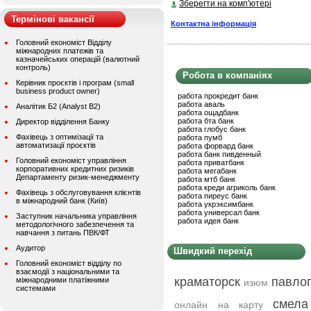
Зберегти на комп'ютері
Термінові вакансії
Контактна інформація
Головний економіст Відділу
міжнародних платежів та
казначейських операцій (валютний
контроль)
Робота в компаніях
Керівник проєктів і програм (small
business product owner)
работа прокредит банк
работа аваль
Аналітик Б2 (Analyst B2)
работа ощадбанк
работа бта банк
Директор відділення Банку
работа глобус банк
Фахівець з оптимізації та
работа пумб
автоматизації проєктів
работа форвард банк
работа банк пивденный
Головний економіст управління
работа приватбанк
корпоративних кредитних ризиків
работа мегабанк
Департаменту ризик-менеджменту
работа мтб банк
работа креди агриколь банк
Фахівець з обслуговування клієнтів
работа пиреус банк
в міжнародний банк (Київ)
работа укрэксимбанк
работа универсал банк
Заступник начальника управління
работа идея банк
методологічного забезпечення та
навчання з питань ПВК/ФТ
Аудитор
Швидкий перехід
Головний економіст відділу по
взаємодії з національними та
краматорск
павло
міжнародними платіжними
изюм
системами
смела
онлайн на карту