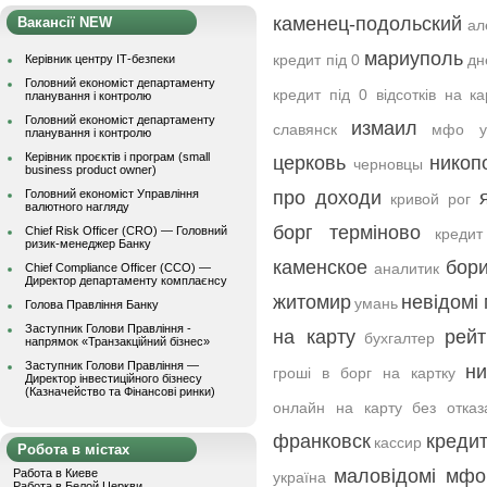
каменец-подольский
Вакансії NEW
ал
мариуполь
кредит під 0
дн
Керівник центру ІТ-безпеки
Головний економіст департаменту
кредит під 0 відсотків на ка
планування і контролю
Головний економіст департаменту
измаил
славянск
мфо ук
планування і контролю
Керівник проєктів і програм (small
церковь
никоп
черновцы
business product owner)
Головний економіст Управління
про доходи
кривой рог
валютного нагляду
борг терміново
Chief Risk Officer (CRO) — Головний
креди
ризик-менеджер Банку
каменское
бор
аналитик
Chief Compliance Officer (CCO) —
Директор департаменту комплаєнсу
житомир
невідомі
умань
Голова Правління Банку
Заступник Голови Правління -
на карту
рейт
бухгалтер
напрямок «Транзакційний бізнес»
Заступник Голови Правління —
ни
гроші в борг на картку
Директор інвестиційного бізнесу
(Казначейство та Фінансові ринки)
онлайн на карту без отказ
франковск
кредит
кассир
Робота в містах
маловідомі мфо
Работа в Киеве
україна
Работа в Белой Церкви