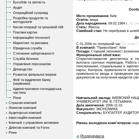
Бухоблік та звітність
Аудит
Особи
Операційний супровід
Місто проживання:
Київ
Розробка продуктів та
Освіта:
вища
методологія
Дата народження:
09.02.1984 г.
(42 ро
Касові операції та грошовий обіг
Стать:
Жіноча
Сімейний стан:
Не перебуваю в шлюбі,
Платіжні картки
До
Інформаційні технології
Маркетинг та реклама
C 01.2006 по теперішній час
(20 років 7 
В компанії:
"Приватбанк", Київ
Юридична служба
Посада:
Старший экономист рознично
Стягнення заборгованості
Функціональні обов'язки:
Служба безпеки
Открытие/закрытие депозитных и т
выплата срочных переводов; Работа 
Управління персоналом
пенсионными, социальными и зарплат
Діловодство
карты; Контроль правильности испол
правильности ввода и проведения пр
Розвиток філіальної мережі
документов на получения кредитов (ав
Філії та відділення банку
(керівники)
Адміністративно-господарська
частина
Різне
Навчальний заклад:
КИЕВСКИЙ НА
УНИВЕРСИТЕТ ИМ. В. ГЕТЬМАНА
Страхові компанії
Дата закінчення:
2006-11-01
Лізингові компанії
Факультет:
ЭКОНОМИКА
Аудиторські компанії
Спеціальність:
БУХГАЛТЕР, АУДИТО
Інвестиційні компанії
Компанії з управління активами
Рівень володіння комп'ютером:
кор
Ділінгові компанії та Forex
Різне
Роздрукувати