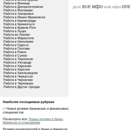
Работа в Виннице
все мфо
оп
долг
нові мфо
Работа в Днепропетровске
Работа в Житомире
Работа в Запорожье
Работа в Ивано-Франковске
Работа в Кировограде
Работа в Кременчуге
Работа в Кривом Роге
Работа в Луцке
Работа во Львове
Работа в Мариуполе
Работа в Николаеве
Работа в Одессе
Работа в Полтаве
Работа в Ровно
Работа в Сумах
Работа в Тернополе
Работа в Ужгороде
Работа в Харькове
Работа в Херсоне
Работа в Хмельницком
Работа в Черкассах
Работа в Чернигове
Работа в Черновцах
Работа в Других городах
Наиболее посещаемые рубрики
✅ Новые резюме банковских и финансовых
специалистов
Посмотреть все:
Новые резюме в банке,
финансах и страховании
Резюме руководителей в банке и финансах