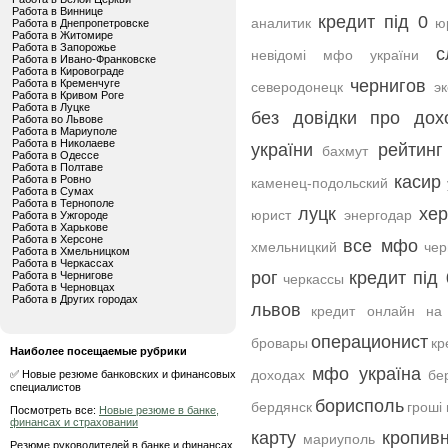
Работа в Виннице
кредит під 0
аналитик
ю
Работа в Днепропетровске
Работа в Житомире
Работа в Запорожье
с
невідомі мфо україни
Работа в Ивано-Франковске
Работа в Кировограде
чернигов
Работа в Кременчуге
северодонецк
э
Работа в Кривом Роге
Работа в Луцке
без довідки про дох
Работа во Львове
Работа в Мариуполе
Работа в Николаеве
україни
рейтинг
бахмут
Работа в Одессе
Работа в Полтаве
касир
Работа в Ровно
каменец-подольский
Работа в Сумах
Работа в Тернополе
луцк
хе
юрист
энергодар
Работа в Ужгороде
Работа в Харькове
Работа в Херсоне
все мфо
хмельницкий
че
Работа в Хмельницком
Работа в Черкассах
рог
кредит під 
Работа в Чернигове
черкассы
Работа в Черновцах
Работа в Других городах
львов
кредит онлайн на 
операционист
бровары
кр
Наиболее посещаемые рубрики
мфо україна
доходах
бе
✅ Новые резюме банковских и финансовых
специалистов
борисполь
бердянск
гроші 
Посмотреть все:
Новые резюме в банке,
финансах и страховании
карту
кропив
мариуполь
Резюме руководителей в банке и финансах