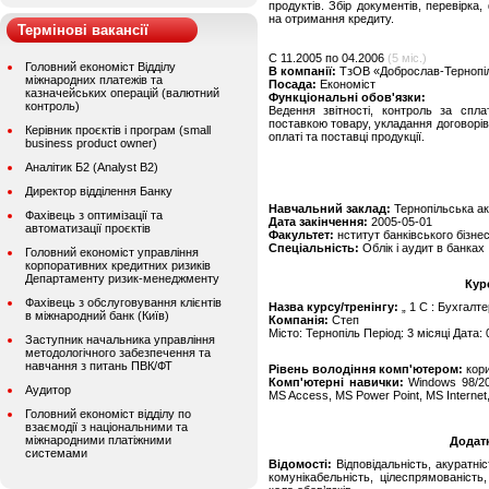
продуктів. Збір документів, перевірка
на отримання кредиту.
Термінові вакансії
C 11.2005 по 04.2006
(5 міс.)
Головний економіст Відділу
В компанії:
ТзОВ «Доброслав-Тернопіл
міжнародних платежів та
Посада:
Економіст
казначейських операцій (валютний
Функціональні обов'язки:
контроль)
Ведення звітності, контроль за спл
поставкою товару, укладання договорів 
Керівник проєктів і програм (small
оплаті та поставці продукції.
business product owner)
Аналітик Б2 (Analyst B2)
Директор відділення Банку
Навчальний заклад:
Тернопільська ак
Фахівець з оптимізації та
Дата закінчення:
2005-05-01
автоматизації проєктів
Факультет:
нститут банківського бізне
Спеціальність:
Облік і аудит в банках
Головний економіст управління
корпоративних кредитних ризиків
Департаменту ризик-менеджменту
Кур
Фахівець з обслуговування клієнтів
Назва курсу/тренінгу:
„ 1 С : Бухгалтер
в міжнародний банк (Київ)
Компанія:
Степ
Місто: Тернопіль Період: 3 місяці Дата:
Заступник начальника управління
методологічного забезпечення та
навчання з питань ПВК/ФТ
Рівень володіння комп'ютером:
кор
Комп'ютерні навички:
Windows 98/200
Аудитор
MS Access, MS Power Point, MS Internet
Головний економіст відділу по
взаємодії з національними та
міжнародними платіжними
Додат
системами
Відомості:
Відповідальність, акуратніс
комунікабельність, цілеспрямованіст