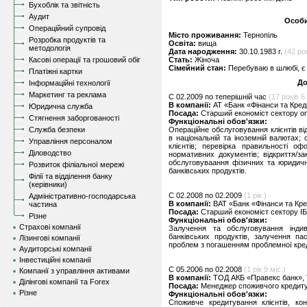
Бухоблік та звітність
Аудит
Особи
Операційний супровід
Місто проживання:
Тернопіль
Розробка продуктів та
Освіта:
вища
методологія
Дата народження:
30.10.1983 г.
(42 ро
Касові операції та грошовий обіг
Стать:
Жіноча
Сімейний стан:
Перебуваю в шлюбі, є 
Платіжні картки
До
Інформаційні технології
Маркетинг та реклама
C 02.2009 по теперішній час
(17 років 6 
В компанії:
АТ «Банк «Фінанси та Кред
Юридична служба
Посада:
Старший економіст сектору оп
Стягнення заборгованості
Функціональні обов'язки:
Служба безпеки
Операційне обслуговування клієнтів ві
в національній та іноземній валютах;
Управління персоналом
клієнтів; перевірка правильності о
Діловодство
нормативних документів; відкриття/за
обслуговуваання фізичних та юридични
Розвиток філіальної мережі
банківських продуктів.
Філії та відділення банку
(керівники)
C 02.2008 по 02.2009
(1 рік )
Адміністративно-господарська
В компанії:
ВАТ «Банк «Фінанси та Кре
частина
Посада:
Старший економіст сектору ІБ
Різне
Функціональні обов'язки:
Страхові компанії
Залучення та обслуговування індиві
банківських продуктів, залучення пас
Лізингові компанії
проблем з погашенням проблемної кред
Аудиторські компанії
Інвестиційні компанії
C 05.2006 по 02.2008
(1 рік 9 міс.)
Компанії з управління активами
В компанії:
ТОД АКБ «Правекс банк», 
Ділінгові компанії та Forex
Посада:
Менеджер споживчого кредит
Різне
Функціональні обов'язки:
Споживче кредитування клієнтів, ко