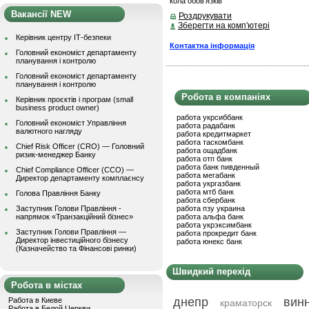
кола обов’язків
Вакансії NEW
Роздрукувати
Зберегти на комп'ютері
Керівник центру ІТ-безпеки
Контактна інформація
Головний економіст департаменту
планування і контролю
Головний економіст департаменту
планування і контролю
Робота в компаніях
Керівник проєктів і програм (small
business product owner)
работа укрсиббанк
Головний економіст Управління
работа радабанк
валютного нагляду
работа кредитмаркет
работа таскомбанк
Chief Risk Officer (CRO) — Головний
работа ощадбанк
ризик-менеджер Банку
работа отп банк
работа банк пивденный
Chief Compliance Officer (CCO) —
работа мегабанк
Директор департаменту комплаєнсу
работа укргазбанк
работа мтб банк
Голова Правління Банку
работа сбербанк
Заступник Голови Правління -
работа пзу украина
напрямок «Транзакційний бізнес»
работа альфа банк
работа укрэксимбанк
Заступник Голови Правління —
работа прокредит банк
Директор інвестиційного бізнесу
работа юнекс банк
(Казначейство та Фінансові ринки)
Швидкий перехід
Робота в містах
днепр
вин
Работа в Киеве
краматорск
Работа в Белой Церкви