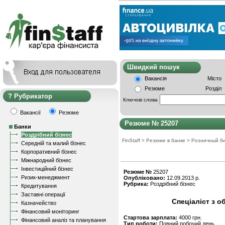
Швидкий пошу
Вакансія
Місто
Резюме
Розділ
Рубрикатор
Ключові слова
Вакансії
Резюме
Резюме № 25207
Банки
Роздрібний бізнес
FinStaff
>
Резюме в банке
>
Розничный б
Середній та малий бізнес
Корпоративний бізнес
Міжнародний бізнес
Інвестиційний бізнес
Резюме №
25207
Ризик-менеджмент
Опубліковано:
12.09.2013 р.
Рубрика:
Роздрібний бізнес
Кредитування
Заставні операції
Спеціаліст з о
Казначейство
Фінансовий моніторинг
Стартова зарплата:
4000 грн.
Фінансовий аналіз та планування
Тип роботи:
Повний робочий день