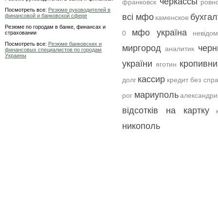
черкассы
франковск
ровн
Посмотреть все:
Резюме руководителей в
всі мфо
бухгал
финансовой и банковской сфере
каменское
Резюме по городам в банке, финансах и
мфо україна
0
невідо
страховании
Посмотреть все:
Резюме банковских и
миргород
черн
аналитик
финансовых специалистов по городам
Украины
україни
кропивни
яготин
кассир
долг
кредит без спр
мариуполь
рог
александри
відсотків на картку
никополь