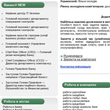
Украинский:
Вільно володію
Вакансії NEW
Рівень володіння комп'ютером:
дос
Керівник центру ІТ-безпеки
Додат
Головний економіст департаменту
планування і контролю
Найбільш важливі досягнення в житті
Особисті якості: маю задатки лідера,
Головний економіст департаменту
аналітичний склад мислення, маю тво
планування і контролю
ретельність, інтелектуальна мобільніс
оптимістка, присутнє почуття гумору.
Керівник проєктів і програм (small
business product owner)
Заняття у вільний час (улюблени
музикою, люблю відвідувати музеї
Головний економіст Управління
екстремальних видів спорту, граю в в
валютного нагляду
(полупрофесійно).
Chief Risk Officer (CRO) — Головний
ризик-менеджер Банку
Роздрукувати
Зберегти на комп'ютері
Chief Compliance Officer (CCO) —
Директор департаменту комплаєнсу
Контактна інформація
Голова Правління Банку
Заступник Голови Правління -
напрямок «Транзакційний бізнес»
Заступник Голови Правління —
Робота в компаніях
Директор інвестиційного бізнесу
(Казначейство та Фінансові ринки)
работа укргазбанк
работа ощадбанк
работа глобус банк
работа укрэксимбанк
Робота в містах
работа кредобанк
Работа в Киеве
работа креди агриколь банк
Работа в Белой Церкви
работа бта банк