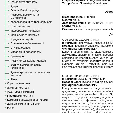
Стартова зарплата:
за домовленістю
Бухоблік та звітність
Тип роботи:
Повний робочий день
Аудит
Операційний супровід
Особи
Розробка продуктів та
Місто проживання:
Київ
методологія
Освіта:
вища
Касові операції та грошовий обіг
Дата народження:
03.06.1982 г.
(44 ро
Стать:
Жіноча
Платіжні картки
Сімейний стан:
Не перебуваю в шлюбі,
Інформаційні технології
До
Маркетинг та реклама
Юридична служба
C 05.2008 по 12.2008
(7 міс.)
В компанії:
ЗАТ «Кредит Європа Банк»
Стягнення заборгованості
Посада:
Провідний спеціаліст роздрібн
Служба безпеки
Функціональні обов'язки:
Консультування клієнтів щодо банківс
Управління персоналом
документів; вирішення спірних, пробле
Діловодство
оформлення кредит в (Авто, Житло, Зе
Розвиток філіальної мережі
видача та супровід кредитів; наданн
супровід клієнтів - фізичних осіб, м
Філії та відділення банку
клієнтських баз; випуск платіжних карток
(керівники)
Адміністративно-господарська
частина
C 08.2007 по 03.2008
(7 міс.)
В компанії:
ЗАО КБ "ПУМб", Київ
Різне
Посада:
Старший спеціаліст відділу бі
Страхові компанії
Функціональні обов'язки:
Лізингові компанії
Консультування клієнтів щодо банківс
документів; вирішення спірних, пробле
Аудиторські компанії
оформлення кредит в (Авто, Житло, Зе
Інвестиційні компанії
видача та супровід кредитів; наданн
Компанії з управління активами
супровід клієнтів - фізичних осіб. Дод
податкової звітності; Ведення операц
Ділінгові компанії та Forex
підзвітними особами; Знання українськ
Різне
(переклад зі словником); Досконале 
excel, internet explorer; Маю досві