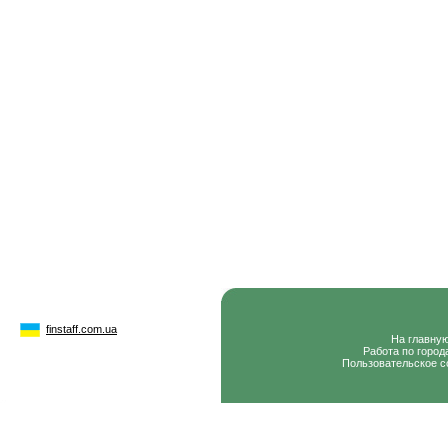
finstaff.com.ua
На главну
Работа по город
Пользовательское с