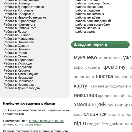
Работа в Виннице
работа прокредит банк
Работа в Днепропетровске
работа юнекс банк
Работа в Житомире
работа радабанк
Работа в Запорожье
работа таскомбанк
Работа в Ивано-Франковске
работа мегабанк
Работа в Кировограде
работа банк пивденный
Работа в Кременчуге
работа универсал банк
Работа в Кривом Роге
работа мтб банк
Работа в Луцке
работа аваль
Работа во Львове
Работа в Мариуполе
Работа в Николаеве
Швидкий перехід
Работа в Одессе
Работа в Полтаве
Работа в Ровно
Работа в Сумах
мукачево
ужг
мелитополь
Работа в Тернополе
Работа в Ужгороде
кременчуг
мфо україна
Работа в Харькове
Работа в Херсоне
Работа в Хмельницком
шостка
энергодар
херсон
Работа в Черкассах
Работа в Чернигове
Работа в Черновцах
карту
каменец-подольский
Работа в Других городах
николаев
кредит онлайн на
Наиболее посещаемые рубрики
хмельницкий
рейтинг кре
✅ Новые резюме банковских и финансовых
славянск
киев
кредит онла
специалистов
Посмотреть все:
Новые резюме в банке,
під 0
кредит без довідки пр
финансах и страховании
Резюме руководителей в банке и финансах