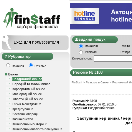
Швидкий пошу
Вакансія
Місто
Резюме
Розділ
Рубрикатор
Ключові слова
Вакансії
Резюме
Резюме № 3108
Банки
Роздрібний бізнес
FinStaff
>
Резюме в банке
>
Розничный б
Середній та малий бізнес
Корпоративний бізнес
Міжнародний бізнес
Інвестиційний бізнес
Резюме №
3108
Ризик-менеджмент
Опубліковано:
07.01.2010 р.
Рубрика:
Роздрібний бізнес
Кредитування
Заставні операції
Заступник керівника / кері
Казначейство
де
Фінансовий моніторинг
Фінансовий аналіз та планування