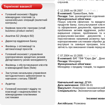
слухачів.
Термінові вакансії
C 12.2005 по 08.2007
(1 рік 8 міс.)
В компанії:
ПриватБанк, Київ
Головний економіст Відділу
Посада:
Зам. руководителя отделения
міжнародних платежів та
Функціональні обов'язки:
казначейських операцій (валютний
Пошук клієнтів (фізичних та юридичн
контроль)
продуктів банку; консультування клієн
та оформлення документів; підписання
Керівник проєктів і програм (small
проблемних активів відділення, роб
business product owner)
вирішення спірних, проблемних та к
Аналітик Б2 (Analyst B2)
розрахунково-касових документів;
перспективних напрямків розвитку проду
Директор відділення Банку
корпоративними системами обробки даних
внутрішні та зовнішні програми, Інте
Фахівець з оптимізації та
звітність про виконання планів перед к
автоматизації проєктів
Головний економіст управління
C 07.2004 по 10.2005
(1 рік 3 міс.)
корпоративних кредитних ризиків
В компанії:
ВАТ ТВФ "Євро Дім" , Доне
Департаменту ризик-менеджменту
Посада:
Менеджер
Функціональні обов'язки:
Фахівець з обслуговування клієнтів
Менеджер з продажу товарів, та наданн
в міжнародний банк (Київ)
Заступник начальника управління
методологічного забезпечення та
навчання з питань ПВК/ФТ
Навчальний заклад:
ДГМА
Аудитор
Дата закінчення:
2004-06-01
Факультет:
Инженерно-экономический
Головний економіст відділу по
Спеціальність:
Экономическая кибер
взаємодії з національними та
міжнародними платіжними
системами
Іноземні мови
Англійська:
Розмовна