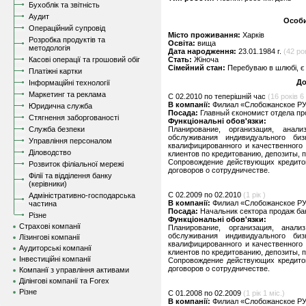
Бухоблік та звітність
Аудит
Особи
Операційний супровід
Місто проживання:
Харків
Розробка продуктів та
Освіта:
вища
методологія
Дата народження:
23.01.1984 г.
(42 ро
Касові операції та грошовий обіг
Стать:
Жіноча
Сімейний стан:
Перебуваю в шлюбі, є 
Платіжні картки
До
Інформаційні технології
Маркетинг та реклама
C 02.2010 по теперішній час
(16 років 6 
В компанії:
Филиал «Слобожанское РУ
Юридична служба
Посада:
Главный єкономист отдела пр
Стягнення заборгованості
Функціональні обов'язки:
Служба безпеки
Планирование, организация, анал
обслуживания индивидуального биз
Управління персоналом
квалифицированного и качественного
Діловодство
клиентов по кредитованию, депозиты, п
Сопровождение действующих кредитов
Розвиток філіальної мережі
договоров о сотрудничестве.
Філії та відділення банку
(керівники)
C 02.2009 по 02.2010
(1 рік )
Адміністративно-господарська
В компанії:
Филиал «Слобожанское РУ
частина
Посада:
Начальник сектора продаж ба
Різне
Функціональні обов'язки:
Страхові компанії
Планирование, организация, анал
обслуживания индивидуального биз
Лізингові компанії
квалифицированного и качественного
Аудиторські компанії
клиентов по кредитованию, депозиты, п
Інвестиційні компанії
Сопровождение действующих кредитов
договоров о сотрудничестве.
Компанії з управління активами
Ділінгові компанії та Forex
Різне
C 01.2008 по 02.2009
(1 рік 1 міс.)
В компанії:
Филиал «Слобожанское РУ