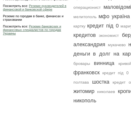
Посмотреть все:
Резюме руководителей в
маловідом
операционист
финансовой и банковской сфере
мфо україна
Резюме по городам в банке, финансах и
мелитополь
страховании
кредит під 0
картку
мари
Посмотреть все:
Резюме банковских и
финансовых специалистов по городам
Украины
кредитов
бер
экономист
александрия
мукачево
деньги в долг на кар
винница
бровары
криво
франковск
кредит під 0 
шостка
полтава
кредит 
житомир
кроп
николаев
никополь