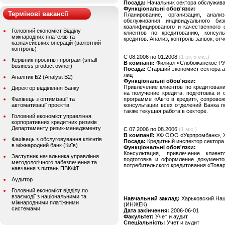
Посада:
Начальник сектора обслужив
Функціональні обов'язки:
Термінові вакансії
Планирование, организация, анал
обслуживания индивидуального биз
квалифицированого и качественного 
Головний економіст Відділу
клиентов по кредитованию, консул
міжнародних платежів та
кредитов. Анализ, контроль заявок, от
казначейських операцій (валютний
контроль)
C 08.2006 по 01.2008
(1 рік 5 міс.)
Керівник проєктів і програм (small
В компанії:
Филиал «Слобожанское РУ
business product owner)
Посада:
Старший экономист сектора а
лиц
Аналітик Б2 (Analyst B2)
Функціональні обов'язки:
Привлечение клиентов по кредитовани
Директор відділення Банку
на получение кредита, подготовка и
Фахівець з оптимізації та
программе «Авто в кредит», сопровож
автоматизації проєктів
консультации всех отделений Банка п
также текущая работа в секторе.
Головний економіст управління
корпоративних кредитних ризиків
Департаменту ризик-менеджменту
C 07.2006 по 08.2006
(1 міс.)
В компанії:
ХФ ООО «Укрпромбанк», Х
Фахівець з обслуговування клієнтів
Посада:
Кредитный инспектор сектора
в міжнародний банк (Київ)
Функціональні обов'язки:
Консультация, привлечение клиен
Заступник начальника управління
подготовка и оформление документо
методологічного забезпечення та
потребительского кредитования «Товар
навчання з питань ПВК/ФТ
Аудитор
Головний економіст відділу по
взаємодії з національними та
Навчальний заклад:
Харьковский Нац
міжнародними платіжними
(ИНЖЕК)
системами
Дата закінчення:
2006-06-01
Факультет:
Учет и аудит
Спеціальність:
Учет и аудит