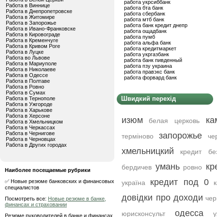
работа укрсиббанк
Работа в Виннице
работа бта банк
Работа в Днепропетровске
работа сбербанк
Работа в Житомире
работа мтб банк
Работа в Запорожье
работа банк кредит днепр
Работа в Ивано-Франковске
работа ощадбанк
Работа в Кировограде
работа пумб
Работа в Кременчуге
работа альфа банк
Работа в Кривом Роге
работа кредитмаркет
Работа в Луцке
работа укргазбанк
Работа во Львове
работа банк пивденный
Работа в Мариуполе
работа пзу украина
Работа в Николаеве
работа правэкс банк
Работа в Одессе
работа форвард банк
Работа в Полтаве
Работа в Ровно
Работа в Сумах
Швидкий перехід
Работа в Тернополе
Работа в Ужгороде
Работа в Харькове
Работа в Херсоне
изюм
ка
белая церковь
Работа в Хмельницком
Работа в Черкассах
Работа в Чернигове
запорожье
терміново
че
Работа в Черновцах
Работа в Других городах
хмельницкий
кредит бе
умань
кр
бердичев
ровно
Наиболее посещаемые рубрики
кредит под 0
✅ Новые резюме банковских и финансовых
україна
специалистов
довідки про доходи
чер
Посмотреть все:
Новые резюме в банке,
финансах и страховании
одесса
юрисконсульт
у
Резюме руководителей в банке и финансах