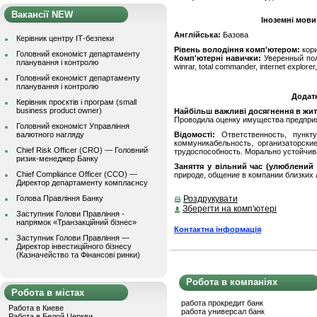
Вакансії NEW
Іноземні мови
Англійська:
Базова
Керівник центру ІТ-безпеки
Рівень володіння комп'ютером:
кор
Головний економіст департаменту
Комп'ютерні навички:
Уверенный пол
планування і контролю
winrar, total commander, internet explorer,
Головний економіст департаменту
планування і контролю
Додат
Керівник проєктів і програм (small
business product owner)
Найбільш важливі досягнення в житті
Проводила оценку имущества предприя
Головний економіст Управління
валютного нагляду
Відомості:
Ответственность, пункту
коммуникабельность, организаторски
Chief Risk Officer (CRO) — Головний
трудоспособность. Морально устойчив
ризик-менеджер Банку
Заняття у вільний час (улюблений 
Chief Compliance Officer (CCO) —
природе, общение в компании близких 
Директор департаменту комплаєнсу
Голова Правління Банку
Роздрукувати
Зберегти на комп'ютері
Заступник Голови Правління -
напрямок «Транзакційний бізнес»
Контактна інформація
Заступник Голови Правління —
Директор інвестиційного бізнесу
(Казначейство та Фінансові ринки)
Робота в компаніях
Робота в містах
работа прокредит банк
Работа в Киеве
работа универсал банк
Работа в Белой Церкви