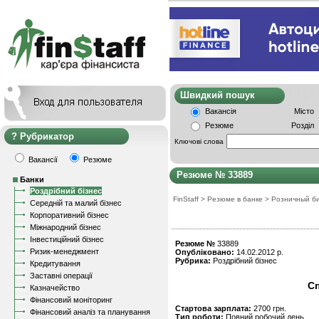
Швидкий пошу
Вакансія
Місто
Резюме
Розділ
Рубрикатор
Ключові слова
Вакансії
Резюме
Резюме № 33889
Банки
Роздрібний бізнес
FinStaff
>
Резюме в банке
>
Розничный б
Середній та малий бізнес
Корпоративний бізнес
Міжнародний бізнес
Інвестиційний бізнес
Резюме №
33889
Ризик-менеджмент
Опубліковано:
14.02.2012 р.
Рубрика:
Роздрібний бізнес
Кредитування
Заставні операції
С
Казначейство
Фінансовий моніторинг
Стартова зарплата:
2700 грн.
Фінансовий аналіз та планування
Тип роботи:
Повний робочий день