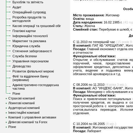
Бухоблік та звітність
Аудит
Особи
Операційний супровід
Місто проживання:
Житомир
Розробка продуктів та
Освіта:
вища
методологія
Дата народження:
16.02.1985 г.
(41 год
Касові операції та грошовий обіг
Стать:
Жіноча
Сімейний стан:
Перебуваю в шлюбі, є 
Платіжні картки
До
Інформаційні технології
Маркетинг та реклама
C 11.2010 по теперішній час
(15 років 9 
В компанії:
ПАТ КБ "ХРЕЩАТИК", Жит
Юридична служба
Посада:
Главний економист отдела оп
Стягнення заборгованості
и отчетности
Служба безпеки
Функціональні обов'язки:
Открытие и обслуживание счетов юр
Управління персоналом
поручений, чеков, предоставление 
Діловодство
оформление кредитных, депозитных и
учета, ведение и подшивка мемор
Розвиток філіальної мережі
обязаностей архивариуса и т.д.
Філії та відділення банку
(керівники)
C 08.2006 по 11.2010
(4 роки 3 міс.)
Адміністративно-господарська
В компанії:
АО "ИНДЕКС-БАНК", Жит
частина
Посада:
Менеджер с обслуживания и к
Різне
Функціональні обов'язки:
Страхові компанії
Поиск и привлечение потэнциальных 
получение кредитов, их выдача и со
Лізингові компанії
прострочкой,робота с контролем зало
Аудиторські компанії
счетов,выплата переводов. Исполн
Інвестиційні компанії
отделения.
Компанії з управління активами
Ділінгові компанії та Forex
C 10.2004 по 06.2005
(8 міс.)
Різне
В компанії:
Житомирский государстве
Посада:
Лаборант