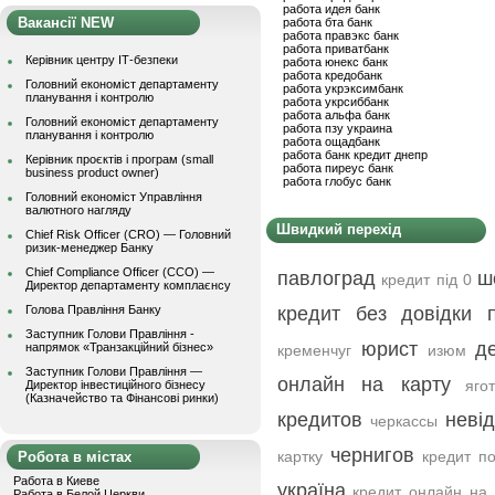
работа идея банк
Вакансії NEW
работа бта банк
работа правэкс банк
работа приватбанк
Керівник центру ІТ-безпеки
работа юнекс банк
работа кредобанк
Головний економіст департаменту
работа укрэксимбанк
планування і контролю
работа укрсиббанк
работа альфа банк
Головний економіст департаменту
работа пзу украина
планування і контролю
работа ощадбанк
работа банк кредит днепр
Керівник проєктів і програм (small
работа пиреус банк
business product owner)
работа глобус банк
Головний економіст Управління
валютного нагляду
Швидкий перехід
Chief Risk Officer (CRO) — Головний
ризик-менеджер Банку
Chief Compliance Officer (CCO) —
павлоград
ш
кредит під 0
Директор департаменту комплаєнсу
Голова Правління Банку
кредит без довідки 
Заступник Голови Правління -
юрист
д
напрямок «Транзакційний бізнес»
кременчуг
изюм
Заступник Голови Правління —
онлайн на карту
яго
Директор інвестиційного бізнесу
(Казначейство та Фінансові ринки)
кредитов
неві
черкассы
чернигов
картку
кредит п
Робота в містах
Работа в Киеве
україна
кредит онлайн на 
Работа в Белой Церкви