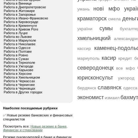
Работа в Виннице
Работа в Днепропетровске
нові мфо украї
умань
Работа в Житомире
Работа в Запорожье
краматорск
деньг
Работа в Ивано-Франковске
смела
Работа в Кировограде
Работа в Кременчуге
сумы
україни
бухгалте
Работа в Кривом Роге
Работа в Луцке
Работа во Львове
хмельницкий
александри
Работа в Мариуполе
Работа в Николаеве
каменец-подоль
Работа в Одессе
кассир
Работа в Полтаве
Работа в Ровно
касир
мариуполь
кредит б
Работа в Сумах
Работа в Тернополе
Работа в Ужгороде
северодонецк
все мфо
Работа в Харькове
Работа в Херсоне
юрисконсульт
Работа в Хмельницком
ужгород
Работа в Черкассах
Работа в Чернигове
славянск
бердянск
одесса
Работа в Черновцах
Работа в Других городах
экономист
бахму
измаил
Наиболее посещаемые рубрики
✅ Новые резюме банковских и финансовых
специалистов
Посмотреть все:
Новые резюме в банке,
финансах и страховании
Резюме руководителей в банке и финансах