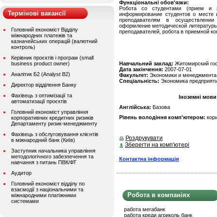
Функціональні обов'язки:
Робота со студентами (прием и р
Термінові вакансії
информирование студентов о месте и
преподавателям в осуществлении
оформление методической литературы
Головний економіст Відділу
преподавателей, робота в приемной ком
міжнародних платежів та
казначейських операцій (валютний
контроль)
Керівник проєктів і програм (small
business product owner)
Навчальний заклад:
Житомирский гос
Дата закінчення:
2007-07-01
Аналітик Б2 (Analyst B2)
Факультет:
Экономики и менеджмента
Спеціальність:
Экономика предприят
Директор відділення Банку
Фахівець з оптимізації та
Іноземні мови
автоматизації проєктів
Англійська:
Базова
Головний економіст управління
Рівень володіння комп'ютером:
кор
корпоративних кредитних ризиків
Департаменту ризик-менеджменту
Фахівець з обслуговування клієнтів
Роздрукувати
в міжнародний банк (Київ)
Зберегти на комп'ютері
Заступник начальника управління
методологічного забезпечення та
Контактна інформація
навчання з питань ПВК/ФТ
Аудитор
Головний економіст відділу по
взаємодії з національними та
Робота в компаніях
міжнародними платіжними
системами
работа мегабанк
работа креди агриколь банк