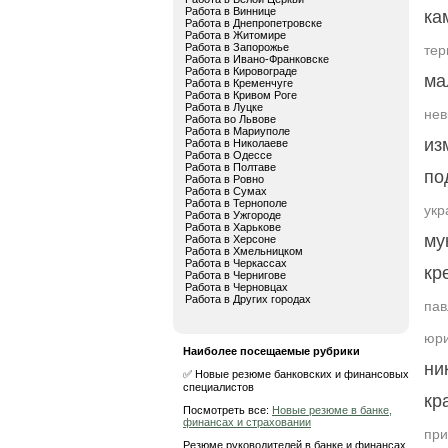
Работа в Виннице
ка
Работа в Днепропетровске
Работа в Житомире
Работа в Запорожье
тер
Работа в Ивано-Франковске
Работа в Кировограде
ма
Работа в Кременчуге
Работа в Кривом Роге
Работа в Луцке
нев
Работа во Львове
Работа в Мариуполе
из
Работа в Николаеве
Работа в Одессе
Работа в Полтаве
по
Работа в Ровно
Работа в Сумах
Работа в Тернополе
укр
Работа в Ужгороде
Работа в Харькове
му
Работа в Херсоне
Работа в Хмельницком
Работа в Черкассах
кр
Работа в Чернигове
Работа в Черновцах
Работа в Других городах
пав
юри
Наиболее посещаемые рубрики
ни
✅ Новые резюме банковских и финансовых
специалистов
кр
Посмотреть все:
Новые резюме в банке,
финансах и страховании
при
Резюме руководителей в банке и финансах