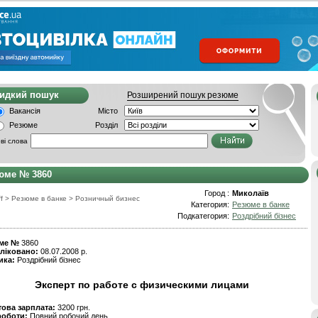
видкий пошук
Розширений пошук резюме
Вакансія
Місто
Резюме
Розділ
ві слова
юме № 3860
Город :
Миколаїв
f
>
Резюме в банке
>
Розничный бизнес
Категория:
Резюме в банке
Подкатегория:
Роздрібний бізнес
ме №
3860
ліковано:
08.07.2008 р.
ика:
Роздрібний бізнес
Эксперт по работе с физическими лицами
това зарплата:
3200 грн.
роботи:
Повний робочий день