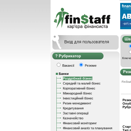
Ш
Рубрикатор
Ключо
Вакансії
Резюме
Рез
Банки
Роздрібний бізнес
FinStaf
Середній та малий бізнес
Корпоративний бізнес
Міжнародний бізнес
Інвестиційний бізнес
Резю
Ризик-менеджмент
Опуб
Рубр
Кредитування
Заставні операції
Казначейство
Фінансовий моніторинг
Стар
Фінансовий аналіз та планування
Тип 