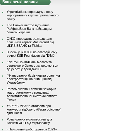
Банківські новини
Укрексімбанк впроваджує нову
корпоративну картки преміального
класу
The Banker вкотре відзначив
Райффайзен Банк найкращим
банком України
ОККО проводить розіграш для
власників карток Mastercard від
UKRSIBBANK та Fishka
Внесок у $60 000 на благодійному
вечорі KSE Foundation від ПУМб
Клієнти ПриватБанк малого та
середнього бізнесу запрошуються
до участі у дослідженні
Фінансування будівництва сонячної
електростанції на Київщині від
Укргазбанку
Регламентовані технічні заходи в
індустріальному середовищі
Автоматизованої системи виплат
Фонду
УКРЕКСІМБАНК оголосив про
конкурс з відбору суб’єкта оціночної
діяльності
Розширення можливостей для
клієнтів ФОП від Укргазбанку
«Найкращий роботодавець 2023»