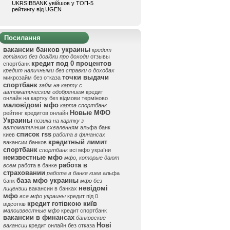
UKRSIBBANK увійшов у ТОП-5
рейтингу від UGEN
Посилання
вакансии банков украины
кредит
готівкою без довідки про доходи
отзывы
кредит под 0 процентов
спортбанк
кредит наличными без справки о доходах
точки выдачи
микрозайм без отказа
спортбанк
займ на карту с
автоматическим одобрением
кредит
онлайн на картку без відмови терміново
маловідомі мфо
карта спортбанк
Новые МФО
рейтинг кредитов онлайн
Украины
позика на картку з
автоматичним схваленням
альфа банк
список rss
киев
работа в финансах
кредитный лимит
вакансии банков
спортбанк
спортбанк
всі мфо україни
неизвестные мфо
мфо, которые дают
работа в
всем
работа в банке
страховании
работа в банке киев
альфа
база мфо украины
банк
мфо без
невідомі
лицензии
вакансии в банках
мфо
все мфо украины
кредит під 0
кредит готівкою київ
відсотків
малоизвестные мфо
кредит спортбанк
вакансии в финансах
банковские
Нові
вакансии
кредит онлайн без отказа