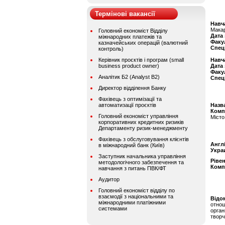
Термінові вакансії
Навч
Мака
Головний економіст Відділу
Дата
міжнародних платежів та
Факу
казначейських операцій (валютний
Спец
контроль)
Керівник проєктів і програм (small
Навч
business product owner)
Дата
Факу
Аналітик Б2 (Analyst B2)
Спец
Директор відділення Банку
Фахівець з оптимізації та
автоматизації проєктів
Назва
Комп
Головний економіст управління
Місто
корпоративних кредитних ризиків
Департаменту ризик-менеджменту
Фахівець з обслуговування клієнтів
Англ
в міжнародний банк (Київ)
Укра
Заступник начальника управління
Ріве
методологічного забезпечення та
Комп
навчання з питань ПВК/ФТ
Аудитор
Головний економіст відділу по
взаємодії з національними та
Відом
міжнародними платіжними
отно
системами
орган
творч