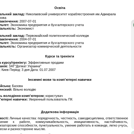
Освіта
альний заклад:
Николаевский университет кораблестроения им.Адмирала
рова
 закінчення:
2007-07-01
льтет:
Экономика предприятия и бухгалтерского учета
іальність:
Экономист
альний заклад:
Первомайский политехнический колледж
 закінчення:
2004-07-01
льтет:
Экономика предприятия и бухгалтерского учета
іальність:
Организатор коммерческой деятельности
Курси та тренінги
 курсу/тренінгу:
Эффективные продажи
анія:
ЗАТ"Догмат Украина"
: Киев Період: 3 дня Дата: 01.07.2007
Іноземні мови та комп'ютерні навички
ійська:
Базова
инский:
Вільно володію
нь володіння комп'ютером:
користувач
'ютерні навички:
Уверенный пользователь ПК
Додаткова інформація
ості:
Личные качества: порядочность, честность, самодисциплина, ответственное
шение к работе, коммуникабельность, инициативность, настойчивость,
изаторские способности, пунктуальность, умение работать в команде, легко учусь,
ески и разносторонне мыслю.