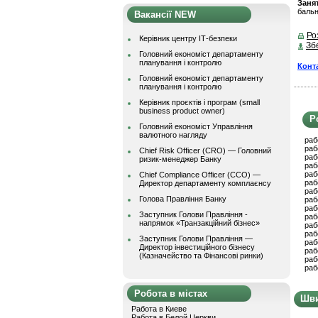
Заня
баль
Вакансії NEW
Ро
Керівник центру ІТ-безпеки
Зб
Головний економіст департаменту
планування і контролю
Конт
Головний економіст департаменту
планування і контролю
Керівник проєктів і програм (small
business product owner)
Р
Головний економіст Управління
валютного нагляду
раб
раб
Chief Risk Officer (CRO) — Головний
раб
ризик-менеджер Банку
раб
раб
Chief Compliance Officer (CCO) —
раб
Директор департаменту комплаєнсу
раб
Голова Правління Банку
раб
раб
Заступник Голови Правління -
раб
напрямок «Транзакційний бізнес»
раб
раб
Заступник Голови Правління —
раб
Директор інвестиційного бізнесу
раб
(Казначейство та Фінансові ринки)
раб
раб
Робота в містах
Шви
Работа в Киеве
Работа в Белой Церкви