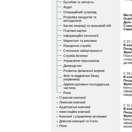
Бухоблік та звітність
Аудит
Операційний супровід
Міст
Розробка продуктів та
Осві
методологія
Дата
Касові операції та грошовий обіг
Стат
Сіме
Платіжні картки
Інформаційні технології
Маркетинг та реклама
C 07.
В ко
Юридична служба
Поса
Стягнення заборгованості
Функ
Служба безпеки
Поис
сотр
Управління персоналом
делов
Діловодство
Розвиток філіальної мережі
C 04.
Філії та відділення банку
В ко
(керівники)
Поса
Функ
Адміністративно-господарська
Конс
частина
офор
Різне
ежедн
Страхові компанії
Лізингові компанії
C 11.
Аудиторські компанії
В ко
Інвестиційні компанії
Поса
Функ
Компанії з управління активами
Конс
Ділінгові компанії та Forex
офор
Різне
монит