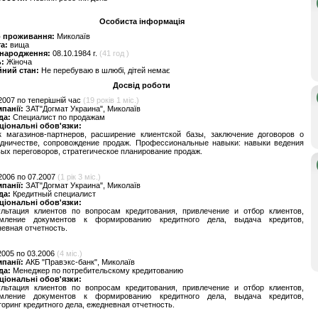
Особиста інформація
о проживання:
Миколаїв
та:
вища
 народження:
08.10.1984 г.
(41 год )
ь:
Жіноча
йний стан:
Не перебуваю в шлюбі, дітей немає
Досвід роботи
2007 по теперішній час
(19 років 1 міс.)
мпанії:
ЗАТ"Догмат Украина", Миколаїв
да:
Специалист по продажам
ціональні обов'язки:
к магазинов-партнеров, расширение клиентской базы, заключение договоров о
удничестве, сопровождение продаж. Профессиональные навыки: навыки ведения
ых переговоров, стратегическое планирование продаж.
2006 по 07.2007
(1 рік 3 міс.)
мпанії:
ЗАТ"Догмат Украина", Миколаїв
да:
Кредитный специалист
ціональні обов'язки:
ультация клиентов по вопросам кредитования, привлечение и отбор клиентов,
мление документов к формированию кредитного дела, выдача кредитов,
евная отчетность.
2005 по 03.2006
(4 міс.)
мпанії:
АКБ "Правэкс-банк", Миколаїв
да:
Менеджер по потребительскому кредитованию
ціональні обов'язки:
ультация клиентов по вопросам кредитования, привлечение и отбор клиентов,
мление документов к формированию кредитного дела, выдача кредитов,
оринг кредитного дела, ежедневная отчетность.