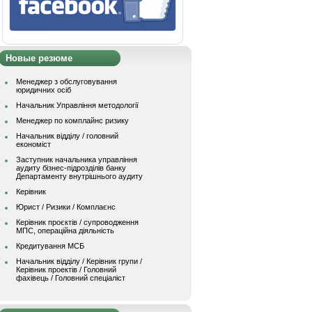
Новые резюме
Менеджер з обслуговування
юридичних осіб
Начальник Управління методології
Менеджер по комплайнс ризику
Начальник відділу / головний
економіст
Заступник начальника управління
аудиту бізнес-підрозділів банку
Департаменту внутрішнього аудиту
Керівник
Юрист / Ризики / Комплаєнс
Керівник проєктів / супроводження
МПС, операційна діяльність
Кредитування МСБ
Начальник вiддiлу / Керівник групи /
Керівник проектів / Головний
фахівець / Головний спеціаліст