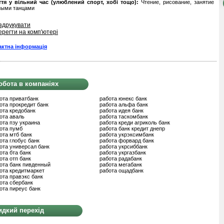
ття у вільний час (улюблений спорт, хобі тощо):
Чтение, рисование, занятие
ными танцами
здрукувати
ерегти на комп'ютері
актна інформація
обота в компаніях
ота приватбанк
работа юнекс банк
ота прокредит банк
работа альфа банк
ота кредобанк
работа идея банк
ота аваль
работа таскомбанк
ота пзу украина
работа креди агриколь банк
ота пумб
работа банк кредит днепр
ота мтб банк
работа укрэксимбанк
ота глобус банк
работа форвард банк
ота универсал банк
работа укрсиббанк
ота бта банк
работа укргазбанк
ота отп банк
работа радабанк
ота банк пивденный
работа мегабанк
ота кредитмаркет
работа ощадбанк
ота правэкс банк
ота сбербанк
ота пиреус банк
дкий перехід