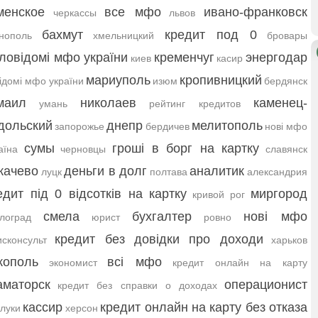
менское
все мфо
ивано-франковск
черкассы
львов
бахмут
кредит под 0
нополь
хмельницкий
бровары
ловідомі мфо україни
кременчуг
энергодар
киев
касир
мариуполь
кропивницкий
ідомі мфо україни
изюм
бердянск
маил
николаев
каменец-
умань
рейтинг кредитов
дольский
днепр
мелитополь
запорожье
бердичев
нові мфо
сумы
гроші в борг на картку
аїна
черновцы
славянск
качево
деньги в долг
аналитик
луцк
полтава
александрия
едит під 0 відсотків на картку
миргород
кривой рог
смела
бухгалтер
нові мфо
лоград
юрист
ровно
кредит без довідки про доходи
сконсульт
харьков
кополь
всі мфо
экономист
кредит онлайн на карту
аматорск
операционист
кредит без справки о доходах
кассир
кредит онлайн на карту без отказа
луки
херсон