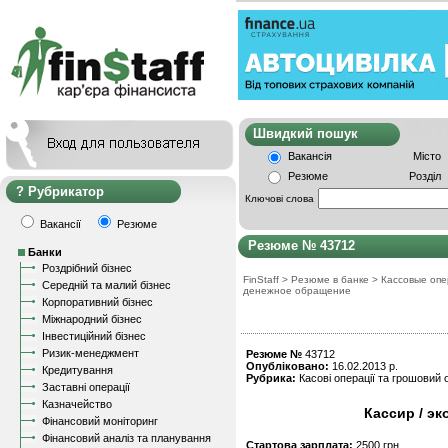
Швидкий пошу
Вакансія
Місто
Резюме
Розділ
Рубрикатор
Ключові слова
Вакансії
Резюме
Резюме № 43712
Банки
Роздрібний бізнес
FinStaff
>
Резюме в банке
>
Кассовые опе
Середній та малий бізнес
денежное обращение
Корпоративний бізнес
Міжнародний бізнес
Інвестиційний бізнес
Ризик-менеджмент
Резюме №
43712
Опубліковано:
16.02.2013 р.
Кредитування
Рубрика:
Касові операції та грошовий о
Заставні операції
Казначейство
Кассир / эк
Фінансовий моніторинг
Фінансовий аналіз та планування
Стартова зарплата:
2500 грн.