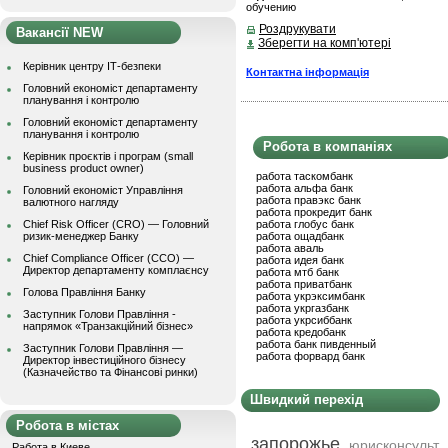
обучению
Роздрукувати
Вакансії NEW
Зберегти на комп'ютері
Керівник центру ІТ-безпеки
Контактна інформація
Головний економіст департаменту
планування і контролю
Головний економіст департаменту
планування і контролю
Робота в компаніях
Керівник проєктів і програм (small
business product owner)
работа таскомбанк
работа альфа банк
Головний економіст Управління
работа правэкс банк
валютного нагляду
работа прокредит банк
Chief Risk Officer (CRO) — Головний
работа глобус банк
ризик-менеджер Банку
работа ощадбанк
работа аваль
Chief Compliance Officer (CCO) —
работа идея банк
Директор департаменту комплаєнсу
работа мтб банк
работа приватбанк
Голова Правління Банку
работа укрэксимбанк
работа укргазбанк
Заступник Голови Правління -
работа укрсиббанк
напрямок «Транзакційний бізнес»
работа кредобанк
работа банк пивденный
Заступник Голови Правління —
работа форвард банк
Директор інвестиційного бізнесу
(Казначейство та Фінансові ринки)
Швидкий перехід
Робота в містах
запорожье
юрисконсульт
Работа в Киеве