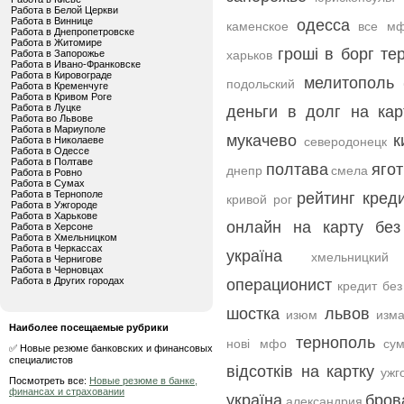
Работа в Белой Церкви
Работа в Виннице
одесса
каменское
все м
Работа в Днепропетровске
Работа в Житомире
гроші в борг те
Работа в Запорожье
харьков
Работа в Ивано-Франковске
Работа в Кировограде
мелитополь
подольский
Работа в Кременчуге
Работа в Кривом Роге
Работа в Луцке
деньги в долг на кар
Работа во Львове
Работа в Мариуполе
мукачево
к
Работа в Николаеве
северодонецк
Работа в Одессе
Работа в Полтаве
полтава
яго
днепр
смела
Работа в Ровно
Работа в Сумах
Работа в Тернополе
рейтинг кред
кривой рог
Работа в Ужгороде
Работа в Харькове
онлайн на карту без
Работа в Херсоне
Работа в Хмельницком
Работа в Черкассах
україна
хмельницкий
Работа в Чернигове
Работа в Черновцах
Работа в Других городах
операционист
кредит без
шостка
львов
изюм
изм
Наиболее посещаемые рубрики
тернополь
нові мфо
су
✅ Новые резюме банковских и финансовых
специалистов
відсотків на картку
ужг
Посмотреть все:
Новые резюме в банке,
финансах и страховании
україна
бров
александрия