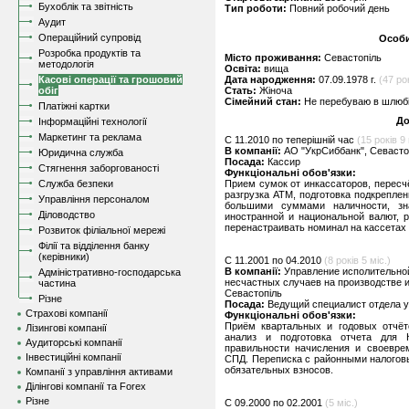
Бухоблік та звітність
Тип роботи:
Повний робочий день
Аудит
Операційний супровід
Особи
Розробка продуктів та
Місто проживання:
Севастопіль
методологія
Освіта:
вища
Касові операції та грошовий
Дата народження:
07.09.1978 г.
(47 рок
обіг
Стать:
Жіноча
Сімейний стан:
Не перебуваю в шлюбі,
Платіжні картки
До
Інформаційні технології
Маркетинг та реклама
C 11.2010 по теперішній час
(15 років 9 
В компанії:
АО "УкрСиббанк", Севасто
Юридична служба
Посада:
Кассир
Стягнення заборгованості
Функціональні обов'язки:
Служба безпеки
Прием сумок от инкассаторов, пересчё
разгрузка АТМ, подготовка подкрепле
Управління персоналом
большими суммами наличности, зн
Діловодство
иностранной и национальной валют, 
перенастраивать номинал на кассетах 
Розвиток філіальної мережі
Філії та відділення банку
(керівники)
C 11.2001 по 04.2010
(8 років 5 міс.)
В компанії:
Управление исполительной
Адміністративно-господарська
несчастных случаев на производстве 
частина
Севастопіль
Різне
Посада:
Ведущий специалист отдела у
Страхові компанії
Функціональні обов'язки:
Приём квартальных и годовых отчёт
Лізингові компанії
анализ и подготовка отчета для 
Аудиторські компанії
правильности начисления и своевре
Інвестиційні компанії
СПД. Переписка с районными налогов
обязательных взносов.
Компанії з управління активами
Ділінгові компанії та Forex
Різне
C 09.2000 по 02.2001
(5 міс.)