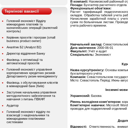
В компанії:
Нахимовский районный отд
Посада:
Бухгалтер расчетного отдела
Функціональні обов'язки:
Термінові вакансії
Расчет тарификаций педагогическог
окладов. Обработка табелей учета ра
Начисление заработной платы с учет
Головний економіст Відділу
сумм по больничным листам. Проведе
міжнародних платежів та
учета рабочего времени.
казначейських операцій (валютний
контроль)
Керівник проєктів і програм (small
business product owner)
Навчальний заклад:
Севастопольский
Аналітик Б2 (Analyst B2)
Дата закінчення:
2000-06-01
Факультет:
Учёт и аудит
Директор відділення Банку
Спеціальність:
Экономист
Фахівець з оптимізації та
автоматизації проєктів
Кур
Головний економіст управління
Назва курсу/тренінгу:
Основы компьют
корпоративних кредитних ризиків
бухгалтерского учёта
Департаменту ризик-менеджменту
Компанія:
Севастопольском государст
Місто: Севастополь Період: Июнь-август
Фахівець з обслуговування клієнтів
в міжнародний банк (Київ)
Іноземні мови
Заступник начальника управління
методологічного забезпечення та
Украинский:
Базова
навчання з питань ПВК/ФТ
Рівень володіння комп'ютером:
кор
Комп'ютерні навички:
Microsoft Word
Аудитор
проводок для подкреплений отделений
Головний економіст відділу по
взаємодії з національними та
міжнародними платіжними
Додат
системами
Відомості:
Ответственность, внимат