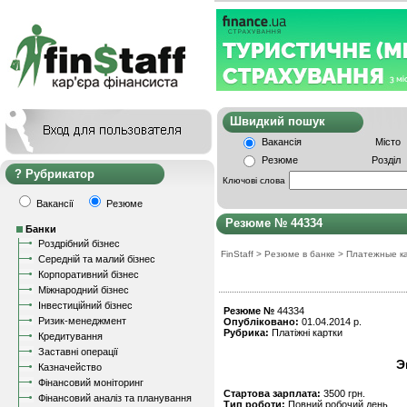
Швидкий пошу
Вакансія
Місто
Резюме
Розділ
Рубрикатор
Ключові слова
Вакансії
Резюме
Резюме № 44334
Банки
Роздрібний бізнес
FinStaff
>
Резюме в банке
>
Платежные к
Середній та малий бізнес
Корпоративний бізнес
Міжнародний бізнес
Інвестиційний бізнес
Резюме №
44334
Ризик-менеджмент
Опубліковано:
01.04.2014 р.
Рубрика:
Платіжні картки
Кредитування
Заставні операції
Э
Казначейство
Фінансовий моніторинг
Стартова зарплата:
3500 грн.
Фінансовий аналіз та планування
Тип роботи:
Повний робочий день