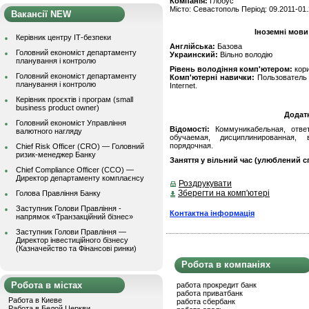
Компанія:
Глобус
Місто: Севастополь Період: 09.2011-01.
Вакансії NEW
Іноземні мови
Керівник центру ІТ-безпеки
Англійська:
Базова
Головний економіст департаменту
Украинский:
Вільно володію
планування і контролю
Рівень володіння комп'ютером:
кор
Головний економіст департаменту
Комп'ютерні навички:
Пользователь П
планування і контролю
Internet.
Керівник проєктів і програм (small
business product owner)
Додат
Головний економіст Управління
Відомості:
Коммуникабельная, ответс
валютного нагляду
обучаемая, дисциплинированная, в
порядочная.
Chief Risk Officer (CRO) — Головний
ризик-менеджер Банку
Заняття у вільний час (улюблений сп
Chief Compliance Officer (CCO) —
Директор департаменту комплаєнсу
Роздрукувати
Зберегти на комп'ютері
Голова Правління Банку
Заступник Голови Правління -
Контактна інформація
напрямок «Транзакційний бізнес»
Заступник Голови Правління —
Директор інвестиційного бізнесу
(Казначейство та Фінансові ринки)
Робота в компаніях
Робота в містах
работа прокредит банк
работа приватбанк
Работа в Киеве
работа сбербанк
Работа в Белой Церкви