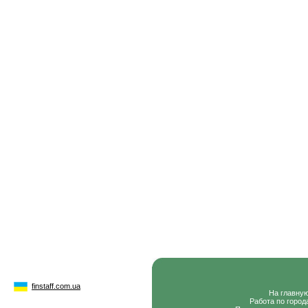
finstaff.com.ua
На главну
Работа по город