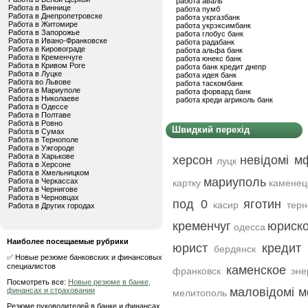
работа аваль
Работа в Виннице
работа пумб
Работа в Днепропетровске
работа укргазбанк
Работа в Житомире
работа укрэксимбанк
Работа в Запорожье
работа глобус банк
Работа в Ивано-Франковске
работа радабанк
Работа в Кировограде
работа альфа банк
Работа в Кременчуге
работа юнекс банк
Работа в Кривом Роге
работа банк кредит днепр
Работа в Луцке
работа идея банк
Работа во Львове
работа таскомбанк
Работа в Мариуполе
работа форвард банк
Работа в Николаеве
работа креди агриколь банк
Работа в Одессе
Работа в Полтаве
Работа в Ровно
Швидкий перехід
Работа в Сумах
Работа в Тернополе
Работа в Ужгороде
Работа в Харькове
херсон
невідомі м
луцк
Работа в Херсоне
Работа в Хмельницком
мариуполь
Работа в Черкассах
картку
каменец
Работа в Чернигове
Работа в Черновцах
под 0
яготин
касир
терн
Работа в Других городах
кременчуг
юриско
одесса
Наиболее посещаемые рубрики
юрист
кредит 
бердянск
✅ Новые резюме банковских и финансовых
специалистов
каменское
франковск
эне
Посмотреть все:
Новые резюме в банке,
маловідомі м
финансах и страховании
мелитополь
Резюме руководителей в банке и финансах