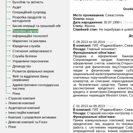
Бухоблік та звітність
Аудит
Особи
Операційний супровід
Місто проживання:
Севастопіль
Розробка продуктів та
Освіта:
вища
методологія
Дата народження:
30.07.1990 г.
(36 рок
Касові операції та грошовий обіг
Стать:
Жіноча
Сімейний стан:
Не перебуваю в шлюбі,
Платіжні картки
До
Інформаційні технології
Маркетинг та реклама
C 09.2013 по 04.2014
(7 міс.)
В компанії:
ПАТ «РадикалБанк», Севас
Юридична служба
Посада:
Главный экономист
Стягнення заборгованості
Функціональні обов'язки:
Служба безпеки
Продажа и оформление банковск
Сопровождение продаж; Комплект
Управління персоналом
оформлению счетов клиентов;Открыти
Діловодство
счетов для физических лиц;Открыти
лицам и физическим лицам субъе
Розвиток філіальної мережі
национальной валютеприем/проведени
Філії та відділення банку
платежных поручений/чеков.Сопровожде
(керівники)
конвертов, их списание, оприходован
за безналичные средства; Прием за
Адміністративно-господарська
рассмотрение кредитного комитета
частина
кредита и мониторинг.Ежедневное фо
Різне
денежных переводов Western Union, Con
Страхові компанії
Лізингові компанії
C 01.2013 по 09.2013
(8 міс.)
Аудиторські компанії
В компанії:
ПАТ «РадикалБанк», Севас
Інвестиційні компанії
Посада:
Старший кассири контролер с
Функціональні обов'язки:
Компанії з управління активами
Прием коммунальных платежей; валю
Ділінгові компанії та Forex
юридических лиц ,выдача по чековы
Різне
работа с системами переводов Софт
операционной кассы; знание нормати