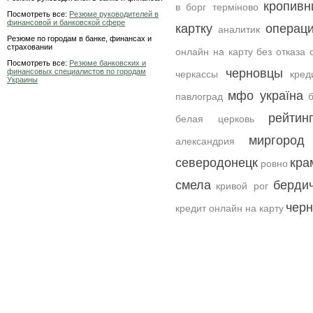
кропивн
в борг терміново
Посмотреть все:
Резюме руководителей в
финансовой и банковской сфере
картку
операц
аналитик
Резюме по городам в банке, финансах и
страховании
онлайн на карту без отказа 
Посмотреть все:
Резюме банковских и
черновцы
финансовых специалистов по городам
черкассы
кред
Украины
мфо україна
павлоград
б
рейтин
белая церковь
миргород
александрия
северодонецк
кра
ровно
смела
берди
кривой рог
черн
кредит онлайн на карту