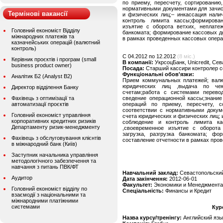
по приему, пересчету, сортированию
нормативными документами для зачис
Термінові вакансії
и физических лиц;– инкассация нали
контроль лимита кассы;формирован
изъятие с оборота ветхих, неплатеж
Головний економіст Відділу
банкомата; формирование кассовых д
міжнародних платежів та
в рамках проведенных кассовых опера
казначейських операцій (валютний
контроль)
C 04.2012 по 12.2012
(8 міс.)
Керівник проєктів і програм (small
В компанії:
УкрсоцБанк, Unicredit, Сев
business product owner)
Посада:
Старший кассири контролер с
Функціональні обов'язки:
Аналітик Б2 (Analyst B2)
Прием коммунальных платежей; валю
юридических лиц ,выдача по че
Директор відділення Банку
счетам;работа с системами перево
Фахівець з оптимізації та
сведение операционной кассы;знани
автоматизації проєктів
операций по приему, пересчету, 
соответствии с нормативными докум
Головний економіст управління
счета юридических и физических лиц; 
корпоративних кредитних ризиків
соблюдение и контроль лимита кас
Департаменту ризик-менеджменту
,своевременное изъятие с оборота
загрузка, разгрузка банкомата; фо
Фахівець з обслуговування клієнтів
составление отчетности в рамках про
в міжнародний банк (Київ)
Заступник начальника управління
методологічного забезпечення та
навчання з питань ПВК/ФТ
Навчальний заклад:
Севастопольский
Аудитор
Дата закінчення:
2012-06-01
Факультет:
Экономики и Менеджмента
Головний економіст відділу по
Спеціальність:
Финансы и Кредит
взаємодії з національними та
міжнародними платіжними
системами
Кур
Назва курсу/тренінгу:
Английский язы