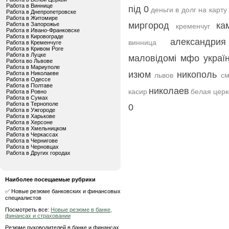
Работа в Виннице
під 0
деньги в долг на карту
Работа в Днепропетровске
Работа в Житомире
миргород
ка
Работа в Запорожье
кременчуг
Работа в Ивано-Франковске
Работа в Кировограде
александрия
винница
Работа в Кременчуге
Работа в Кривом Роге
Работа в Луцке
маловідомі мфо украї
Работа во Львове
Работа в Мариуполе
изюм
никополь
Работа в Николаеве
львов
см
Работа в Одессе
Работа в Полтаве
николаев
касир
белая церк
Работа в Ровно
Работа в Сумах
Работа в Тернополе
0
Работа в Ужгороде
Работа в Харькове
Работа в Херсоне
Работа в Хмельницком
Работа в Черкассах
Работа в Чернигове
Работа в Черновцах
Работа в Других городах
Наиболее посещаемые рубрики
✅ Новые резюме банковских и финансовых
специалистов
Посмотреть все:
Новые резюме в банке,
финансах и страховании
Резюме руководителей в банке и финансах