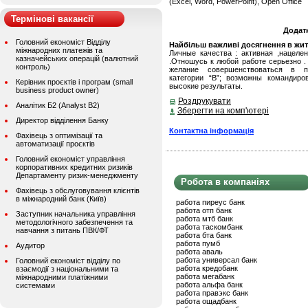
(Excel, Word, PowerPoint), Open Office
Термінові вакансії
Додат
Головний економіст Відділу
Найбільш важливі досягнення в житті
міжнародних платежів та
Личные качества : активная ,нацеле
казначейських операцій (валютний
.Отношусь к любой работе серьезно .
контроль)
желание совершенствоваться в п
категории “В”; возможны командир
Керівник проєктів і програм (small
высокие результаты.
business product owner)
Роздрукувати
Аналітик Б2 (Analyst B2)
Зберегти на комп'ютері
Директор відділення Банку
Контактна інформація
Фахівець з оптимізації та
автоматизації проєктів
Головний економіст управління
корпоративних кредитних ризиків
Департаменту ризик-менеджменту
Робота в компаніях
Фахівець з обслуговування клієнтів
в міжнародний банк (Київ)
работа пиреус банк
работа отп банк
Заступник начальника управління
работа мтб банк
методологічного забезпечення та
работа таскомбанк
навчання з питань ПВК/ФТ
работа бта банк
работа пумб
Аудитор
работа аваль
работа универсал банк
Головний економіст відділу по
работа кредобанк
взаємодії з національними та
работа мегабанк
міжнародними платіжними
работа альфа банк
системами
работа правэкс банк
работа ощадбанк