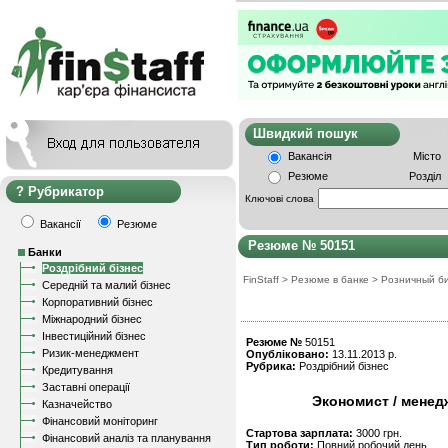
Швидкий пошу
Вакансія
Місто
Резюме
Розділ
Рубрикатор
Ключові слова
Вакансії
Резюме
Резюме № 50151
Банки
Роздрібний бізнес
FinStaff
>
Резюме в банке
>
Розничный б
Середній та малий бізнес
Корпоративний бізнес
Міжнародний бізнес
Інвестиційний бізнес
Резюме №
50151
Ризик-менеджмент
Опубліковано:
13.11.2013 р.
Рубрика:
Роздрібний бізнес
Кредитування
Заставні операції
Экономист / менед
Казначейство
Фінансовий моніторинг
Стартова зарплата:
3000 грн.
Фінансовий аналіз та планування
Тип роботи:
Повний робочий день