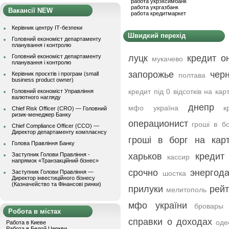
работа укрэксимбанк
работа укргазбанк
Вакансії NEW
работа кредитмаркет
Керівник центру ІТ-безпеки
Швидкий перехід
Головний економіст департаменту
планування і контролю
Головний економіст департаменту
луцк
кредит о
мукачево
планування і контролю
запорожье
чер
Керівник проєктів і програм (small
полтава
business product owner)
кредит під 0 відсотків на кар
Головний економіст Управління
валютного нагляду
днепр
мфо україна
к
Chief Risk Officer (CRO) — Головний
ризик-менеджер Банку
операционист
гроші в б
Chief Compliance Officer (CCO) —
Директор департаменту комплаєнсу
гроші в борг на карт
Голова Правління Банку
Заступник Голови Правління -
харьков
кредит
кассир
напрямок «Транзакційний бізнес»
срочно
энергод
Заступник Голови Правління —
шостка
Директор інвестиційного бізнесу
(Казначейство та Фінансові ринки)
прилуки
рейт
мелитополь
мфо україни
бровары
Робота в містах
справки о доходах
оде
Работа в Киеве
Работа в Белой Церкви