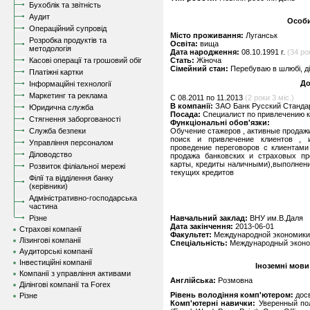
Бухоблік та звітність
Аудит
Особи
Операційний супровід
Місто проживання:
Луганськ
Розробка продуктів та
Освіта:
вища
методологія
Дата народження:
08.10.1991 г.
(34 ро
Касові операції та грошовий обіг
Стать:
Жіноча
Сімейний стан:
Перебуваю в шлюбі, д
Платіжні картки
До
Інформаційні технології
Маркетинг та реклама
C 08.2011 по 11.2013
(2 роки 3 міс.)
В компанії:
ЗАО Банк Русский Стандар
Юридична служба
Посада:
Специалист по привлечению к
Стягнення заборгованості
Функціональні обов'язки:
Служба безпеки
Обучение стажеров , активные продажи
поиск и привлечение клиентов , и
Управління персоналом
проведение переговоров с клиентами
Діловодство
продажа банковских и страховых про
карты, кредиты наличными),выполнени
Розвиток філіальної мережі
текущих кредитов
Філії та відділення банку
(керівники)
Адміністративно-господарська
частина
Різне
Навчальний заклад:
ВНУ им.В.Даля
Дата закінчення:
2013-06-01
Страхові компанії
Факультет:
Международной экономики
Лізингові компанії
Спеціальність:
Международный экон
Аудиторські компанії
Інвестиційні компанії
Іноземні мови
Компанії з управління активами
Англійська:
Розмовна
Ділінгові компанії та Forex
Рівень володіння комп'ютером:
дос
Різне
Комп'ютерні навички:
Уверенный пол