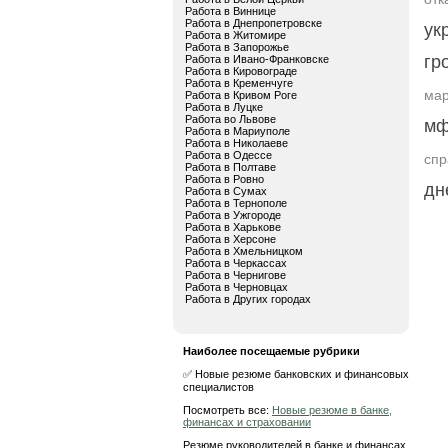
Работа в Виннице
Работа в Днепропетровске
ук
Работа в Житомире
Работа в Запорожье
гр
Работа в Ивано-Франковске
Работа в Кировограде
Работа в Кременчуге
мар
Работа в Кривом Роге
Работа в Луцке
Работа во Львове
мф
Работа в Мариуполе
Работа в Николаеве
Работа в Одессе
спр
Работа в Полтаве
Работа в Ровно
дн
Работа в Сумах
Работа в Тернополе
Работа в Ужгороде
Работа в Харькове
Работа в Херсоне
Работа в Хмельницком
Работа в Черкассах
Работа в Чернигове
Работа в Черновцах
Работа в Других городах
Наиболее посещаемые рубрики
✅ Новые резюме банковских и финансовых
специалистов
Посмотреть все:
Новые резюме в банке,
финансах и страховании
Резюме руководителей в банке и финансах