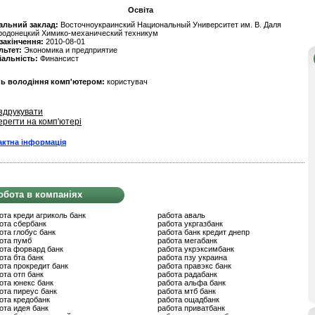
Освіта
альний заклад:
Восточноукраинский Национальный Университет им. В. Даля
родонецкий Химико-механический техникум
 закінчення:
2010-08-01
льтет:
Экономика и предприятие
іальність:
Финансист
нь володіння комп'ютером:
користувач
здрукувати
ерегти на комп'ютері
актна інформація
обота в компаніях
ота креди агриколь банк
работа аваль
ота сбербанк
работа укргазбанк
ота глобус банк
работа банк кредит днепр
ота пумб
работа мегабанк
ота форвард банк
работа укрэксимбанк
ота бта банк
работа пзу украина
ота прокредит банк
работа правэкс банк
ота отп банк
работа радабанк
ота юнекс банк
работа альфа банк
ота пиреус банк
работа мтб банк
ота кредобанк
работа ощадбанк
ота идея банк
работа приватбанк