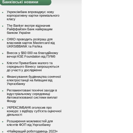
Банківські новини
Укрексімбанк впроваджує нову
корпоративну картки преміального
класу
The Banker вкотре відзначив
Райффайзен Банк найкращим
банком України
ОККО проводить розіграш для
власників карток Mastercard від
UKRSIBBANK та Fishka
Внесок у $60 000 на благодійному
вечорі KSE Foundation від ПУМб
Клієнти ПриватБанк малого та
середнього бізнесу запрошуються
до участі у дослідженні
Фінансування будівництва сонячної
електростанції на Київщині від
Укргазбанку
Регламентовані технічні заходи в
індустріальному середовищі
Автоматизованої системи виплат
Фонду
УКРЕКСІМБАНК оголосив про
конкурс з відбору суб’єкта оціночної
діяльності
Розширення можливостей для
клієнтів ФОП від Укргазбанку
«Найкращий роботодавець 2023»