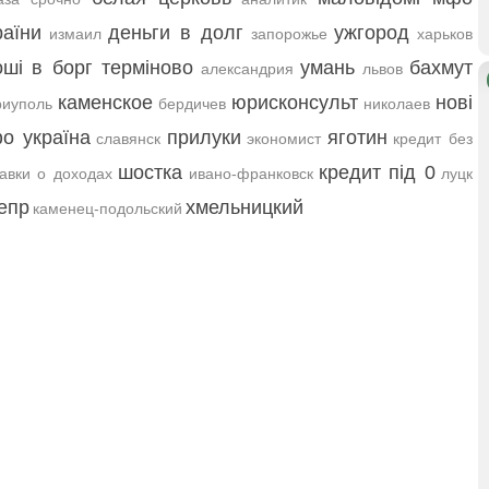
раїни
деньги в долг
ужгород
измаил
запорожье
харьков
оші в борг терміново
умань
бахмут
александрия
львов
каменское
юрисконсульт
нові
иуполь
бердичев
николаев
о україна
прилуки
яготин
славянск
экономист
кредит без
шостка
кредит під 0
авки о доходах
ивано-франковск
луцк
епр
хмельницкий
каменец-подольский