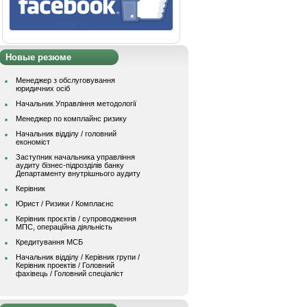
Новые резюме
Менеджер з обслуговування
юридичних осіб
Начальник Управління методології
Менеджер по комплайнс ризику
Начальник відділу / головний
економіст
Заступник начальника управління
аудиту бізнес-підрозділів банку
Департаменту внутрішнього аудиту
Керівник
Юрист / Ризики / Комплаєнс
Керівник проєктів / супроводження
МПС, операційна діяльність
Кредитування МСБ
Начальник вiддiлу / Керівник групи /
Керівник проектів / Головний
фахівець / Головний спеціаліст