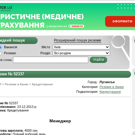
видкий пошук
Розширений пошук резюме
Вакансія
Місто
Резюме
Розділ
ві слова
юме № 52337
Город :
Луганськ
f
>
Резюме в банке
>
Кредитование
Категория:
Резюме в банке
Подкатегория:
Кредитування
ме №
52337
ліковано:
23.12.2013 р.
ика:
Кредитування
Менеджер
това зарплата:
4000 грн.
роботи:
Повний робочий день