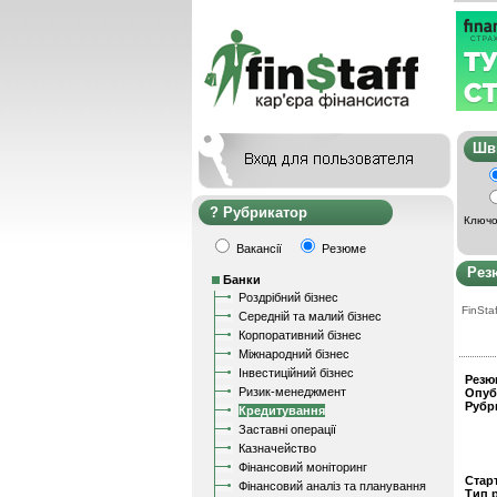
Ш
Рубрикатор
Ключо
Вакансії
Резюме
Рез
Банки
Роздрібний бізнес
FinStaf
Середній та малий бізнес
Корпоративний бізнес
Міжнародний бізнес
Інвестиційний бізнес
Резю
Ризик-менеджмент
Опуб
Рубр
Кредитування
Заставні операції
Казначейство
Фінансовий моніторинг
Стар
Фінансовий аналіз та планування
Тип 