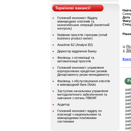
Термінові вакансії
Навч
Севе
Дата
Головний економіст Відділу
Факу
міжнародних платежів та
Спец
казначейських операцій (валютний
контроль)
Ріве
Керівник проєктів і програм (small
business product owner)
Аналітик Б2 (Analyst B2)
Ро
Зб
Директор відділення Банку
Фахівець з оптимізації та
Конт
автоматизації проєктів
Головний економіст управління
корпоративних кредитних ризиків
Департаменту ризик-менеджменту
Р
Фахівець з обслуговування клієнтів
в міжнародний банк (Київ)
раб
Заступник начальника управління
раб
методологічного забезпечення та
раб
навчання з питань ПВК/ФТ
раб
раб
Аудитор
раб
раб
Головний економіст відділу по
раб
взаємодії з національними та
раб
міжнародними платіжними
раб
системами
раб
раб