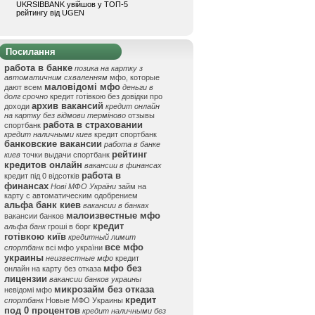
UKRSIBBANK увійшов у ТОП-5
рейтингу від UGEN
Посилання
работа в банке
позика на картку з
автоматичним схваленням
мфо, которые
маловідомі мфо
дают всем
деньги в
долг срочно
кредит готівкою без довідки про
архив вакансий
доходи
кредит онлайн
на картку без відмови терміново
отзывы
работа в страховании
спортбанк
кредит наличными киев
кредит спортбанк
банковские вакансии
работа в банке
рейтинг
киев
точки выдачи спортбанк
кредитов онлайн
вакансии в финансах
работа в
кредит під 0 відсотків
финансах
Нові МФО України
займ на
карту с автоматическим одобрением
альфа банк киев
вакансии в банках
малоизвестные мфо
вакансии банков
кредит
альфа банк
гроші в борг
готівкою київ
кредитный лимит
все мфо
спортбанк
всі мфо україни
украины
неизвестные мфо
кредит
мфо без
онлайн на карту без отказа
лицензии
вакансии банков украины
микрозайм без отказа
невідомі мфо
кредит
спортбанк
Новые МФО Украины
под 0 процентов
кредит наличными без