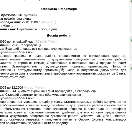
Особиста інформація
о проживання:
Луганськ
та:
незакінчена вища
 народження:
27.01.1980 г.
(46 років )
ь:
Жіноча
йний стан:
Перебуваю в шлюбі, є діти
Досвід роботи
2010 по теперішній час
(16 років 7 міс.)
мпанії:
Банк, Северодонецк
да:
Ведущий специалист по привлечению Клиентов
ціональні обов'язки:
авление графика и плана работы специалистов по привлечению клиентов,
дение планов, ознакомление с документами специалистов; Контроль работы
иалистов в торговых точках; Обеспечение выполнения плана продаж по всем
уктам; Взаимодействие с руководством торговых организаций; Поиск и
лечение к сотрудничеству организаций; Сбор и подготовка документов для
чения договоров в соответствии с требованиями нормативных документов Банка;
товка отчетности.
2005 по 12.2009
(4 роки 7 міс.)
мпанії:
ЗАТ «Догмат Украина» ТМ «Еврокредит» , Северодонецк
да:
Старший советник пункта обслуживания клиентов
ціональні обов'язки:
ние вновь поступивших на работу консультантов помощь в работе консультантов
а обслуживания клиентов выезд по области для проверки работы консультантов
та обслуживания клиентов поиск клиентов общение с клиентами по телефону
ультация клиента пояснения клиентам удобные для них условия кредитования
товка документов оформление договоров работа Windows, MS Office, Internet,
та со сканером отправка и получение почты в Outlook Express консультация
тов об остаточной задолженности по кредиту