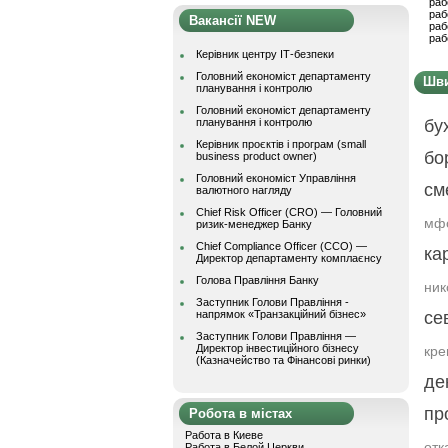
раб
раб
Вакансії NEW
раб
раб
Керівник центру ІТ-безпеки
Головний економіст департаменту
Шви
планування і контролю
Головний економіст департаменту
планування і контролю
бу
Керівник проєктів і програм (small
бо
business product owner)
Головний економіст Управління
см
валютного нагляду
Chief Risk Officer (CRO) — Головний
мфо
ризик-менеджер Банку
Chief Compliance Officer (CCO) —
ка
Директор департаменту комплаєнсу
Голова Правління Банку
ник
Заступник Голови Правління -
напрямок «Транзакційний бізнес»
се
Заступник Голови Правління —
Директор інвестиційного бізнесу
кре
(Казначейство та Фінансові ринки)
де
пр
Робота в містах
Работа в Киеве
отк
Работа в Белой Церкви