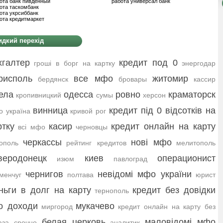
ота банк пивденный
работа универсал банк
ота таскомбанк
ота укрсиббанк
ота кредитмаркет
дкий перехід
хгалтер
кредит под 0
гроші в борг на картку
энергодар
рисполь
все мфо
житомир
бердянск
бровары
кассир
ела
одесса
ровно
краматорск
кропивницкий
сумы
херсон
винница
кредит під 0 відсотків на
 україна
кривой рог
ртку
касир
кредит онлайн на карту
всі мфо
черновцы
черкассы
нові мфо
ополь
рейтинг кредитов
мелитополь
веродонецк
киев
операционист
изюм
павлоград
чернигов
невідомі мфо україни
менчуг
полтава
юрист
ньги в долг на карту
кредит без довідки
тернополь
о доходи
мукачево
миргород
кредит онлайн на карту без
белая церковь
маловідомі мфо
аза срочно
аналитик