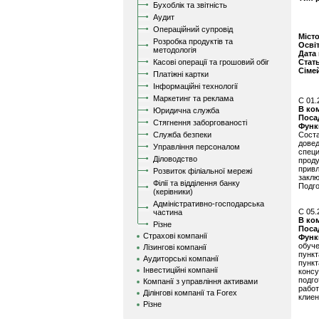
Бухоблік та звітність
Аудит
Операційний супровід
Міст
Розробка продуктів та
Осві
методологія
Дата
Касові операції та грошовий обіг
Стат
Сіме
Платіжні картки
Інформаційні технології
Маркетинг та реклама
C 01.
В ко
Юридична служба
Поса
Стягнення заборгованості
Функ
Служба безпеки
Сост
дове
Управління персоналом
спец
Діловодство
прод
прив
Розвиток філіальної мережі
заклю
Філії та відділення банку
Подго
(керівники)
Адміністративно-господарська
C 05.
частина
В ко
Різне
Поса
Страхові компанії
Функ
обуче
Лізингові компанії
пункт
Аудиторські компанії
пунк
Інвестиційні компанії
конс
подго
Компанії з управління активами
рабо
Ділінгові компанії та Forex
клиен
Різне