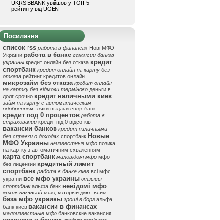
UKRSIBBANK увійшов у ТОП-5
рейтингу від UGEN
Посилання
список rss
работа в финансах
Нові МФО
работа в банке
України
вакансии банков
кредит
украины
кредит онлайн без отказа
спортбанк
кредит онлайн на карту без
отказа
рейтинг кредитов онлайн
микрозайм без отказа
кредит онлайн
на картку без відмови терміново
деньги в
кредит наличными киев
долг срочно
займ на карту с автоматическим
одобрением
точки выдачи спортбанк
кредит под 0 процентов
работа в
страховании
кредит під 0 відсотків
вакансии банков
кредит наличными
Новые
без справки о доходах
спортбанк
МФО Украины
неизвестные мфо
позика
на картку з автоматичним схваленням
карта спортбанк
маловідомі мфо
мфо
кредитный лимит
без лицензии
спортбанк
работа в банке киев
всі мфо
все мфо украины
україни
отзывы
невідомі мфо
спортбанк
альфа банк
архив вакансий
мфо, которые дают всем
база мфо украины
гроші в борг
альфа
вакансии в финансах
банк киев
малоизвестные мфо
банковские вакансии
вакансии в банках