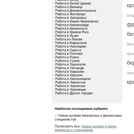
Работа в Белой Церкви
кр
Работа в Виннице
Работа в Днепропетровске
Работа в Житомире
отк
Работа в Запорожье
Работа в Ивано-Франковске
фр
Работа в Кировограде
Работа в Кременчуге
Работа в Кривом Роге
бе
Работа в Луцке
Работа во Львове
Работа в Мариуполе
бел
Работа в Николаеве
Работа в Одессе
гро
Работа в Полтаве
Работа в Ровно
Работа в Сумах
бе
Работа в Тернополе
Работа в Ужгороде
Работа в Харькове
эне
Работа в Херсоне
Работа в Хмельницком
кр
Работа в Черкассах
Работа в Чернигове
Работа в Черновцах
Работа в Других городах
Наиболее посещаемые рубрики
✅ Новые резюме банковских и финансовых
специалистов
Посмотреть все:
Новые резюме в банке,
финансах и страховании