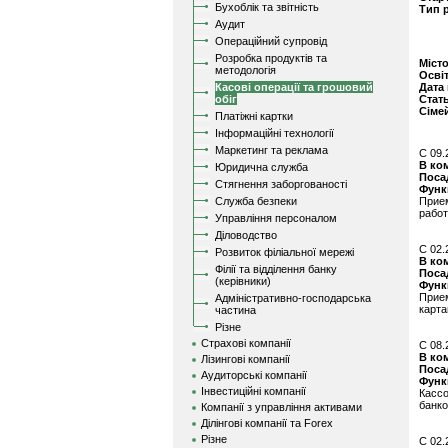
Бухоблік та звітність
Тип 
Аудит
Операційний супровід
Розробка продуктів та
Міст
методологія
Осві
Касові операції та грошовий
Дата
обіг
Стат
Сіме
Платіжні картки
Інформаційні технології
Маркетинг та реклама
C 09.
В ко
Юридична служба
Поса
Стягнення заборгованості
Функ
Служба безпеки
Прием
работ
Управління персоналом
Діловодство
C 02.
Розвиток філіальної мережі
В ко
Філії та відділення банку
Поса
(керівники)
Функ
Прие
Адміністративно-господарська
карта
частина
Різне
Страхові компанії
C 08.
В ко
Лізингові компанії
Поса
Аудиторські компанії
Функ
Інвестиційні компанії
Касс
банк
Компанії з управління активами
Ділінгові компанії та Forex
Різне
C 02.