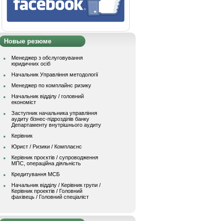
Новые резюме
Менеджер з обслуговування
юридичних осіб
Начальник Управління методології
Менеджер по комплайнс ризику
Начальник відділу / головний
економіст
Заступник начальника управління
аудиту бізнес-підрозділів банку
Департаменту внутрішнього аудиту
Керівник
Юрист / Ризики / Комплаєнс
Керівник проєктів / супроводження
МПС, операційна діяльність
Кредитування МСБ
Начальник вiддiлу / Керівник групи /
Керівник проектів / Головний
фахівець / Головний спеціаліст