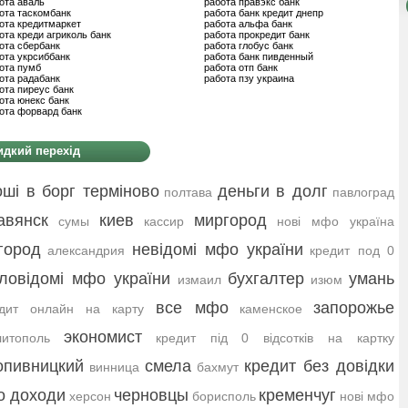
ота аваль
работа правэкс банк
ота таскомбанк
работа банк кредит днепр
ота кредитмаркет
работа альфа банк
ота креди агриколь банк
работа прокредит банк
ота сбербанк
работа глобус банк
ота укрсиббанк
работа банк пивденный
ота пумб
работа отп банк
ота радабанк
работа пзу украина
ота пиреус банк
ота юнекс банк
ота форвард банк
дкий перехід
оші в борг терміново
деньги в долг
полтава
павлоград
авянск
киев
миргород
сумы
кассир
нові мфо україна
город
невідомі мфо україни
александрия
кредит под 0
ловідомі мфо україни
бухгалтер
умань
измаил
изюм
все мфо
запорожье
едит онлайн на карту
каменское
экономист
итополь
кредит під 0 відсотків на картку
опивницкий
смела
кредит без довідки
винница
бахмут
о доходи
черновцы
кременчуг
херсон
борисполь
нові мфо