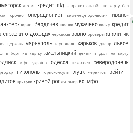
аматорск
кредит під 0
яготин
кредит онлайн на карту без
операционист
ивано-
аза срочно
каменец-подольский
анковск
бердичев
мукачево
кредит
юрист
шостка
касир
з справки о доходах
ровно
аналитик
черкассы
бровары
мариуполь
харьков
львов
ая церковь
тернополь
днепр
хмельницкий
ші в борг на картку
деньги в долг на карту
рдянск
одесса
северодонецк
мфо україна
николаев
никополь
луцк
рейтинг
ргодар
юрисконсульт
чернигов
едитов
кривой рог
всі мфо
прилуки
житомир