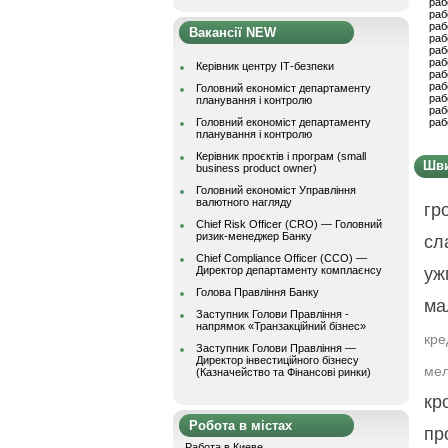
раб
раб
раб
Вакансії NEW
раб
раб
раб
Керівник центру ІТ-безпеки
раб
раб
Головний економіст департаменту
раб
планування і контролю
раб
Головний економіст департаменту
раб
планування і контролю
Керівник проєктів і програм (small
Шви
business product owner)
Головний економіст Управління
валютного нагляду
гр
Chief Risk Officer (CRO) — Головний
ризик-менеджер Банку
сл
Chief Compliance Officer (CCO) —
Директор департаменту комплаєнсу
уж
Голова Правління Банку
ма
Заступник Голови Правління -
напрямок «Транзакційний бізнес»
кр
Заступник Голови Правління —
Директор інвестиційного бізнесу
мел
(Казначейство та Фінансові ринки)
кр
Робота в містах
пр
Работа в Киеве