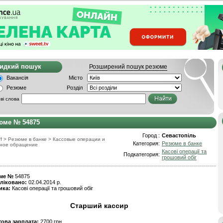
видкий пошук
Розширений пошук резюме
Вакансія
Місто
Резюме
Розділ
ві слова
юме № 54875
Город :
Севастопіль
f
>
Резюме в банке
>
Кассовые операции и
Категория:
Резюме в банке
ное обращение
Касові операції та
Подкатегория:
грошовий обіг
ме №
54875
ліковано:
02.04.2014 р.
ика:
Касові операції та грошовий обіг
Старший кассир
това зарплата:
2700 грн.