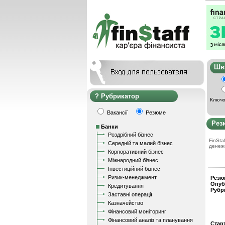
Ш
Рубрикатор
Ключо
Вакансії
Резюме
Рез
Банки
Роздрібний бізнес
FinStaf
Середній та малий бізнес
денеж
Корпоративний бізнес
Міжнародний бізнес
Інвестиційний бізнес
Ризик-менеджмент
Резю
Опуб
Кредитування
Рубр
Заставні операції
Казначейство
Фінансовий моніторинг
Фінансовий аналіз та планування
Стар