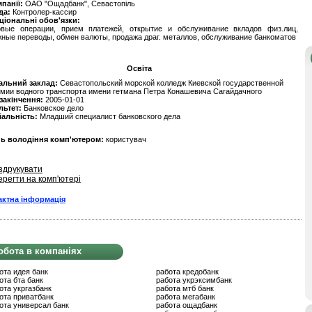
мпанії:
ОАО "Ощадбанк", Севастопіль
да:
Контролер-кассир
ціональні обов'язки:
овые операции, прием платежей, открытие и обслуживание вкладов физ.лиц,
ные переводы, обмен валюты, продажа драг. металлов, обслуживание банкоматов
Освіта
альний заклад:
Севастопольский морской колледж Киевской государственной
мии водного транспорта имени гетмана Петра Конашевича Сагайдачного
 закінчення:
2005-01-01
льтет:
Банковское дело
іальність:
Младший специалист банковского дела
нь володіння комп'ютером:
користувач
здрукувати
ерегти на комп'ютері
актна інформація
обота в компаніях
ота идея банк
работа кредобанк
ота бта банк
работа укрэксимбанк
ота укргазбанк
работа мтб банк
ота приватбанк
работа мегабанк
ота универсал банк
работа ощадбанк