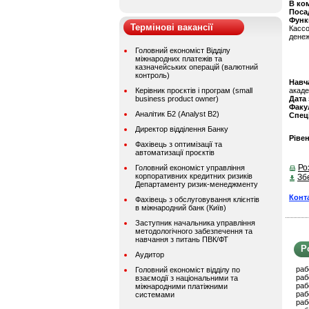
В ко
Поса
Функ
Термінові вакансії
Касс
денеж
Головний економіст Відділу
міжнародних платежів та
казначейських операцій (валютний
контроль)
Навч
Керівник проєктів і програм (small
акаде
business product owner)
Дата
Факу
Аналітик Б2 (Analyst B2)
Спец
Директор відділення Банку
Ріве
Фахівець з оптимізації та
автоматизації проєктів
Ро
Головний економіст управління
корпоративних кредитних ризиків
Зб
Департаменту ризик-менеджменту
Конт
Фахівець з обслуговування клієнтів
в міжнародний банк (Київ)
Заступник начальника управління
методологічного забезпечення та
навчання з питань ПВК/ФТ
Р
Аудитор
раб
Головний економіст відділу по
раб
взаємодії з національними та
раб
міжнародними платіжними
раб
системами
раб