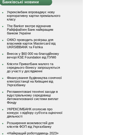
Банківські новини
Укрексімбанк впроваджує нову
корпоративну картки преміального
класу
The Banker вкотре відзначив
Райффайзен Банк найкращим
банком України
ОККО проводить розіграш для
власників карток Mastercard від
UKRSIBBANK та Fishka
Внесок у $60 000 на благодійному
вечорі KSE Foundation від ПУМб
Клієнти ПриватБанк малого та
середнього бізнесу запрошуються
до участі у дослідженні
Фінансування будівництва сонячної
електростанції на Київщині від
Укргазбанку
Регламентовані технічні заходи в
індустріальному середовищі
Автоматизованої системи виплат
Фонду
УКРЕКСІМБАНК оголосив про
конкурс з відбору суб’єкта оціночної
діяльності
Розширення можливостей для
клієнтів ФОП від Укргазбанку
«Найкращий роботодавець 2023»