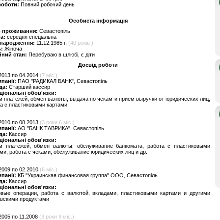
роботи:
Повний робочий день
Особиста інформація
о проживання:
Севастопіль
та:
середня спеціальна
 народження:
11.12.1985 г.
(40 років )
ь:
Жіноча
йний стан:
Перебуваю в шлюбі, є діти
Досвід роботи
2013 по 04.2014
(7 міс.)
мпанії:
ПАО "РАДИКАЛ БАНК", Севастопіль
да:
Старший кассир
ціональні обов'язки:
 платежей, обмен валюты, выдача по чекам и прием выручки от юридических лиц,
а с пластиковыми картами
2010 по 08.2013
(3 роки 6 міс.)
мпанії:
АО "БАНК ТАВРИКА", Севастопіль
да:
Кассир
ціональні обов'язки:
м платежей, обмен валюты, обслуживание банкомата, работа с пластиковыми
ми, работа с чеками, обслуживание юридических лиц и др.
2009 по 02.2010
(6 міс.)
мпанії:
КБ "Украинская финансовая группа" ООО, Севастопіль
да:
Кассир
ціональні обов'язки:
овые операции, работа с валютой, вкладами, пластиковыми картами и другими
овскими продуктами
2005 по 11.2008
(3 роки 9 міс.)