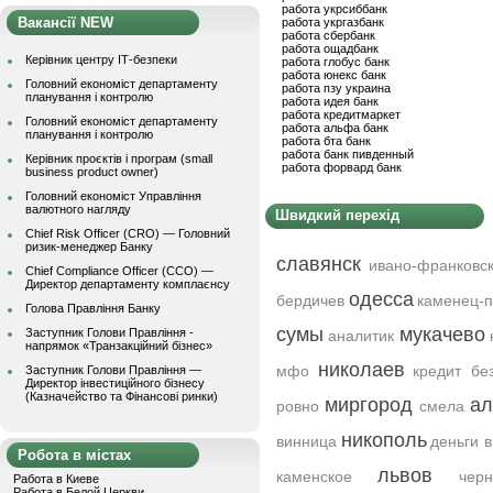
работа укрсиббанк
Вакансії NEW
работа укргазбанк
работа сбербанк
работа ощадбанк
Керівник центру ІТ-безпеки
работа глобус банк
работа юнекс банк
Головний економіст департаменту
работа пзу украина
планування і контролю
работа идея банк
работа кредитмаркет
Головний економіст департаменту
работа альфа банк
планування і контролю
работа бта банк
работа банк пивденный
Керівник проєктів і програм (small
работа форвард банк
business product owner)
Головний економіст Управління
валютного нагляду
Швидкий перехід
Chief Risk Officer (CRO) — Головний
ризик-менеджер Банку
славянск
ивано-франковс
Chief Compliance Officer (CCO) —
Директор департаменту комплаєнсу
одесса
бердичев
каменец-п
Голова Правління Банку
сумы
мукачево
Заступник Голови Правління -
аналитик
напрямок «Транзакційний бізнес»
николаев
мфо
кредит бе
Заступник Голови Правління —
Директор інвестиційного бізнесу
(Казначейство та Фінансові ринки)
миргород
ал
ровно
смела
никополь
винница
деньги в
Робота в містах
львов
каменское
черн
Работа в Киеве
Работа в Белой Церкви