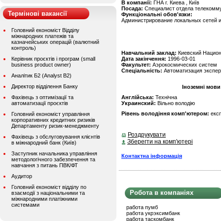
В компанії:
ГНА г. Киева , Київ
Посада:
Cпециалист отдела телекомм
Термінові вакансії
Функціональні обов'язки:
Администрирование локальных сетей и
Головний економіст Відділу
міжнародних платежів та
казначейських операцій (валютний
контроль)
Навчальний заклад:
Киевский Национ
Керівник проєктів і програм (small
Дата закінчення:
1996-03-01
business product owner)
Факультет:
Аэрокосмических систем
Спеціальність:
Автоматизация экспе
Аналітик Б2 (Analyst B2)
Директор відділення Банку
Іноземні мови
Фахівець з оптимізації та
Англійська:
Технічна
автоматизації проєктів
Украинский:
Вільно володію
Рівень володіння комп'ютером:
екс
Головний економіст управління
корпоративних кредитних ризиків
Департаменту ризик-менеджменту
Роздрукувати
Фахівець з обслуговування клієнтів
Зберегти на комп'ютері
в міжнародний банк (Київ)
Заступник начальника управління
Контактна інформація
методологічного забезпечення та
навчання з питань ПВК/ФТ
Аудитор
Головний економіст відділу по
Робота в компаніях
взаємодії з національними та
міжнародними платіжними
системами
работа пумб
работа укрэксимбанк
работа таскомбанк