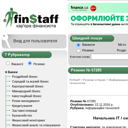
Швидкий пошу
Вакансія
Місто
Резюме
Розділ
Рубрикатор
Ключові слова
Вакансії
Резюме
Резюме № 67285
Банки
Роздрібний бізнес
FinStaff
>
Резюме в банке
>
Информацио
Середній та малий бізнес
технологии
Корпоративний бізнес
Міжнародний бізнес
Інвестиційний бізнес
Ризик-менеджмент
Резюме №
67285
Опубліковано:
22.11.2016 р.
Кредитування
Рубрика:
Інформаційні технології
Заставні операції
Казначейство
Начальник IT / 
Фінансовий моніторинг
Фінансовий аналіз та планування
Стартова зарплата:
за домовленістю