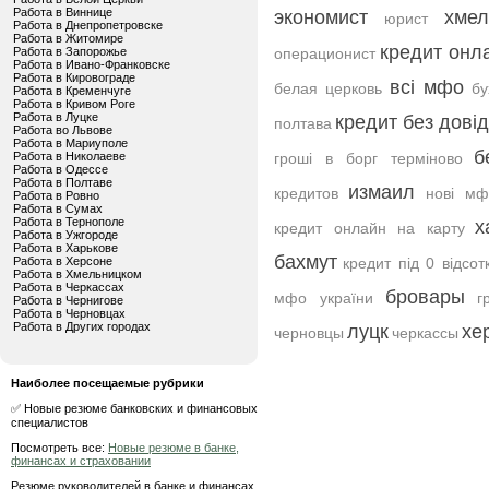
Работа в Виннице
экономист
хмел
юрист
Работа в Днепропетровске
Работа в Житомире
кредит онла
Работа в Запорожье
операционист
Работа в Ивано-Франковске
Работа в Кировограде
всі мфо
белая церковь
бу
Работа в Кременчуге
Работа в Кривом Роге
Работа в Луцке
кредит без дові
полтава
Работа во Львове
Работа в Мариуполе
б
Работа в Николаеве
гроші в борг терміново
Работа в Одессе
Работа в Полтаве
измаил
кредитов
нові мф
Работа в Ровно
Работа в Сумах
Работа в Тернополе
х
кредит онлайн на карту
Работа в Ужгороде
Работа в Харькове
бахмут
Работа в Херсоне
кредит під 0 відсот
Работа в Хмельницком
Работа в Черкассах
бровары
мфо україни
г
Работа в Чернигове
Работа в Черновцах
Работа в Других городах
луцк
хе
черновцы
черкассы
Наиболее посещаемые рубрики
✅ Новые резюме банковских и финансовых
специалистов
Посмотреть все:
Новые резюме в банке,
финансах и страховании
Резюме руководителей в банке и финансах