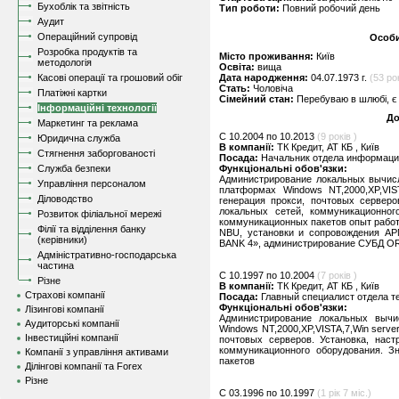
Бухоблік та звітність
Тип роботи:
Повний робочий день
Аудит
Операційний супровід
Особи
Розробка продуктів та
Місто проживання:
Київ
методологія
Освіта:
вища
Касові операції та грошовий обіг
Дата народження:
04.07.1973 г.
(53 ро
Стать:
Чоловіча
Платіжні картки
Сімейний стан:
Перебуваю в шлюбі, є 
Інформаційні технології
До
Маркетинг та реклама
C 10.2004 по 10.2013
(9 років )
Юридична служба
В компанії:
ТК Кредит, АТ КБ , Київ
Стягнення заборгованості
Посада:
Начальник отдела информац
Служба безпеки
Функціональні обов'язки:
Администрирование локальных вычисл
Управління персоналом
платформах Windows NT,2000,XP,VIST
Діловодство
генерация прокси, почтовых серверо
локальных сетей, коммуникационног
Розвиток філіальної мережі
коммуникационных пакетов опыт рабо
Філії та відділення банку
NBU, установки и сопровождения АР
(керівники)
BANK 4», администрирование СУБД O
Адміністративно-господарська
частина
C 10.1997 по 10.2004
(7 років )
Різне
В компанії:
ТК Кредит, АТ КБ , Київ
Страхові компанії
Посада:
Главный специалист отдела 
Функціональні обов'язки:
Лізингові компанії
Администрирование локальных выч
Аудиторські компанії
Windows NT,2000,XP,VISTA,7,Win server 
Інвестиційні компанії
почтовых серверов. Установка, наст
коммуникационного оборудования. З
Компанії з управління активами
пакетов
Ділінгові компанії та Forex
Різне
C 03.1996 по 10.1997
(1 рік 7 міс.)