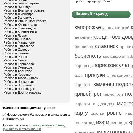
работа прокредит банк
Работа в Белой Церкви
Работа в Виннице
Работа в Днепропетровске
Швидкий перехід
Работа в Житомире
Работа в Запорожье
Работа в Ивано-Франковске
Работа в Кировограде
запорожье
кропивницкий
Работа в Кременчуге
Работа в Кривом Роге
Работа в Луцке
кредит без дов
аналитик
Работа во Львове
Работа в Мариуполе
славянск
Работа в Николаеве
бердичев
креди
Работа в Одессе
Работа в Полтаве
борисполь
маловідомі мф
Работа в Ровно
Работа в Сумах
Работа в Тернополе
юрисконсульт
черновцы
г
Работа в Ужгороде
Работа в Харькове
прилуки
Работа в Херсоне
долг
операционис
Работа в Хмельницком
Работа в Черкассах
каменец-подол
харьков
Работа в Чернигове
Работа в Черновцах
Работа в Других городах
кривой рог
по
тернополь
мирго
справки о доходах
Наиболее посещаемые рубрики
карту
ровно
шостка
мар
✅ Новые резюме банковских и финансовых
специалистов
изюм
к
павлоград
винница
Посмотреть все:
Новые резюме в банке,
финансах и страховании
мелитополь
кременчуг
б