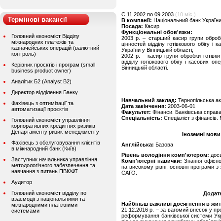
C 11.2002 по 09.2003
(10 міс.)
Термінові вакансії
В компанії:
Національний банк України
Посада:
Касир
Функціональні обов'язки:
Головний економіст Відділу
2003 р. – старший касир групи обробк
міжнародних платежів та
цінностей відділу готівкового обігу і
казначейських операцій (валютний
України у Вінницькій області;
контроль)
2002 р. – касир групи обробки готівки
відділу готівкового обігу і касових о
Керівник проєктів і програм (small
Вінницькій області.
business product owner)
Аналітик Б2 (Analyst B2)
Директор відділення Банку
Навчальний заклад:
Тернопільська ак
Фахівець з оптимізації та
Дата закінчення:
2003-06-01
автоматизації проєктів
Факультет:
Фінанси. Банківська справ
Спеціальність:
Спеціаліст з фінансів. 
Головний економіст управління
корпоративних кредитних ризиків
Департаменту ризик-менеджменту
Іноземні мови
Фахівець з обслуговування клієнтів
Англійська:
Базова
в міжнародний банк (Київ)
Рівень володіння комп'ютером:
дос
Заступник начальника управління
Комп'ютерні навички:
Знання офісно
методологічного забезпечення та
на високому рівні, основні програми з 
навчання з питань ПВК/ФТ
САГО.
Аудитор
Головний економіст відділу по
Додат
взаємодії з національними та
Найбільш важливі досягнення в житті
міжнародними платіжними
21.12.2016 р. – за вагомий внесок у п
системами
реформування банківської системи Укр