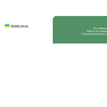
finstaff.com.ua
На главну
Работа по город
Пользовательское с