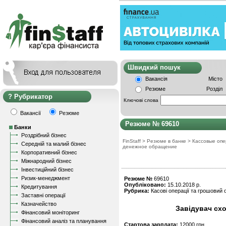
Швидкий пошу
Вакансія
Місто
Резюме
Розділ
Рубрикатор
Ключові слова
Вакансії
Резюме
Резюме № 69610
Банки
Роздрібний бізнес
FinStaff
>
Резюме в банке
>
Кассовые опе
Середній та малий бізнес
денежное обращение
Корпоративний бізнес
Міжнародний бізнес
Інвестиційний бізнес
Ризик-менеджмент
Резюме №
69610
Опубліковано:
15.10.2018 р.
Кредитування
Рубрика:
Касові операції та грошовий о
Заставні операції
Казначейство
Завідувач схо
Фінансовий моніторинг
Фінансовий аналіз та планування
Стартова зарплата:
12000 грн.