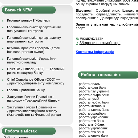
під час виконання службових обов`язк
банку України з нагрудним знаком.
Вакансії NEW
Відомості:
Особисті риси: Швидко на
порядність, справедливість, наполег
посвідчення: є; До переїзду, відрядженн
Керівник центру ІТ-безпеки
Заняття у вільний час (улюблений
Головний економіст департаменту
спорт.
планування і контролю
Головний економіст департаменту
Роздрукувати
планування і контролю
Зберегти на комп'ютері
Керівник проєктів і програм (small
Контактна інформація
business product owner)
Головний економіст Управління
валютного нагляду
Chief Risk Officer (CRO) — Головний
ризик-менеджер Банку
Робота в компаніях
Chief Compliance Officer (CCO) —
Директор департаменту комплаєнсу
работа аваль
работа идея банк
Голова Правління Банку
работа пзу украина
работа альфа банк
Заступник Голови Правління -
работа пумб
напрямок «Транзакційний бізнес»
работа глобус банк
работа мегабанк
Заступник Голови Правління —
работа таскомбанк
Директор інвестиційного бізнесу
работа ощадбанк
(Казначейство та Фінансові ринки)
работа укрсиббанк
работа отп банк
работа мтб банк
работа укргазбанк
Робота в містах
работа бта банк
работа юнекс банк
Работа в Киеве