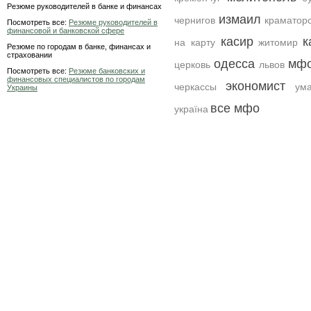
Резюме руководителей в банке и финансах
измаил
чернигов
краматор
Посмотреть все:
Резюме руководителей в
финансовой и банковской сфере
касир
к
на карту
житомир
Резюме по городам в банке, финансах и
страховании
одесса
мфо
церковь
львов
Посмотреть все:
Резюме банковских и
финансовых специалистов по городам
экономист
черкассы
ум
Украины
все мфо
україна