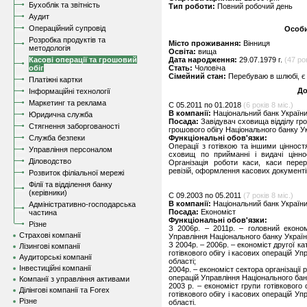
Бухоблік та звітність
Тип роботи:
Повний робочий день
Аудит
Операційний супровід
Особи
Розробка продуктів та
Місто проживання:
Вінниця
методологія
Освіта:
вища
Касові операції та грошовий
Дата народження:
29.07.1979 г.
(47 рок
обіг
Стать:
Чоловіча
Сімейний стан:
Перебуваю в шлюбі, є 
Платіжні картки
До
Інформаційні технології
Маркетинг та реклама
C 05.2011 по 01.2018
(6 років 8 міс.)
В компанії:
Національний банк України
Юридична служба
Посада:
Завідувач сховища відділу гро
Стягнення заборгованості
грошового обігу Національного банку У
Служба безпеки
Функціональні обов'язки:
Операції з готівкою та іншими цінност
Управління персоналом
сховищ по прийманні і видачі цінно
Діловодство
Організація роботи каси, каси пере
ревізій, оформлення касових документів
Розвиток філіальної мережі
Філії та відділення банку
(керівники)
C 09.2003 по 05.2011
(7 років 8 міс.)
В компанії:
Національний банк України
Адміністративно-господарська
Посада:
Економіст
частина
Функціональні обов'язки:
Різне
З 2006р. – 2011р. – головний економі
Страхові компанії
Управління Національного банку України
З 2004р. – 2006р. – економіст другої кат
Лізингові компанії
готівкового обігу і касових операцій У
Аудиторські компанії
області;
Інвестиційні компанії
2004р. – економіст сектора організації р
операцій Управління Національного банк
Компанії з управління активами
2003 р. – економіст групи готівкового о
Ділінгові компанії та Forex
готівкового обігу і касових операцій У
Різне
області.