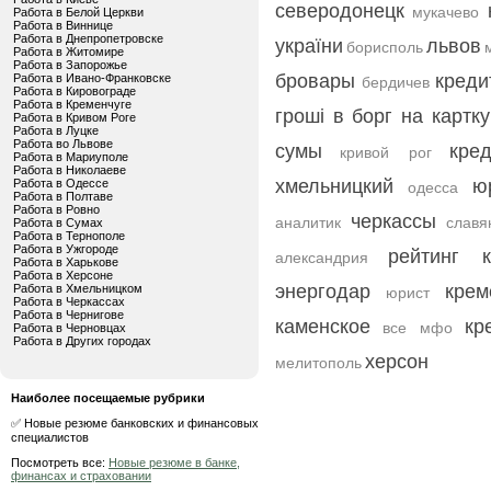
северодонецк
мукачево
Работа в Белой Церкви
Работа в Виннице
Работа в Днепропетровске
україни
львов
борисполь
Работа в Житомире
Работа в Запорожье
бровары
креди
Работа в Ивано-Франковске
бердичев
Работа в Кировограде
Работа в Кременчуге
гроші в борг на картку
Работа в Кривом Роге
Работа в Луцке
Работа во Львове
сумы
кре
кривой рог
Работа в Мариуполе
Работа в Николаеве
хмельницкий
ю
Работа в Одессе
одесса
Работа в Полтаве
Работа в Ровно
черкассы
аналитик
славя
Работа в Сумах
Работа в Тернополе
Работа в Ужгороде
рейтинг к
александрия
Работа в Харькове
Работа в Херсоне
энергодар
крем
Работа в Хмельницком
юрист
Работа в Черкассах
Работа в Чернигове
каменское
кр
все мфо
Работа в Черновцах
Работа в Других городах
херсон
мелитополь
Наиболее посещаемые рубрики
✅ Новые резюме банковских и финансовых
специалистов
Посмотреть все:
Новые резюме в банке,
финансах и страховании