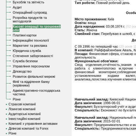
Бухоблік та звітність
Тип роботи:
Повний робочий день
Аудит
Операційний супровід
Особи
Розробка продуктів та
Місто проживання:
Київ
методологія
Освіта:
вища
Касові операції та грошовий
Дата народження:
03.08.1974 г.
(52 ро
обіг
Стать:
Жіноча
Сімейний стан:
Перебуваю в шлюбі, є 
Платіжні картки
До
Інформаційні технології
Маркетинг та реклама
C 09.1996 по теперішній час
(29 років 11
В компанії:
Райффайзенбанк Аваль, К
Юридична служба
Посада:
Финансовая сфера, ст.касир 
Стягнення заборгованості
деятнльность
Служба безпеки
Функціональні обов'язки:
Свод отделения,отчётность,знания 
Управління персоналом
работа с клиентопотоко м,прочие 
Діловодство
финансовый мониторинг,соблюден
установленными кодами валют,о
Розвиток філіальної мережі
аналитика,логистика изучения клиенто
Філії та відділення банку
(керівники)
Адміністративно-господарська
частина
Різне
Навчальний заклад:
Киевский Национ
Дата закінчення:
1996-06-01
Страхові компанії
Факультет:
Бухгалтерский учёт и ауди
Лізингові компанії
Спеціальність:
Економист по бухгалт
Аудиторські компанії
Навчальний заклад:
Национальный пе
Інвестиційні компанії
Дата закінчення:
2015-02-01
Компанії з управління активами
Факультет:
Предпринимательство и ма
Ділінгові компанії та Forex
Спеціальність:
Предпринимательская 
Різне