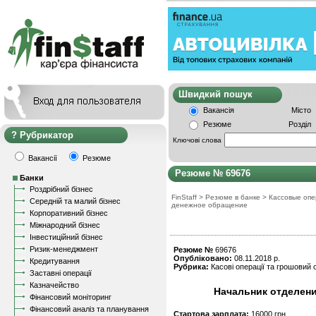
Швидкий пошу
Вакансія
Місто
Резюме
Розділ
Рубрикатор
Ключові слова
Вакансії
Резюме
Резюме № 69676
Банки
Роздрібний бізнес
FinStaff
>
Резюме в банке
>
Кассовые опе
Середній та малий бізнес
денежное обращение
Корпоративний бізнес
Міжнародний бізнес
Інвестиційний бізнес
Ризик-менеджмент
Резюме №
69676
Опубліковано:
08.11.2018 р.
Кредитування
Рубрика:
Касові операції та грошовий о
Заставні операції
Казначейство
Начальник отделени
Фінансовий моніторинг
Фінансовий аналіз та планування
Стартова зарплата:
16000 грн.