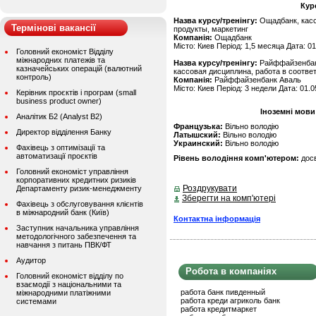
Кур
Назва курсу/тренінгу:
Ощадбанк, касс
Термінові вакансії
продукты, маркетинг
Компанія:
Ощадбанк
Місто: Киев Період: 1,5 месяца Дата: 01
Головний економіст Відділу
міжнародних платежів та
Назва курсу/тренінгу:
Райффайзенбанк
казначейських операцій (валютний
кассовая дисциплина, работа в соотве
контроль)
Компанія:
Райффайзенбанк Аваль
Місто: Киев Період: 3 недели Дата: 01.0
Керівник проєктів і програм (small
business product owner)
Іноземні мови
Аналітик Б2 (Analyst B2)
Французька:
Вільно володію
Директор відділення Банку
Латышский:
Вільно володію
Украинский:
Вільно володію
Фахівець з оптимізації та
автоматизації проєктів
Рівень володіння комп'ютером:
дос
Головний економіст управління
корпоративних кредитних ризиків
Роздрукувати
Департаменту ризик-менеджменту
Зберегти на комп'ютері
Фахівець з обслуговування клієнтів
в міжнародний банк (Київ)
Контактна інформація
Заступник начальника управління
методологічного забезпечення та
навчання з питань ПВК/ФТ
Аудитор
Робота в компаніях
Головний економіст відділу по
взаємодії з національними та
работа банк пивденный
міжнародними платіжними
работа креди агриколь банк
системами
работа кредитмаркет