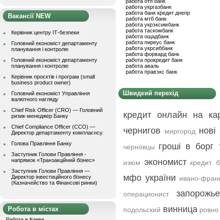
работа отп банк
работа укргазбанк
работа банк кредит днепр
Вакансії NEW
работа мтб банк
работа укрэксимбанк
работа таскомбанк
Керівник центру ІТ-безпеки
работа ощадбанк
работа пиреус банк
Головний економіст департаменту
работа укрсиббанк
планування і контролю
работа форвард банк
Головний економіст департаменту
работа прокредит банк
планування і контролю
работа аваль
работа правэкс банк
Керівник проєктів і програм (small
business product owner)
Швидкий перехід
Головний економіст Управління
валютного нагляду
Chief Risk Officer (CRO) — Головний
кредит онлайн на ка
ризик-менеджер Банку
Chief Compliance Officer (CCO) —
чернигов
нові
миргород
Директор департаменту комплаєнсу
Голова Правління Банку
гроші в борг 
черновцы
Заступник Голови Правління -
напрямок «Транзакційний бізнес»
экономист
изюм
кредит б
Заступник Голови Правління —
мфо україни
Директор інвестиційного бізнесу
ивано-фран
(Казначейство та Фінансові ринки)
запорожье
операционист
винница
Робота в містах
подольский
ровно
Работа в Киеве