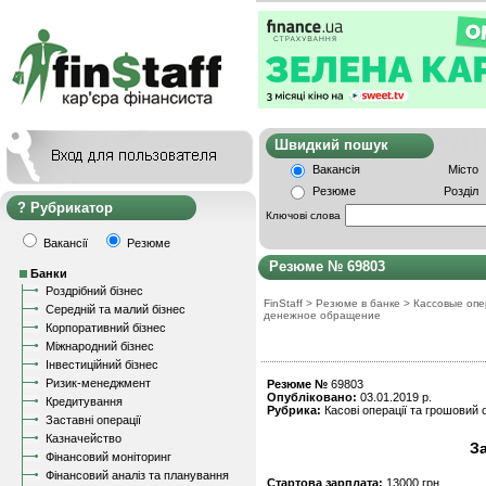
Швидкий пошу
Вакансія
Місто
Резюме
Розділ
Рубрикатор
Ключові слова
Вакансії
Резюме
Резюме № 69803
Банки
Роздрібний бізнес
FinStaff
>
Резюме в банке
>
Кассовые опе
Середній та малий бізнес
денежное обращение
Корпоративний бізнес
Міжнародний бізнес
Інвестиційний бізнес
Ризик-менеджмент
Резюме №
69803
Опубліковано:
03.01.2019 р.
Кредитування
Рубрика:
Касові операції та грошовий о
Заставні операції
Казначейство
З
Фінансовий моніторинг
Фінансовий аналіз та планування
Стартова зарплата:
13000 грн.