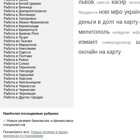
львов
касир
смела
экон
Работа в Белой Церкви
Работа в Виннице
нові мфо украї
Работа в Днепропетровске
бердянск
Работа в Житомире
Работа в Запорожье
деньги в долг на карту
Работа в Ивано-Франковске
Работа в Кировограде
Работа в Кременчуге
мелитополь
невідомі мф
Работа в Кривом Роге
Работа в Луцке
измаил
ш
Работа во Львове
северодонецк
Работа в Мариуполе
Работа в Николаеве
онлайн на карту
Работа в Одессе
Работа в Полтаве
Работа в Ровно
Работа в Сумах
Работа в Тернополе
Работа в Ужгороде
Работа в Харькове
Работа в Херсоне
Работа в Хмельницком
Работа в Черкассах
Работа в Чернигове
Работа в Черновцах
Работа в Других городах
Наиболее посещаемые рубрики
✅ Новые резюме банковских и финансовых
специалистов
Посмотреть все:
Новые резюме в банке,
финансах и страховании