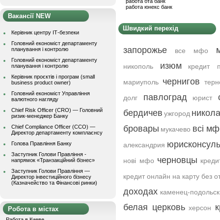
работа бта банк
работа юнекс банк
Вакансії NEW
Швидкий перехід
Керівник центру ІТ-безпеки
Головний економіст департаменту
запорожье
планування і контролю
все мфо
Головний економіст департаменту
изюм
никополь
кредит 
планування і контролю
Керівник проєктів і програм (small
чернигов
мариуполь
терн
business product owner)
Головний економіст Управління
павлоград
долг
юрист
валютного нагляду
Chief Risk Officer (CRO) — Головний
бердичев
никол
ужгород
ризик-менеджер Банку
Chief Compliance Officer (CCO) —
бровары
всі мф
мукачево
Директор департаменту комплаєнсу
юрисконсуль
Голова Правління Банку
александрия
Заступник Голови Правління -
черновцы
нові мфо
креди
напрямок «Транзакційний бізнес»
Заступник Голови Правління —
кредит онлайн на карту без о
Директор інвестиційного бізнесу
(Казначейство та Фінансові ринки)
доходах
каменец-подольск
белая церковь
к
херсон
Робота в містах
Работа в Киеве