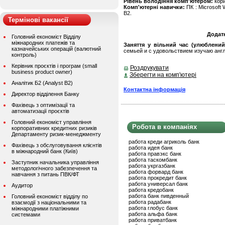
Рівень володіння комп'ютером:
кор
Комп'ютерні навички:
ПК : Microsoft W
B2.
Термінові вакансії
Додат
Головний економіст Відділу
міжнародних платежів та
Заняття у вільний час (улюблений
казначейських операцій (валютний
семьей и с удовольствием изучаю англ
контроль)
Керівник проєктів і програм (small
Роздрукувати
business product owner)
Зберегти на комп'ютері
Аналітик Б2 (Analyst B2)
Контактна інформація
Директор відділення Банку
Фахівець з оптимізації та
автоматизації проєктів
Головний економіст управління
Робота в компаніях
корпоративних кредитних ризиків
Департаменту ризик-менеджменту
работа креди агриколь банк
Фахівець з обслуговування клієнтів
работа идея банк
в міжнародний банк (Київ)
работа правэкс банк
работа таскомбанк
Заступник начальника управління
работа укргазбанк
методологічного забезпечення та
работа форвард банк
навчання з питань ПВК/ФТ
работа прокредит банк
работа универсал банк
Аудитор
работа кредобанк
работа банк пивденный
Головний економіст відділу по
работа радабанк
взаємодії з національними та
работа глобус банк
міжнародними платіжними
работа альфа банк
системами
работа приватбанк