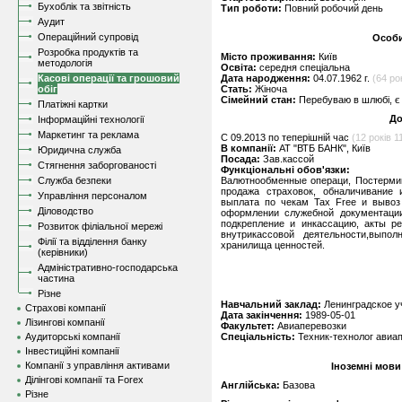
Бухоблік та звітність
Тип роботи:
Повний робочий день
Аудит
Операційний супровід
Особи
Розробка продуктів та
Місто проживання:
Київ
методологія
Освіта:
середня спеціальна
Касові операції та грошовий
Дата народження:
04.07.1962 г.
(64 ро
обіг
Стать:
Жіноча
Сімейний стан:
Перебуваю в шлюбі, є 
Платіжні картки
До
Інформаційні технології
Маркетинг та реклама
C 09.2013 по теперішній час
(12 років 11
В компанії:
АТ "ВТБ БАНК", Київ
Юридична служба
Посада:
Зав.кассой
Стягнення заборгованості
Функціональні обов'язки:
Служба безпеки
Валютнообменные операци, Постермин
продажа страховок, обналичивание 
Управління персоналом
выплата по чекам Tax Free и вывоз
Діловодство
оформлении служебной документации
подкрепление и инкассацию, акты ре
Розвиток філіальної мережі
внутрикассовой деятельности,выпол
Філії та відділення банку
хранилища ценностей.
(керівники)
Адміністративно-господарська
частина
Різне
Навчальний заклад:
Ленинградское у
Страхові компанії
Дата закінчення:
1989-05-01
Лізингові компанії
Факультет:
Авиаперевозки
Аудиторські компанії
Спеціальність:
Техник-технолог авиа
Інвестиційні компанії
Компанії з управління активами
Іноземні мови
Ділінгові компанії та Forex
Англійська:
Базова
Різне