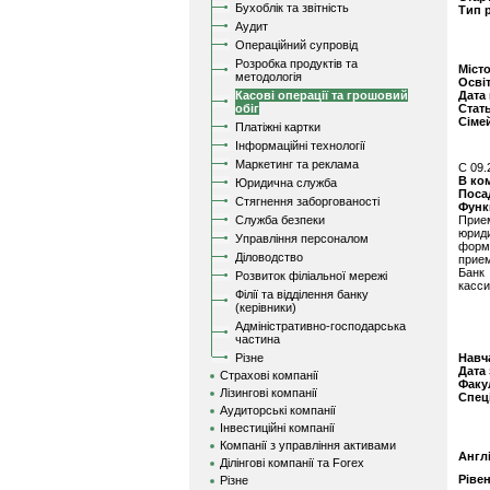
Бухоблік та звітність
Тип 
Аудит
Операційний супровід
Розробка продуктів та
Міст
методологія
Осві
Касові операції та грошовий
Дата
обіг
Стат
Сіме
Платіжні картки
Інформаційні технології
Маркетинг та реклама
C 09.
В ко
Юридична служба
Поса
Стягнення заборгованості
Функ
Служба безпеки
Прием
юрид
Управління персоналом
форм
Діловодство
прие
Банк
Розвиток філіальної мережі
касси
Філії та відділення банку
(керівники)
Адміністративно-господарська
частина
Різне
Навч
Дата
Страхові компанії
Факу
Лізингові компанії
Спец
Аудиторські компанії
Інвестиційні компанії
Компанії з управління активами
Англ
Ділінгові компанії та Forex
Ріве
Різне