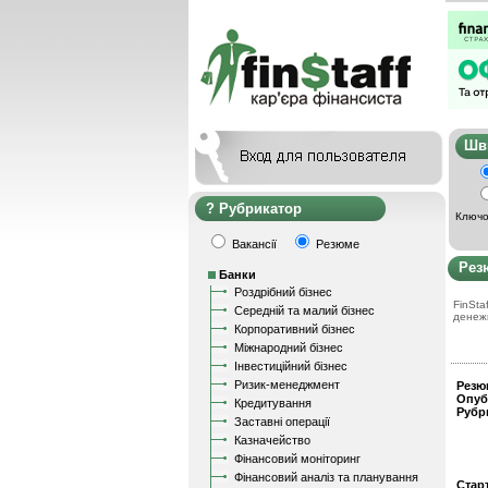
Ш
Рубрикатор
Ключо
Вакансії
Резюме
Рез
Банки
Роздрібний бізнес
FinStaf
Середній та малий бізнес
денеж
Корпоративний бізнес
Міжнародний бізнес
Інвестиційний бізнес
Ризик-менеджмент
Резю
Опуб
Кредитування
Рубр
Заставні операції
Казначейство
Фінансовий моніторинг
Фінансовий аналіз та планування
Стар