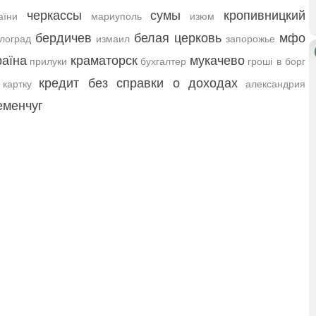
черкассы
сумы
кропивницкий
аїни
мариуполь
изюм
бердичев
белая церковь
мфо
лоград
измаил
запорожье
раїна
краматорск
мукачево
прилуки
бухгалтер
гроші в борг
кредит без справки о доходах
картку
александрия
еменчуг