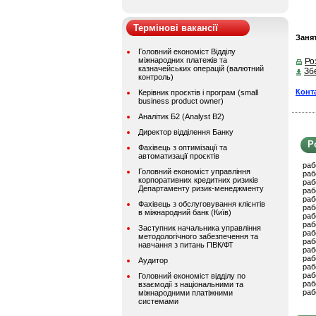
Термінові вакансії
Занят
Головний економіст Відділу
міжнародних платежів та
Ро
казначейських операцій (валютний
Зб
контроль)
Конт
Керівник проєктів і програм (small
business product owner)
Аналітик Б2 (Analyst B2)
Директор відділення Банку
Р
Фахівець з оптимізації та
автоматизації проєктів
раб
Головний економіст управління
раб
корпоративних кредитних ризиків
раб
Департаменту ризик-менеджменту
раб
раб
Фахівець з обслуговування клієнтів
раб
в міжнародний банк (Київ)
раб
раб
Заступник начальника управління
раб
методологічного забезпечення та
раб
навчання з питань ПВК/ФТ
раб
раб
Аудитор
раб
раб
Головний економіст відділу по
раб
взаємодії з національними та
раб
міжнародними платіжними
системами