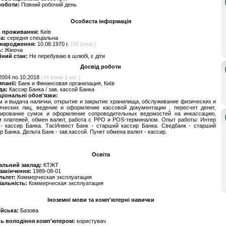
роботи:
Повний робочий день
Особиста інформація
о проживання:
Київ
та:
середня спеціальна
 народження:
10.08.1970 г.
(56 років )
ь:
Жіноча
йний стан:
Не перебуваю в шлюбі, є діти
Досвід роботи
2004 по 10.2018
(14 років 1 міс.)
мпанії:
Банк и Финансовая организация, Київ
да:
Кассир Банка / зав. кассой Банка
ціональні обов'язки:
 и выдача налички, открытие и закрытие хранилища, обслуживание физических и
ических лиц, ведение и оформление кассовой документации , пересчет денег,
ирование сумок и оформление сопроводительных ведомостей на инкассацию,
м платежей, обмен валют, работа с РРО и POS-терминалом. Опыт работы: Интер
 - кассир Банка. ТасИнвест Банк - старший кассир Банка. Сведбанк - старший
р Банка. Дельта Банк - зав.кассой. Пункт обмена валют - кассир.
Освіта
альний заклад:
КТЖТ
 закінчення:
1989-08-01
льтет:
Коммерческая эксплуатация
іальність:
Коммерческая эксплуатация
Іноземні мови та комп'ютерні навички
ійська:
Базова
нь володіння комп'ютером:
користувач