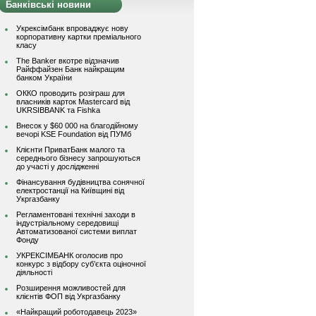
Банківські новини
Укрексімбанк впроваджує нову
корпоративну картки преміального
класу
The Banker вкотре відзначив
Райффайзен Банк найкращим
банком України
ОККО проводить розіграш для
власників карток Mastercard від
UKRSIBBANK та Fishka
Внесок у $60 000 на благодійному
вечорі KSE Foundation від ПУМб
Клієнти ПриватБанк малого та
середнього бізнесу запрошуються
до участі у дослідженні
Фінансування будівництва сонячної
електростанції на Київщині від
Укргазбанку
Регламентовані технічні заходи в
індустріальному середовищі
Автоматизованої системи виплат
Фонду
УКРЕКСІМБАНК оголосив про
конкурс з відбору суб’єкта оціночної
діяльності
Розширення можливостей для
клієнтів ФОП від Укргазбанку
«Найкращий роботодавець 2023»