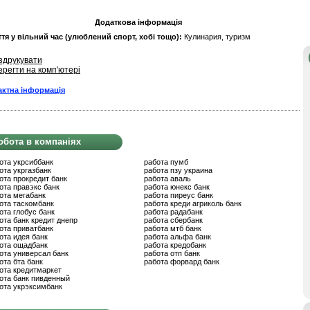
Додаткова інформація
тя у вільний час (улюблений спорт, хобі тощо):
Кулинария, туризм
здрукувати
ерегти на комп'ютері
актна інформація
обота в компаніях
ота укрсиббанк
работа пумб
ота укргазбанк
работа пзу украина
ота прокредит банк
работа аваль
ота правэкс банк
работа юнекс банк
ота мегабанк
работа пиреус банк
ота таскомбанк
работа креди агриколь банк
ота глобус банк
работа радабанк
ота банк кредит днепр
работа сбербанк
ота приватбанк
работа мтб банк
ота идея банк
работа альфа банк
ота ощадбанк
работа кредобанк
ота универсал банк
работа отп банк
ота бта банк
работа форвард банк
ота кредитмаркет
ота банк пивденный
ота укрэксимбанк