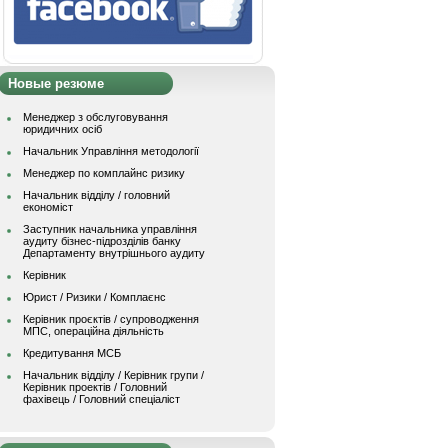
Новые резюме
Менеджер з обслуговування
юридичних осіб
Начальник Управління методології
Менеджер по комплайнс ризику
Начальник відділу / головний
економіст
Заступник начальника управління
аудиту бізнес-підрозділів банку
Департаменту внутрішнього аудиту
Керівник
Юрист / Ризики / Комплаєнс
Керівник проєктів / супроводження
МПС, операційна діяльність
Кредитування МСБ
Начальник вiддiлу / Керівник групи /
Керівник проектів / Головний
фахівець / Головний спеціаліст