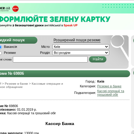
видкий пошук
Розширений пошук резюме
Вакансія
Місто
Резюме
Розділ
ві слова
юме № 69806
Город :
Київ
f
>
Резюме в банке
>
Кассовые операции и
Категория:
Резюме в банке
ное обращение
Касові операції та
Подкатегория:
грошовий обіг
ме №
69806
ліковано:
01.01.2019 р.
ика:
Касові операції та грошовий обіг
Кассир Банка
това зарплата:
13000 грн.