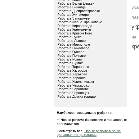
Работа в Белой Церкви
укр
Работа в Виннице
Работа в Днепропетровске
Работа в Житомире
пав
Работа в Запорожье
Работа в Ивано-Франковске
ук
Работа в Кировограде
Работа в Кременчуге
Работа в Кривом Роге
на 
Работа в Луцке
Работа во Львове
Работа в Мариуполе
кр
Работа в Николаеве
Работа в Одессе
Работа в Полтаве
Работа в Ровно
Работа в Сумах
Работа в Тернополе
Работа в Ужгороде
Работа в Харькове
Работа в Херсоне
Работа в Хмельницком
Работа в Черкассах
Работа в Чернигове
Работа в Черновцах
Работа в Других городах
Наиболее посещаемые рубрики
✅ Новые резюме банковских и финансовых
специалистов
Посмотреть все:
Новые резюме в банке,
финансах и страховании