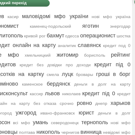
дкий перехід
ев
маловідомі мфо україни
касир
нові мфо україна
ономист
яготин
каменец-подольский
энергодар
литополь
бахмут
операционист
кривой рог
одесса
шостка
едит онлайн на карту
славянск
аналитик
кредит под 0
се мфо
житомир
рейтинг
хмельницкий
борисполь
едитов
кредит під 0
кредит без довідки про доходи
дсотків на картку
луцк
гроші в борг
смела
бровары
рміново
бердянск
каменское
деньги в долг на карту
исконсульт
львов
кредит під 0
кассир
николаев
кредит
ровно
харьков
лайн на карту без отказа срочно
днепр
ужгород
юрист
город
ивано-франковск
деньги в долг
рсон
умань
тернополь
всі мфо
северодонецк
нові мфо
рновцы
никополь
винница
полтава
чернигов
невідомі мфо