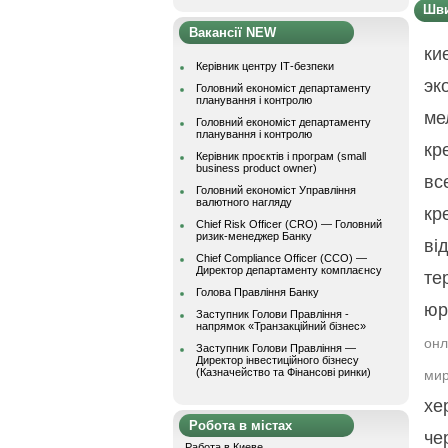
Шви
Вакансії NEW
ки
Керівник центру ІТ-безпеки
эк
Головний економіст департаменту
планування і контролю
ме
Головний економіст департаменту
планування і контролю
кр
Керівник проєктів і програм (small
business product owner)
в
Головний економіст Управління
валютного нагляду
кр
Chief Risk Officer (CRO) — Головний
ризик-менеджер Банку
ві
Chief Compliance Officer (CCO) —
Директор департаменту комплаєнсу
те
Голова Правління Банку
юр
Заступник Голови Правління -
напрямок «Транзакційний бізнес»
он
Заступник Голови Правління —
Директор інвестиційного бізнесу
(Казначейство та Фінансові ринки)
мир
хе
Робота в містах
че
Работа в Киеве