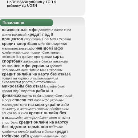
UKRSIBBANK увійшов у ТОП-5
рейтингу від UGEN
Посилання
неизвестные мфо
работа в банке киев
кредит под 0
архив вакансий
процентов
спортбанк
Нові МФО України
кредит спортбанк
мфо без лицензии
невідомі мфо
малоизвестные мфо
кредитный лимит спортбанк
кредит
карта
готівкою без довідки про доходи
спортбанк
вакансии в банках
вакансии
все мфо украины
банков
кредит
наличными киев
Новые МФО Украины
кредит онлайн на карту без отказа
позика на картку з автоматичним
схваленням
работа в страховании
микрозайм без отказа
альфа банк
работа в
кредит під 0 відсотків
финансах
точки выдачи спортбанк
гроші
список rss
в борг
база мфо украины
всі мфо україни
маловідомі мфо
займ
на карту с автоматическим одобрением
кредит онлайн без
альфа банк киев
отказа
мфо, которые дают всем
отзывы
кредит онлайн на картку
спортбанк
без відмови терміново
рейтинг
кредит
кредитов онлайн
работа в банке
готівкою київ
кредит наличными без