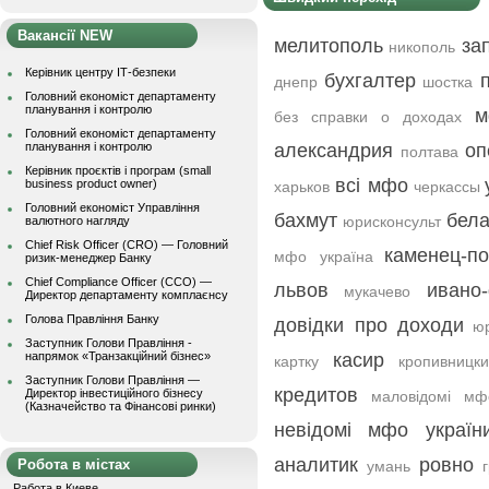
Вакансії NEW
мелитополь
за
никополь
Керівник центру ІТ-безпеки
бухгалтер
днепр
шостка
Головний економіст департаменту
планування і контролю
м
без справки о доходах
Головний економіст департаменту
планування і контролю
александрия
оп
полтава
Керівник проєктів і програм (small
всі мфо
business product owner)
харьков
черкассы
Головний економіст Управління
бахмут
бела
юрисконсульт
валютного нагляду
Chief Risk Officer (CRO) — Головний
каменец-п
мфо україна
ризик-менеджер Банку
Chief Compliance Officer (CCO) —
львов
ивано
мукачево
Директор департаменту комплаєнсу
Голова Правління Банку
довідки про доходи
ю
Заступник Голови Правління -
напрямок «Транзакційний бізнес»
касир
картку
кропивницк
Заступник Голови Правління —
кредитов
Директор інвестиційного бізнесу
маловідомі мф
(Казначейство та Фінансові ринки)
невідомі мфо україн
аналитик
ровно
Робота в містах
умань
Работа в Киеве