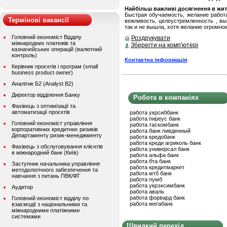
Найбільш важливі досягнення в житті
Быстрая обучаемость, желание работа
Термінові вакансії
вежливость, целеустремленность , вы
так и не вышла, хотя желание огромное
Головний економіст Відділу
Роздрукувати
міжнародних платежів та
Зберегти на комп'ютері
казначейських операцій (валютний
контроль)
Контактна інформація
Керівник проєктів і програм (small
business product owner)
Аналітик Б2 (Analyst B2)
Директор відділення Банку
Робота в компаніях
Фахівець з оптимізації та
автоматизації проєктів
работа укрсиббанк
работа пиреус банк
Головний економіст управління
работа таскомбанк
корпоративних кредитних ризиків
работа банк пивденный
Департаменту ризик-менеджменту
работа кредобанк
работа креди агриколь банк
Фахівець з обслуговування клієнтів
работа универсал банк
в міжнародний банк (Київ)
работа альфа банк
работа бта банк
Заступник начальника управління
работа кредитмаркет
методологічного забезпечення та
работа мтб банк
навчання з питань ПВК/ФТ
работа пумб
работа укрэксимбанк
Аудитор
работа аваль
работа форвард банк
Головний економіст відділу по
работа мегабанк
взаємодії з національними та
міжнародними платіжними
системами
Швидкий перехід