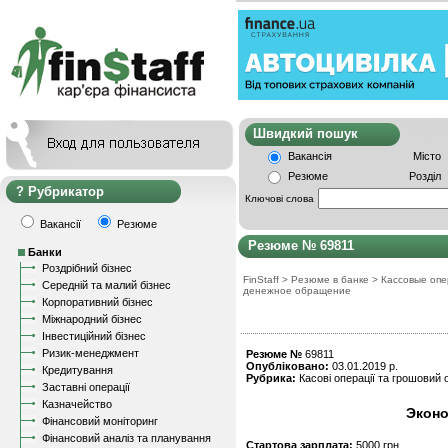
Швидкий пошу
Вакансія
Місто
Резюме
Розділ
Рубрикатор
Ключові слова
Вакансії
Резюме
Резюме № 69811
Банки
Роздрібний бізнес
FinStaff
>
Резюме в банке
>
Кассовые опе
Середній та малий бізнес
денежное обращение
Корпоративний бізнес
Міжнародний бізнес
Інвестиційний бізнес
Ризик-менеджмент
Резюме №
69811
Опубліковано:
03.01.2019 р.
Кредитування
Рубрика:
Касові операції та грошовий о
Заставні операції
Казначейство
Эконо
Фінансовий моніторинг
Фінансовий аналіз та планування
Стартова зарплата:
5000 грн.