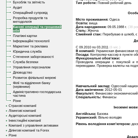
Бухоблік та звітність
Тип роботи:
Повний робочий день
Аудит
Операційний супровід
Особи
Розробка продуктів та
Місто проживання:
Одеса
методологія
Освіта:
вища
Касові операції та грошовий
Дата народження:
09.05.1988 г.
(38 рок
обіг
Стать:
Жіноча
Сімейний стан:
Перебуваю в шлюбі, є 
Платіжні картки
До
Інформаційні технології
Маркетинг та реклама
C 09.2010 по 03.2011
(6 міс.)
В компанії:
Украинская финансовая г
Юридична служба
Посада:
Контролер-кассир в пункте о
Стягнення заборгованості
Функціональні обов'язки:
Служба безпеки
Проводила операции с покупкой и п
переводами. Проверка валюты на подли
Управління персоналом
Діловодство
Розвиток філіальної мережі
Філії та відділення банку
Навчальний заклад:
Одесский национ
(керівники)
Дата закінчення:
2012-05-01
Адміністративно-господарська
Факультет:
Финансово-экономический
частина
Спеціальність:
Финансы
Різне
Страхові компанії
Іноземні мови
Лізингові компанії
Англійська:
Базова
Аудиторські компанії
Украинский:
Вільно володію
Інвестиційні компанії
Рівень володіння комп'ютером:
дос
Компанії з управління активами
Ділінгові компанії та Forex
Різне
Додат