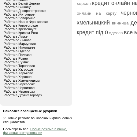
кредит онлайн на
херсон
Работа в Белой Церкви
Работа в Виннице
Работа в Днепропетровске
черно
онлайн на карту
Работа в Житомире
Работа в Запорожье
хмельницкий
де
Работа в Ивано-Франковске
винница
Работа в Кировограде
Работа в Кременчуге
кредит під 0
все 
одесса
Работа в Кривом Роге
Работа в Луцке
Работа во Львове
Работа в Мариуполе
Работа в Николаеве
Работа в Одессе
Работа в Полтаве
Работа в Ровно
Работа в Сумах
Работа в Тернополе
Работа в Ужгороде
Работа в Харькове
Работа в Херсоне
Работа в Хмельницком
Работа в Черкассах
Работа в Чернигове
Работа в Черновцах
Работа в Других городах
Наиболее посещаемые рубрики
✅ Новые резюме банковских и финансовых
специалистов
Посмотреть все:
Новые резюме в банке,
финансах и страховании