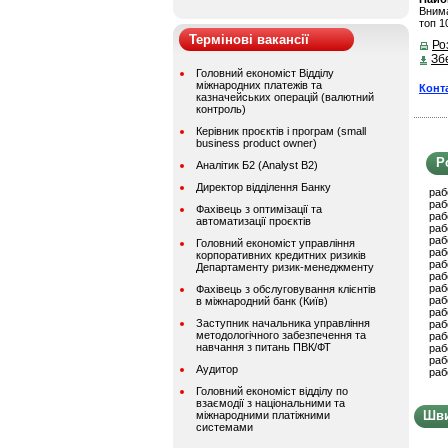
Внима
топ 1
Термінові вакансії
Ро
Зб
Головний економіст Відділу
міжнародних платежів та
Конт
казначейських операцій (валютний
контроль)
Керівник проєктів і програм (small
business product owner)
Р
Аналітик Б2 (Analyst B2)
Директор відділення Банку
раб
раб
Фахівець з оптимізації та
раб
автоматизації проєктів
раб
раб
Головний економіст управління
раб
корпоративних кредитних ризиків
раб
Департаменту ризик-менеджменту
раб
раб
Фахівець з обслуговування клієнтів
раб
в міжнародний банк (Київ)
раб
Заступник начальника управління
раб
методологічного забезпечення та
раб
навчання з питань ПВК/ФТ
раб
раб
Аудитор
раб
Головний економіст відділу по
взаємодії з національними та
Шви
міжнародними платіжними
системами