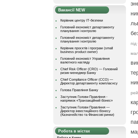
эн
Вакансії NEW
ни
Керівник центру ІТ-безпеки
ль
Головний економіст департаменту
планування і контролю
бе
Головний економіст департаменту
планування і контролю
під
Керівник проєктів і програм (small
business product owner)
мал
Головний економіст Управління
ви
валютного нагляду
Chief Risk Officer (CRO) — Головний
те
ризик-менеджер Банку
Chief Compliance Officer (CCO) —
ни
Директор департаменту комплаєнсу
Голова Правління Банку
рей
Заступник Голови Правління -
напрямок «Транзакційний бізнес»
ка
Заступник Голови Правління —
Директор інвестиційного бізнесу
гр
(Казначейство та Фінансові ринки)
па
Робота в містах
ма
Работа в Киеве