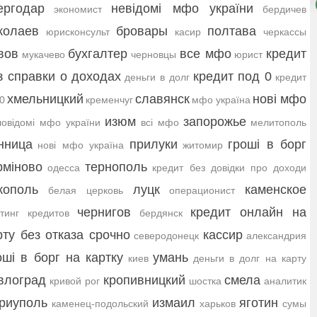
ергодар
невідомі мфо україни
экономист
бердичев
колаев
бровары
полтава
юрисконсульт
касир
черкассы
вов
бухгалтер
все мфо
кредит
мукачево
черновцы
юрист
з справки о доходах
кредит под 0
деньги в долг
кредит
хмельницкий
славянск
нові мфо
 0
кременчуг
мфо україна
изюм
запорожье
овідомі мфо україни
всі мфо
мелитополь
нница
прилуки
гроші в борг
нові мфо україна
житомир
рміново
тернополь
одесса
кредит без довідки про доходи
кополь
луцк
каменское
белая церковь
операционист
чернигов
кредит онлайн на
тинг кредитов
бердянск
рту без отказа срочно
кассир
северодонецк
александрия
оші в борг на картку
умань
киев
деньги в долг на карту
влоград
кропивницкий
смела
кривой рог
шостка
аналитик
риуполь
измаил
яготин
каменец-подольский
харьков
сумы