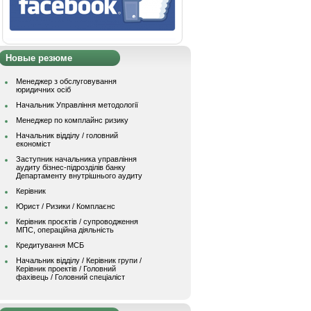
Новые резюме
Менеджер з обслуговування
юридичних осіб
Начальник Управління методології
Менеджер по комплайнс ризику
Начальник відділу / головний
економіст
Заступник начальника управління
аудиту бізнес-підрозділів банку
Департаменту внутрішнього аудиту
Керівник
Юрист / Ризики / Комплаєнс
Керівник проєктів / супроводження
МПС, операційна діяльність
Кредитування МСБ
Начальник вiддiлу / Керівник групи /
Керівник проектів / Головний
фахівець / Головний спеціаліст