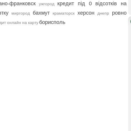
ано-франковск
кредит під 0 відсотків на
ужгород
ртку
бахмут
херсон
ровно
миргород
краматорск
днепр
борисполь
дит онлайн на карту