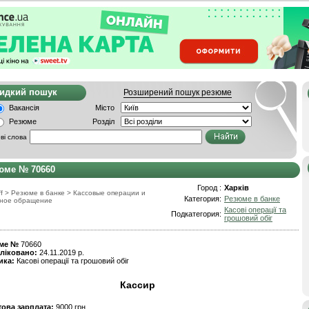
видкий пошук
Розширений пошук резюме
Вакансія
Місто
Резюме
Розділ
ві слова
юме № 70660
Город :
Харків
f
>
Резюме в банке
>
Кассовые операции и
Категория:
Резюме в банке
ное обращение
Касові операції та
Подкатегория:
грошовий обіг
ме №
70660
ліковано:
24.11.2019 р.
ика:
Касові операції та грошовий обіг
Кассир
това зарплата:
9000 грн.