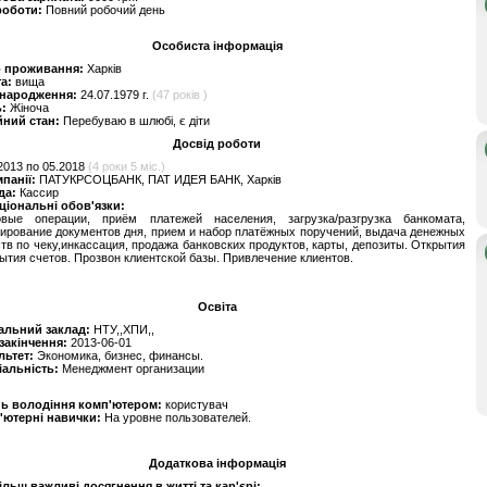
роботи:
Повний робочий день
Особиста інформація
о проживання:
Харків
та:
вища
 народження:
24.07.1979 г.
(47 років )
ь:
Жіноча
йний стан:
Перебуваю в шлюбі, є діти
Досвід роботи
2013 по 05.2018
(4 роки 5 міс.)
мпанії:
ПАТУКРСОЦБАНК, ПАТ ИДЕЯ БАНК, Харків
да:
Кассир
ціональні обов'язки:
овые операции, приём платежей населения, загрузка/разгрузка банкомата,
рование документов дня, прием и набор платёжных поручений, выдача денежных
тв по чеку,инкассация, продажа банковских продуктов, карты, депозиты. Открытия
рытия счетов. Прозвон клиентской базы. Привлечение клиентов.
Освіта
альний заклад:
НТУ,,ХПИ,,
 закінчення:
2013-06-01
льтет:
Экономика, бизнес, финансы.
іальність:
Менеджмент организации
нь володіння комп'ютером:
користувач
'ютерні навички:
На уровне пользователей.
Додаткова інформація
льш важливі досягнення в житті та кар'єрі: