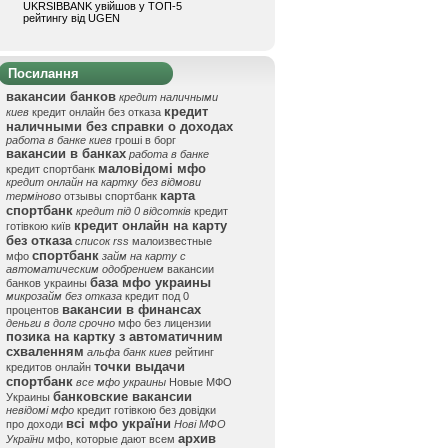
UKRSIBBANK увійшов у ТОП-5
рейтингу від UGEN
Посилання
вакансии банков
кредит наличными
кредит
киев
кредит онлайн без отказа
наличными без справки о доходах
работа в банке киев
гроші в борг
вакансии в банках
работа в банке
маловідомі мфо
кредит спортбанк
кредит онлайн на картку без відмови
карта
терміново
отзывы спортбанк
спортбанк
кредит під 0 відсотків
кредит
кредит онлайн на карту
готівкою київ
без отказа
список rss
малоизвестные
спортбанк
мфо
займ на карту с
автоматическим одобрением
вакансии
база мфо украины
банков украины
микрозайм без отказа
кредит под 0
вакансии в финансах
процентов
деньги в долг срочно
мфо без лицензии
позика на картку з автоматичним
схваленням
альфа банк киев
рейтинг
точки выдачи
кредитов онлайн
спортбанк
все мфо украины
Новые МФО
банковские вакансии
Украины
невідомі мфо
кредит готівкою без довідки
всі мфо україни
про доходи
Нові МФО
архив
України
мфо, которые дают всем