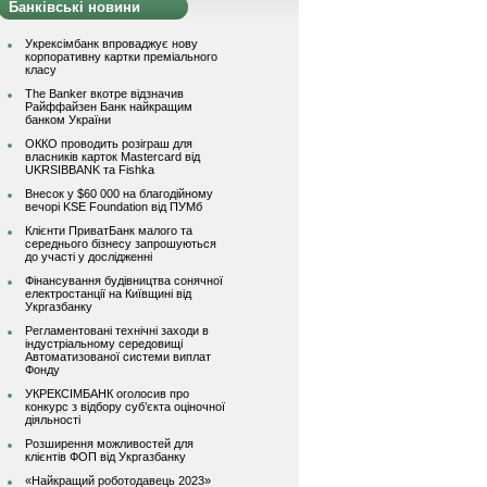
Банківські новини
Укрексімбанк впроваджує нову
корпоративну картки преміального
класу
The Banker вкотре відзначив
Райффайзен Банк найкращим
банком України
ОККО проводить розіграш для
власників карток Mastercard від
UKRSIBBANK та Fishka
Внесок у $60 000 на благодійному
вечорі KSE Foundation від ПУМб
Клієнти ПриватБанк малого та
середнього бізнесу запрошуються
до участі у дослідженні
Фінансування будівництва сонячної
електростанції на Київщині від
Укргазбанку
Регламентовані технічні заходи в
індустріальному середовищі
Автоматизованої системи виплат
Фонду
УКРЕКСІМБАНК оголосив про
конкурс з відбору суб’єкта оціночної
діяльності
Розширення можливостей для
клієнтів ФОП від Укргазбанку
«Найкращий роботодавець 2023»