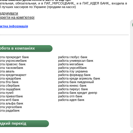
тельная, обязательная, и в ПАТ,,УКРСОЦБАНК,, и в ПАТ,,ИДЕЯ БАНК,, входила в
0 лучших кассиров по Украине (продажи на кассе)
здрукувати
ерегти на комп'ютері
актна інформація
обота в компаніях
ота прокредит банк
работа глобус банк
ота укрэксимбанк
работа универсал банк
ота правэкс банк
работа мегабанк
ота таскомбанк
работа укрсиббанк
ота аваль
работа пзу украина
ота кредитмаркет
работа форвард банк
ота кредобанк
работа креди агриколь банк
ота бта банк
работа банк пивденный
ота сбербанк
работа юнекс банк
ота ощадбанк
работа пиреус банк
ота пумб
работа банк кредит днепр
ота приватбанк
работа отп банк
ота мтб банк
работа идея банк
ота альфа банк
ота укргазбанк
ота радабанк
дкий перехід