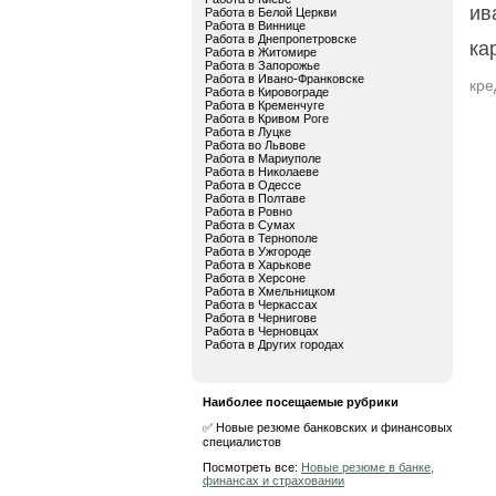
ив
Работа в Белой Церкви
Работа в Виннице
Работа в Днепропетровске
ка
Работа в Житомире
Работа в Запорожье
Работа в Ивано-Франковске
кре
Работа в Кировограде
Работа в Кременчуге
Работа в Кривом Роге
Работа в Луцке
Работа во Львове
Работа в Мариуполе
Работа в Николаеве
Работа в Одессе
Работа в Полтаве
Работа в Ровно
Работа в Сумах
Работа в Тернополе
Работа в Ужгороде
Работа в Харькове
Работа в Херсоне
Работа в Хмельницком
Работа в Черкассах
Работа в Чернигове
Работа в Черновцах
Работа в Других городах
Наиболее посещаемые рубрики
✅ Новые резюме банковских и финансовых
специалистов
Посмотреть все:
Новые резюме в банке,
финансах и страховании