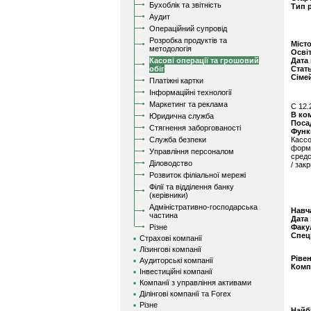
Бухоблік та звітність
Тип 
Аудит
Операційний супровід
Розробка продуктів та
Міст
методологія
Осві
Касові операції та грошовий
Дата
обіг
Стат
Сіме
Платіжні картки
Інформаційні технології
Маркетинг та реклама
C 12.
В ко
Юридична служба
Поса
Стягнення заборгованості
Функ
Служба безпеки
Касс
форми
Управління персоналом
средс
Діловодство
/ зак
Розвиток філіальної мережі
Філії та відділення банку
(керівники)
Адміністративно-господарська
Навч
частина
Дата
Різне
Факу
Спец
Страхові компанії
Лізингові компанії
Ріве
Аудиторські компанії
Комп
Інвестиційні компанії
Компанії з управління активами
Ділінгові компанії та Forex
Різне
Найбі