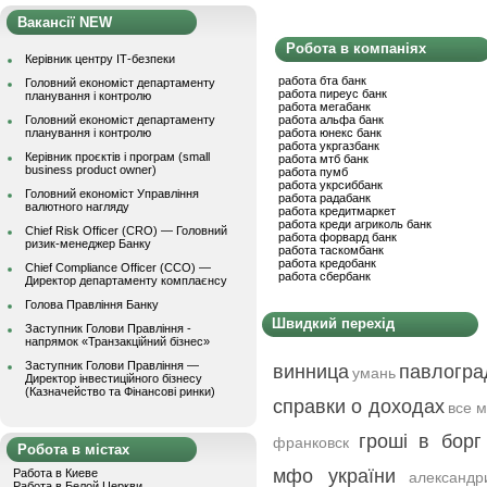
Вакансії NEW
Робота в компаніях
Керівник центру ІТ-безпеки
работа бта банк
Головний економіст департаменту
работа пиреус банк
планування і контролю
работа мегабанк
Головний економіст департаменту
работа альфа банк
планування і контролю
работа юнекс банк
работа укргазбанк
Керівник проєктів і програм (small
работа мтб банк
business product owner)
работа пумб
работа укрсиббанк
Головний економіст Управління
работа радабанк
валютного нагляду
работа кредитмаркет
работа креди агриколь банк
Chief Risk Officer (CRO) — Головний
работа форвард банк
ризик-менеджер Банку
работа таскомбанк
работа кредобанк
Chief Compliance Officer (CCO) —
работа сбербанк
Директор департаменту комплаєнсу
Голова Правління Банку
Швидкий перехід
Заступник Голови Правління -
напрямок «Транзакційний бізнес»
Заступник Голови Правління —
винница
павлогра
умань
Директор інвестиційного бізнесу
(Казначейство та Фінансові ринки)
справки о доходах
все 
гроші в борг
франковск
Робота в містах
мфо україни
Работа в Киеве
александр
Работа в Белой Церкви