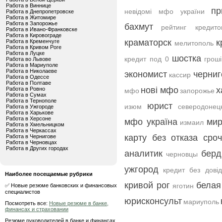
Работа в Виннице
пр
невідомі мфо україни
Работа в Днепропетровске
Работа в Житомире
Работа в Запорожье
бахмут
рейтинг кредито
Работа в Ивано-Франковске
Работа в Кировограде
краматорск
к
Работа в Кременчуге
мелитополь
Работа в Кривом Роге
Работа в Луцке
шостка
кредит под 0
гроші
Работа во Львове
Работа в Мариуполе
Работа в Николаеве
экономист
черниг
кассир
Работа в Одессе
Работа в Полтаве
нові мфо
х
Работа в Ровно
мфо
запорожье
Работа в Сумах
Работа в Тернополе
юрист
изюм
северодонец
Работа в Ужгороде
Работа в Харькове
Работа в Херсоне
мфо україна
мир
измаил
Работа в Хмельницком
Работа в Черкассах
карту без отказа сро
Работа в Чернигове
Работа в Черновцах
Работа в Других городах
аналитик
берд
черновцы
ужгород
кредит без дові
Наиболее посещаемые рубрики
кривой рог
белая
яготин
✅ Новые резюме банковских и финансовых
специалистов
юрисконсульт
мариуполь
Посмотреть все:
Новые резюме в банке,
финансах и страховании
Резюме руководителей в банке и финансах