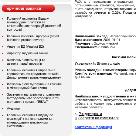
Работа с вкладными операциями, 
потенциальных клиентов, зачисление,
Термінові вакансії
счета вкладчиков; открытие текущих и
разработка отчетов в ОДБ). Продвиж
контролера.
Головний економіст Відділу
міжнародних платежів та
казначейських операцій (валютний
контроль)
Керівник проєктів і програм (small
Навчальний заклад:
Черкасский кооп
business product owner)
Дата закінчення:
2001-01-01
Факультет:
Экономический
Аналітик Б2 (Analyst B2)
Спеціальність:
Финансы
Директор відділення Банку
Іноземні мови
Фахівець з оптимізації та
автоматизації проєктів
Украинский:
Вільно володію
Рівень володіння комп'ютером:
кор
Головний економіст управління
Комп'ютерні навички:
Ms word, ms ex
корпоративних кредитних ризиків
дня банка
Департаменту ризик-менеджменту
Фахівець з обслуговування клієнтів
в міжнародний банк (Київ)
Додат
Заступник начальника управління
Найбільш важливі досягнення в житті
методологічного забезпечення та
Ответственность, целеустремленност
навчання з питань ПВК/ФТ
работать в коллективе, стремление 
желание работать.
Аудитор
Роздрукувати
Головний економіст відділу по
Зберегти на комп'ютері
взаємодії з національними та
міжнародними платіжними
системами
Контактна інформація