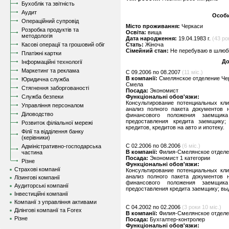
Бухоблік та звітність
Аудит
Особи
Операційний супровід
Місто проживання:
Черкаси
Розробка продуктів та
Освіта:
вища
методологія
Дата народження:
19.04.1983 г.
(43 ро
Касові операції та грошовий обіг
Стать:
Жіноча
Сімейний стан:
Не перебуваю в шлюбі,
Платіжні картки
До
Інформаційні технології
Маркетинг та реклама
C 09.2006 по 08.2007
(11 міс.)
В компанії:
Смелянское отделение Чер
Юридична служба
Смела
Стягнення заборгованості
Посада:
Экономист
Служба безпеки
Функціональні обов'язки:
Консультирование потенциальных кли
Управління персоналом
анализ полного пакета документов 
Діловодство
финансового положения заемщик
предоставления кредита заемщику;
Розвиток філіальної мережі
кредитов, кредитов на авто и ипотеку.
Філії та відділення банку
(керівники)
C 02.2006 по 08.2006
(6 міс.)
Адміністративно-господарська
В компанії:
Филия-Смелянское отдел
частина
Посада:
Экономист 1 категории
Різне
Функціональні обов'язки:
Страхові компанії
Консультирование потенциальных кли
анализ полного пакета документов 
Лізингові компанії
финансового положения заемщик
Аудиторські компанії
предоставления кредита заемщику; выд
Інвестиційні компанії
Компанії з управління активами
C 04.2002 по 02.2006
(3 роки 10 міс.)
Ділінгові компанії та Forex
В компанії:
Филия-Смелянское отделе
Різне
Посада:
Бухгалтер-контролер
Функціональні обов'язки: