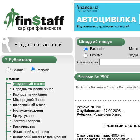
Швидкий пошу
Вакансія
Місто
Резюме
Розділ
Рубрикатор
Ключові слова
Вакансії
Резюме
Резюме № 7907
Банки
Роздрібний бізнес
FinStaff
>
Резюме в банке
>
Розничный б
Середній та малий бізнес
Корпоративний бізнес
Міжнародний бізнес
Інвестиційний бізнес
Резюме №
7907
Ризик-менеджмент
Опубліковано:
17.09.2008 р.
Рубрика:
Роздрібний бізнес
Кредитування
Заставні операції
Главный эконом
Казначейство
Фінансовий моніторинг
Стартова зарплата:
4000 грн.
Фінансовий аналіз та планування
Тип роботи:
Повний робочий день