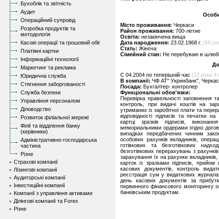
Бухоблік та звітність
Аудит
Особи
Операційний супровід
Місто проживання:
Черкаси
Розробка продуктів та
Район проживання:
700-летие
методологія
Освіта:
незакінчена вища
Касові операції та грошовий обіг
Дата народження:
23.02.1968 г.
(58 рок
Стать:
Жіноча
Платіжні картки
Сімейний стан:
Не перебуваю в шлюбі,
Інформаційні технології
До
Маркетинг та реклама
C 04.2004 по теперішній час
(22 роки 4 
Юридична служба
В компанії:
ЧФ АТ" Укринбанк", Черка
Стягнення заборгованості
Посада:
Бухгалтер- контролер
Служба безпеки
Функціональні обов'язки:
Перевірка правельності заповнення т
Управління персоналом
контроль, при видачі коштів на зар
Діловодство
утриманих із заробітної плати та пере
відповідності підписів та печатки н
Розвиток філіальної мережі
картці зразків підписів, виконанн
Філії та відділення банку
мемориальними ордерами згідно догов
(керівники)
випадках передбачених чинним закон
особових рахунків вкладників, операц
Адміністративно-господарська
готівкових та безготівкових надхо
частина
безготівкових перерахувань з рахунків
Різне
зарахування їх на рахунки вкладників, 
Страхові компанії
карток із зразками підписів, прийом 
касових документів, контроль видат
Лізингові компанії
реєстрація сум у видаткових журнала
Аудиторські компанії
день касових документів за прибутк
Інвестиційні компанії
первинного фінансового моніторингу оп
банківським продуктам.
Компанії з управління активами
Ділінгові компанії та Forex
Різне