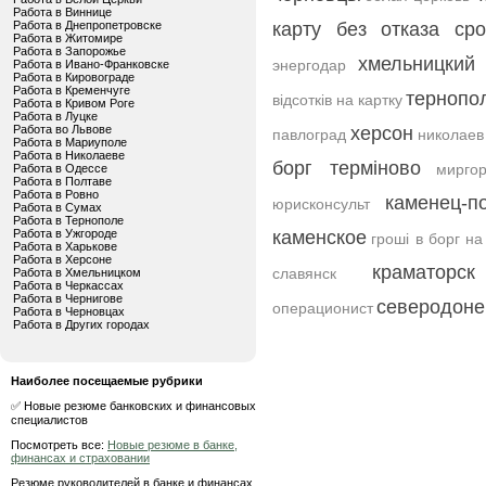
Работа в Виннице
Работа в Днепропетровске
карту без отказа сро
Работа в Житомире
Работа в Запорожье
хмельницкий
энергодар
Работа в Ивано-Франковске
Работа в Кировограде
Работа в Кременчуге
тернопо
відсотків на картку
Работа в Кривом Роге
Работа в Луцке
Работа во Львове
херсон
павлоград
николаев
Работа в Мариуполе
Работа в Николаеве
борг терміново
мирго
Работа в Одессе
Работа в Полтаве
Работа в Ровно
каменец-п
юрисконсульт
Работа в Сумах
Работа в Тернополе
Работа в Ужгороде
каменское
гроші в борг на
Работа в Харькове
Работа в Херсоне
краматорск
славянск
Работа в Хмельницком
Работа в Черкассах
Работа в Чернигове
северодоне
операционист
Работа в Черновцах
Работа в Других городах
Наиболее посещаемые рубрики
✅ Новые резюме банковских и финансовых
специалистов
Посмотреть все:
Новые резюме в банке,
финансах и страховании
Резюме руководителей в банке и финансах