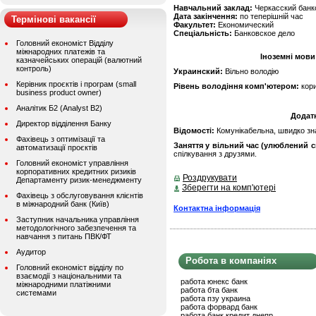
Навчальний заклад:
Черкасский банк
Дата закінчення:
по теперішній час
Термінові вакансії
Факультет:
Економический
Спеціальність:
Банковское дело
Головний економіст Відділу
міжнародних платежів та
Іноземні мови
казначейських операцій (валютний
контроль)
Украинский:
Вільно володію
Керівник проєктів і програм (small
Рівень володіння комп'ютером:
кор
business product owner)
Аналітик Б2 (Analyst B2)
Додат
Директор відділення Банку
Відомості:
Комунікабельна, швидко зн
Фахівець з оптимізації та
Заняття у вільний час (улюблений сп
автоматизації проєктів
спілкування з друзями.
Головний економіст управління
корпоративних кредитних ризиків
Роздрукувати
Департаменту ризик-менеджменту
Зберегти на комп'ютері
Фахівець з обслуговування клієнтів
в міжнародний банк (Київ)
Контактна інформація
Заступник начальника управління
методологічного забезпечення та
навчання з питань ПВК/ФТ
Аудитор
Робота в компаніях
Головний економіст відділу по
взаємодії з національними та
работа юнекс банк
міжнародними платіжними
работа бта банк
системами
работа пзу украина
работа форвард банк
работа банк кредит днепр