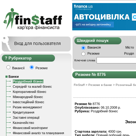
Швидкий пошу
Вакансія
Місто
Резюме
Розділ
Рубрикатор
Ключові слова
Вакансії
Резюме
Резюме № 8776
Банки
Роздрібний бізнес
FinStaff
>
Резюме в банке
>
Розничный б
Середній та малий бізнес
Корпоративний бізнес
Міжнародний бізнес
Інвестиційний бізнес
Резюме №
8776
Ризик-менеджмент
Опубліковано:
06.10.2008 р.
Рубрика:
Роздрібний бізнес
Кредитування
Заставні операції
Экон
Казначейство
Фінансовий моніторинг
Стартова зарплата:
4000 грн.
Фінансовий аналіз та планування
Тип роботи:
Повний робочий день