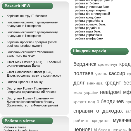
работа мтб банк
Вакансії NEW
работа универсал банк
работа кредитмаркет
работа банк пивденный
Керівник центру ІТ-безпеки
работа кредобанк
работа укрсиббанк
Головний економіст департаменту
работа правэкс банк
планування і контролю
работа радабанк
работа идея банк
Головний економіст департаменту
работа укргазбанк
планування і контролю
работа альфа банк
Керівник проєктів і програм (small
business product owner)
Швидкий перехід
Головний економіст Управління
валютного нагляду
Chief Risk Officer (CRO) — Головний
бердянск
кред
кременчуг
ризик-менеджер Банку
Chief Compliance Officer (CCO) —
полтава
кассир
умань
к
Директор департаменту комплаєнсу
долг
кредит бе
Голова Правління Банку
винница
Заступник Голови Правління -
невідомі мф
напрямок «Транзакційний бізнес»
мфо україни
Заступник Голови Правління —
бердичев
кредит под 0
пр
Директор інвестиційного бізнесу
(Казначейство та Фінансові ринки)
справки о доходах
за
мукаче
рейтинг кредитов
Робота в містах
Работа в Киеве
черновцы
ч
белая церковь
Работа в Белой Церкви