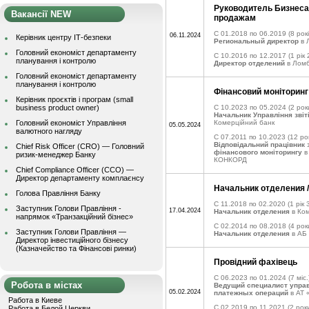
Руководитель Бизнеса 
Вакансії NEW
продажам
C 01.2018 по 06.2019
(8 рокі
06.11.2024
Керівник центру ІТ-безпеки
Региональный директор
в 
Головний економіст департаменту
C 10.2016 по 12.2017
(1 рік 
планування і контролю
Директор отделений
в Ломб
Головний економіст департаменту
планування і контролю
Фінансовий моніторинг
Керівник проєктів і програм (small
business product owner)
C 10.2023 по 05.2024
(2 рок
Начальник Управління звіт
Головний економіст Управління
Комерційний банк
05.05.2024
валютного нагляду
C 07.2011 по 10.2023
(12 рок
Відповідальний працівник 
Chief Risk Officer (CRO) — Головний
фінансового моніторингу
в
ризик-менеджер Банку
КОНКОРД
Chief Compliance Officer (CCO) —
Директор департаменту комплаєнсу
Начальник отделения 
Голова Правління Банку
C 11.2018 по 02.2020
(1 рік 
Заступник Голови Правління -
17.04.2024
Начальник отделения
в Ко
напрямок «Транзакційний бізнес»
C 02.2014 по 08.2018
(4 рок
Заступник Голови Правління —
Начальник отделения
в АБ
Директор інвестиційного бізнесу
(Казначейство та Фінансові ринки)
Провідний фахівець
C 06.2023 по 01.2024
(7 міс.
Робота в містах
Ведущий специалист управ
05.02.2024
платежных операций
в АТ 
Работа в Киеве
C 02.2019 по 11.2021
(2 роки
Работа в Белой Церкви