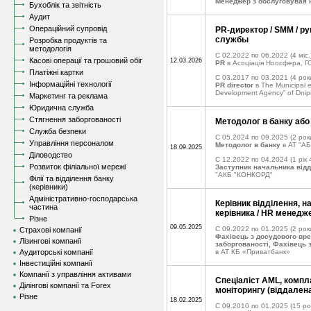
Менеджер з обслуговувая 
Бухоблік та звітність
Аудит
Операційний супровід
PR-директор / SMM / р
службы
Розробка продуктів та
методологія
C 02.2022 по 06.2022
(4 міс.
Касові операції та грошовий обіг
12.03.2026
PR
в Асоціація Ноосфера, Г
Платіжні картки
C 03.2017 по 03.2021
(4 рок
Інформаційні технології
PR director
в The Municipal e
Development Agency” of Dnipro
Маркетинг та реклама
Юридична служба
Стягнення заборгованості
Методолог в банку або 
Служба безпеки
C 05.2024 по 09.2025
(2 рок
Управління персоналом
Методолог в банку
в АТ "А
18.09.2025
Діловодство
C 12.2022 по 04.2024
(1 рік 
Розвиток філіальної мережі
Заступник начальника відд
"АКБ "КОНКОРД"
Філії та відділення банку
(керівники)
Адміністративно-господарська
Керівник відділення, н
частина
керівника / HR менедж
Різне
09.05.2025
C 09.2022 по 01.2025
(2 рок
Страхові компанії
Фахівець з досудового вр
Лізингові компанії
заборгованості, Фахівець з
Аудиторські компанії
в АТ КБ «Приватбанк»
Інвестиційні компанії
Компанії з управління активами
Спеціаліст AML, компл
Ділінгові компанії та Forex
моніторингу (віддален
Різне
18.02.2025
C 09.2010 по 01.2025
(15 ро