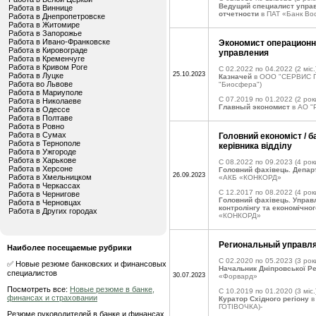
Ведущий специалист управ
Работа в Виннице
отчетности
в ПАТ «Банк Во
Работа в Днепропетровске
Работа в Житомире
Работа в Запорожье
Работа в Ивано-Франковске
Экономист операционно
Работа в Кировограде
управления
Работа в Кременчуге
Работа в Кривом Роге
C 02.2022 по 04.2022
(2 міс.
25.10.2023
Работа в Луцке
Казначей
в ООО "СЕРВИС П
Работа во Львове
"Биосфера")
Работа в Мариуполе
C 07.2019 по 01.2022
(2 рок
Работа в Николаеве
Главный экономист
в АO "
Работа в Одессе
Работа в Полтаве
Работа в Ровно
Работа в Сумах
Головний економіст / ба
Работа в Тернополе
керівника відділу
Работа в Ужгороде
Работа в Харькове
C 08.2022 по 09.2023
(4 рок
Работа в Херсоне
Головний фахівець. Депар
26.09.2023
Работа в Хмельницком
«АКБ «КОНКОРД»
Работа в Черкассах
C 12.2017 по 08.2022
(4 рок
Работа в Чернигове
Головний фахівець. Управ
Работа в Черновцах
контролінгу та економічног
Работа в Других городах
«КОНКОРД»
Региональный управл
Наиболее посещаемые рубрики
C 02.2020 по 05.2023
(3 рок
✅ Новые резюме банковских и финансовых
Начальник Дніпровської Ре
специалистов
30.07.2023
«Форвард»
Посмотреть все:
Новые резюме в банке,
C 10.2019 по 01.2020
(3 міс.
финансах и страховании
Куратор Східного регіону
в
ГОТІВОЧКА)-
Резюме руководителей в банке и финансах