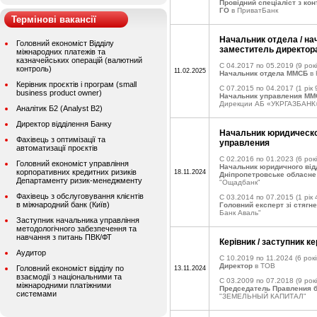
Провідний спеціаліст з ко
ГО
в ПриватБанк
Термінові вакансії
Начальник отдела / на
Головний економіст Відділу
заместитель директор
міжнародних платежів та
казначейських операцій (валютний
C 04.2017 по 05.2019
(9 рокі
контроль)
11.02.2025
Начальник отдела ММСБ
в
Керівник проєктів і програм (small
C 07.2015 по 04.2017
(1 рік 
business product owner)
Начальник управления М
Дирекции АБ «УКРГАЗБАНК
Аналітик Б2 (Analyst B2)
Директор відділення Банку
Начальник юридическо
Фахівець з оптимізації та
управления
автоматизації проєктів
C 02.2016 по 01.2023
(6 рокі
Головний економіст управління
Начальник юридичного відді
корпоративних кредитних ризиків
18.11.2024
Дніпропетровське обласне
Департаменту ризик-менеджменту
"Ощадбанк"
Фахівець з обслуговування клієнтів
C 03.2014 по 07.2015
(1 рік 
в міжнародний банк (Київ)
Головний експерт зі стягн
Банк Аваль"
Заступник начальника управління
методологічного забезпечення та
навчання з питань ПВК/ФТ
Керівник / заступник ке
Аудитор
C 10.2019 по 11.2024
(6 рокі
Директор
в ТОВ
Головний економіст відділу по
13.11.2024
взаємодії з національними та
C 03.2009 по 07.2018
(9 рокі
міжнародними платіжними
Председатель Правления 
системами
"ЗЕМЕЛЬНЫЙ КАПИТАЛ"