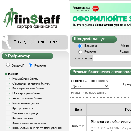
Швидкий пошу
Вакансія
Місто
Резюме
Розділ
Рубрикатор
Ключові слова
Вакансії
Резюме
Резюме банковских специали
Банки
Роздрібний бізнес
Сортировать по:
региону
Середній та малий бізнес
Сред
Корпоративний бізнес
FinStaff
> резюме Дніпро
Міжнародний бізнес
Інвестиційний бізнес
Ризик-менеджмент
Кредитування
Дата
Пос
Заставні операції
Казначейство
Менеджер з обслугову
Фінансовий моніторинг
19.07.2026
Фінансовий аналіз та планування
C 01.2007 по 01.2026
(19 рок