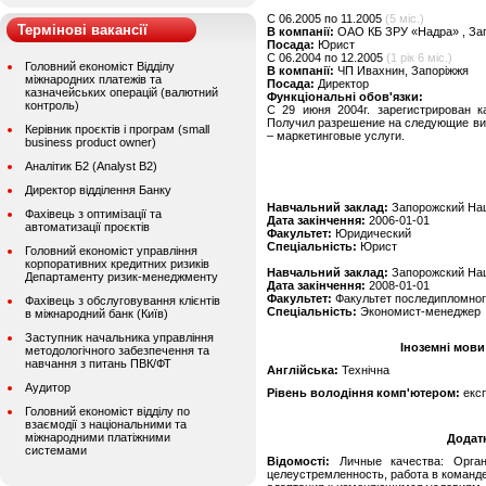
C 06.2005 по 11.2005
(5 міс.)
Термінові вакансії
В компанії:
ОАО КБ ЗРУ «Надра» , За
Посада:
Юрист
C 06.2004 по 12.2005
(1 рік 6 міс.)
Головний економіст Відділу
В компанії:
ЧП Ивахнин, Запоріжжя
міжнародних платежів та
Посада:
Директор
казначейських операцій (валютний
Функціональні обов'язки:
контроль)
С 29 июня 2004г. зарегистрирован к
Получил разрешение на следующие ви
Керівник проєктів і програм (small
– маркетинговые услуги.
business product owner)
Аналітик Б2 (Analyst B2)
Директор відділення Банку
Навчальний заклад:
Запорожский На
Фахівець з оптимізації та
Дата закінчення:
2006-01-01
автоматизації проєктів
Факультет:
Юридический
Спеціальність:
Юрист
Головний економіст управління
корпоративних кредитних ризиків
Навчальний заклад:
Запорожский На
Департаменту ризик-менеджменту
Дата закінчення:
2008-01-01
Факультет:
Факультет последипломног
Фахівець з обслуговування клієнтів
Спеціальність:
Экономист-менеджер
в міжнародний банк (Київ)
Заступник начальника управління
Іноземні мови
методологічного забезпечення та
навчання з питань ПВК/ФТ
Англійська:
Технічна
Аудитор
Рівень володіння комп'ютером:
екс
Головний економіст відділу по
взаємодії з національними та
міжнародними платіжними
Додат
системами
Відомості:
Личные качества: Органи
целеустремленность, работа в команд