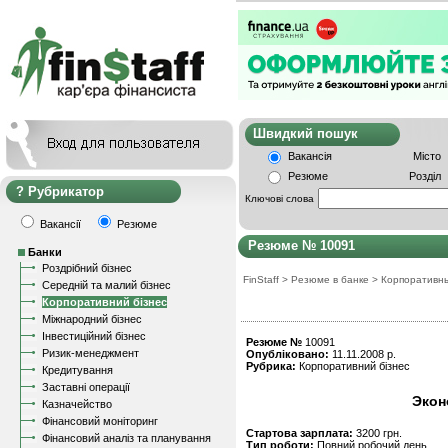
Швидкий пошу
Вакансія
Місто
Резюме
Розділ
Рубрикатор
Ключові слова
Вакансії
Резюме
Резюме № 10091
Банки
Роздрібний бізнес
FinStaff
>
Резюме в банке
>
Корпоративн
Середній та малий бізнес
Корпоративний бізнес
Міжнародний бізнес
Інвестиційний бізнес
Резюме №
10091
Ризик-менеджмент
Опубліковано:
11.11.2008 р.
Рубрика:
Корпоративний бізнес
Кредитування
Заставні операції
Экон
Казначейство
Фінансовий моніторинг
Стартова зарплата:
3200 грн.
Фінансовий аналіз та планування
Тип роботи:
Повний робочий день