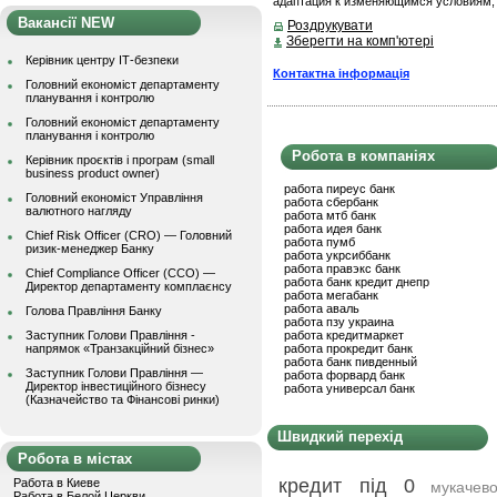
адаптация к изменяющимся условиям,
Вакансії NEW
Роздрукувати
Зберегти на комп'ютері
Керівник центру ІТ-безпеки
Контактна інформація
Головний економіст департаменту
планування і контролю
Головний економіст департаменту
планування і контролю
Робота в компаніях
Керівник проєктів і програм (small
business product owner)
работа пиреус банк
Головний економіст Управління
работа сбербанк
валютного нагляду
работа мтб банк
работа идея банк
Chief Risk Officer (CRO) — Головний
работа пумб
ризик-менеджер Банку
работа укрсиббанк
работа правэкс банк
Chief Compliance Officer (CCO) —
работа банк кредит днепр
Директор департаменту комплаєнсу
работа мегабанк
работа аваль
Голова Правління Банку
работа пзу украина
Заступник Голови Правління -
работа кредитмаркет
напрямок «Транзакційний бізнес»
работа прокредит банк
работа банк пивденный
Заступник Голови Правління —
работа форвард банк
Директор інвестиційного бізнесу
работа универсал банк
(Казначейство та Фінансові ринки)
Швидкий перехід
Робота в містах
кредит під 0
Работа в Киеве
мукачев
Работа в Белой Церкви