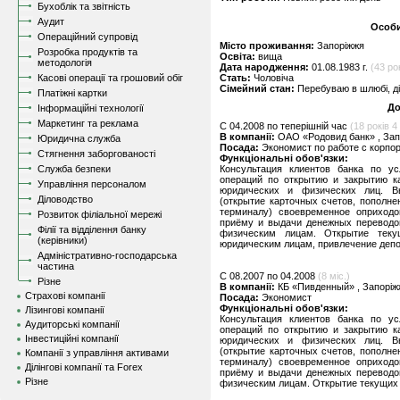
Бухоблік та звітність
Аудит
Особи
Операційний супровід
Місто проживання:
Запоріжжя
Розробка продуктів та
Освіта:
вища
методологія
Дата народження:
01.08.1983 г.
(43 ро
Касові операції та грошовий обіг
Стать:
Чоловіча
Сімейний стан:
Перебуваю в шлюбі, д
Платіжні картки
До
Інформаційні технології
Маркетинг та реклама
C 04.2008 по теперішній час
(18 років 4 
В компанії:
ОАО «Родовид банк» , Зап
Юридична служба
Посада:
Экономист по работе с корпо
Стягнення заборгованості
Функціональні обов'язки:
Служба безпеки
Консультация клиентов банка по у
операций по открытию и закрытию ка
Управління персоналом
юридических и физических лиц. В
Діловодство
(открытие карточных счетов, пополн
терминалу) своевременное оприход
Розвиток філіальної мережі
приёму и выдачи денежных переводов
Філії та відділення банку
физическим лицам. Открытие теку
(керівники)
юридическим лицам, привлечение депо
Адміністративно-господарська
частина
C 08.2007 по 04.2008
(8 міс.)
Різне
В компанії:
КБ «Пивденный» , Запоріж
Страхові компанії
Посада:
Экономист
Функціональні обов'язки:
Лізингові компанії
Консультация клиентов банка по у
Аудиторські компанії
операций по открытию и закрытию ка
Інвестиційні компанії
юридических и физических лиц. В
(открытие карточных счетов, пополн
Компанії з управління активами
терминалу) своевременное оприход
Ділінгові компанії та Forex
приёму и выдачи денежных переводов
Різне
физическим лицам. Открытие текущих 