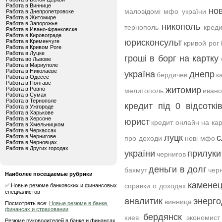
Работа в Виннице
но
маловідомі мфо україни
Работа в Днепропетровске
Работа в Житомире
Работа в Запорожье
никополь
тернополь
креди
Работа в Ивано-Франковске
Работа в Кировограде
юрисконсульт
Работа в Кременчуге
кривой рог
Работа в Кривом Роге
Работа в Луцке
гроші в борг на картку
Работа во Львове
Работа в Мариуполе
Работа в Николаеве
україна
днепр
бердичев
к
Работа в Одессе
Работа в Полтаве
житомир
Работа в Ровно
мелитополь
ивано
Работа в Сумах
Работа в Тернополе
кредит під 0 відсоткі
Работа в Ужгороде
Работа в Харькове
Работа в Херсоне
юрист
кредит онлайн на кар
Работа в Хмельницком
Работа в Черкассах
луцк
с
Работа в Чернигове
про доходи
нові мфо
Работа в Черновцах
Работа в Других городах
україни
прилуки
чернигов
деньги в долг
бахмут
чер
Наиболее посещаемые рубрики
каменец
справки о доходах
✅ Новые резюме банковских и финансовых
специалистов
аналитик
энерго
винница
Посмотреть все:
Новые резюме в банке,
финансах и страховании
бердянск
киев
экономист
Резюме руководителей в банке и финансах