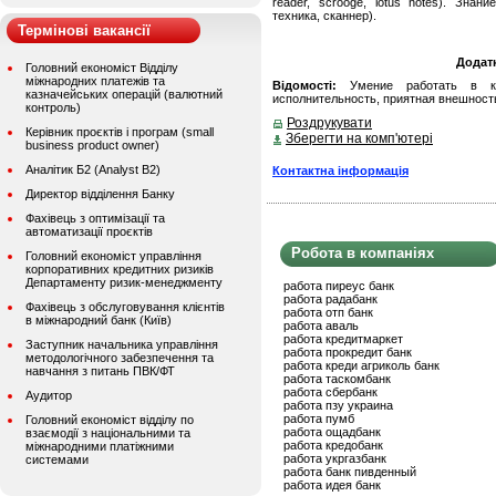
reader, scrooge, lotus notes). Зна
техника, сканнер).
Термінові вакансії
Додат
Головний економіст Відділу
міжнародних платежів та
Відомості:
Умение работать в колл
казначейських операцій (валютний
исполнительность, приятная внешност
контроль)
Роздрукувати
Керівник проєктів і програм (small
Зберегти на комп'ютері
business product owner)
Аналітик Б2 (Analyst B2)
Контактна інформація
Директор відділення Банку
Фахівець з оптимізації та
автоматизації проєктів
Робота в компаніях
Головний економіст управління
корпоративних кредитних ризиків
Департаменту ризик-менеджменту
работа пиреус банк
работа радабанк
Фахівець з обслуговування клієнтів
работа отп банк
в міжнародний банк (Київ)
работа аваль
работа кредитмаркет
Заступник начальника управління
работа прокредит банк
методологічного забезпечення та
работа креди агриколь банк
навчання з питань ПВК/ФТ
работа таскомбанк
работа сбербанк
Аудитор
работа пзу украина
работа пумб
Головний економіст відділу по
работа ощадбанк
взаємодії з національними та
работа кредобанк
міжнародними платіжними
работа укргазбанк
системами
работа банк пивденный
работа идея банк