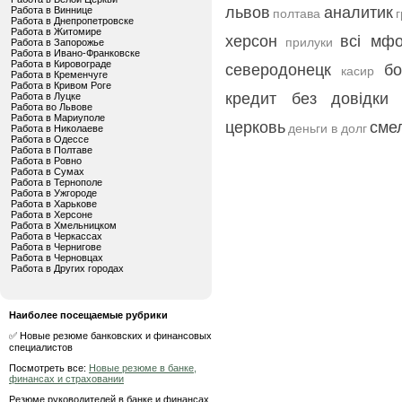
львов
аналитик
Работа в Виннице
полтава
г
Работа в Днепропетровске
Работа в Житомире
херсон
всі мф
прилуки
Работа в Запорожье
Работа в Ивано-Франковске
Работа в Кировограде
северодонецк
б
касир
Работа в Кременчуге
Работа в Кривом Роге
кредит без довідки
Работа в Луцке
Работа во Львове
Работа в Мариуполе
церковь
сме
деньги в долг
Работа в Николаеве
Работа в Одессе
Работа в Полтаве
Работа в Ровно
Работа в Сумах
Работа в Тернополе
Работа в Ужгороде
Работа в Харькове
Работа в Херсоне
Работа в Хмельницком
Работа в Черкассах
Работа в Чернигове
Работа в Черновцах
Работа в Других городах
Наиболее посещаемые рубрики
✅ Новые резюме банковских и финансовых
специалистов
Посмотреть все:
Новые резюме в банке,
финансах и страховании
Резюме руководителей в банке и финансах