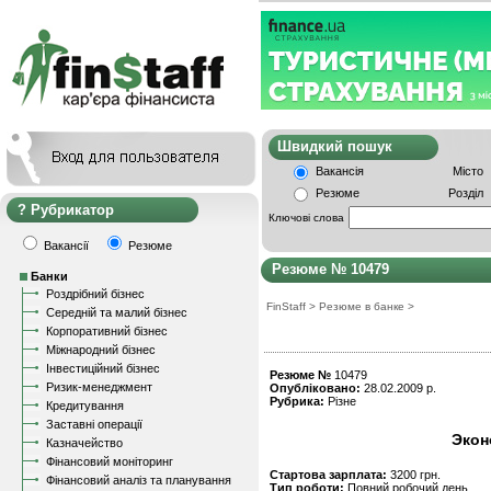
Швидкий пошу
Вакансія
Місто
Резюме
Розділ
Рубрикатор
Ключові слова
Вакансії
Резюме
Резюме № 10479
Банки
Роздрібний бізнес
FinStaff
>
Резюме в банке
>
Середній та малий бізнес
Корпоративний бізнес
Міжнародний бізнес
Інвестиційний бізнес
Резюме №
10479
Ризик-менеджмент
Опубліковано:
28.02.2009 р.
Рубрика:
Різне
Кредитування
Заставні операції
Экон
Казначейство
Фінансовий моніторинг
Стартова зарплата:
3200 грн.
Фінансовий аналіз та планування
Тип роботи:
Повний робочий день