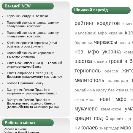
Вакансії NEW
Швидкий перехід
Керівник центру ІТ-безпеки
рейтинг кредитов
Головний економіст департаменту
крив
планування і контролю
кре
маловідомі мфо україни
Головний економіст департаменту
планування і контролю
черкассы
бердянск
ровно
Керівник проєктів і програм (small
business product owner)
нові мфо україна
крам
Головний економіст Управління
валютного нагляду
шостка
гроші в б
кассир
Chief Risk Officer (CRO) — Головний
ризик-менеджер Банку
тернополь
жит
одесса
Chief Compliance Officer (CCO) —
Директор департаменту комплаєнсу
мелитополь
павлоград
Голова Правління Банку
онлайн на карту без отказа с
Заступник Голови Правління -
напрямок «Транзакційний бізнес»
нові мфо
экономист
Заступник Голови Правління —
Директор інвестиційного бізнесу
(Казначейство та Фінансові ринки)
мукачево
ум
каменское
кредит под 0
кредит під 
Робота в містах
николаев
мфо 
энергодар
Работа в Киеве
Работа в Белой Церкви