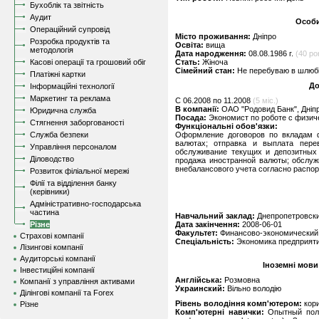
Бухоблік та звітність
Аудит
Особи
Операційний супровід
Місто проживання:
Дніпро
Розробка продуктів та
Освіта:
вища
методологія
Дата народження:
08.08.1986 г.
(40 рок
Касові операції та грошовий обіг
Стать:
Жіноча
Сімейний стан:
Не перебуваю в шлюбі,
Платіжні картки
До
Інформаційні технології
Маркетинг та реклама
C 06.2008 по 11.2008
(5 міс.)
В компанії:
ОАО "Родовид Банк", Дніп
Юридична служба
Посада:
Экономист по роботе с физи
Стягнення заборгованості
Функціональні обов'язки:
Служба безпеки
Оформление договоров по вкладам ф
валютах; отправка и выплата перев
Управління персоналом
обслуживание текущих и депозитных 
Діловодство
продажа иностранной валюты; обслуж
внебалансового учета согласно распо
Розвиток філіальної мережі
Філії та відділення банку
(керівники)
Адміністративно-господарська
частина
Навчальний заклад:
Днепропетровски
Різне
Дата закінчення:
2008-06-01
Факультет:
Финансово-экономический
Страхові компанії
Спеціальність:
Экономика предприят
Лізингові компанії
Аудиторські компанії
Іноземні мови
Інвестиційні компанії
Англійська:
Розмовна
Компанії з управління активами
Украинский:
Вільно володію
Ділінгові компанії та Forex
Рівень володіння комп'ютером:
кор
Різне
Комп'ютерні навички:
Опытный пользо