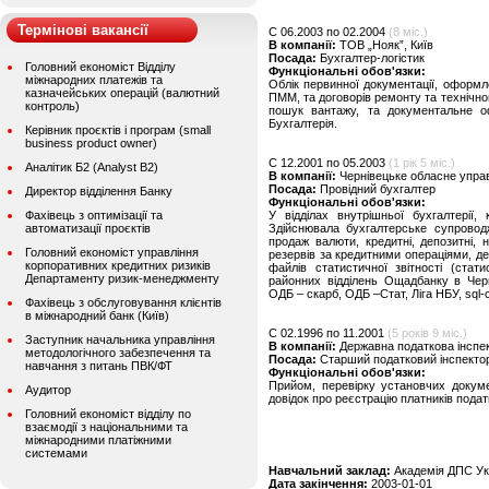
Термінові вакансії
C 06.2003 по 02.2004
(8 міс.)
В компанії:
ТОВ „Нояк”, Київ
Посада:
Бухгалтер-логістик
Головний економіст Відділу
Функціональні обов'язки:
міжнародних платежів та
Облік первинної документації, оформл
казначейських операцій (валютний
ПММ, та договорів ремонту та технічно
контроль)
пошук вантажу, та документальне о
Бухгалтерія.
Керівник проєктів і програм (small
business product owner)
C 12.2001 по 05.2003
(1 рік 5 міс.)
Аналітик Б2 (Analyst B2)
В компанії:
Чернівецьке обласне управ
Посада:
Провідний бухгалтер
Директор відділення Банку
Функціональні обов'язки:
Фахівець з оптимізації та
У відділах внутрішньої бухгалтерії,
автоматизації проєктів
Здійснювала бухгалтерське супроводж
продаж валюти, кредитні, депозитні, н
Головний економіст управління
резервів за кредитними операціями, де
корпоративних кредитних ризиків
файлів статистичної звітності (ста
Департаменту ризик-менеджменту
районних відділень Ощадбанку в Черні
ОДБ – скарб, ОДБ –Стат, Ліга НБУ, sql-
Фахівець з обслуговування клієнтів
в міжнародний банк (Київ)
C 02.1996 по 11.2001
(5 років 9 міс.)
Заступник начальника управління
В компанії:
Державна податкова інспекц
методологічного забезпечення та
Посада:
Старший податковий інспектор 
навчання з питань ПВК/ФТ
Функціональні обов'язки:
Прийом, перевірку установчих докуме
Аудитор
довідок про реєстрацію платників подат
Головний економіст відділу по
взаємодії з національними та
міжнародними платіжними
системами
Навчальний заклад:
Академія ДПС Ук
Дата закінчення:
2003-01-01