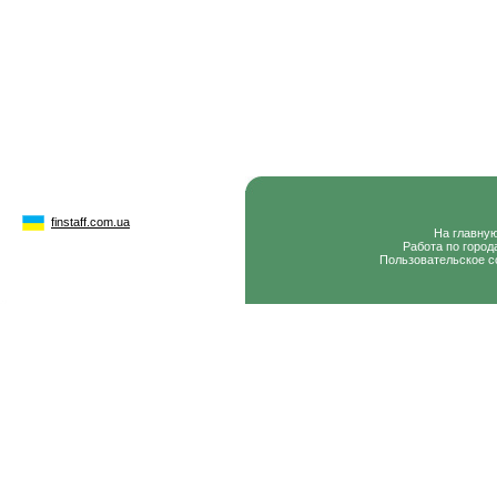
finstaff.com.ua
На главну
Работа по город
Пользовательское с