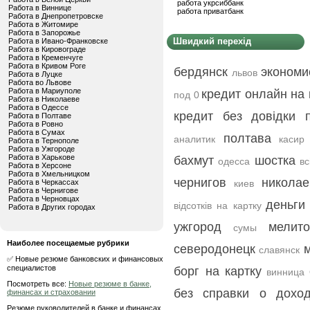
работа укрсиббанк
Работа в Виннице
работа приватбанк
Работа в Днепропетровске
Работа в Житомире
Работа в Запорожье
Швидкий перехід
Работа в Ивано-Франковске
Работа в Кировограде
Работа в Кременчуге
Работа в Кривом Роге
бердянск
экономи
львов
Работа в Луцке
Работа во Львове
Работа в Мариуполе
кредит онлайн на 
под 0
Работа в Николаеве
Работа в Одессе
кредит без довідки 
Работа в Полтаве
Работа в Ровно
Работа в Сумах
полтава
аналитик
касир
Работа в Тернополе
Работа в Ужгороде
Работа в Харькове
бахмут
шостка
одесса
в
Работа в Херсоне
Работа в Хмельницком
чернигов
николае
Работа в Черкассах
киев
Работа в Чернигове
Работа в Черновцах
деньги
відсотків на картку
Работа в Других городах
ужгород
мелито
сумы
Наиболее посещаемые рубрики
северодонецк
славянск
✅ Новые резюме банковских и финансовых
специалистов
борг на картку
винница
Посмотреть все:
Новые резюме в банке,
без справки о дохо
финансах и страховании
Резюме руководителей в банке и финансах