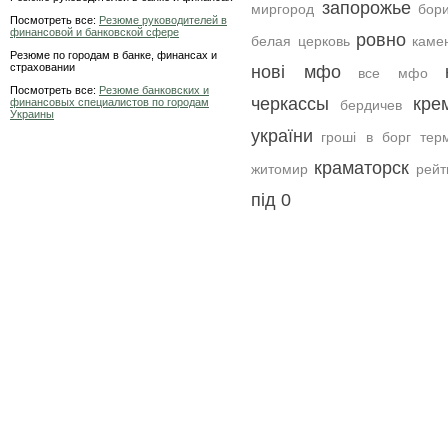
запорожье
миргород
бор
Посмотреть все:
Резюме руководителей в
финансовой и банковской сфере
ровно
белая церковь
каме
Резюме по городам в банке, финансах и
страховании
нові мфо
все мфо
Посмотреть все:
Резюме банковских и
черкассы
кре
финансовых специалистов по городам
бердичев
Украины
україни
гроші в борг тер
краматорск
житомир
рейт
під 0