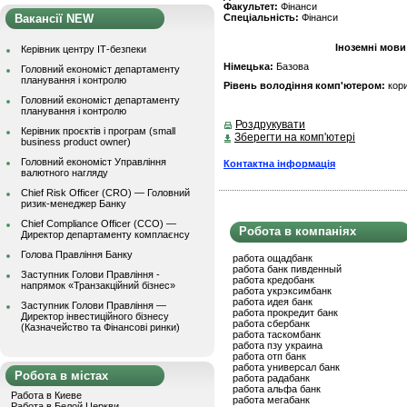
Факультет:
Фінанси
Вакансії NEW
Спеціальність:
Фінанси
Іноземні мови
Керівник центру ІТ-безпеки
Німецька:
Базова
Головний економіст департаменту
планування і контролю
Рівень володіння комп'ютером:
кор
Головний економіст департаменту
планування і контролю
Роздрукувати
Керівник проєктів і програм (small
Зберегти на комп'ютері
business product owner)
Головний економіст Управління
Контактна інформація
валютного нагляду
Chief Risk Officer (CRO) — Головний
ризик-менеджер Банку
Chief Compliance Officer (CCO) —
Робота в компаніях
Директор департаменту комплаєнсу
Голова Правління Банку
работа ощадбанк
работа банк пивденный
Заступник Голови Правління -
работа кредобанк
напрямок «Транзакційний бізнес»
работа укрэксимбанк
работа идея банк
Заступник Голови Правління —
работа прокредит банк
Директор інвестиційного бізнесу
работа сбербанк
(Казначейство та Фінансові ринки)
работа таскомбанк
работа пзу украина
работа отп банк
работа универсал банк
Робота в містах
работа радабанк
работа альфа банк
Работа в Киеве
работа мегабанк
Работа в Белой Церкви