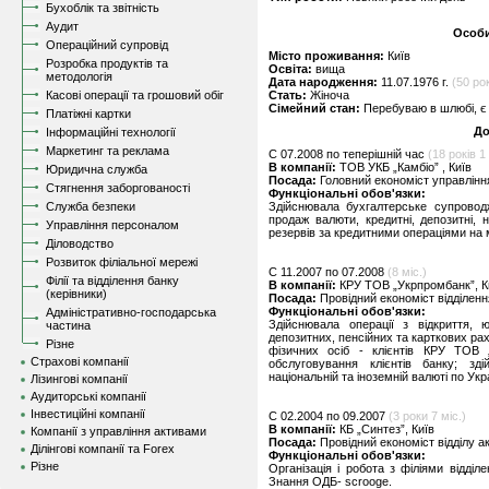
Бухоблік та звітність
Аудит
Особи
Операційний супровід
Місто проживання:
Київ
Розробка продуктів та
Освіта:
вища
методологія
Дата народження:
11.07.1976 г.
(50 рок
Касові операції та грошовий обіг
Стать:
Жіноча
Сімейний стан:
Перебуваю в шлюбі, є 
Платіжні картки
До
Інформаційні технології
Маркетинг та реклама
C 07.2008 по теперішній час
(18 років 1 
В компанії:
ТОВ УКБ „Камбіо” , Київ
Юридична служба
Посада:
Головний економіст управлін
Стягнення заборгованості
Функціональні обов'язки:
Служба безпеки
Здійснювала бухгалтерське супроводж
продаж валюти, кредитні, депозитні, н
Управління персоналом
резервів за кредитними операціями на 
Діловодство
Розвиток філіальної мережі
C 11.2007 по 07.2008
(8 міс.)
Філії та відділення банку
В компанії:
КРУ ТОВ „Укрпромбанк”, К
(керівники)
Посада:
Провідний економіст відділенн
Функціональні обов'язки:
Адміністративно-господарська
Здійснювала операції з відкриття,
частина
депозитних, пенсійних та карткових рах
Різне
фізичних осіб - клієнтів КРУ ТОВ „
Страхові компанії
обслуговування клієнтів банку; з
національній та іноземній валюті по Укр
Лізингові компанії
Аудиторські компанії
Інвестиційні компанії
C 02.2004 по 09.2007
(3 роки 7 міс.)
В компанії:
КБ „Синтез”, Київ
Компанії з управління активами
Посада:
Провідний економіст відділу 
Ділінгові компанії та Forex
Функціональні обов'язки:
Різне
Організація і робота з філіями відді
Знання ОДБ- scrooge.