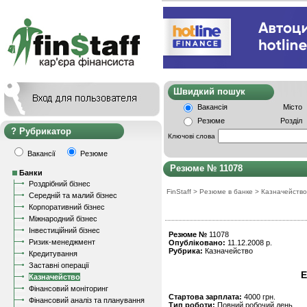
Швидкий пошу
Вакансія
Місто
Резюме
Розділ
Рубрикатор
Ключові слова
Вакансії
Резюме
Резюме № 11078
Банки
Роздрібний бізнес
FinStaff
>
Резюме в банке
>
Казначейство
Середній та малий бізнес
Корпоративний бізнес
Міжнародний бізнес
Інвестиційний бізнес
Резюме №
11078
Ризик-менеджмент
Опубліковано:
11.12.2008 р.
Рубрика:
Казначейство
Кредитування
Заставні операції
Е
Казначейство
Фінансовий моніторинг
Стартова зарплата:
4000 грн.
Фінансовий аналіз та планування
Тип роботи:
Повний робочий день