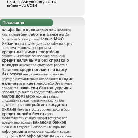
UKRSIBBANK увійшов у ТОП-5
рейтингу від UGEN
Посилання
альфа банк киев
кредит під 0 відсотків
работа в банке
карта спортбанк
альфа
Новые МФО
банк
мфо без лицензии
Украины
база мфо украины
займ на карту
с автоматическим одобрением
кредитный лимит спортбанк
вакансии в банках
банковские вакансии
кредит наличными без справки о
доходах
вакансии в финансах
работа в
кредит онлайн на карту
банке киев
без отказа
архив вакансий
позика на
кредит
картку з автоматичним схваленням
наличными киев
микрозайм без отказа
вакансии банков украины
список rss
работа в финансах
кредит готівкою київ
маловідомі мфо
точки выдачи
спортбанк
кредит онлайн на картку без
рейтинг кредитов
відмови терміново
онлайн
деньги в долг срочно
гроші в борг
кредит онлайн без отказа
малоизвестные мфо
кредит готівкою без
вакансии банков
довідки про доходи
всі
Нові МФО України
неизвестные мфо
мфо україни
отзывы спортбанк
кредит
все мфо украины
спортбанк
спортбанк