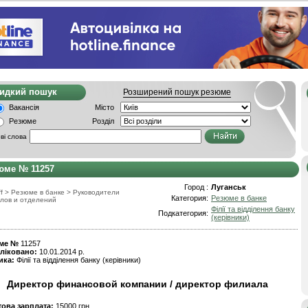
видкий пошук
Розширений пошук резюме
Вакансія
Місто
Резюме
Розділ
ві слова
юме № 11257
Город :
Луганськ
f
>
Резюме в банке
>
Руководители
Категория:
Резюме в банке
лов и отделений
Філії та відділення банку
Подкатегория:
(керівники)
ме №
11257
ліковано:
10.01.2014 р.
ика:
Філії та відділення банку (керівники)
Директор финансовой компании / директор филиала
това зарплата:
15000 грн.