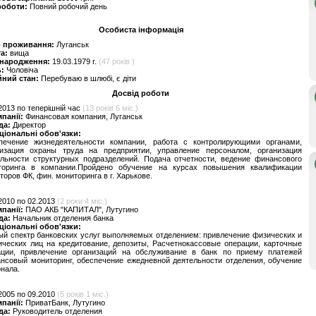
роботи:
Повний робочий день
Особиста інформація
о проживання:
Луганськ
та:
вища
 народження:
19.03.1979 г.
(47 років )
ь:
Чоловіча
йний стан:
Перебуваю в шлюбі, є діти
Досвід роботи
2013 по теперішній час
(13 років 6 міс.)
мпанії:
Финансовая компания, Луганськ
да:
Директор
ціональні обов'язки:
печение жизнедеятельности компании, работа с контролирующими органами,
низация охраны труда на предприятии, управление персоналом, организация
ельности структурных подразделений. Подача отчетности, ведение финансового
торинга в компании.Пройдено обучение на курсах повышения квалификации
торов ФК, фин. мониторинга в г. Харькове.
2010 по 02.2013
(2 роки 4 міс.)
мпанії:
ПАО АКБ "КАПИТАЛ", Лутугино
да:
Начальник отделения банка
ціональні обов'язки:
й спектр банковских услуг выполняемых отделением: привлечение физических и
ческих лиц на кредитование, депозиты, Расчетнокассовые операции, карточные
ации, привлечение организаций на обслуживание в банк по приему платежей
нсовый мониторинг, обеспечение ежедневной деятельности отделения, обучение
нала.
2005 по 09.2010
(5 років 1 міс.)
мпанії:
ПриватБанк, Лутугино
да:
Руководитель отделения