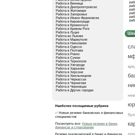
раб
Работа в Виннице
раб
Работа в Днепропетровске
раб
Работа в Житомире
раб
Работа в Запорожье
раб
Работа в Ивано-Франковске
раб
Работа в Кировограде
Работа в Кременчуге
Работа в Кривом Роге
Работа в Луцке
Шви
Работа во Львове
Работа в Мариуполе
Работа в Николаеве
сл
Работа в Одессе
Работа в Полтаве
Работа в Ровно
м
Работа в Сумах
Работа в Тернополе
Работа в Ужгороде
кре
Работа в Харькове
Работа в Херсоне
ба
Работа в Хмельницком
Работа в Черкассах
Работа в Чернигове
ни
Работа в Черновцах
Работа в Других городах
нев
юр
Наиболее посещаемые рубрики
✅ Новые резюме банковских и финансовых
бух
специалистов
ка
Посмотреть все:
Новые резюме в банке,
финансах и страховании
пр
Резюме руководителей в банке и финансах