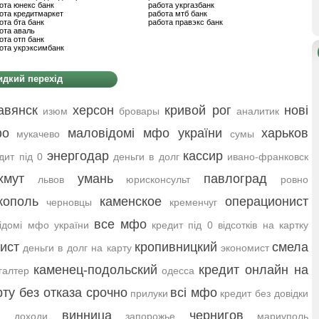
ота юнекс банк
работа укргазбанк
ота кредитмаркет
работа мтб банк
ота бта банк
работа правэкс банк
ота аваль
ота отп банк
ота укрэксимбанк
дкий перехід
авянск
херсон
кривой рог
нові
изюм
бровары
аналитик
фо
маловідомі мфо україни
харьков
мукачево
сумы
энергодар
кассир
дит під 0
деньги в долг
ивано-франковск
хмут
умань
павлоград
львов
юрисконсульт
ровно
кополь
каменское
операционист
черновцы
кременчуг
все мфо
ідомі мфо україни
кредит під 0 відсотків на картку
ист
кропивницкий
смела
деньги в долг на карту
экономист
каменец-подольский
кредит онлайн на
галтер
одесса
рту без отказа срочно
всі мфо
прилуки
кредит без довідки
винница
чернигов
о доходи
запорожье
мариуполь