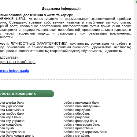
Додаткова інформація
льш важливі досягнення в житті та кар'єрі:
ЕННЫЕ ЦЕЛИ: Активное участие в формировании экономической прибыли
ании; Совершенствование собственных навыков и углубление личного опыта,
ерный рост; Увеличение собственного благосостояния путем применения своих
низаторских и предпринимательских способностей, профессиональных навыков и
а, через творческий подход и самоотдачу при реализации возложенных
нностей.
ості:
ЛИЧНОСТНЫЕ ХАРАКТЕРИСТИКИ: лояльность; ориентация на работу в
де; ориентация на саморазвитие; приятная внешность; дружелюбие; честность;
исциплина; исполнительность; творческий подход; обучаемость; надежность
здрукувати
ерегти на комп'ютері
актна інформація
обота в компаніях
ота альфа банк
работа прокредит банк
ота укрсиббанк
работа банк пивденный
ота таскомбанк
работа ощадбанк
ота глобус банк
работа сбербанк
ота идея банк
работа радабанк
ота пзу украина
работа форвард банк
ота кредобанк
работа универсал банк
ота пумб
работа приватбанк
ота пиреус банк
работа креди агриколь банк
ота банк кредит днепр
работа мегабанк