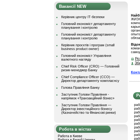
Вакансії NEW
Найбі
Керівник центру ІТ-безпеки
ЖИЗН
комп
Головний економіст департаменту
карь
планування і контролю
орга
опыт
Головний економіст департаменту
обяза
планування і контролю
Відом
Керівник проєктів і програм (small
коман
business product owner)
самод
Головний економіст Управління
Ро
валютного нагляду
Зб
Chief Risk Officer (CRO) — Головний
ризик-менеджер Банку
Конт
Chief Compliance Officer (CCO) —
Директор департаменту комплаєнсу
Голова Правління Банку
Заступник Голови Правління -
Р
напрямок «Транзакційний бізнес»
раб
Заступник Голови Правління —
раб
Директор інвестиційного бізнесу
раб
(Казначейство та Фінансові ринки)
раб
раб
раб
раб
Робота в містах
раб
раб
Работа в Киеве
раб
Работа в Белой Церкви