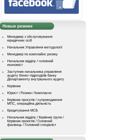
Новые резюме
Менеджер з обслуговування
юридичних осіб
Начальник Управління методології
Менеджер по комплайнс ризику
Начальник відділу / головний
економіст
Заступник начальника управління
аудиту бізнес-підрозділів банку
Департаменту внутрішнього аудиту
Керівник
Юрист / Ризики / Комплаєнс
Керівник проєктів / супроводження
МПС, операційна діяльність
Кредитування МСБ
Начальник вiддiлу / Керівник групи /
Керівник проектів / Головний
фахівець / Головний спеціаліст