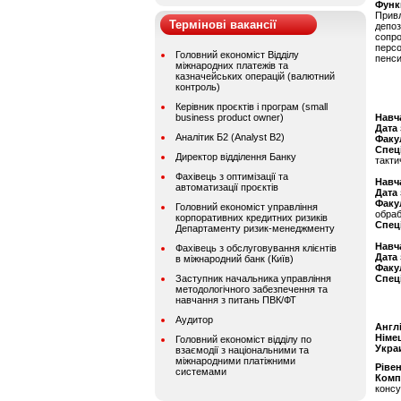
Функ
Прив
Термінові вакансії
депо
сопр
перс
Головний економіст Відділу
пенс
міжнародних платежів та
казначейських операцій (валютний
контроль)
Керівник проєктів і програм (small
business product owner)
Навч
Дата
Аналітик Б2 (Analyst B2)
Факу
Спец
Директор відділення Банку
такти
Фахівець з оптимізації та
Навч
автоматизації проєктів
Дата
Факу
Головний економіст управління
обраб
корпоративних кредитних ризиків
Спец
Департаменту ризик-менеджменту
Навч
Фахівець з обслуговування клієнтів
Дата
в міжнародний банк (Київ)
Факу
Заступник начальника управління
Спец
методологічного забезпечення та
навчання з питань ПВК/ФТ
Аудитор
Англ
Німе
Головний економіст відділу по
Укра
взаємодії з національними та
міжнародними платіжними
Ріве
системами
Комп
консу