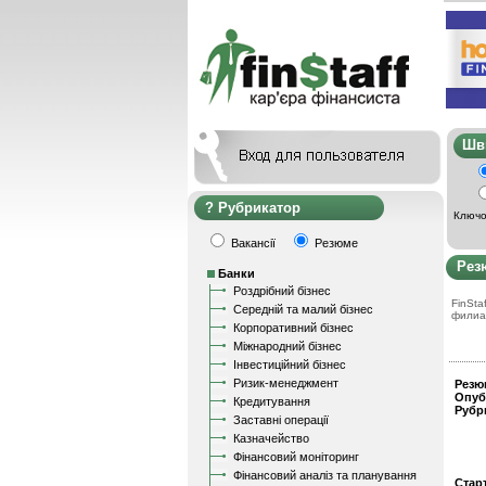
Ш
Рубрикатор
Ключо
Вакансії
Резюме
Рез
Банки
Роздрібний бізнес
FinStaf
Середній та малий бізнес
филиа
Корпоративний бізнес
Міжнародний бізнес
Інвестиційний бізнес
Ризик-менеджмент
Резю
Опуб
Кредитування
Рубр
Заставні операції
Казначейство
Фінансовий моніторинг
Фінансовий аналіз та планування
Стар