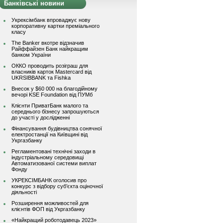
Банківські новини
Укрексімбанк впроваджує нову
корпоративну картки преміального
класу
The Banker вкотре відзначив
Райффайзен Банк найкращим
банком України
ОККО проводить розіграш для
власників карток Mastercard від
UKRSIBBANK та Fishka
Внесок у $60 000 на благодійному
вечорі KSE Foundation від ПУМб
Клієнти ПриватБанк малого та
середнього бізнесу запрошуються
до участі у дослідженні
Фінансування будівництва сонячної
електростанції на Київщині від
Укргазбанку
Регламентовані технічні заходи в
індустріальному середовищі
Автоматизованої системи виплат
Фонду
УКРЕКСІМБАНК оголосив про
конкурс з відбору суб’єкта оціночної
діяльності
Розширення можливостей для
клієнтів ФОП від Укргазбанку
«Найкращий роботодавець 2023»