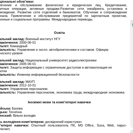
ціональні обов'язки:
лечение и обслуживание физических и юридических лиц. Кредитование,
зитные операции, активные продажи.Развитие сети эквайринга, установка и
овождение. Развитие сети отделений и банкоматов. Обучение и сопровождение
онала. Привлечение и обслуживание предприятий по зарплатным проектам,
ионные и социальные программы. Международные переводы.
Освіта
альний заклад:
Военный институт НГУ
 закінчення:
2000-06-01
льтет:
Командный
іальність:
Управление и экспл. автобронетехники и составов. Офицер
ческого уровня
альний заклад:
Национальный университет радиоэлектроники
 закінчення:
2005-06-01
льтет:
Защита информации с ограниченым доступом и автоматизация ее
отки
іальність:
Инженер информационной безопасности
альний заклад:
МАУП
 закінчення:
2012-10-01
льтет:
Управление персоналом
іальність:
Управление персоналом, экономика труда, международная экономика
Іноземні мови та комп'ютерні навички
ійська:
Базова
цька:
Технічна
инский:
Вільно володію
нь володіння комп'ютером:
досвідчений користувач
'ютерні навички:
Опытный пользователь ПК, MS Office, Susa, Web, парус-
льтант,