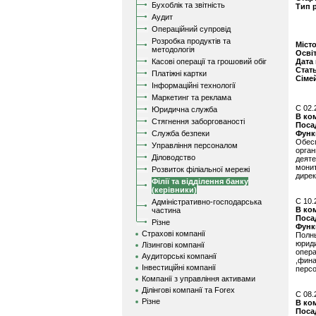
Бухоблік та звітність
Тип 
Аудит
Операційний супровід
Розробка продуктів та
Міст
методологія
Осві
Касові операції та грошовий обіг
Дата
Стат
Платіжні картки
Сіме
Інформаційні технології
Маркетинг та реклама
C 02.
Юридична служба
В ко
Стягнення заборгованості
Поса
Служба безпеки
Функ
Обес
Управління персоналом
орга
Діловодство
деят
мони
Розвиток філіальної мережі
дирек
Філії та відділення банку
(керівники)
C 10.
Адміністративно-господарська
В ко
частина
Поса
Різне
Функ
Страхові компанії
Полны
юриди
Лізингові компанії
опер
Аудиторські компанії
,фина
Інвестиційні компанії
персо
Компанії з управління активами
Ділінгові компанії та Forex
C 08.
Різне
В ко
Поса