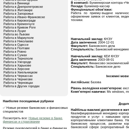
В компанії:
Букмекерская контора «Че
Работа в Виннице
Посада:
Букмекер-кассир
Работа в Днепропетровске
Функціональні обов'язки:
Работа в Житомире
Работа по приему-выдаче налично
Работа в Запорожье
оформление заявок от клиентов, веде
Работа в Ивано-Франковске
техники.
Работа в Кировограде
Работа в Кременчуге
Работа в Кривом Роге
Работа в Луцке
Работа во Львове
Работа в Мариуполе
Навчальний заклад:
КНЭУ
Работа в Николаеве
Дата закінчення:
2004-12-01
Работа в Одессе
Факультет:
Банковского дела
Работа в Полтаве
Спеціальність:
Банковский менеджме
Работа в Ровно
Работа в Сумах
Навчальний заклад:
КЕИ КНЭУ
Работа в Тернополе
Дата закінчення:
2003-08-01
Работа в Ужгороде
Факультет:
Финансово-экономический
Работа в Харькове
Спеціальність:
Банковское дело
Работа в Херсоне
Работа в Хмельницком
Работа в Черкассах
Іноземні мови
Работа в Чернигове
Англійська:
Базова
Работа в Черновцах
Работа в Других городах
Рівень володіння комп'ютером:
екс
Комп'ютерні навички:
Ms windows, ms o
Наиболее посещаемые рубрики
Додат
✅ Новые резюме банковских и финансовых
Найбільш важливі досягнення в житті
специалистов
Квалифицированный менеджер корпора
продуктов и услуг с навыками орг
Посмотреть все:
Новые резюме в банке,
корпоративными клиентами банка. На
финансах и страховании
банковских процессов, развитии ко
банковской сфере (корпоративный би
Резюме руководителей в банке и финансах