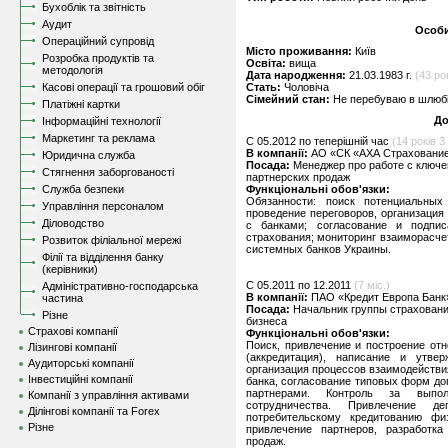
Бухоблік та звітність
Аудит
Особи
Операційний супровід
Місто проживання:
Київ
Розробка продуктів та
Освіта:
вища
методологія
Дата народження:
21.03.1983 г.
(43 ро
Касові операції та грошовий обіг
Стать:
Чоловіча
Сімейний стан:
Не перебуваю в шлюбі,
Платіжні картки
До
Інформаційні технології
Маркетинг та реклама
C 05.2012 по теперішній час
(14 років 3 
В компанії:
АО «СК «АХА Страхование»,
Юридична служба
Посада:
Менеджер про работе с ключ
Стягнення заборгованості
партнерских продаж
Служба безпеки
Функціональні обов'язки:
Обязанности: поиск потенциальны
Управління персоналом
проведение переговоров, организация
Діловодство
с банками; согласование и подпис
страхования; мониторинг взаиморасче
Розвиток філіальної мережі
системных банков Украины.
Філії та відділення банку
(керівники)
C 05.2011 по 12.2011
(7 міс.)
Адміністративно-господарська
В компанії:
ПАО «Кредит Европа Банк»
частина
Посада:
Начальник группы страховани
Різне
бизнеса
Страхові компанії
Функціональні обов'язки:
Поиск, привлечение и построение от
Лізингові компанії
(аккредитация), написание и утве
Аудиторські компанії
организация процессов взаимодейств
Інвестиційні компанії
банка, согласование типовых форм до
партнерами. Контроль за выпо
Компанії з управління активами
сотрудничества. Привлечение д
Ділінгові компанії та Forex
потребительскому кредитованию фи
Різне
привлечение партнеров, разработка
продаж.