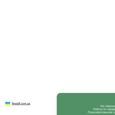
finstaff.com.ua
На главну
Работа по город
Пользовательское с