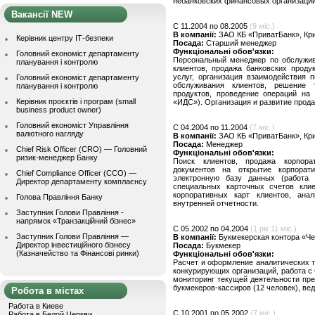
небанковских финансовых организаций 
Вакансії NEW
C 11.2004 по 08.2005
(9 міс.)
В компанії:
ЗАО КБ «ПриватБанк», Кри
Керівник центру ІТ-безпеки
Посада:
Старший менеджер
Функціональні обов'язки:
Головний економіст департаменту
Персональный менеджер по обслужива
планування і контролю
клиентов, продажа банковских проду
услуг, организация взаимодействия 
Головний економіст департаменту
обслуживания клиентов, решение 
планування і контролю
продуктов, проведение операций на
Керівник проєктів і програм (small
«ИДС»). Организация и развитие продаж
business product owner)
Головний економіст Управління
C 04.2004 по 11.2004
(7 міс.)
валютного нагляду
В компанії:
ЗАО КБ «ПриватБанк», Кри
Посада:
Менеджер
Chief Risk Officer (CRO) — Головний
Функціональні обов'язки:
ризик-менеджер Банку
Поиск клиентов, продажа корпора
документов на открытие корпорат
Chief Compliance Officer (CCO) —
электронную базу данных (работа с
Директор департаменту комплаєнсу
специальных карточных счетов клие
корпоративных карт клиентов, ана
Голова Правління Банку
внутренней отчетности.
Заступник Голови Правління -
напрямок «Транзакційний бізнес»
C 05.2002 по 04.2004
(1 рік 11 міс.)
Заступник Голови Правління —
В компанії:
Букмекерская контора «Че
Директор інвестиційного бізнесу
Посада:
Букмекер
(Казначейство та Фінансові ринки)
Функціональні обов'язки:
Расчет и оформление аналитических 
конкурирующих организаций, работа с 
мониторинг текущей деятельности пре
букмекеров-кассиров (12 человек), вед
Робота в містах
Работа в Киеве
C 10.2001 по 05.2002
(7 міс.)
Работа в Белой Церкви