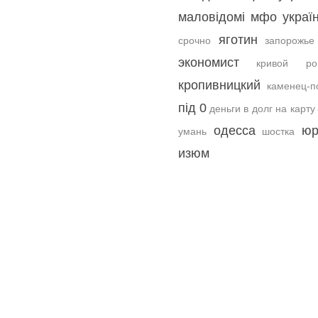
маловідомі мфо украї
яготин
срочно
запорожье
экономист
кривой ро
кропивницкий
каменец-п
під 0
деньги в долг на карту
одесса
юр
умань
шостка
изюм