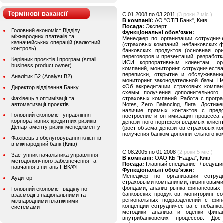
Термінові вакансії
C 01.2008 по 03.2011
(3 роки 2 міс.)
В компанії:
АО "ОТП Банк", Київ
Посада:
Эксперт
Головний економіст Відділу
Функціональні обов'язки:
міжнародних платежів та
Менеджер по организации сотруднич
казначейських операцій (валютний
(страховых компаний, небанковских ф
контроль)
банковских продуктов (основная ор
переговоров и презентаций, разработ
Керівник проєктів і програм (small
ИСИ корпоративным клиентам, орг
business product owner)
компаний, мониторинг сотрудничеств
переписки, открытие и обслуживани
Аналітик Б2 (Analyst B2)
мониторинг законодательной базы. Н
«Об аккредитации страховых компани
Директор відділення Банку
схемы получения дополнительного 
Фахівець з оптимізації та
страховых компаний. Работа с програ
автоматизації проєктів
Notes, Zero Balancing, Лига. Дости
наличие прямых контактов с предс
Головний економіст управління
построение и оптимизация процесса 
корпоративних кредитних ризиків
депозитного портфеля ведомых клиент
Департаменту ризик-менеджменту
(рост объема депозитов страховых ком
получения банком дополнительного коми
Фахівець з обслуговування клієнтів
в міжнародний банк (Київ)
C 08.2005 по 01.2008
(2 роки 5 міс.)
Заступник начальника управління
В компанії:
ОАО КБ "Надра", Київ
методологічного забезпечення та
Посада:
Главный специалист / ведущи
навчання з питань ПВК/ФТ
Функціональні обов'язки:
Менеджер по организации сотруд
Аудитор
страховыми компаниями, лизинговыми
фондами; анализ рынка финансовых о
Головний економіст відділу по
банковских продуктов, мониторинг с
взаємодії з національними та
региональных подразделений с фин
міжнародними платіжними
концепции сотрудничества с небанко
системами
методики анализа и оценки финанс
внутрибанковских процессов. Дос