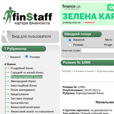
Швидкий пошу
Вакансія
Місто
Резюме
Розділ
Рубрикатор
Ключові слова
Вакансії
Резюме
Резюме № 12900
Банки
Роздрібний бізнес
FinStaff
>
Резюме в банке
>
Корпоративн
Середній та малий бізнес
Корпоративний бізнес
Міжнародний бізнес
Інвестиційний бізнес
Резюме №
12900
Ризик-менеджмент
Опубліковано:
04.09.2012 р.
Рубрика:
Корпоративний бізнес
Кредитування
Заставні операції
Начальник
Казначейство
Фінансовий моніторинг
Стартова зарплата:
за домовленістю
Фінансовий аналіз та планування
Тип роботи:
Повний робочий день