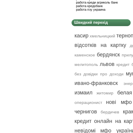
работа креди агриколь банк
работа кредобанк
работа пзу украина
Швидкий перехід
касир
терно
хмельницкий
відсотків на картку
д
бердянск
каменское
прил
львов
мелитополь
кредит 
му
без довідки про доходи
ивано-франковск
энер
измаил
белая
житомир
нові мфо
операционист
чернигов
кра
бердичев
кредит онлайн на кар
невідомі мфо україн