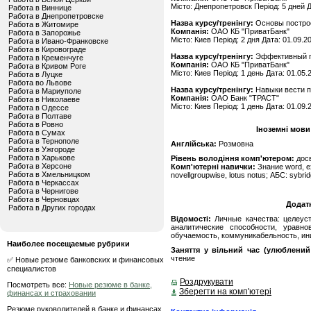
Місто: Днепропетровск Період: 5 дней Д
Работа в Виннице
Работа в Днепропетровске
Назва курсу/тренінгу:
Основы постро
Работа в Житомире
Компанія:
ОАО КБ "ПриватБанк"
Работа в Запорожье
Місто: Киев Період: 2 дня Дата: 01.09.2
Работа в Ивано-Франковске
Работа в Кировограде
Назва курсу/тренінгу:
Эффективный 
Работа в Кременчуге
Компанія:
ОАО КБ "ПриватБанк"
Работа в Кривом Роге
Місто: Киев Період: 1 день Дата: 01.05.
Работа в Луцке
Работа во Львове
Назва курсу/тренінгу:
Навыки вести 
Работа в Мариуполе
Компанія:
ОАО Банк "ТРАСТ"
Работа в Николаеве
Місто: Киев Період: 1 день Дата: 01.09.
Работа в Одессе
Работа в Полтаве
Работа в Ровно
Іноземні мови
Работа в Сумах
Работа в Тернополе
Англійська:
Розмовна
Работа в Ужгороде
Работа в Харькове
Рівень володіння комп'ютером:
дос
Работа в Херсоне
Комп'ютерні навички:
Знание word, еxc
Работа в Хмельницком
novellgroupwise, lotus notus; АБС: sybrid
Работа в Черкассах
Работа в Чернигове
Работа в Черновцах
Додат
Работа в Других городах
Відомості:
Личные качества: целеуст
аналитические способности, уравно
обучаемость, коммуникабельность, ин
Наиболее посещаемые рубрики
Заняття у вільний час (улюблений 
чтение
✅ Новые резюме банковских и финансовых
специалистов
Роздрукувати
Посмотреть все:
Новые резюме в банке,
Зберегти на комп'ютері
финансах и страховании
Резюме руководителей в банке и финансах