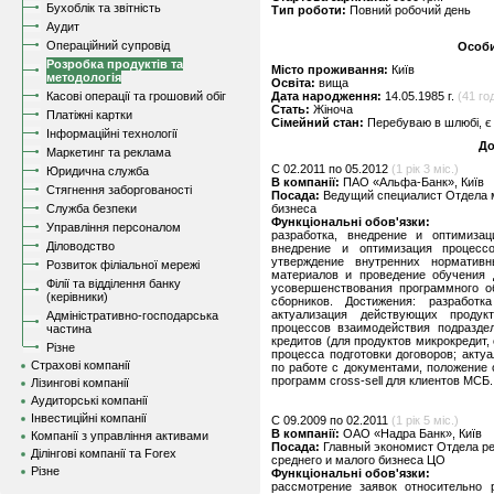
Бухоблік та звітність
Тип роботи:
Повний робочий день
Аудит
Операційний супровід
Особи
Розробка продуктів та
Місто проживання:
Київ
методологія
Освіта:
вища
Касові операції та грошовий обіг
Дата народження:
14.05.1985 г.
(41 год
Стать:
Жіноча
Платіжні картки
Сімейний стан:
Перебуваю в шлюбі, є 
Інформаційні технології
До
Маркетинг та реклама
C 02.2011 по 05.2012
(1 рік 3 міс.)
Юридична служба
В компанії:
ПАО «Альфа-Банк», Київ
Стягнення заборгованості
Посада:
Ведущий специалист Отдела м
Служба безпеки
бизнеса
Функціональні обов'язки:
Управління персоналом
разработка, внедрение и оптимизац
Діловодство
внедрение и оптимизация процесс
утверждение внутренних норматив
Розвиток філіальної мережі
материалов и проведение обучения д
Філії та відділення банку
усовершенствования программного о
(керівники)
cборников. Достижения: разработ
актуализация действующих продук
Адміністративно-господарська
процессов взаимодействия подразде
частина
кредитов (для продуктов микрокредит,
Різне
процесса подготовки договоров; акту
Страхові компанії
по работе с документами, положение 
программ cross-sell для клиентов МСБ.
Лізингові компанії
Аудиторські компанії
Інвестиційні компанії
C 09.2009 по 02.2011
(1 рік 5 міс.)
В компанії:
ОАО «Надра Банк», Київ
Компанії з управління активами
Посада:
Главный экономист Отдела ре
Ділінгові компанії та Forex
среднего и малого бизнеса ЦО
Різне
Функціональні обов'язки:
рассмотрение заявок относительно р