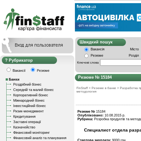
Швидкий пошу
Вакансія
Місто
Резюме
Розділ
Рубрикатор
Ключові слова
Вакансії
Резюме
Резюме № 15184
Банки
Роздрібний бізнес
FinStaff
>
Резюме в банке
>
Разработка п
Середній та малий бізнес
методология
Корпоративний бізнес
Міжнародний бізнес
Інвестиційний бізнес
Ризик-менеджмент
Резюме №
15184
Опубліковано:
10.08.2015 р.
Кредитування
Рубрика:
Розробка продуктів та методо
Заставні операції
Казначейство
Специалист отдела разр
Фінансовий моніторинг
Фінансовий аналіз та планування
Стартова зарплата:
9000 грн.