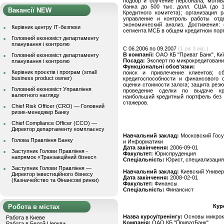
подбор и обучение персонала, мотив
банка до 500 тыс. долл. США (до 
Вакансії NEW
Кредитного комитета); организация 
управление и контроль работы отд
экономический анализ. Достижения:
Керівник центру ІТ-безпеки
сегмента МСБ в общем кредитном пор
Головний економіст департаменту
планування і контролю
C 06.2006 по 09.2007
(1 рік 3 міс.)
В компанії:
ОАО КБ "Приват Банк", Ки
Головний економіст департаменту
Посада:
Эксперт по микрокредитован
планування і контролю
Функціональні обов'язки:
Керівник проєктів і програм (small
поиск и привлечение клиентов; с
business product owner)
кредитоспособности и финансового с
оценки стоимости залога; защита резю
Головний економіст Управління
проведение сделки по выдаче кре
валютного нагляду
наибольший кредитный портфель без 
стажеров.
Chief Risk Officer (CRO) — Головний
ризик-менеджер Банку
Chief Compliance Officer (CCO) —
Директор департаменту комплаєнсу
Навчальний заклад:
Московский Госу
Голова Правління Банку
и Информатики
Дата закінчення:
2006-09-01
Заступник Голови Правління -
Факультет:
Юриспруденция
напрямок «Транзакційний бізнес»
Спеціальність:
Юрист, специализация
Заступник Голови Правління —
Навчальний заклад:
Киевский Униве
Директор інвестиційного бізнесу
Дата закінчення:
2008-02-01
(Казначейство та Фінансові ринки)
Факультет:
Финансы
Спеціальність:
Финансист
Робота в містах
Кур
Назва курсу/тренінгу:
Основы микрок
Работа в Киеве
Компанія:
ОАО КБ "ПриватБанк"
Работа в Белой Церкви