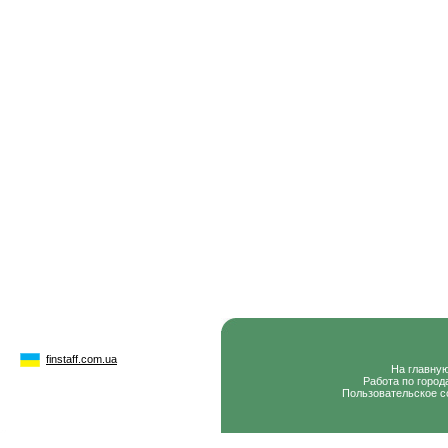
finstaff.com.ua
На главну
Работа по город
Пользовательское с