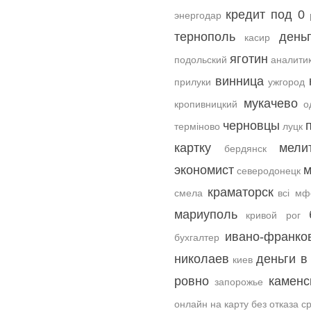
кредит под 0
энергодар
тернополь
день
касир
яготин
подольский
аналити
винница
прилуки
ужгород
мукачево
кропивницкий
о
черновцы
терміново
луцк
картку
мели
бердянск
экономист
м
северодонецк
краматорск
смела
всі мф
мариуполь
кривой рог
ивано-франко
бухгалтер
николаев
деньги в
киев
ровно
каменс
запорожье
онлайн на карту без отказа с