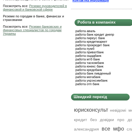
Контактна інформація
Посмотреть все:
Резюме руководителей в
финансовой и банковской сфере
Резюме по городам в банке, финансах и
страховании
Робота в компаніях
Посмотреть все:
Резюме банковских и
финансовых специалистов по городам
работа аваль
Украины
работа банк кредит днепр
работа пиреус банк
работа кредитмаркет
работа прокредит банк
работа пумб
работа приватбанк
работа ощадбанк
работа мтб банк
работа таскомбанк
работа юнекс банк
работа кредобанк
работа банк пивденный
работа мегабанк
работа укрэксимбанк
работа отп банк
Швидкий перехід
юрисконсульт
невідомі м
кредит без довідки про до
все мфо
александрия
сл