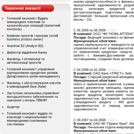
анализ кредитоспособности и финансо
просроченной задолженности; разраб
Термінові вакансії
риска, категории кредитной о
реструктуризации; подготовка зак
Достижения: большая пропускная спо
Головний економіст Відділу
месяц – 10).
міжнародних платежів та
казначейських операцій (валютний
контроль)
C 05.2009 по 08.2009
(3 міс.)
В компанії:
ООО "ФК "НОВА АПТЕКА",
Керівник проєктів і програм (small
Посада:
Ведущий экономист по финан
business product owner)
Функціональні обов'язки:
оценка прибыльности и ликвидности пре
Аналітик Б2 (Analyst B2)
управленческий учет взаиморасчетов 
по привлечению кредитных средств;
Директор відділення Банку
работе с банками.Достижения: р
Фахівець з оптимізації та
поставщиками; создание базы договоро
автоматизації проєктів
Головний економіст управління
C 04.2008 по 02.2009
(10 міс.)
корпоративних кредитних ризиків
В компанії:
ОАО Банк «ТРАСТ», Київ
Департаменту ризик-менеджменту
Посада:
Старший кредитный менеджер
Функціональні обов'язки:
Фахівець з обслуговування клієнтів
поиск и привлечение клиентов (сумм
в міжнародний банк (Київ)
анализ документов заёмщика, оценка
клиентов; защита резюме клиента на
Заступник начальника управління
выдаче кредитов; мониторинг пог
методологічного забезпечення та
задолженностью. Достижения: выполн
навчання з питань ПВК/ФТ
утвержденного кредита – 400 дол
задолженностью в период кризис
Аудитор
задолженности.
Головний економіст відділу по
взаємодії з національними та
C 09.2007 по 04.2008
(7 міс.)
міжнародними платіжними
В компанії:
ОАО КБ "Приват Банк", Ки
системами
Посада:
Начальник отдела микрокред
Функціональні обов'язки: