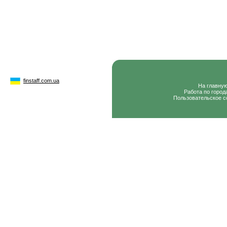
finstaff.com.ua
На главну
Работа по город
Пользовательское с