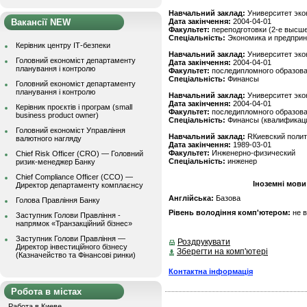
Навчальний заклад:
Университет эко
Вакансії NEW
Дата закінчення:
2004-04-01
Факультет:
переподготовки (2-е высш
Спеціальність:
Экономика и предпри
Керівник центру ІТ-безпеки
Навчальний заклад:
Университет эко
Головний економіст департаменту
Дата закінчення:
2004-04-01
планування і контролю
Факультет:
последипломного образов
Спеціальність:
Финансы
Головний економіст департаменту
планування і контролю
Навчальний заклад:
Университет эко
Дата закінчення:
2004-04-01
Керівник проєктів і програм (small
Факультет:
последипломного образов
business product owner)
Спеціальність:
Финансы (квалификац
Головний економіст Управління
Навчальний заклад:
RКиевский полит
валютного нагляду
Дата закінчення:
1989-03-01
Факультет:
Инженерно-физический
Chief Risk Officer (CRO) — Головний
Спеціальність:
инженер
ризик-менеджер Банку
Chief Compliance Officer (CCO) —
Іноземні мови
Директор департаменту комплаєнсу
Англійська:
Базова
Голова Правління Банку
Рівень володіння комп'ютером:
не 
Заступник Голови Правління -
напрямок «Транзакційний бізнес»
Заступник Голови Правління —
Роздрукувати
Директор інвестиційного бізнесу
Зберегти на комп'ютері
(Казначейство та Фінансові ринки)
Контактна інформація
Робота в містах
Работа в Киеве