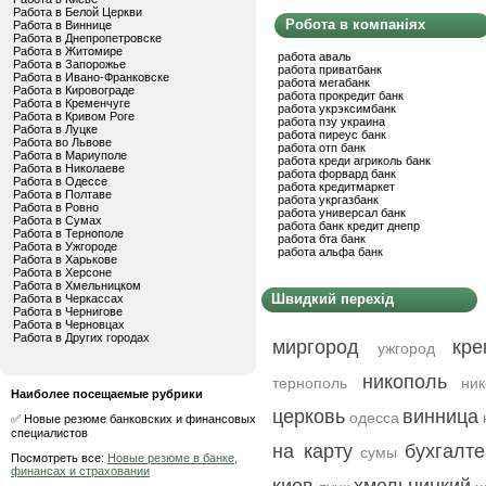
Работа в Белой Церкви
Робота в компаніях
Работа в Виннице
Работа в Днепропетровске
Работа в Житомире
работа аваль
Работа в Запорожье
работа приватбанк
Работа в Ивано-Франковске
работа мегабанк
Работа в Кировограде
работа прокредит банк
Работа в Кременчуге
работа укрэксимбанк
Работа в Кривом Роге
работа пзу украина
Работа в Луцке
работа пиреус банк
Работа во Львове
работа отп банк
Работа в Мариуполе
работа креди агриколь банк
Работа в Николаеве
работа форвард банк
Работа в Одессе
работа кредитмаркет
Работа в Полтаве
работа укргазбанк
Работа в Ровно
работа универсал банк
Работа в Сумах
работа банк кредит днепр
Работа в Тернополе
работа бта банк
Работа в Ужгороде
работа альфа банк
Работа в Харькове
Работа в Херсоне
Работа в Хмельницком
Швидкий перехід
Работа в Черкассах
Работа в Чернигове
Работа в Черновцах
Работа в Других городах
миргород
кре
ужгород
никополь
тернополь
ни
Наиболее посещаемые рубрики
церковь
винница
одесса
✅ Новые резюме банковских и финансовых
специалистов
на карту
бухгалт
сумы
Посмотреть все:
Новые резюме в банке,
финансах и страховании