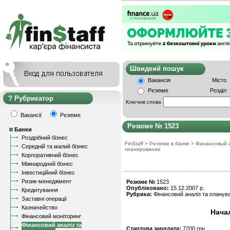
Швидкий пошу
Вакансія
Місто
Резюме
Розділ
Рубрикатор
Ключові слова
Вакансії
Резюме
Резюме № 1523
Банки
Роздрібний бізнес
FinStaff
>
Резюме в банке
>
Финансовый 
Середній та малий бізнес
планирование
Корпоративний бізнес
Міжнародний бізнес
Інвестиційний бізнес
Ризик-менеджмент
Резюме №
1523
Опубліковано:
15.12.2007 р.
Кредитування
Рубрика:
Фінансовий аналіз та планув
Заставні операції
Казначейство
Нача
Фінансовий моніторинг
Фінансовий аналіз та
Стартова зарплата:
7200 грн.