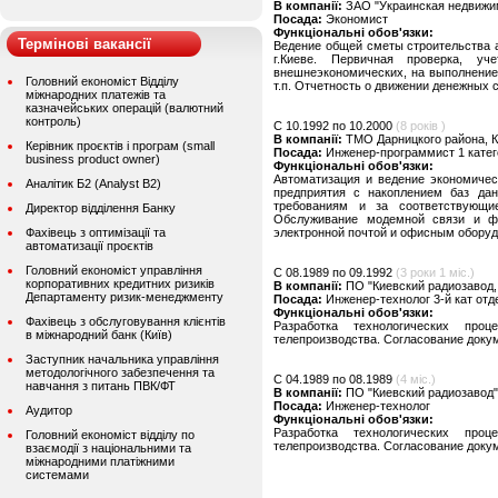
В компанії:
ЗАО "Украинская недвижим
Посада:
Экономист
Функціональні обов'язки:
Термінові вакансії
Ведение общей сметы строительства а
г.Киеве. Первичная проверка, у
внешнеэкономических, на выполнение 
Головний економіст Відділу
т.п. Отчетность о движении денежных 
міжнародних платежів та
казначейських операцій (валютний
контроль)
C 10.1992 по 10.2000
(8 років )
В компанії:
ТМО Дарницкого района, К
Керівник проєктів і програм (small
Посада:
Инженер-программист 1 кате
business product owner)
Функціональні обов'язки:
Автоматизация и ведение экономичес
Аналітик Б2 (Analyst B2)
предприятия с накоплением баз да
требованиям и за соответствующи
Директор відділення Банку
Обслуживание модемной связи и ф
Фахівець з оптимізації та
электронной почтой и офисным обору
автоматизації проєктів
Головний економіст управління
C 08.1989 по 09.1992
(3 роки 1 міс.)
корпоративних кредитних ризиків
В компанії:
ПО "Киевский радиозавод,
Департаменту ризик-менеджменту
Посада:
Инженер-технолог 3-й кат отд
Функціональні обов'язки:
Фахівець з обслуговування клієнтів
Разработка технологических проц
в міжнародний банк (Київ)
телепроизводства. Согласование доку
Заступник начальника управління
методологічного забезпечення та
C 04.1989 по 08.1989
(4 міс.)
навчання з питань ПВК/ФТ
В компанії:
ПО "Киевский радиозавод",
Посада:
Инженер-технолог
Аудитор
Функціональні обов'язки:
Разработка технологических проц
Головний економіст відділу по
телепроизводства. Согласование доку
взаємодії з національними та
міжнародними платіжними
системами