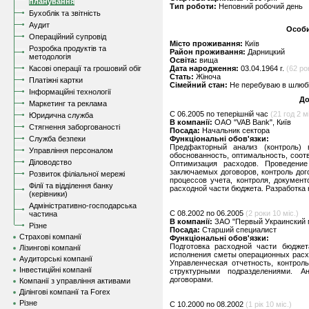
планування
Тип роботи:
Неповний робочий день
Бухоблік та звітність
Аудит
Особи
Операційний супровід
Місто проживання:
Київ
Розробка продуктів та
Район проживання:
Дарницкий
методологія
Освіта:
вища
Касові операції та грошовий обіг
Дата народження:
03.04.1964 г.
(62 ро
Стать:
Жіноча
Платіжні картки
Сімейний стан:
Не перебуваю в шлюбі,
Інформаційні технології
До
Маркетинг та реклама
C 06.2005 по теперішній час
(21 год 2 мі
Юридична служба
В компанії:
ОАО "VAB Bank", Київ
Стягнення заборгованості
Посада:
Начальник сектора
Служба безпеки
Функціональні обов'язки:
Предфакторный анализ (контроль) в
Управління персоналом
обоснованность, оптимальность, соот
Діловодство
Оптимизация расходов. Проведение
заключаемых договоров, контроль дог
Розвиток філіальної мережі
процессов учета, контроля, докумен
Філії та відділення банку
расходной части бюджета. Разработка
(керівники)
Адміністративно-господарська
C 08.2002 по 06.2005
(2 роки 10 міс.)
частина
В компанії:
ЗАО "Первый Украинский 
Різне
Посада:
Старший специалист
Страхові компанії
Функціональні обов'язки:
Подготовка расходной части бюджет
Лізингові компанії
исполнения сметы операционных расх
Аудиторські компанії
Управленческая отчетность, контрол
Інвестиційні компанії
структурными подразделениями. А
договорами.
Компанії з управління активами
Ділінгові компанії та Forex
Різне
C 10.2000 по 08.2002
(1 рік 10 міс.)