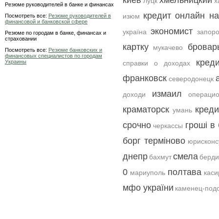
киев
хмельницкий
луцк
х
Резюме руководителей в банке и финансах
кредит онлайн на
изюм
Посмотреть все:
Резюме руководителей в
финансовой и банковской сфере
экономист
україна
запор
Резюме по городам в банке, финансах и
страховании
картку
бровар
мукачево
Посмотреть все:
Резюме банковских и
финансовых специалистов по городам
кред
Украины
справки о доходах
франковск
северодонецк
измаил
доходи
операцио
краматорск
креди
умань
срочно
гроші в 
черкассы
борг терміново
юрисконс
днепр
смела
бахмут
берди
0
полтава
мариуполь
каси
мфо україни
каменец-под