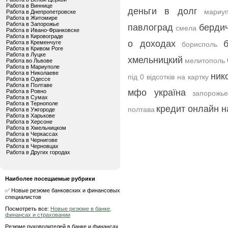
Работа в Виннице
деньги в долг
мариу
Работа в Днепропетровске
Работа в Житомире
Работа в Запорожье
павлоград
берди
смела
Работа в Ивано-Франковске
Работа в Кировограде
о доходах
Работа в Кременчуге
борисполь
Работа в Кривом Роге
Работа в Луцке
хмельницкий
мелитополь
Работа во Львове
Работа в Мариуполе
Работа в Николаеве
ник
під 0 відсотків на картку
Работа в Одессе
Работа в Полтаве
мфо україна
Работа в Ровно
запорожье
Работа в Сумах
Работа в Тернополе
кредит онлайн н
полтава
Работа в Ужгороде
Работа в Харькове
Работа в Херсоне
Работа в Хмельницком
Работа в Черкассах
Работа в Чернигове
Работа в Черновцах
Работа в Других городах
Наиболее посещаемые рубрики
✅ Новые резюме банковских и финансовых
специалистов
Посмотреть все:
Новые резюме в банке,
финансах и страховании
Резюме руководителей в банке и финансах