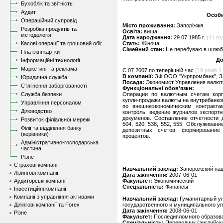
Бухоблік та звітність
Аудит
Особи
Операційний супровід
Місто проживання:
Запоріжжя
Розробка продуктів та
Освіта:
вища
методологія
Дата народження:
29.07.1985 г.
(41 год
Касові операції та грошовий обіг
Стать:
Жіноча
Сімейний стан:
Не перебуваю в шлюбі,
Платіжні картки
До
Інформаційні технології
Маркетинг та реклама
C 07.2007 по теперішній час
(19 років 1 
В компанії:
ЗФ ООО "Укрпромбанк", З
Юридична служба
Посада:
Экономист Управления валют
Стягнення заборгованості
Функціональні обов'язки:
Служба безпеки
Операции по валютным счетам корп
купли-продажи валюты на внутрибанк
Управління персоналом
по внешнеэкономическим контракта
Діловодство
контроль: ведение журналов экспорт
докуменов. Составление отчетности 
Розвиток філіальної мережі
504, 520, 538, 552, 555. Обслуживан
Філії та відділення банку
депозитных счетов; формирование
(керівники)
процентов.
Адміністративно-господарська
частина
Різне
Страхові компанії
Навчальний заклад:
Запорожский нац
Лізингові компанії
Дата закінчення:
2007-06-01
Аудиторські компанії
Факультет:
Экономический
Спеціальність:
Финансы
Інвестиційні компанії
Компанії з управління активами
Навчальний заклад:
Гуманитарный ун
Ділінгові компанії та Forex
государственного и муниципального у
Дата закінчення:
2008-06-01
Різне
Факультет:
Последипломного образов
Спеціальність:
Переводчик (английск