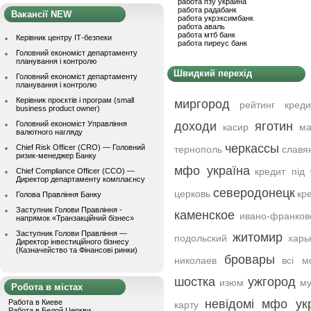
работа пзу украина
работа радабанк
Вакансії NEW
работа укрэксимбанк
работа аваль
работа мтб банк
Керівник центру ІТ-безпеки
работа пиреус банк
Головний економіст департаменту
планування і контролю
Швидкий перехід
Головний економіст департаменту
планування і контролю
Керівник проєктів і програм (small
миргород
рейтинг креди
business product owner)
Головний економіст Управління
доходи
яготин
касир
ма
валютного нагляду
черкассы
Chief Risk Officer (CRO) — Головний
тернополь
славя
ризик-менеджер Банку
мфо україна
кредит під 
Chief Compliance Officer (CCO) —
Директор департаменту комплаєнсу
северодонецк
церковь
кр
Голова Правління Банку
Заступник Голови Правління -
каменское
ивано-франков
напрямок «Транзакційний бізнес»
Заступник Голови Правління —
житомир
подольский
харь
Директор інвестиційного бізнесу
(Казначейство та Фінансові ринки)
бровары
николаев
всі м
шостка
ужгород
изюм
му
Робота в містах
невідомі мфо ук
Работа в Киеве
карту
Работа в Белой Церкви