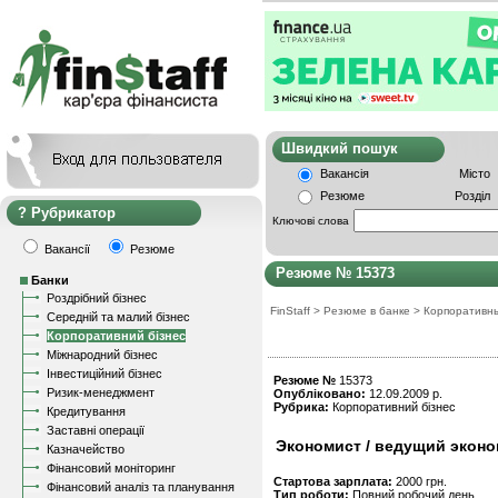
Швидкий пошу
Вакансія
Місто
Резюме
Розділ
Рубрикатор
Ключові слова
Вакансії
Резюме
Резюме № 15373
Банки
Роздрібний бізнес
FinStaff
>
Резюме в банке
>
Корпоративн
Середній та малий бізнес
Корпоративний бізнес
Міжнародний бізнес
Інвестиційний бізнес
Резюме №
15373
Ризик-менеджмент
Опубліковано:
12.09.2009 р.
Рубрика:
Корпоративний бізнес
Кредитування
Заставні операції
Экономист / ведущий эконо
Казначейство
Фінансовий моніторинг
Стартова зарплата:
2000 грн.
Фінансовий аналіз та планування
Тип роботи:
Повний робочий день