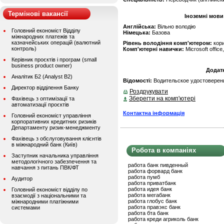
Термінові вакансії
Іноземні мови
Англійська:
Вільно володію
Головний економіст Відділу
Німецька:
Базова
міжнародних платежів та
казначейських операцій (валютний
Рівень володіння комп'ютером:
кор
контроль)
Комп'ютерні навички:
Microsoft offic
Керівник проєктів і програм (small
business product owner)
Додат
Аналітик Б2 (Analyst B2)
Відомості:
Водительское удостоверени
Директор відділення Банку
Роздрукувати
Зберегти на комп'ютері
Фахівець з оптимізації та
автоматизації проєктів
Контактна інформація
Головний економіст управління
корпоративних кредитних ризиків
Департаменту ризик-менеджменту
Фахівець з обслуговування клієнтів
в міжнародний банк (Київ)
Робота в компаніях
Заступник начальника управління
методологічного забезпечення та
работа банк пивденный
навчання з питань ПВК/ФТ
работа форвард банк
работа пумб
Аудитор
работа приватбанк
работа идея банк
Головний економіст відділу по
работа мегабанк
взаємодії з національними та
работа глобус банк
міжнародними платіжними
работа правэкс банк
системами
работа бта банк
работа креди агриколь банк