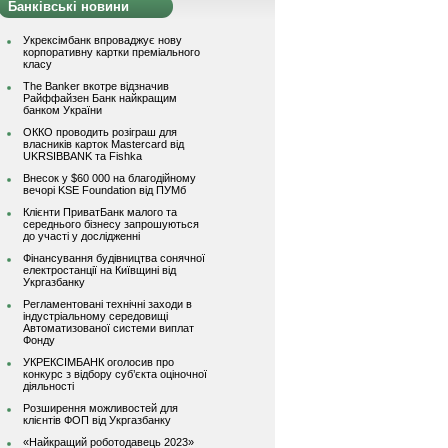
Банківські новини
Укрексімбанк впроваджує нову
корпоративну картки преміального
класу
The Banker вкотре відзначив
Райффайзен Банк найкращим
банком України
ОККО проводить розіграш для
власників карток Mastercard від
UKRSIBBANK та Fishka
Внесок у $60 000 на благодійному
вечорі KSE Foundation від ПУМб
Клієнти ПриватБанк малого та
середнього бізнесу запрошуються
до участі у дослідженні
Фінансування будівництва сонячної
електростанції на Київщині від
Укргазбанку
Регламентовані технічні заходи в
індустріальному середовищі
Автоматизованої системи виплат
Фонду
УКРЕКСІМБАНК оголосив про
конкурс з відбору суб’єкта оціночної
діяльності
Розширення можливостей для
клієнтів ФОП від Укргазбанку
«Найкращий роботодавець 2023»