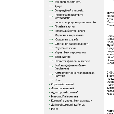
Бухоблік та звітність
Аудит
Операційний супровід
Міст
Розробка продуктів та
Осві
методологія
Дата
Касові операції та грошовий обіг
Стат
Сіме
Платіжні картки
Інформаційні технології
Маркетинг та реклама
C 08.
В ко
Юридична служба
Поса
Стягнення заборгованості
Функ
Служба безпеки
Юриди
розра
Управління персоналом
заявк
Діловодство
оброб
діло
Розвиток філіальної мережі
№502,
Філії та відділення банку
(керівники)
C 09.
Адміністративно-господарська
В ко
частина
Поса
Різне
Функ
Страхові компанії
Підго
купі
Лізингові компанії
розра
Аудиторські компанії
осіб;
Інвестиційні компанії
Компанії з управління активами
Ділінгові компанії та Forex
Різне
Навч
Дата