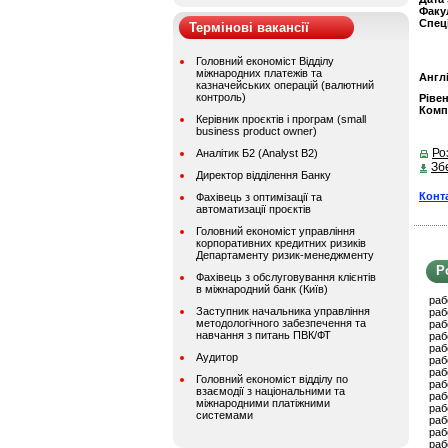
Факу
Спец
Термінові вакансії
Головний економіст Відділу
міжнародних платежів та
Англ
казначейських операцій (валютний
контроль)
Ріве
Комп
Керівник проєктів і програм (small
business product owner)
Ро
Аналітик Б2 (Analyst B2)
Зб
Директор відділення Банку
Конт
Фахівець з оптимізації та
автоматизації проєктів
Головний економіст управління
корпоративних кредитних ризиків
Департаменту ризик-менеджменту
Р
Фахівець з обслуговування клієнтів
в міжнародний банк (Київ)
раб
Заступник начальника управління
раб
методологічного забезпечення та
раб
навчання з питань ПВК/ФТ
раб
раб
Аудитор
раб
раб
Головний економіст відділу по
раб
взаємодії з національними та
раб
міжнародними платіжними
раб
системами
раб
раб
раб