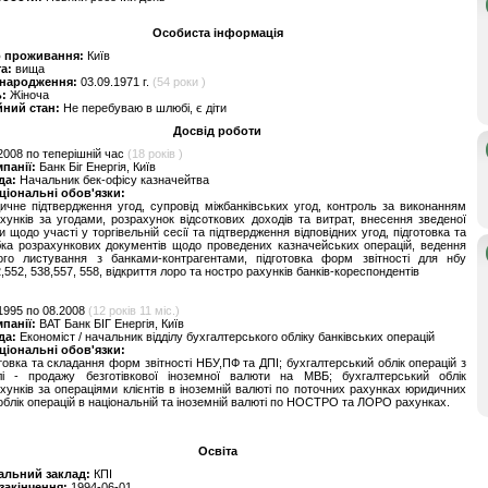
Особиста інформація
о проживання:
Київ
та:
вища
 народження:
03.09.1971 г.
(54 роки )
ь:
Жіноча
йний стан:
Не перебуваю в шлюбі, є діти
Досвід роботи
2008 по теперішній час
(18 років )
мпанії:
Банк Біг Енергія, Київ
да:
Начальник бек-офісу казначейтва
ціональні обов'язки:
чне підтвердження угод, супровід міжбанківських угод, контроль за виконанням
хунків за угодами, розрахунок відсоткових доходів та витрат, внесення зведеної
и щодо участі у торгівельній сесії та підтвердження відповідних угод, підготовка та
ка розрахункових документів щодо проведених казначейських операцій, ведення
вого листування з банками-контрагентами, підготовка форм звітності для нбу
552, 538,557, 558, відкриття лоро та ностро рахунків банків-кореспондентів
1995 по 08.2008
(12 років 11 міс.)
мпанії:
ВАТ Банк БІГ Енергія, Київ
да:
Економіст / начальник відділу бухгалтерського обліку банківських операцій
ціональні обов'язки:
товка та складання форм звітності НБУ,ПФ та ДПІ; бухгалтерський облік операцій з
влі - продажу безготівкової іноземної валюти на МВБ; бухгалтерський облік
хунків за операціями клієнтів в іноземній валюті по поточних рахунках юридичних
 облік операцій в національній та іноземній валюті по НОСТРО та ЛОРО рахунках.
Освіта
альний заклад:
КПІ
 закінчення:
1994-06-01