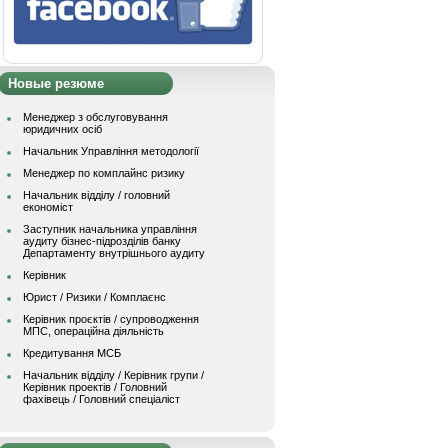
Новые резюме
Менеджер з обслуговування
юридичних осіб
Начальник Управління методології
Менеджер по комплайнс ризику
Начальник відділу / головний
економіст
Заступник начальника управління
аудиту бізнес-підрозділів банку
Департаменту внутрішнього аудиту
Керівник
Юрист / Ризики / Комплаєнс
Керівник проєктів / супроводження
МПС, операційна діяльність
Кредитування МСБ
Начальник вiддiлу / Керівник групи /
Керівник проектів / Головний
фахівець / Головний спеціаліст