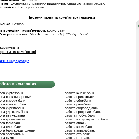
льтет:
Економіка і управління видавничою справою та поліграфією
іальність:
Інженер-економіст
Іноземні мови та комп'ютерні навички
ійська:
Базова
нь володіння комп'ютером:
користувач
'ютерні навички:
Ms office, internet, ОДБ "Мебіус-банк"
здрукувати
ерегти на комп'ютері
актна інформація
обота в компаніях
ота укргазбанк
работа юнекс банк
ота банк пивденный
работа приватбанк
ота пиреус банк
работа сбербанк
ота правэкс банк
работа радабанк
ота укрсиббанк
работа форвард банк
ота укрэксимбанк
работа прокредит банк
ота пзу украина
работа глобус банк
ота кредитмаркет
работа креди агриколь банк
ота мегабанк
работа аваль
ота идея банк
работа кредобанк
ота банк кредит днепр
работа альфа банк
ота таскомбанк
работа бта банк
ота пумб
работа отп банк