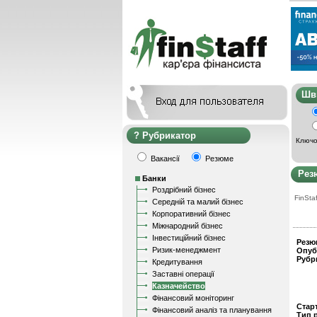
Ш
Рубрикатор
Ключо
Вакансії
Резюме
Рез
Банки
Роздрібний бізнес
FinStaf
Середній та малий бізнес
Корпоративний бізнес
Міжнародний бізнес
Інвестиційний бізнес
Резю
Ризик-менеджмент
Опуб
Рубр
Кредитування
Заставні операції
Казначейство
Фінансовий моніторинг
Стар
Фінансовий аналіз та планування
Тип 