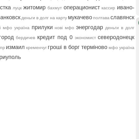
стка
житомир
операционист
ивано-
луцк
бахмут
кассир
анковск
мукачево
славянск
деньги в долг на карту
полтава
прилуки
энергодар
і мфо україна
нові мфо
деньги в долг
город
кредит под 0
северодонецк
бердичев
экономист
измаил
гроші в борг терміново
пр
кременчуг
мфо україна
риуполь