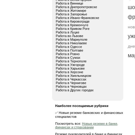
Работа в Виннице
шо
Работа в Днепропетровске
Работа в Житомире
Работа в Запорожье
фр
Работа в Ивано-Франковске
Работа в Кировограде
Работа в Кременчуге
нов
Работа в Кривом Роге
Работа в Луцке
уж
Работа во Львове
Работа в Мариуполе
Работа в Николаеве
дне
Работа в Одессе
Работа в Полтаве
Работа в Ровно
ма
Работа в Сумах
Работа в Тернополе
Работа в Ужгороде
Работа в Харькове
Работа в Херсоне
Работа в Хмельницком
Работа в Черкассах
Работа в Чернигове
Работа в Черновцах
Работа в Других городах
Наиболее посещаемые рубрики
✅ Новые резюме банковских и финансовых
специалистов
Посмотреть все:
Новые резюме в банке,
финансах и страховании
Резюме руководителей в банке и финансах