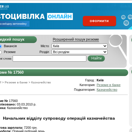
видкий пошук
Розширений пошук резюме
Вакансія
Місто
Резюме
Розділ
ві слова
юме № 17560
Город :
Київ
f
>
Резюме в банке
>
Казначейство
Категория:
Резюме в банке
Подкатегория:
Казначейство
ме №
17560
ліковано:
03.03.2010 р.
ика:
Казначейство
Начальник відділу супроводу операцій казначейства
това зарплата:
7200 грн.
роботи:
Повний робочий день