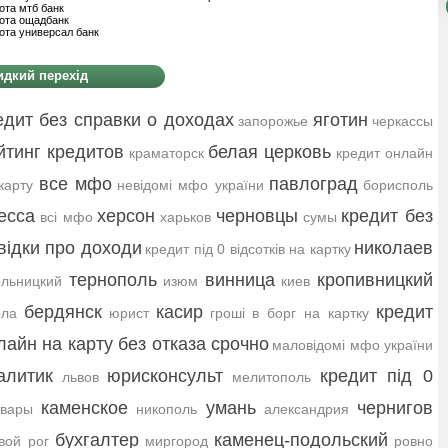
ота мтб банк
ота ощадбанк
ота универсал банк
дкий перехід
едит без справки о доходах
яготин
запорожье
черкассы
йтинг кредитов
белая церковь
краматорск
кредит онлайн
все мфо
павлоград
карту
невідомі мфо україни
борисполь
есса
херсон
черновцы
кредит без
всі мфо
харьков
сумы
відки про доходи
николаев
кредит під 0 відсотків на картку
тернополь
винница
кропивницкий
льницкий
изюм
киев
бердянск
касир
кредит
ела
юрист
гроші в борг на картку
лайн на карту без отказа срочно
маловідомі мфо україни
алитик
юрисконсульт
кредит під 0
львов
мелитополь
каменское
умань
чернигов
овары
никополь
александрия
бухгалтер
каменец-подольский
вой рог
миргород
ровно