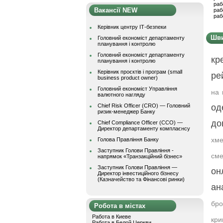
раб
Вакансії NEW
раб
раб
Керівник центру ІТ-безпеки
Шви
Головний економіст департаменту
планування і контролю
Головний економіст департаменту
кр
планування і контролю
Керівник проєктів і програм (small
ре
business product owner)
Головний економіст Управління
на 
валютного нагляду
Chief Risk Officer (CRO) — Головний
од
ризик-менеджер Банку
до
Chief Compliance Officer (CCO) —
Директор департаменту комплаєнсу
хме
Голова Правління Банку
Заступник Голови Правління -
см
напрямок «Транзакційний бізнес»
Заступник Голови Правління —
он
Директор інвестиційного бізнесу
(Казначейство та Фінансові ринки)
ан
бр
Робота в містах
Работа в Киеве
кри
Работа в Белой Церкви