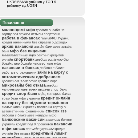
UKRSIBBANK увійшов у ТОП-5
рейтингу від UGEN
Посилання
маловідомі мфо
кредит онлайн на
карту без отказа
отзывы спортбанк
работа в финансах
Нові МФО України
кредит наличными без справки о доходах
архив вакансий
альфа банк киев
альфа
мфо без лицензии
банк
малоизвестные мфо
рейтинг кредитов
спортбанк
онлайн
кредит готівкою без
довідки про доходи
неизвестные мфо
вакансии в банках
работа в банке
займ на карту с
работа в страховании
автоматическим одобрением
кредит під 0 відсотків
гроші в борг
микрозайм без отказа
кредит
наличными киев
точки выдачи спортбанк
кредит спортбанк
мфо, которые дают
кредит онлайн
всем
база мфо украины
на картку без відмови терміново
Новые МФО Украины
позика на картку з
список rss
автоматичним схваленням
работа в банке киев
невідомі мфо
банковские вакансии
вакансии банков
вакансии
украины
кредит под 0 процентов
в финансах
все мфо украины
кредит
кредитный лимит
онлайн без отказа
спортбанк