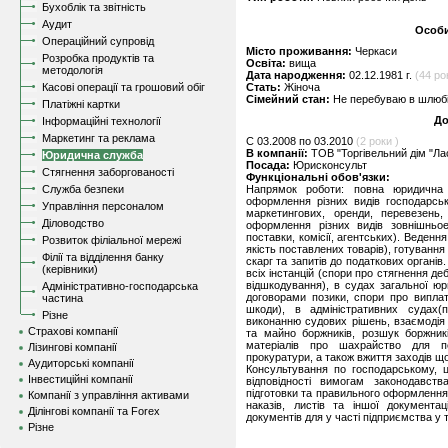
Бухоблік та звітність
Аудит
Особи
Операційний супровід
Місто проживання:
Черкаси
Розробка продуктів та
Освіта:
вища
методологія
Дата народження:
02.12.1981 г.
(44 ро
Касові операції та грошовий обіг
Стать:
Жіноча
Сімейний стан:
Не перебуваю в шлюбі,
Платіжні картки
До
Інформаційні технології
Маркетинг та реклама
C 03.2008 по 03.2010
(2 роки )
В компанії:
ТОВ "Торгівельний дім "Ла
Юридична служба
Посада:
Юрисконсульт
Стягнення заборгованості
Функціональні обов'язки:
Служба безпеки
Напрямок роботи: повна юридична п
оформлення різних видів господарськи
Управління персоналом
маркетингових, оренди, перевезень, 
Діловодство
оформлення різних видів зовнішньоек
поставки, комісії, агентських). Веденн
Розвиток філіальної мережі
якість поставлених товарів), готування
Філії та відділення банку
скарг та запитів до податкових органів
(керівники)
всіх інстанцій (спори про стягнення де
відшкодування), в судах загальної юр
Адміністративно-господарська
договорами позики, спори про виплат
частина
шкоди), в адміністративних судах(
Різне
виконанню судових рішень, взаємодія
Страхові компанії
та майно боржників, розшук боржникі
матеріалів про шахрайство для п
Лізингові компанії
прокуратури, а також вжиття заходів щ
Аудиторські компанії
Консультування по господарському, ц
Інвестиційні компанії
відповідності вимогам законодавств
підготовки та правильного оформлення
Компанії з управління активами
наказів, листів та іншої документа
Ділінгові компанії та Forex
документів для у часті підприємства у
Різне