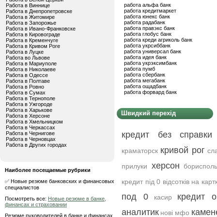
работа альфа банк
Работа в Виннице
работа кредитмаркет
Работа в Днепропетровске
работа юнекс банк
Работа в Житомире
работа радабанк
Работа в Запорожье
работа правэкс банк
Работа в Ивано-Франковске
работа глобус банк
Работа в Кировограде
работа креди агриколь банк
Работа в Кременчуге
работа укрсиббанк
Работа в Кривом Роге
работа универсал банк
Работа в Луцке
работа идея банк
Работа во Львове
работа укрэксимбанк
Работа в Мариуполе
работа пумб
Работа в Николаеве
работа сбербанк
Работа в Одессе
работа мегабанк
Работа в Полтаве
работа ощадбанк
Работа в Ровно
работа форвард банк
Работа в Сумах
Работа в Тернополе
Работа в Ужгороде
Работа в Харькове
Швидкий перехід
Работа в Херсоне
Работа в Хмельницком
Работа в Черкассах
кредит без справки
Работа в Чернигове
Работа в Черновцах
Работа в Других городах
кривой рог
краматорск
сл
херсон
прилуки
бориспол
Наиболее посещаемые рубрики
кредит під 0 відсотків на карт
✅ Новые резюме банковских и финансовых
специалистов
под 0
кредит о
касир
Посмотреть все:
Новые резюме в банке,
финансах и страховании
аналитик
камен
нові мфо
Резюме руководителей в банке и финансах