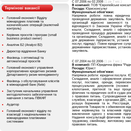
C 07.2006 по 02.2008
(1 рік 7 міс.)
В компанії:
ТОВ "Європейське консалт
Термінові вакансії
Посада:
Юрисконсульт
Функціональні обов'язки:
Напрямок роботи: повна юридична 
Головний економіст Відділу
проведення державних закупівель. Ко
міжнародних платежів та
організацій відносно законності т
казначейських операцій (валютний
відповідності із Законом України «Про
контроль)
кошти; Складання, аналіз і оформле
проведення процедур державних заку
Керівник проєктів і програм (small
та організаціями; Складання, аналіз і
business product owner)
для державних підприємств, установ та
послуг, підряду). Повне юридичне суп
Аналітик Б2 (Analyst B2)
державними підприємствами, установа
закупівель.
Директор відділення Банку
Фахівець з оптимізації та
автоматизації проєктів
C 07.2004 по 02.2006
(1 рік 7 міс.)
В компанії:
ПП Юридична фірма "Радн
Головний економіст управління
Посада:
Юрист
корпоративних кредитних ризиків
Функціональні обов'язки:
Департаменту ризик-менеджменту
Напрямок роботи: юридичні послуги. Ю
Складання, аналіз і оформлення різних
Фахівець з обслуговування клієнтів
послуг, поставки, оренди, перевезен
в міжнародний банк (Київ)
процесуальних документів (позовні з
клопотання, претензії та інші проц
Заступник начальника управління
фізичних та юридичних осіб в судах різ
методологічного забезпечення та
з правових питань. Супроводження в
навчання з питань ПВК/ФТ
службою, взаємодія з органами ДВС, н
розшук боржників та ін. Реєстрація
Аудитор
документів Товариств з обмеженою відп
зміни керівництва та власників підп
Головний економіст відділу по
виключення одного з власників підпр
взаємодії з національними та
Надання консультацій фізичним та юр
міжнародними платіжними
трудовому, сімейному, житловому зак
системами
правових питань.