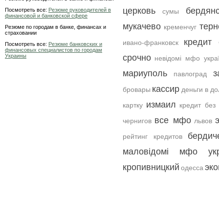
церковь
бердянс
Посмотреть все:
Резюме руководителей в
сумы
финансовой и банковской сфере
мукачево
терн
кременчуг
Резюме по городам в банке, финансах и
страховании
кредит 
ивано-франковск
Посмотреть все:
Резюме банковских и
финансовых специалистов по городам
Украины
срочно
невідомі мфо укра
мариуполь
з
павлоград
кассир
бровары
деньги в до
измаил
картку
кредит без
все мфо
чернигов
львов
бердич
рейтинг кредитов
маловідомі мфо укр
кропивницкий
эко
одесса