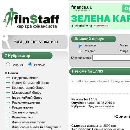
Швидкий пошу
Вакансія
Місто
Резюме
Розділ
Рубрикатор
Ключові слова
Вакансії
Резюме
Резюме № 17789
Банки
Роздрібний бізнес
FinStaff
>
Резюме в банке
>
Юридическая
Середній та малий бізнес
Корпоративний бізнес
Міжнародний бізнес
Інвестиційний бізнес
Резюме №
17789
Ризик-менеджмент
Опубліковано:
16.03.2010 р.
Рубрика:
Юридична служба
Кредитування
Заставні операції
Юрист 
Казначейство
Фінансовий моніторинг
Стартова зарплата:
2800 грн.
Фінансовий аналіз та планування
Тип роботи:
Повний робочий день