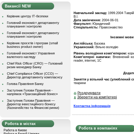
Вакансії NEW
Навчальний заклад:
1999.2004 Таврій
Керівник центру ІТ-безпеки
В.І.
Дата закінчення:
2004-06-01
Головний економіст департаменту
Факультет:
Юридичний
планування і контролю
Спеціальність:
Правознавство
Головний економіст департаменту
планування і контролю
Іноземні мови
Керівник проєктів і програм (small
Англійська:
Базова
business product owner)
Украинский:
Вільно володію
Головний економіст Управління
Рівень володіння комп'ютером:
кор
валютного нагляду
Комп'ютерні навички:
Впевнений кори
reader, internet, 1С
Chief Risk Officer (CRO) — Головний
ризик-менеджер Банку
Додат
Chief Compliance Officer (CCO) —
Директор департаменту комплаєнсу
Заняття у вільний час (улюблений сп
тварини
Голова Правління Банку
Заступник Голови Правління -
Роздрукувати
напрямок «Транзакційний бізнес»
Зберегти на комп'ютері
Заступник Голови Правління —
Директор інвестиційного бізнесу
Контактна інформація
(Казначейство та Фінансові ринки)
Робота в містах
Робота в компаніях
Работа в Киеве
Работа в Белой Церкви