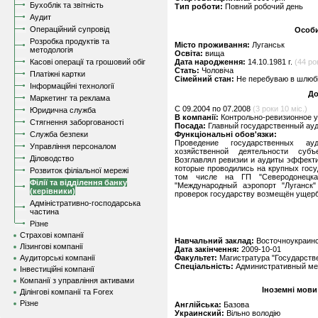
Бухоблік та звітність
Тип роботи:
Повний робочий день
Аудит
Операційний супровід
Особи
Розробка продуктів та
Місто проживання:
Луганськ
методологія
Освіта:
вища
Касові операції та грошовий обіг
Дата народження:
14.10.1981 г.
(44 ро
Стать:
Чоловіча
Платіжні картки
Сімейний стан:
Не перебуваю в шлюбі,
Інформаційні технології
До
Маркетинг та реклама
C 09.2004 по 07.2008
(3 роки 10 міс.)
Юридична служба
В компанії:
Контрольно-ревизионное у
Стягнення заборгованості
Посада:
Главный государственный ау
Служба безпеки
Функціональні обов'язки:
Проведение государственных ауд
Управління персоналом
хозяйственной деятельности субъ
Діловодство
Возглавлял ревизии и аудиты эффект
которые проводились на крупных госу
Розвиток філіальної мережі
том числе на ГП "Северодонецка
Філії та відділення банку
"Международный аэропорт "Луганск
(керівники)
проверок государству возмещён ущерб 
Адміністративно-господарська
частина
Різне
Страхові компанії
Навчальний заклад:
Восточноукраинс
Лізингові компанії
Дата закінчення:
2009-10-01
Аудиторські компанії
Факультет:
Магистратура "Государств
Спеціальність:
Административный мен
Інвестиційні компанії
Компанії з управління активами
Іноземні мови
Ділінгові компанії та Forex
Різне
Англійська:
Базова
Украинский:
Вільно володію