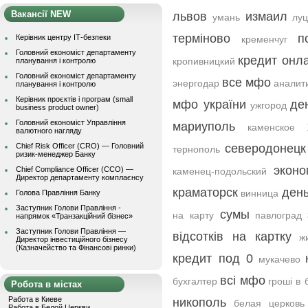
Вакансії NEW
львов
измаил
умань
луц
терміново
п
Керівник центру ІТ-безпеки
кременчуг
Головний економіст департаменту
кредит онла
кропивницкий
планування і контролю
Головний економіст департаменту
все мфо
энергодар
аналит
планування і контролю
Керівник проєктів і програм (small
мфо україни
де
ужгород
business product owner)
Головний економіст Управління
мариуполь
каменское
валютного нагляду
Chief Risk Officer (CRO) — Головний
северодонецк
тернополь
ризик-менеджер Банку
эконо
Chief Compliance Officer (CCO) —
каменец-подольский
Директор департаменту комплаєнсу
краматорск
день
винница
Голова Правління Банку
Заступник Голови Правління -
сумы
на карту
павлоград
напрямок «Транзакційний бізнес»
Заступник Голови Правління —
відсотків на картку
ж
Директор інвестиційного бізнесу
(Казначейство та Фінансові ринки)
кредит под 0
мукачево
всі мфо
бухгалтер
гроші в 
Робота в містах
Работа в Киеве
никополь
белая церковь
Работа в Белой Церкви