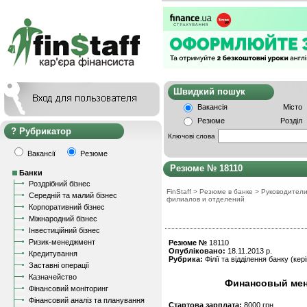
Швидкий пошу
Вакансія
Місто
Резюме
Розділ
Рубрикатор
Ключові слова
Вакансії
Резюме
Резюме № 18110
Банки
Роздрібний бізнес
FinStaff
>
Резюме в банке
>
Руководител
Середній та малий бізнес
филиалов и отделений
Корпоративний бізнес
Міжнародний бізнес
Інвестиційний бізнес
Ризик-менеджмент
Резюме №
18110
Опубліковано:
18.11.2013 р.
Кредитування
Рубрика:
Філії та відділення банку (кер
Заставні операції
Казначейство
Финансовый мене
Фінансовий моніторинг
Фінансовий аналіз та планування
Стартова зарплата:
8000 грн.