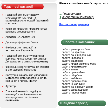
Рівень володіння комп'ютером:
екс
Термінові вакансії
Роздрукувати
Головний економіст Відділу
Зберегти на комп'ютері
міжнародних платежів та
казначейських операцій (валютний
контроль)
Контактна інформація
Керівник проєктів і програм (small
business product owner)
Аналітик Б2 (Analyst B2)
Робота в компаніях
Директор відділення Банку
Фахівець з оптимізації та
работа универсал банк
автоматизації проєктів
работа альфа банк
работа банк пивденный
Головний економіст управління
работа кредобанк
корпоративних кредитних ризиків
работа ощадбанк
Департаменту ризик-менеджменту
работа креди агриколь банк
работа кредитмаркет
Фахівець з обслуговування клієнтів
работа аваль
в міжнародний банк (Київ)
работа приватбанк
Заступник начальника управління
работа сбербанк
методологічного забезпечення та
работа мтб банк
навчання з питань ПВК/ФТ
работа правэкс банк
работа юнекс банк
Аудитор
работа банк кредит днепр
работа форвард банк
Головний економіст відділу по
работа пиреус банк
взаємодії з національними та
міжнародними платіжними
системами
Швидкий перехід