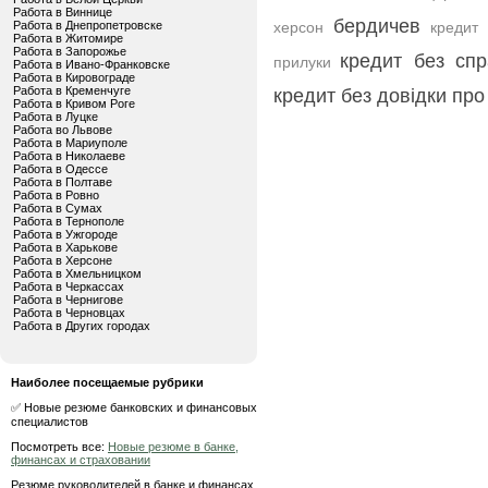
Работа в Виннице
бердичев
Работа в Днепропетровске
херсон
кредит
Работа в Житомире
Работа в Запорожье
кредит без сп
прилуки
Работа в Ивано-Франковске
Работа в Кировограде
Работа в Кременчуге
кредит без довідки пр
Работа в Кривом Роге
Работа в Луцке
Работа во Львове
Работа в Мариуполе
Работа в Николаеве
Работа в Одессе
Работа в Полтаве
Работа в Ровно
Работа в Сумах
Работа в Тернополе
Работа в Ужгороде
Работа в Харькове
Работа в Херсоне
Работа в Хмельницком
Работа в Черкассах
Работа в Чернигове
Работа в Черновцах
Работа в Других городах
Наиболее посещаемые рубрики
✅ Новые резюме банковских и финансовых
специалистов
Посмотреть все:
Новые резюме в банке,
финансах и страховании
Резюме руководителей в банке и финансах