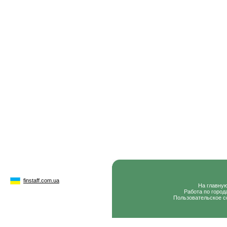
finstaff.com.ua
На главну
Работа по город
Пользовательское с