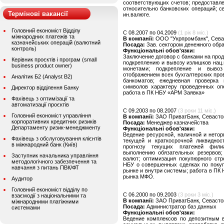
соответствующих счетов; предоставл
относительно банковских операций; с
Термінові вакансії
ин.валюте.
Головний економіст Відділу
C 08.2007 по 04.2009
(1 рік 8 міс.)
міжнародних платежів та
В компанії:
ООО "Укрпромбанк", Сева
казначейських операцій (валютний
Посада:
Зав. сектором денежного обр
контроль)
Функціональні обов'язки:
Заключение договор с банками на прода
Керівник проєктів і програм (small
подкреплению и вывозу излишков нац
business product owner)
монетами; подкрепление и вывоз
отображением всех бухгалтерских пров
Аналітик Б2 (Analyst B2)
банкоматов; ежедневная проверка
символов характеру проведенных оп
Директор відділення Банку
работа в ПК НБУ «АРМ Заявка»
Фахівець з оптимізації та
автоматизації проєктів
C 09.2003 по 08.2007
(3 роки 11 міс.)
Головний економіст управління
В компанії:
ЗАО ПриватБанк, Севасто
корпоративних кредитних ризиків
Посада:
Менеджер казначейства
Департаменту ризик-менеджменту
Функціональні обов'язки:
Ведение ресурсной, наличной и нетор
Фахівець з обслуговування клієнтів
текущей и краткосрочной ликвиднос
в міжнародний банк (Київ)
прогнозу текущих платежей фили
выполнению обязательных резервов;
Заступник начальника управління
валют; оптимизация покупюрного стр
методологічного забезпечення та
НБУ о совершенных сделках по покуп
навчання з питань ПВК/ФТ
рынке и внутри системы; работа в ПК
рынка МФО.
Аудитор
Головний економіст відділу по
C 06.2000 по 09.2003
(3 роки 3 міс.)
взаємодії з національними та
В компанії:
ЗАО ПриватБанк, Севасто
міжнародними платіжними
Посада:
Администратор баз данных
системами
Функціональні обов'язки:
Ведение комплексов по депозитным в