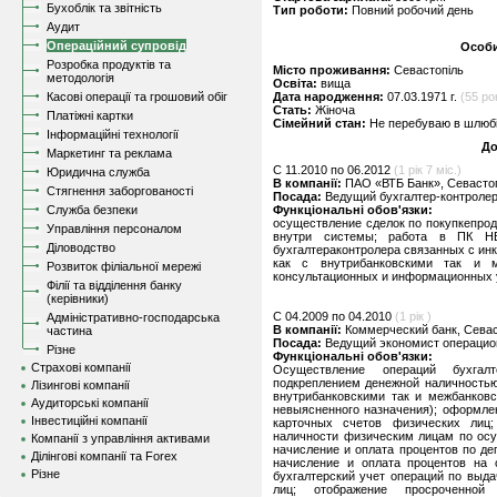
Бухоблік та звітність
Тип роботи:
Повний робочий день
Аудит
Операційний супровід
Особи
Розробка продуктів та
Місто проживання:
Севастопіль
методологія
Освіта:
вища
Касові операції та грошовий обіг
Дата народження:
07.03.1971 г.
(55 рок
Стать:
Жіноча
Платіжні картки
Сімейний стан:
Не перебуваю в шлюбі,
Інформаційні технології
До
Маркетинг та реклама
C 11.2010 по 06.2012
(1 рік 7 міс.)
Юридична служба
В компанії:
ПАО «ВТБ Банк», Севасто
Стягнення заборгованості
Посада:
Ведущий бухгалтер-контроле
Служба безпеки
Функціональні обов'язки:
осуществление сделок по покупкепро
Управління персоналом
внутри системы; работа в ПК НБ
Діловодство
бухгалтераконтролера связанных с ин
как с внутрибанковскими так и м
Розвиток філіальної мережі
консультационных и информационных у
Філії та відділення банку
(керівники)
C 04.2009 по 04.2010
(1 рік )
Адміністративно-господарська
В компанії:
Коммерческий банк, Севас
частина
Посада:
Ведущий экономист операцио
Різне
Функціональні обов'язки:
Страхові компанії
Осуществление операций бухгалт
подкреплением денежной наличностью
Лізингові компанії
внутрибанковскими так и межбанковс
Аудиторські компанії
невыясненного назначения); оформле
Інвестиційні компанії
карточных счетов физических лиц
наличности физическим лицам по ос
Компанії з управління активами
начисление и оплата процентов по де
Ділінгові компанії та Forex
начисление и оплата процентов на 
Різне
бухгалтерский учет операций по выд
лиц; отображение просроченно