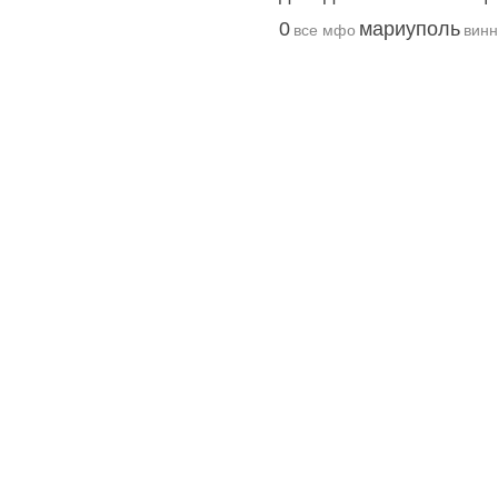
0
мариуполь
все мфо
вин