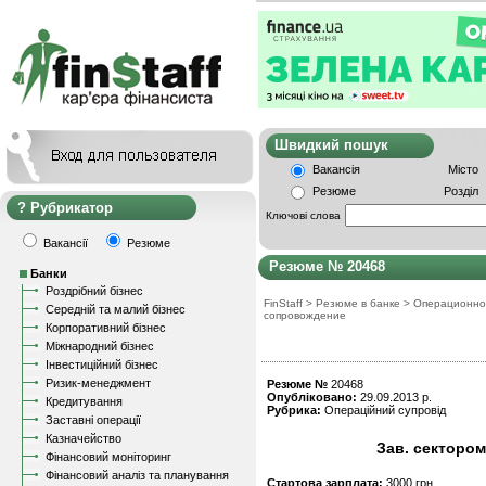
Швидкий пошу
Вакансія
Місто
Резюме
Розділ
Рубрикатор
Ключові слова
Вакансії
Резюме
Резюме № 20468
Банки
Роздрібний бізнес
FinStaff
>
Резюме в банке
>
Операционно
Середній та малий бізнес
сопровождение
Корпоративний бізнес
Міжнародний бізнес
Інвестиційний бізнес
Ризик-менеджмент
Резюме №
20468
Опубліковано:
29.09.2013 р.
Кредитування
Рубрика:
Операційний супровід
Заставні операції
Казначейство
Зав. сектором
Фінансовий моніторинг
Фінансовий аналіз та планування
Стартова зарплата:
3000 грн.