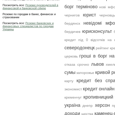
Посмотреть все:
Резюме руководителей в
борг терміново
нові мф
финансовой и банковской сфере
юрист
Резюме по городам в банке, финансах и
чернигов
черновц
страховании
невідомі мфо
бердянск
Посмотреть все:
Резюме банковских и
финансовых специалистов по городам
Украины
юрисконсульт
бердичев
кредит під 0 відсотків на 
северодонецк
рейтинг кр
гроші в борг на
церковь
львов
отказа срочно
хмел
сумы
кривой р
запорожье
кредит без спр
карту
кредит онлайн
экономист
кропивницкий
кременчуг
україна
херсон
днепр
п
доходи
каменец-
шостка