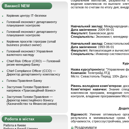
социальным выплатам; разработка 
ведение комплексов по выплате элет
Вакансії NEW
остатков по счетам по итогу дня; вне
Керівник центру ІТ-безпеки
Головний економіст департаменту
планування і контролю
Навчальний заклад:
Международная 
Дата закінчення:
2004-06-01
Головний економіст департаменту
Факультет:
Банковское дело
планування і контролю
Спеціальність:
Экономист, менеджер 
Керівник проєктів і програм (small
Навчальний заклад:
Севастопольский
business product owner)
Дата закінчення:
1993-06-01
Факультет:
Автоматизация и вычислит
Головний економіст Управління
Спеціальність:
Инженер-системотехн
валютного нагляду
Chief Risk Officer (CRO) — Головний
Кур
ризик-менеджер Банку
Назва курсу/тренінгу:
"Управление фи
Chief Compliance Officer (CCO) —
Компанія:
Телетрейд ЛТД
Директор департаменту комплаєнсу
Місто: Севастополь Період: 100ч Дата: 
Голова Правління Банку
Рівень володіння комп'ютером:
дос
Заступник Голови Правління -
Комп'ютерні навички:
Знание специ
напрямок «Транзакційний бізнес»
комплексов программ, внедрение гот
контроля, владение программами Micros
Заступник Голови Правління —
Директор інвестиційного бізнесу
(Казначейство та Фінансові ринки)
Додат
Відомості:
Умение оптимально орган
результата в минимальные сроки. 
Робота в містах
обучаемости, стрессоустройчива, умен
Работа в Киеве
Роздрукувати
Работа в Белой Церкви