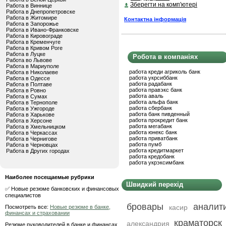
Зберегти на комп'ютері
Работа в Виннице
Работа в Днепропетровске
Работа в Житомире
Контактна інформація
Работа в Запорожье
Работа в Ивано-Франковске
Работа в Кировограде
Работа в Кременчуге
Работа в Кривом Роге
Работа в Луцке
Робота в компаніях
Работа во Львове
Работа в Мариуполе
работа креди агриколь банк
Работа в Николаеве
работа укрсиббанк
Работа в Одессе
работа радабанк
Работа в Полтаве
работа правэкс банк
Работа в Ровно
работа аваль
Работа в Сумах
работа альфа банк
Работа в Тернополе
работа сбербанк
Работа в Ужгороде
работа банк пивденный
Работа в Харькове
работа прокредит банк
Работа в Херсоне
работа мегабанк
Работа в Хмельницком
работа юнекс банк
Работа в Черкассах
работа приватбанк
Работа в Чернигове
работа пумб
Работа в Черновцах
работа кредитмаркет
Работа в Других городах
работа кредобанк
работа укрэксимбанк
Наиболее посещаемые рубрики
Швидкий перехід
✅ Новые резюме банковских и финансовых
специалистов
бровары
аналит
касир
Посмотреть все:
Новые резюме в банке,
финансах и страховании
краматорск
александрия
Резюме руководителей в банке и финансах