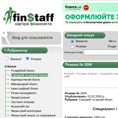
Швидкий пошу
Вакансія
Місто
Резюме
Розділ
Рубрикатор
Ключові слова
Вакансії
Резюме
Резюме № 2094
Банки
Роздрібний бізнес
FinStaff
>
Резюме в банке
>
Средний и ма
Середній та малий бізнес
СМБ
Корпоративний бізнес
Міжнародний бізнес
Інвестиційний бізнес
Ризик-менеджмент
Резюме №
2094
Опубліковано:
03.02.2008 р.
Кредитування
Рубрика:
Середній та малий бізнес
Заставні операції
Казначейство
Специалист /
Фінансовий моніторинг
Фінансовий аналіз та планування
Стартова зарплата:
2400 грн.