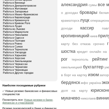
Работа в Виннице
александрия
все 
сумы
Работа в Днепропетровске
Работа в Житомире
Работа в Запорожье
бровары
о доходах
белая
Работа в Ивано-Франковске
Работа в Кировограде
луцк
краматорск
операцион
Работа в Кременчуге
Работа в Кривом Роге
Работа в Луцке
кассир
доходи
пав
Работа во Львове
Работа в Мариуполе
Работа в Николаеве
кропивницкий
прил
киев
Работа в Одессе
Работа в Полтаве
карту без отказа срочно
Работа в Ровно
Работа в Сумах
Работа в Тернополе
шостка
кредит онлайн на 
Работа в Ужгороде
Работа в Харькове
Работа в Херсоне
рог
рейтин
тернополь
Работа в Хмельницком
Работа в Черкассах
бухгалтер
хмельницкий
уж
Работа в Чернигове
Работа в Черновцах
Работа в Других городах
изюм
в борг на картку
запо
бердянск
эко
мфо україна
Наиболее посещаемые рубрики
юрискон
долг на карту
✅ Новые резюме банковских и финансовых
специалистов
мукачево
винни
николаев
Посмотреть все:
Новые резюме в банке,
финансах и страховании
Резюме руководителей в банке и финансах