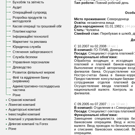
Бухоблік та звітність
Тип роботи:
Повний робочий день
Аудит
Операційний супровід
Особи
Розробка продуктів та
Місто проживання:
Северодонецк
методологія
Освіта:
незакінчена вища
Касові операції та грошовий обіг
Дата народження:
01.01.1982 г.
(44 ро
Стать:
Чоловіча
Платіжні картки
Сімейний стан:
Перебуваю в шлюбі, д
Інформаційні технології
До
Маркетинг та реклама
C 10.2007 по 02.2008
(4 міс.)
Юридична служба
В компанії:
ГО ПУМБ, Донецьк
Стягнення заборгованості
Посада:
Специалист отдела платежей
Служба безпеки
Функціональні обов'язки:
Обработка входящих и исходящих 
Управління персоналом
платежей и платежей банков-корр
Діловодство
Выполнение второй авторизации вход
филиалов банка. Осуществление ко
Розвиток філіальної мережі
Ностро-счетах банка в банках-кор
Філії та відділення банку
Предоставление консультации банкам
(керівники)
сотрудникам отделов платежей 
Осуществление ввода платежей и 
Адміністративно-господарська
национальной валюте. Контроль за 
частина
филиалов.
Різне
Страхові компанії
C 09.2005 по 07.2007
(1 рік 10 міс.)
Лізингові компанії
В компанії:
Отделение в г.Северодоне
Аудиторські компанії
Посада:
Специалист сектора платежей
Інвестиційні компанії
Функціональні обов'язки:
Замещение специалиста сектора би
Компанії з управління активами
банковским операциям. Ввод и испо
Ділінгові компанії та Forex
валюте. Ввод проводок по безналично
Різне
и списанию банковских комиссий. В
операциям.