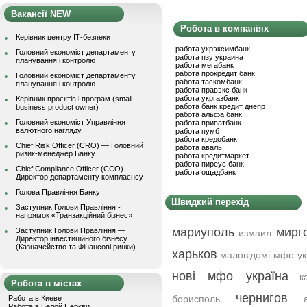
Вакансії NEW
Робота в компаніях
Керівник центру ІТ-безпеки
работа укрэксимбанк
Головний економіст департаменту
работа пзу украина
планування і контролю
работа мегабанк
работа прокредит банк
Головний економіст департаменту
работа таскомбанк
планування і контролю
работа правэкс банк
работа укргазбанк
Керівник проєктів і програм (small
работа банк кредит днепр
business product owner)
работа альфа банк
Головний економіст Управління
работа приватбанк
валютного нагляду
работа пумб
работа кредобанк
Chief Risk Officer (CRO) — Головний
работа аваль
ризик-менеджер Банку
работа кредитмаркет
работа пиреус банк
Chief Compliance Officer (CCO) —
работа ощадбанк
Директор департаменту комплаєнсу
Голова Правління Банку
Швидкий перехід
Заступник Голови Правління -
напрямок «Транзакційний бізнес»
мариуполь
мирг
Заступник Голови Правління —
измаил
Директор інвестиційного бізнесу
(Казначейство та Фінансові ринки)
харьков
маловідомі мфо ук
нові мфо україна
к
Робота в містах
чернигов
борисполь
Работа в Киеве
Работа в Белой Церкви