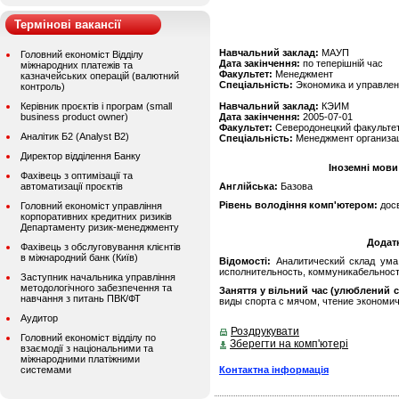
Термінові вакансії
Навчальний заклад:
МАУП
Головний економіст Відділу
Дата закінчення:
по теперішній час
міжнародних платежів та
Факультет:
Менеджмент
казначейських операцій (валютний
Спеціальність:
Экономика и управле
контроль)
Керівник проєктів і програм (small
Навчальний заклад:
КЭИМ
business product owner)
Дата закінчення:
2005-07-01
Факультет:
Северодонецкий факульте
Аналітик Б2 (Analyst B2)
Спеціальність:
Менеджмент организа
Директор відділення Банку
Іноземні мови
Фахівець з оптимізації та
автоматизації проєктів
Англійська:
Базова
Рівень володіння комп'ютером:
дос
Головний економіст управління
корпоративних кредитних ризиків
Департаменту ризик-менеджменту
Додат
Фахівець з обслуговування клієнтів
в міжнародний банк (Київ)
Відомості:
Аналитический склад ума,
исполнительность, коммуникабельност
Заступник начальника управління
методологічного забезпечення та
Заняття у вільний час (улюблений с
навчання з питань ПВК/ФТ
виды спорта с мячом, чтение экономи
Аудитор
Роздрукувати
Головний економіст відділу по
Зберегти на комп'ютері
взаємодії з національними та
міжнародними платіжними
Контактна інформація
системами