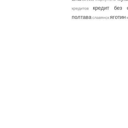
кредит без 
кредитов
полтава
яготин
славянск