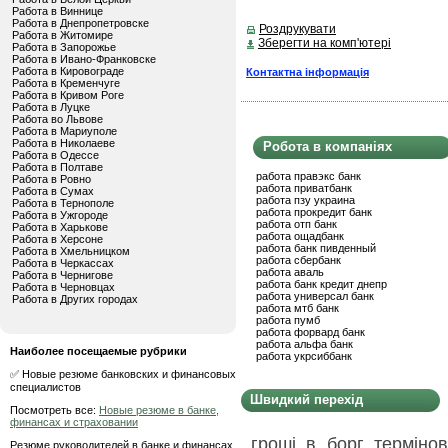
Работа в Виннице
Работа в Днепропетровске
Роздрукувати
Работа в Житомире
Зберегти на комп'ютері
Работа в Запорожье
Работа в Ивано-Франковске
Работа в Кировограде
Контактна інформація
Работа в Кременчуге
Работа в Кривом Роге
Работа в Луцке
Работа во Львове
Работа в Мариуполе
Работа в Николаеве
Робота в компаніях
Работа в Одессе
Работа в Полтаве
работа правэкс банк
Работа в Ровно
работа приватбанк
Работа в Сумах
работа пзу украина
Работа в Тернополе
работа прокредит банк
Работа в Ужгороде
работа отп банк
Работа в Харькове
работа ощадбанк
Работа в Херсоне
работа банк пивденный
Работа в Хмельницком
работа сбербанк
Работа в Черкассах
работа аваль
Работа в Чернигове
работа банк кредит днепр
Работа в Черновцах
работа универсал банк
Работа в Других городах
работа мтб банк
работа пумб
работа форвард банк
работа альфа банк
Наиболее посещаемые рубрики
работа укрсиббанк
✅ Новые резюме банковских и финансовых
специалистов
Швидкий перехід
Посмотреть все:
Новые резюме в банке,
финансах и страховании
гроші в борг терміно
Резюме руководителей в банке и финансах