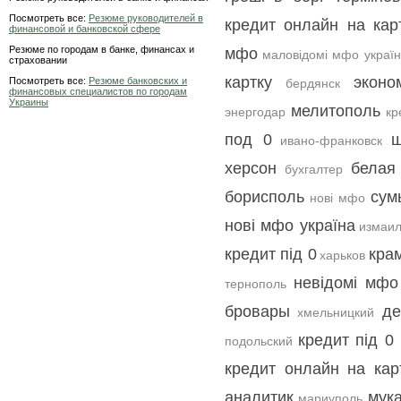
Посмотреть все:
Резюме руководителей в
кредит онлайн на кар
финансовой и банковской сфере
Резюме по городам в банке, финансах и
мфо
маловідомі мфо украї
страховании
картку
эконо
Посмотреть все:
Резюме банковских и
бердянск
финансовых специалистов по городам
Украины
мелитополь
энергодар
кр
под 0
ш
ивано-франковск
херсон
белая
бухгалтер
борисполь
сум
нові мфо
нові мфо україна
измаи
кредит під 0
кра
харьков
невідомі мфо
тернополь
бровары
де
хмельницкий
кредит під 0 
подольский
кредит онлайн на кар
аналитик
мук
мариуполь