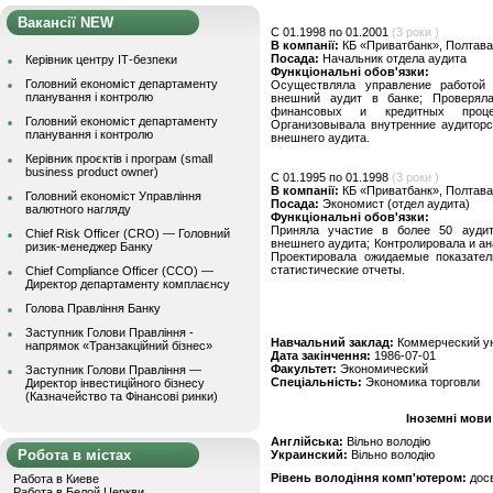
Вакансії NEW
C 01.1998 по 01.2001
(3 роки )
В компанії:
КБ «Приватбанк», Полтава
Посада:
Начальник отдела аудита
Керівник центру ІТ-безпеки
Функціональні обов'язки:
Головний економіст департаменту
Осуществляла управление работой 
планування і контролю
внешний аудит в банке; Проверял
финансовых и кредитных процед
Головний економіст департаменту
Организовывала внутренние аудиторс
планування і контролю
внешнего аудита.
Керівник проєктів і програм (small
business product owner)
C 01.1995 по 01.1998
(3 роки )
В компанії:
КБ «Приватбанк», Полтава
Головний економіст Управління
Посада:
Экономист (отдел аудита)
валютного нагляду
Функціональні обов'язки:
Приняла участие в более 50 аудит
Chief Risk Officer (CRO) — Головний
внешнего аудита; Контролировала и а
ризик-менеджер Банку
Проектировала ожидаемые показател
статистические отчеты.
Chief Compliance Officer (CCO) —
Директор департаменту комплаєнсу
Голова Правління Банку
Заступник Голови Правління -
Навчальний заклад:
Коммерческий у
напрямок «Транзакційний бізнес»
Дата закінчення:
1986-07-01
Факультет:
Экономический
Заступник Голови Правління —
Спеціальність:
Экономика торговли
Директор інвестиційного бізнесу
(Казначейство та Фінансові ринки)
Іноземні мови
Англійська:
Вільно володію
Робота в містах
Украинский:
Вільно володію
Рівень володіння комп'ютером:
дос
Работа в Киеве
Работа в Белой Церкви