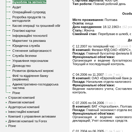
Стартова зарплата:
4000 грн.
Бухоблік та звітність
Тип роботи:
Повний робочий день
Аудит
Операційний супровід
Особи
Розробка продуктів та
Місто проживання:
Полтава
методологія
Освіта:
вища
Касові операції та грошовий обіг
Дата народження:
18.12.1963 г.
(62 ро
Стать:
Жіноча
Платіжні картки
Сімейний стан:
Перебуваю в шлюбі, є 
Інформаційні технології
До
Маркетинг та реклама
Юридична служба
C 12.2007 по теперішній час
(18 років 8 
В компанії:
Филиал КРД ОАО «ЕБРС»,
Стягнення заборгованості
Посада:
Главный бухгалтер филиала б
Служба безпеки
Функціональні обов'язки:
Организация и ведение бухгалтерско
Управління персоналом
Текущий и последующий контроль.
Діловодство
Розвиток філіальної мережі
C 04.2006 по 11.2007
(1 рік 7 міс.)
Філії та відділення банку
В компанії:
ОАО «Европейский банк р
(керівники)
Посада:
Начальник отдела налогового
Адміністративно-господарська
Функціональні обов'язки:
частина
Ведение налогового учета; Составле
контроль.
Різне
Страхові компанії
Лізингові компанії
C 07.2005 по 04.2006
(9 міс.)
В компанії:
ВАТ «Укргазбанк», Полтав
Аудиторські компанії
Посада:
Главный экономист отдела вн
Інвестиційні компанії
Функціональні обов'язки:
Компанії з управління активами
Организация и ведение налоговог
деклараций; Учет основных средств.
Ділінгові компанії та Forex
Різне
C 01.2004 по 06.2005
(1 рік 5 міс.)