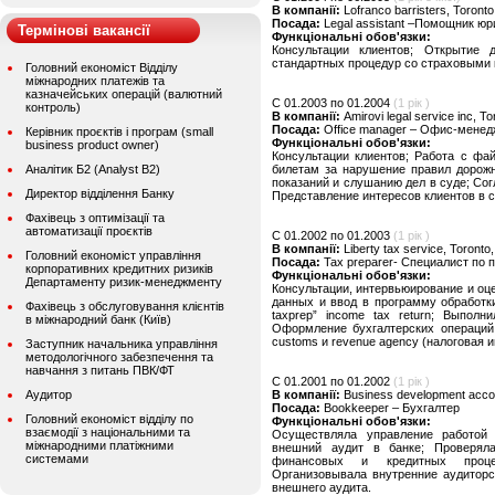
В компанії:
Lofranco barristers, Toront
Посада:
Legal assistant –Помощник юр
Термінові вакансії
Функціональні обов'язки:
Консультации клиентов; Открытие
стандартных процедур со страховыми 
Головний економіст Відділу
міжнародних платежів та
казначейських операцій (валютний
C 01.2003 по 01.2004
(1 рік )
контроль)
В компанії:
Amirovi legal service inc, T
Посада:
Office manager – Офис-менед
Керівник проєктів і програм (small
Функціональні обов'язки:
business product owner)
Консультации клиентов; Работа с ф
Аналітик Б2 (Analyst B2)
билетам за нарушение правил дорожн
показаний и слушанию дел в суде; Со
Директор відділення Банку
Представление интересов клиентов в 
Фахівець з оптимізації та
автоматизації проєктів
C 01.2002 по 01.2003
(1 рік )
В компанії:
Liberty tax service, Toronto
Головний економіст управління
Посада:
Tax preparer- Специалист по 
корпоративних кредитних ризиків
Функціональні обов'язки:
Департаменту ризик-менеджменту
Консультации, интервьюирование и оц
данных и ввод в программу обработки
Фахівець з обслуговування клієнтів
taxprep” income tax return; Выполн
в міжнародний банк (Київ)
Оформление бухгалтерских операций 
customs и revenue agency (налоговая и
Заступник начальника управління
методологічного забезпечення та
навчання з питань ПВК/ФТ
C 01.2001 по 01.2002
(1 рік )
Аудитор
В компанії:
Business development accou
Посада:
Bookkeeper – Бухгалтер
Головний економіст відділу по
Функціональні обов'язки:
взаємодії з національними та
Осуществляла управление работой 
міжнародними платіжними
внешний аудит в банке; Проверял
системами
финансовых и кредитных процед
Организовывала внутренние аудиторс
внешнего аудита.