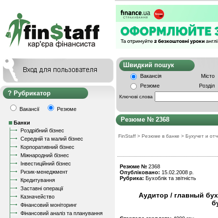
Швидкий пошу
Вакансія
Місто
Резюме
Розділ
Рубрикатор
Ключові слова
Вакансії
Резюме
Резюме № 2368
Банки
Роздрібний бізнес
FinStaff
>
Резюме в банке
>
Бухучет и от
Середній та малий бізнес
Корпоративний бізнес
Міжнародний бізнес
Інвестиційний бізнес
Резюме №
2368
Ризик-менеджмент
Опубліковано:
15.02.2008 р.
Рубрика:
Бухоблік та звітність
Кредитування
Заставні операції
Аудитор / главный бух
Казначейство
б
Фінансовий моніторинг
Фінансовий аналіз та планування