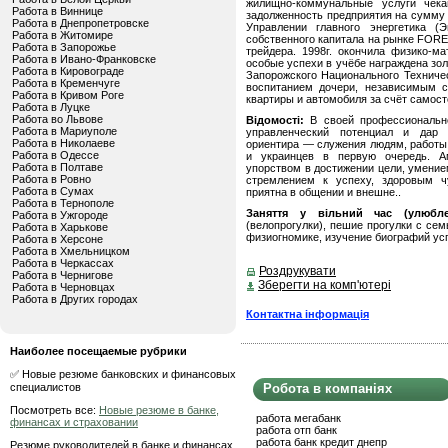
жилищно-коммунальные услуги чека
Работа в Виннице
задолженность предприятия на сумму 
Работа в Днепропетровске
Управлении главного энергетика (Э
Работа в Житомире
собственного капитала на рынке FORE
Работа в Запорожье
трейдера. 1998г. окончила физико-м
Работа в Ивано-Франковске
особые успехи в учёбе награждена зо
Работа в Кировограде
Запорожского Национального Техниче
Работа в Кременчуге
воспитанием дочери, независимым 
Работа в Кривом Роге
квартиры и автомобиля за счёт самост
Работа в Луцке
Работа во Львове
Відомості:
В своей профессионально
Работа в Мариуполе
управленческий потенциал и дар 
Работа в Николаеве
ориентира — служения людям, работы 
Работа в Одессе
и украинцев в первую очередь. Ам
Работа в Полтаве
упорством в достижении цели, умением
Работа в Ровно
стремлением к успеху, здоровым чу
Работа в Сумах
приятна в общении и внешне..
Работа в Тернополе
Заняття у вільний час (улюбле
Работа в Ужгороде
(велопрогулки), пешие прогулки с се
Работа в Харькове
физиогномике, изучение биографий ус
Работа в Херсоне
Работа в Хмельницком
Работа в Черкассах
Роздрукувати
Работа в Чернигове
Зберегти на комп'ютері
Работа в Черновцах
Работа в Других городах
Контактна інформація
Наиболее посещаемые рубрики
✅ Новые резюме банковских и финансовых
специалистов
Робота в компаніях
Посмотреть все:
Новые резюме в банке,
работа мегабанк
финансах и страховании
работа отп банк
работа банк кредит днепр
Резюме руководителей в банке и финансах