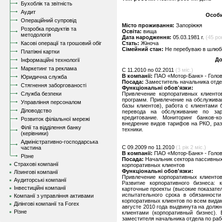
Бухоблік та звітність
Аудит
Особи
Операційний супровід
Місто проживання:
Запоріжжя
Розробка продуктів та
Освіта:
вища
методологія
Дата народження:
05.03.1981 г.
(45 рок
Касові операції та грошовий обіг
Стать:
Жіноча
Сімейний стан:
Не перебуваю в шлюбі,
Платіжні картки
До
Інформаційні технології
Маркетинг та реклама
C 11.2010 по 02.2011
(3 міс.)
В компанії:
ПАО «Мотор-Банк» - Голов
Юридична служба
Посада:
Заместитель начальника отде
Стягнення заборгованості
Функціональні обов'язки:
Служба безпеки
Привлечение корпоративных клиенто
программ. Привлечение на обслужива
Управління персоналом
базы клиентов), работа с клиентами 
Діловодство
перевода на обслуживание по зар
кредитование. Мониторинг банков-к
Розвиток філіальної мережі
внедрение видов тарифов на РКО, раз
Філії та відділення банку
техники.
(керівники)
Адміністративно-господарська
C 09.2009 по 11.2010
(1 рік 2 міс.)
частина
В компанії:
ПАО «Мотор-Банк» - Голов
Різне
Посада:
Начальник сектора пассивных
Страхові компанії
корпоративных клиентов
Функціональні обов'язки:
Лізингові компанії
Привлечение корпоративных клиенто
Аудиторські компанії
Развитие корпоративного бизнеса: 
Інвестиційні компанії
карточные проекты (высокие показате
испытательного срока в обязанност
Компанії з управління активами
корпоративных клиентов по всем вида
Ділінгові компанії та Forex
августе 2010 года выдвинута на должн
Різне
клиентами (корпоративный бизнес).
заместителя начальника отдела по раб