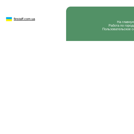
finstaff.com.ua
На главну
Работа по город
Пользовательское с