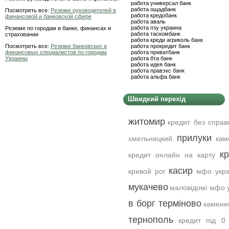
работа универсал банк
работа ощадбанк
Посмотреть все:
Резюме руководителей в
работа кредобанк
финансовой и банковской сфере
работа аваль
работа пзу украина
Резюме по городам в банке, финансах и
работа таскомбанк
страховании
работа креди агриколь банк
Посмотреть все:
Резюме банковских и
работа прокредит банк
финансовых специалистов по городам
работа приватбанк
Украины
работа бта банк
работа идея банк
работа правэкс банк
работа альфа банк
Швидкий перехід
житомир
кредит без справ
прилуки
хмельницкий
кам
к
кредит онлайн на карту
касир
кривой рог
мфо укра
мукачево
маловідомі мфо 
в борг терміново
камене
тернополь
кредит під 0 