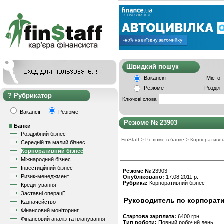
Швидкий пошу
Вакансія
Місто
Резюме
Розділ
Рубрикатор
Ключові слова
Вакансії
Резюме
Резюме № 23903
Банки
Роздрібний бізнес
FinStaff
>
Резюме в банке
>
Корпоративн
Середній та малий бізнес
Корпоративний бізнес
Міжнародний бізнес
Інвестиційний бізнес
Резюме №
23903
Ризик-менеджмент
Опубліковано:
17.08.2011 р.
Рубрика:
Корпоративний бізнес
Кредитування
Заставні операції
Руководитель по корпорати
Казначейство
Фінансовий моніторинг
Стартова зарплата:
6400 грн.
Фінансовий аналіз та планування
Тип роботи:
Повний робочий день