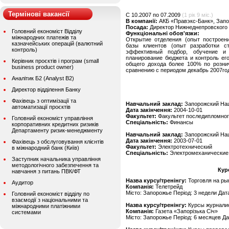
Термінові вакансії
C 10.2007 по 07.2009
(1 рік 9 міс.)
В компанії:
АКБ «Правэкс-Банк», Запо
Посада:
Директор Нижнеднепровского
Головний економіст Відділу
Функціональні обов'язки:
міжнародних платежів та
Открытие отделения (опыт построен
казначейських операцій (валютний
базы клиентов (опыт разработки ст
контроль)
эффективный подбор, обучение и 
планирование бюджета и контроль ег
Керівник проєктів і програм (small
общего дохода более 100% по розни
business product owner)
сравнению с периодом декабрь 2007го
Аналітик Б2 (Analyst B2)
Директор відділення Банку
Фахівець з оптимізації та
Навчальний заклад:
Запорожский Нац
автоматизації проєктів
Дата закінчення:
2004-10-01
Факультет:
Факультет последипломног
Головний економіст управління
Спеціальність:
Финансы
корпоративних кредитних ризиків
Департаменту ризик-менеджменту
Навчальний заклад:
Запорожский Нац
Дата закінчення:
2003-07-01
Фахівець з обслуговування клієнтів
Факультет:
Электротехнический
в міжнародний банк (Київ)
Спеціальність:
Электромеханические
Заступник начальника управління
методологічного забезпечення та
Кур
навчання з питань ПВК/ФТ
Назва курсу/тренінгу:
Торговля на р
Аудитор
Компанія:
Телетрейд
Місто: Запорожье Період: 3 недели Дата
Головний економіст відділу по
взаємодії з національними та
Назва курсу/тренінгу:
Курсы журналист
міжнародними платіжними
Компанія:
Газета «Запорізька Січ»
системами
Місто: Запорожье Період: 6 месяцев Да