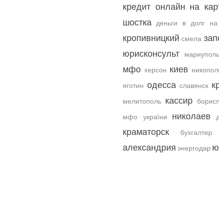
кредит онлайн на кар
шостка
деньги в долг на
кропивницкий
зап
смела
юрисконсульт
мариупол
мфо
киев
херсон
никопол
одесса
к
яготин
славянск
кассир
мелитополь
борис
николаев
мфо україни
краматорск
бухгалтер
александрия
ю
энергодар