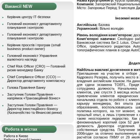
Назва курсу/тренінгу:
Курсы правове
Компанія:
Запорожский Национальный
Вакансії NEW
Місто: Запорожье Період: 9 месяцев Да
Керівник центру ІТ-безпеки
Іноземні мови
Головний економіст департаменту
Англійська:
Базова
планування і контролю
Украинский:
Вільно володію
Головний економіст департаменту
Рівень володіння комп'ютером:
дос
планування і контролю
Комп'ютерні навички:
Свободно рабо
Банковская система Би-2. Lotus. Опыт
Керівник проєктів і програм (small
Office, графического редактора Au
business product owner)
топографических планов в среде Auto
Головний економіст Управління
валютного нагляду
Додат
Chief Risk Officer (CRO) — Головний
Найбільш важливі досягнення в житті
ризик-менеджер Банку
Приглашение на участие в отборе 
Chief Compliance Officer (CCO) —
Кадрового Резерва, получить место в 
Директор департаменту комплаєнсу
владения английским языком. На дан
для сдачи экзамена TOEFL. Придя 
Голова Правління Банку
сотрудника должность Начальника 
клиентов, уже спустя 3 месяца испы
Заступник Голови Правління -
привлечении клиентов юридически
напрямок «Транзакційний бізнес»
начальника отдела по роботе с клиен
карьеру менеджера, без опыта р
Заступник Голови Правління —
образованию, воспользовавшись ша
Директор інвестиційного бізнесу
политика которого, на тот момент, 
(Казначейство та Фінансові ринки)
прошлый опыт, а лишь стремление к п
также неоспоримое лидерство. Как 
феноменально короткий срок 52 дня
должность Директора отделения. 
Робота в містах
собственные средства. Получение з
2006года» за отлично выполненную 
Работа в Киеве
расчётов согласно ПКМУ от 29 июля
Работа в Белой Церкви