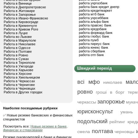
работа укргазбанк
Работа в Виннице
работа банк кредит днепр
Работа в Днепропетровске
работа кредитмаркет
Работа в Житомире
работа мтб банк
Работа в Запорожье
работа укрсиббанк
Работа в Ивано-Франковске
работа альфа банк
Работа в Кировограде
работа правэкс банк
Работа в Кременчуге
работа кредобанк
Работа в Кривом Роге
работа форвард банк
Работа в Луцке
работа глобус банк
Работа во Львове
работа пумб
Работа в Мариуполе
работа пиреус банк
Работа в Николаеве
работа юнекс банк
Работа в Одессе
работа сбербанк
Работа в Полтаве
работа отп банк
Работа в Ровно
Работа в Сумах
Работа в Тернополе
Работа в Ужгороде
Швидкий перехід
Работа в Харькове
Работа в Херсоне
Работа в Хмельницком
всі мфо
мало
Работа в Черкассах
николаев
Работа в Чернигове
Работа в Черновцах
ровно
гроші в борг терм
Работа в Других городах
запорожье
черкассы
мукач
Наиболее посещаемые рубрики
юрисконсульт
умань
✅ Новые резюме банковских и финансовых
специалистов
подольский
рейтинг кред
Посмотреть все:
Новые резюме в банке,
финансах и страховании
полтава
смела
черновцы
Резюме руководителей в банке и финансах