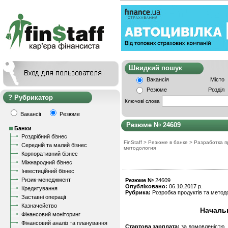
Швидкий пошу
Вакансія
Місто
Резюме
Розділ
Рубрикатор
Ключові слова
Вакансії
Резюме
Резюме № 24609
Банки
Роздрібний бізнес
FinStaff
>
Резюме в банке
>
Разработка п
Середній та малий бізнес
методология
Корпоративний бізнес
Міжнародний бізнес
Інвестиційний бізнес
Ризик-менеджмент
Резюме №
24609
Опубліковано:
06.10.2017 р.
Кредитування
Рубрика:
Розробка продуктів та методо
Заставні операції
Казначейство
Началь
Фінансовий моніторинг
Фінансовий аналіз та планування
Стартова зарплата:
за домовленістю