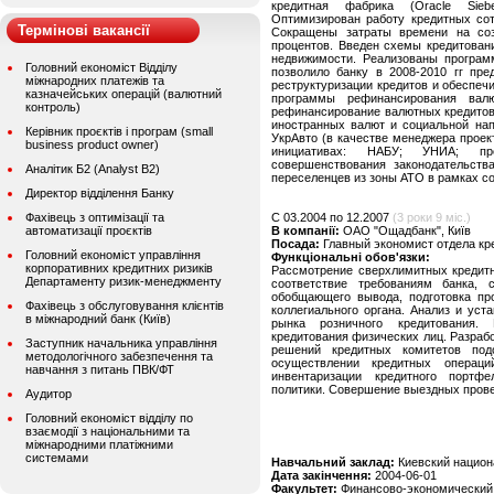
кредитная фабрика (Oracle Sieb
Оптимизирован работу кредитных сот
Термінові вакансії
Сокращены затраты времени на со
процентов. Введен схемы кредитован
недвижимости. Реализованы програм
Головний економіст Відділу
позволило банку в 2008-2010 гг пр
міжнародних платежів та
реструктуризации кредитов и обеспеч
казначейських операцій (валютний
программы рефинансирования вал
контроль)
рефинансирование валютных кредитов в
иностранных валют и социальной нап
Керівник проєктів і програм (small
УкрАвто (в качестве менеджера проект
business product owner)
инициативах: НАБУ; УНИА; пр
совершенствования законодательства
Аналітик Б2 (Analyst B2)
переселенцев из зоны АТО в рамках с
Директор відділення Банку
Фахівець з оптимізації та
C 03.2004 по 12.2007
(3 роки 9 міс.)
автоматизації проєктів
В компанії:
ОАО "Ощадбанк", Київ
Посада:
Главный экономист отдела кр
Головний економіст управління
Функціональні обов'язки:
корпоративних кредитних ризиків
Рассмотрение сверхлимитных кредитн
Департаменту ризик-менеджменту
соответствие требованиям банка, 
обобщающего вывода, подготовка пр
Фахівець з обслуговування клієнтів
коллегиального органа. Анализ и уст
в міжнародний банк (Київ)
рынка розничного кредитования.
кредитования физических лиц. Разраб
Заступник начальника управління
решений кредитных комитетов под
методологічного забезпечення та
осуществлении кредитных операц
навчання з питань ПВК/ФТ
инвентаризации кредитного портф
политики. Совершение выездных прове
Аудитор
Головний економіст відділу по
взаємодії з національними та
міжнародними платіжними
системами
Навчальний заклад:
Киевский национ
Дата закінчення:
2004-06-01
Факультет:
Финансово-экономический