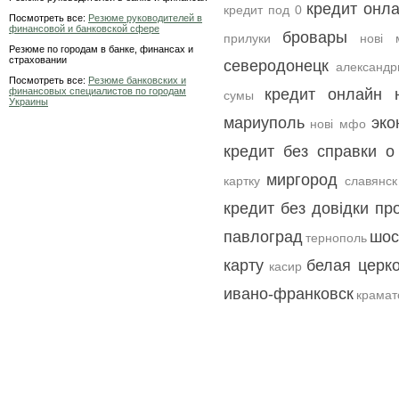
кредит онла
кредит под 0
Посмотреть все:
Резюме руководителей в
финансовой и банковской сфере
бровары
прилуки
нові 
Резюме по городам в банке, финансах и
страховании
северодонецк
александр
Посмотреть все:
Резюме банковских и
финансовых специалистов по городам
кредит онлайн 
сумы
Украины
мариуполь
эко
нові мфо
кредит без справки о
миргород
картку
славянск
кредит без довідки пр
павлоград
шос
тернополь
карту
белая церк
касир
ивано-франковск
крамат