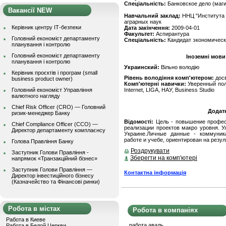
Спеціальність:
Банковское дело (маги
Вакансії NEW
Навчальний заклад:
ННЦ "Института 
аграрных наук
Керівник центру ІТ-безпеки
Дата закінчення:
2009-04-01
Факультет:
Аспирантура
Головний економіст департаменту
Спеціальність:
Кандидат экономическ
планування і контролю
Головний економіст департаменту
Іноземні мови
планування і контролю
Украинский:
Вільно володію
Керівник проєктів і програм (small
Рівень володіння комп'ютером:
дос
business product owner)
Комп'ютерні навички:
Уверенный поль
Головний економіст Управління
Internet, LIGA, НАУ, Business Studio
валютного нагляду
Chief Risk Officer (CRO) — Головний
Додат
ризик-менеджер Банку
Відомості:
Цель - повышение професс
Chief Compliance Officer (CCO) —
реализации проектов макро уровня. У
Директор департаменту комплаєнсу
Украине.Личные данные - коммуник
работе и учебе, ориентирован на резул
Голова Правління Банку
Роздрукувати
Заступник Голови Правління -
Зберегти на комп'ютері
напрямок «Транзакційний бізнес»
Заступник Голови Правління —
Контактна інформація
Директор інвестиційного бізнесу
(Казначейство та Фінансові ринки)
Робота в містах
Робота в компаніях
Работа в Киеве
работа аваль
Работа в Белой Церкви