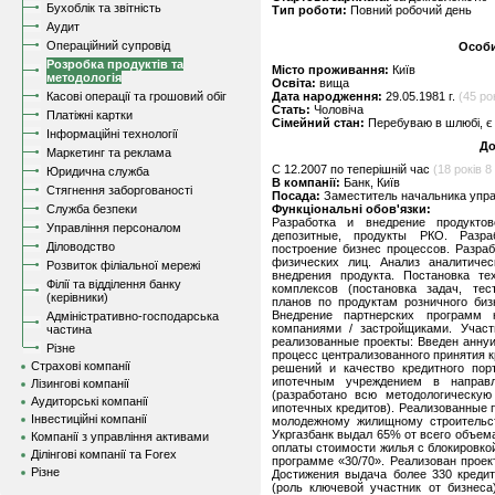
Бухоблік та звітність
Тип роботи:
Повний робочий день
Аудит
Операційний супровід
Особи
Розробка продуктів та
Місто проживання:
Київ
методологія
Освіта:
вища
Касові операції та грошовий обіг
Дата народження:
29.05.1981 г.
(45 рок
Стать:
Чоловіча
Платіжні картки
Сімейний стан:
Перебуваю в шлюбі, є 
Інформаційні технології
До
Маркетинг та реклама
C 12.2007 по теперішній час
(18 років 8 
Юридична служба
В компанії:
Банк, Київ
Стягнення заборгованості
Посада:
Заместитель начальника упра
Служба безпеки
Функціональні обов'язки:
Разработка и внедрение продуктов
Управління персоналом
депозитные, продукты РКО. Разраб
Діловодство
построение бизнес процессов. Разра
физических лиц. Анализ аналитиче
Розвиток філіальної мережі
внедрения продукта. Постановка те
Філії та відділення банку
комплексов (постановка задач, тес
(керівники)
планов по продуктам розничного биз
Внедрение партнерских программ 
Адміністративно-господарська
компаниями / застройщиками. Участ
частина
реализованные проекты: Введен анну
Різне
процесс централизованного принятия 
Страхові компанії
решений и качество кредитного пор
ипотечным учреждением в направл
Лізингові компанії
(разработано всю методологическую
Аудиторські компанії
ипотечных кредитов). Реализованные
Інвестиційні компанії
молодежному жилищному строительст
Укргазбанк выдал 65% от всего объем
Компанії з управління активами
оплаты стоимости жилья с блокировко
Ділінгові компанії та Forex
программе «30/70». Реализован проек
Різне
Достижения выдача более 330 кредит
(роль ключевой участник от бизнеса