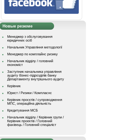
Новые резюме
Менеджер з обслуговування
юридичних осіб
Начальник Управління методології
Менеджер по комплайнс ризику
Начальник відділу / головний
економіст
Заступник начальника управління
аудиту бізнес-підрозділів банку
Департаменту внутрішнього аудиту
Керівник
Юрист / Ризики / Комплаєнс
Керівник проєктів / супроводження
МПС, операційна діяльність
Кредитування МСБ
Начальник вiддiлу / Керівник групи /
Керівник проектів / Головний
фахівець / Головний спеціаліст