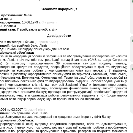
Особиста інформація
о проживання:
Львів
та:
вища
 народження:
10.06.1979 г.
(47 років )
ь:
Чоловіча
йний стан:
Перебуваю в шлюбі, є діти
Досвід роботи
2007 по теперішній час
(19 років 5 міс.)
мпанії:
Комерційний Банк, Львів
да:
Начальник відділу бізнесу юридичних осіб
ціональні обов'язки:
ізація та координація роботи із залучення та обслуговування корпоративних клієнтів
 в м. Львів з річним обсягом реалізації понад 8 млн.грн. (СМБ та Large Corporate
nts) (в прямому підпорядкуванні 39 працівників секторів продажу, аналізу,
водження кредитних продуктів, операційного обслуговування філії та відділень);
инація та контроль роботи з корпоративними клієнтами мережі з 7 відділень,
печення розвитку корпоративного бізнесу філії на території Львівської, Рівненської,
-Франківської, Волинської, Хмельницької, Тернопільської обл.; участь в розробці та
олі планових показників філії та підпорядкованих відділень; безпосередня участь у
енні корпоративних клієнтів на території Західної України (ведення переговорів,
турування кредитних операцій, проведення фінансового аналізу, захист проектів
 кредитними органами банку); проведення реструктуризації проблемної кредитної
гованості; участь в організації роботи регіональних відділень з «0» (формування
тської бази, підбір персоналу); коучінг працівників бізнес-вертикалі.
2004 по 03.2007
(2 роки 4 міс.)
мпанії:
Комерційний Банк, Львів
да:
Заступник начальника управління кредитного моніторингу філії Банку
ціональні обов'язки:
дпорядкуванні 5 осіб) супровід кредитного портфелю, облік та адміністрування,
оль якості кредитного портфелю, реструктуризації кредитів, робота з проблемною
гованістю, розрахунок та формування страхових резервів на покриття можливих