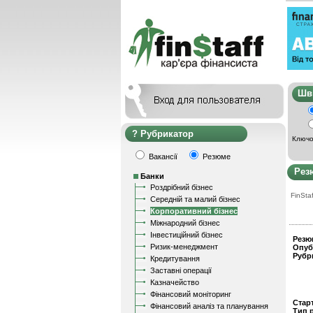
Ш
Рубрикатор
Ключо
Вакансії
Резюме
Рез
Банки
Роздрібний бізнес
FinStaf
Середній та малий бізнес
Корпоративний бізнес
Міжнародний бізнес
Інвестиційний бізнес
Резю
Ризик-менеджмент
Опуб
Рубр
Кредитування
Заставні операції
Казначейство
Фінансовий моніторинг
Стар
Фінансовий аналіз та планування
Тип 