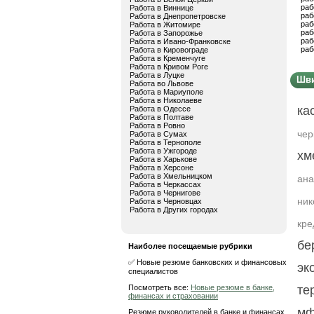
раб
Работа в Виннице
раб
Работа в Днепропетровске
раб
Работа в Житомире
раб
Работа в Запорожье
раб
Работа в Ивано-Франковске
раб
Работа в Кировограде
Работа в Кременчуге
Работа в Кривом Роге
Работа в Луцке
Шви
Работа во Львове
Работа в Мариуполе
Работа в Николаеве
ка
Работа в Одессе
Работа в Полтаве
Работа в Ровно
чер
Работа в Сумах
Работа в Тернополе
Работа в Ужгороде
хм
Работа в Харькове
Работа в Херсоне
Работа в Хмельницком
ана
Работа в Черкассах
Работа в Чернигове
ник
Работа в Черновцах
Работа в Других городах
кре
бе
Наиболее посещаемые рубрики
✅ Новые резюме банковских и финансовых
эк
специалистов
Посмотреть все:
Новые резюме в банке,
те
финансах и страховании
м
Резюме руководителей в банке и финансах