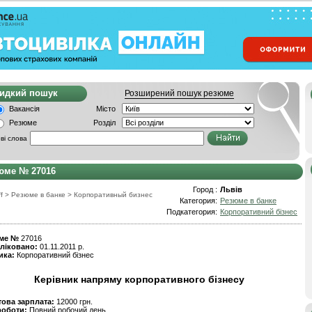
видкий пошук
Розширений пошук резюме
Вакансія
Місто
Резюме
Розділ
ві слова
юме № 27016
Город :
Львів
f
>
Резюме в банке
>
Корпоративный бизнес
Категория:
Резюме в банке
Подкатегория:
Корпоративний бізнес
ме №
27016
ліковано:
01.11.2011 р.
ика:
Корпоративний бізнес
Керівник напряму корпоративного бізнесу
това зарплата:
12000 грн.
роботи:
Повний робочий день