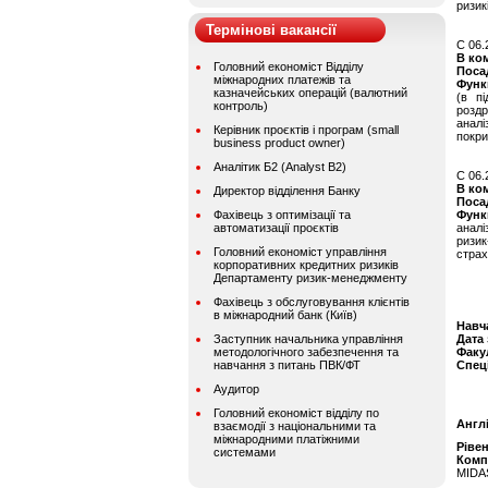
ризик
Термінові вакансії
C 06.
В ко
Головний економіст Відділу
Поса
міжнародних платежів та
Функ
казначейських операцій (валютний
(в пі
контроль)
роздр
анал
Керівник проєктів і програм (small
покри
business product owner)
Аналітик Б2 (Analyst B2)
C 06.
В ко
Директор відділення Банку
Поса
Фахівець з оптимізації та
Функ
автоматизації проєктів
аналі
ризи
Головний економіст управління
страх
корпоративних кредитних ризиків
Департаменту ризик-менеджменту
Фахівець з обслуговування клієнтів
в міжнародний банк (Київ)
Навч
Заступник начальника управління
Дата
методологічного забезпечення та
Факу
навчання з питань ПВК/ФТ
Спец
Аудитор
Головний економіст відділу по
Англ
взаємодії з національними та
міжнародними платіжними
Ріве
системами
Комп
MIDAS