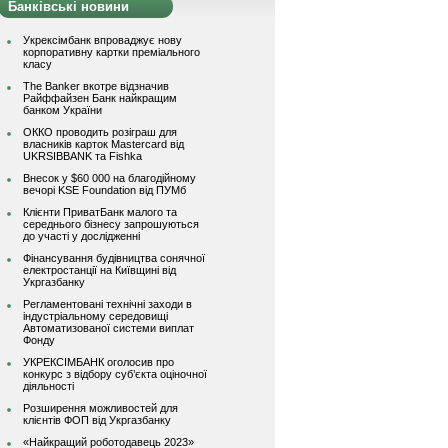
Банківські новини
Укрексімбанк впроваджує нову
корпоративну картки преміального
класу
The Banker вкотре відзначив
Райффайзен Банк найкращим
банком України
ОККО проводить розіграш для
власників карток Mastercard від
UKRSIBBANK та Fishka
Внесок у $60 000 на благодійному
вечорі KSE Foundation від ПУМб
Клієнти ПриватБанк малого та
середнього бізнесу запрошуються
до участі у дослідженні
Фінансування будівництва сонячної
електростанції на Київщині від
Укргазбанку
Регламентовані технічні заходи в
індустріальному середовищі
Автоматизованої системи виплат
Фонду
УКРЕКСІМБАНК оголосив про
конкурс з відбору суб’єкта оціночної
діяльності
Розширення можливостей для
клієнтів ФОП від Укргазбанку
«Найкращий роботодавець 2023»