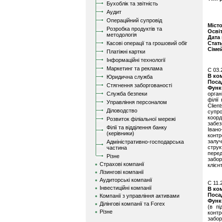
Бухоблік та звітність
Аудит
Операційний супровід
Міст
Розробка продуктів та
Осві
методологія
Дата
Касові операції та грошовий обіг
Стат
Сіме
Платіжні картки
Інформаційні технології
Маркетинг та реклама
C 03.
В ко
Юридична служба
Поса
Стягнення заборгованості
Функ
Служба безпеки
орган
філії
Управління персоналом
Clie
Діловодство
супро
коорд
Розвиток філіальної мережі
забез
Філії та відділення банку
Івано
(керівники)
контр
залуч
Адміністративно-господарська
струк
частина
перед
Різне
забор
Страхові компанії
клієн
Лізингові компанії
Аудиторські компанії
C 11.
Інвестиційні компанії
В ко
Поса
Компанії з управління активами
Функ
Ділінгові компанії та Forex
(в пі
Різне
контр
забор