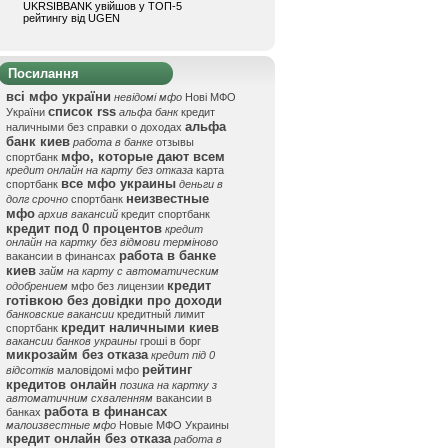
UKRSIBBANK увійшов у ТОП-5
рейтингу від UGEN
Посилання
всі мфо україни
невідомі мфо
Нові МФО
список rss
України
альфа банк
кредит
альфа
наличными без справки о доходах
банк киев
работа в банке
отзывы
мфо, которые дают всем
спортбанк
кредит онлайн на карту без отказа
карта
все мфо украины
спортбанк
деньги в
неизвестные
долг срочно
спортбанк
мфо
архив вакансий
кредит спортбанк
кредит под 0 процентов
кредит
онлайн на картку без відмови терміново
работа в банке
вакансии в финансах
киев
займ на карту с автоматическим
кредит
одобрением
мфо без лицензии
готівкою без довідки про доходи
банковские вакансии
кредитный лимит
кредит наличными киев
спортбанк
вакансии банков украины
гроші в борг
микрозайм без отказа
кредит під 0
рейтинг
відсотків
маловідомі мфо
кредитов онлайн
позика на картку з
автоматичним схваленням
вакансии в
работа в финансах
банках
малоизвестные мфо
Новые МФО Украины
кредит онлайн без отказа
работа в