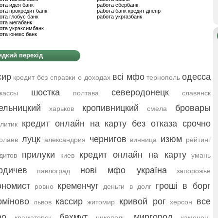
ота идея банк
работа сбербанк
ота прокредит банк
работа банк кредит днепр
ота глобус банк
работа укргазбанк
ота мегабанк
ота укрэксимбанк
ота юнекс банк
дкий перехід
сир
всі мфо
одесса
кредит без справки о доходах
тернополь
шостка
северодонецк
кассы
полтава
славянск
ельницкий
кропивницкий
бровары
харьков
смела
кредит онлайн на карту без отказа срочно
литик
луцк
чернигов
изюм
олаев
александрия
винница
рейтинг
прилуки
кредит онлайн на карту
дитов
киев
умань
рдичев
нові мфо україна
павлоград
запорожье
ономист
кременчуг
гроші в борг
ровно
деньги в долг
рміново
кассир
кривой рог
все
львов
житомир
херсон
фо
бахмут
миргород
краматорск
никополь
каменец-