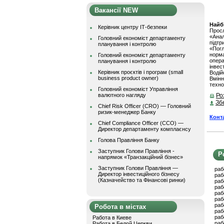
Вакансії NEW
Найбі
Керівник центру ІТ-безпеки
Просл
«Ана
Головний економіст департаменту
підт
планування і контролю
«Пог
норм
Головний економіст департаменту
опер
планування і контролю
інвес
Керівник проєктів і програм (small
Водій
business product owner)
Вмінн
техно
Головний економіст Управління
валютного нагляду
Ро
Зб
Chief Risk Officer (CRO) — Головний
ризик-менеджер Банку
Конт
Chief Compliance Officer (CCO) —
Директор департаменту комплаєнсу
Голова Правління Банку
Заступник Голови Правління -
Р
напрямок «Транзакційний бізнес»
Заступник Голови Правління —
раб
Директор інвестиційного бізнесу
раб
(Казначейство та Фінансові ринки)
раб
раб
раб
раб
раб
Робота в містах
раб
раб
Работа в Киеве
раб
Работа в Белой Церкви