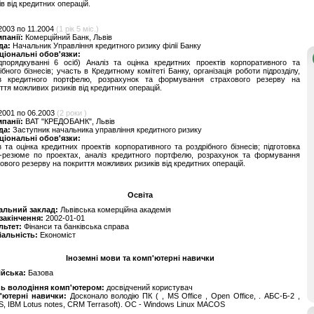
ів від кредитних операцій.
2003 по 11.2004
(1 рік 5 міс.)
мпанії:
Комерційний Банк, Львів
да:
Начальник Управління кредитного ризику філії Банку
ціональні обов'язки:
дпорядкуванні 6 осіб) Аналіз та оцінка кредитних проектів корпоративного та
ібного бізнесів; участь в Кредитному комітеті Банку, організація роботи підрозділу,
із кредитного портфелю, розрахунок та формування страхового резерву на
ття можливих ризиків від кредитних операцій.
2001 по 06.2003
(2 роки )
мпанії:
ВАТ "КРЕДОБАНК", Львів
да:
Заступник начальника управління кредитного ризику
ціональні обов'язки:
з та оцінка кредитних проектів корпоративного та роздрібного бізнесів; підготовка
к-резюме по проектах, аналіз кредитного портфелю, розрахунок та формування
ового резерву на покриття можливих ризиків від кредитних операцій.
Освіта
альний заклад:
Львівська комерційна академія
 закінчення:
2002-01-01
льтет:
Фінанси та банківська справа
іальність:
Економіст
Іноземні мови та комп'ютерні навички
ійська:
Базова
нь володіння комп'ютером:
досвідчений користувач
'ютерні навички:
Досконало володію ПК ( , MS Office , Open Office, . АБС-Б-2 ,
, IBM Lotus notes, CRM Terrasoft). ОС - Windows Linux MACOS