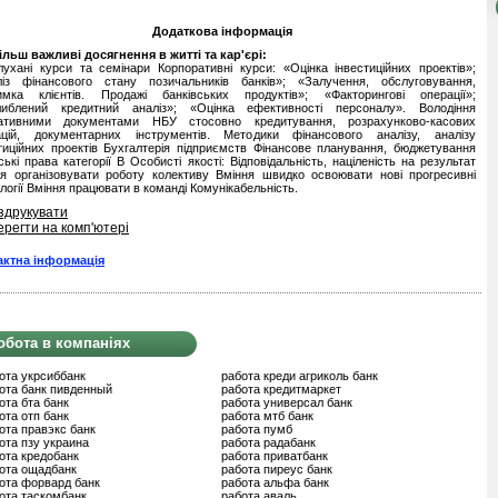
Додаткова інформація
льш важливі досягнення в житті та кар'єрі:
ухані курси та семінари Корпоративні курси: «Оцінка інвестиційних проектів»;
ліз фінансового стану позичальників банків»; «Залучення, обслуговування,
римка клієнтів. Продажі банківських продуктів»; «Факторингові операції»;
либлений кредитний аналіз»; «Оцінка ефективності персоналу». Володіння
ативними документами НБУ стосовно кредитування, розрахунково-касових
ацій, документарних інструментів. Методики фінансового аналізу, аналізу
тиційних проектів Бухгалтерія підприємств Фінансове планування, бюджетування
ські права категорії В Особисті якості: Відповідальність, націленість на результат
я організовувати роботу колективу Вміння швидко освоювати нові прогресивні
логії Вміння працювати в команді Комунікабельність.
здрукувати
ерегти на комп'ютері
актна інформація
обота в компаніях
ота укрсиббанк
работа креди агриколь банк
ота банк пивденный
работа кредитмаркет
ота бта банк
работа универсал банк
ота отп банк
работа мтб банк
ота правэкс банк
работа пумб
ота пзу украина
работа радабанк
ота кредобанк
работа приватбанк
ота ощадбанк
работа пиреус банк
ота форвард банк
работа альфа банк
ота таскомбанк
работа аваль