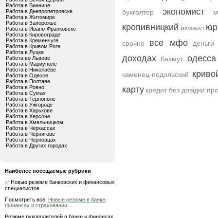
Работа в Виннице
экономист
Работа в Днепропетровске
бухгалтер
м
Работа в Житомире
Работа в Запорожье
кропивницкий
юр
измаил
Работа в Ивано-Франковске
Работа в Кировограде
Работа в Кременчуге
все мфо
срочно
деньги
Работа в Кривом Роге
Работа в Луцке
доходах
одесса
Работа во Львове
бахмут
Работа в Мариуполе
Работа в Николаеве
криво
каменец-подольский
Работа в Одессе
Работа в Полтаве
Работа в Ровно
карту
кредит без довідки пр
Работа в Сумах
Работа в Тернополе
Работа в Ужгороде
Работа в Харькове
Работа в Херсоне
Работа в Хмельницком
Работа в Черкассах
Работа в Чернигове
Работа в Черновцах
Работа в Других городах
Наиболее посещаемые рубрики
✅ Новые резюме банковских и финансовых
специалистов
Посмотреть все:
Новые резюме в банке,
финансах и страховании
Резюме руководителей в банке и финансах