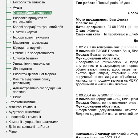
Бухоблік та звітність
Тип роботи:
Повний робочий день
Аудит
Операційний супровід
Особи
Розробка продуктів та
Місто проживання:
Біла Церква
методологія
Освіта:
вища
Касові операції та грошовий обіг
Дата народження:
24.08.1985 г.
(41 год
Стать:
Жіноча
Платіжні картки
Сімейний стан:
Не перебуваю в шлюбі,
Інформаційні технології
До
Маркетинг та реклама
C 02.2007 по теперішній час
(19 років 6 
Юридична служба
В компанії:
ПАОКБ Правекс-Банк, Біл
Стягнення заборгованості
Посада:
Бухгалтер-кассир
Служба безпеки
Функціональні обов'язки:
Обслуживание физических и юрид
Управління персоналом
внутренних и международных перево
Діловодство
обмен валют, конвертация, открытие
счетов физ. лицам, открытие и об
Розвиток філіальної мережі
поручений от юр. лиц и их обработка
Філії та відділення банку
на покупку и продажу валюты на МВРУ;
(керівники)
дорожными и именными чеками.
Адміністративно-господарська
частина
C 09.2004 по 02.2007
(2 роки 5 міс.)
Різне
В компанії:
Городская СЭС, Біла Церк
Страхові компанії
Посада:
Оператор, по совместительст
Функціональні обов'язки:
Лізингові компанії
Оформление документации, отчетов,
Аудиторські компанії
Ведение кадровой и статистической от
Інвестиційні компанії
Компанії з управління активами
Ділінгові компанії та Forex
Різне
Навчальний заклад:
Киевский институ
Дата закінчення:
2007-12-01