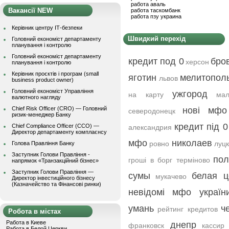
работа аваль
Вакансії NEW
работа таскомбанк
работа пзу украина
Керівник центру ІТ-безпеки
Швидкий перехід
Головний економіст департаменту
планування і контролю
Головний економіст департаменту
кредит под 0
бро
херсон
планування і контролю
Керівник проєктів і програм (small
яготин
мелитопол
львов
business product owner)
Головний економіст Управління
ужгород
на карту
ма
валютного нагляду
Chief Risk Officer (CRO) — Головний
нові мфо
северодонецк
ризик-менеджер Банку
кредит під 0
Chief Compliance Officer (CCO) —
александрия
Директор департаменту комплаєнсу
мфо
николаев
ровно
луц
Голова Правління Банку
Заступник Голови Правління -
пол
гроші в борг терміново
напрямок «Транзакційний бізнес»
Заступник Голови Правління —
сумы
белая ц
мукачево
Директор інвестиційного бізнесу
(Казначейство та Фінансові ринки)
невідомі мфо україн
умань
ч
рейтинг кредитов
Робота в містах
Работа в Киеве
днепр
франковск
кассир
Работа в Белой Церкви