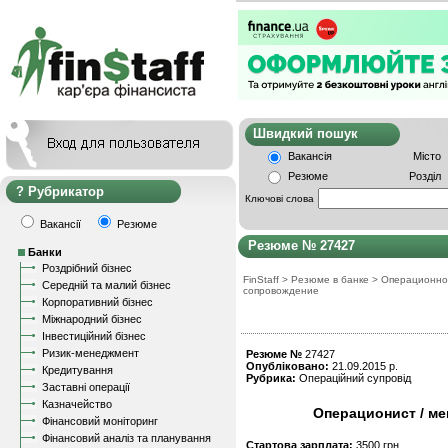
Швидкий пошу
Вакансія
Місто
Резюме
Розділ
Рубрикатор
Ключові слова
Вакансії
Резюме
Резюме № 27427
Банки
Роздрібний бізнес
FinStaff
>
Резюме в банке
>
Операционно
Середній та малий бізнес
сопровождение
Корпоративний бізнес
Міжнародний бізнес
Інвестиційний бізнес
Ризик-менеджмент
Резюме №
27427
Опубліковано:
21.09.2015 р.
Кредитування
Рубрика:
Операційний супровід
Заставні операції
Казначейство
Операционист / ме
Фінансовий моніторинг
Фінансовий аналіз та планування
Стартова зарплата:
3500 грн.