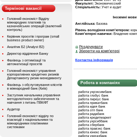
Факультет:
Экономичесский
Спеціальність:
Учет и аудит
Термінові вакансії
Іноземні мови
Головний економіст Відділу
міжнародних платежів та
Англійська:
Базова
казначейських операцій (валютний
контроль)
Рівень володіння комп'ютером:
кор
Комп'ютерні навички:
Владение комп
Керівник проєктів і програм (small
business product owner)
Роздрукувати
Аналітик Б2 (Analyst B2)
Зберегти на комп'ютері
Директор відділення Банку
Контактна інформація
Фахівець з оптимізації та
автоматизації проєктів
Головний економіст управління
корпоративних кредитних ризиків
Департаменту ризик-менеджменту
Робота в компаніях
Фахівець з обслуговування клієнтів
в міжнародний банк (Київ)
работа укрэксимбанк
Заступник начальника управління
работа глобус банк
методологічного забезпечення та
работа пиреус банк
навчання з питань ПВК/ФТ
работа приватбанк
работа идея банк
Аудитор
работа отп банк
работа радабанк
Головний економіст відділу по
работа кредитмаркет
взаємодії з національними та
работа укрсиббанк
міжнародними платіжними
работа сбербанк
системами
работа правэкс банк
работа юнекс банк
работа укргазбанк